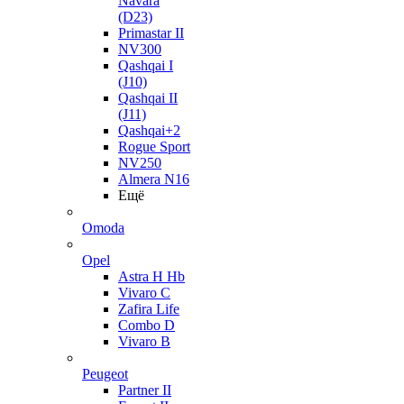
Navara
(D23)
Primastar II
NV300
Qashqai I
(J10)
Qashqai II
(J11)
Qashqai+2
Rogue Sport
NV250
Almera N16
Ещё
Omoda
Opel
Astra H Hb
Vivaro C
Zafira Life
Combo D
Vivaro B
Peugeot
Partner II