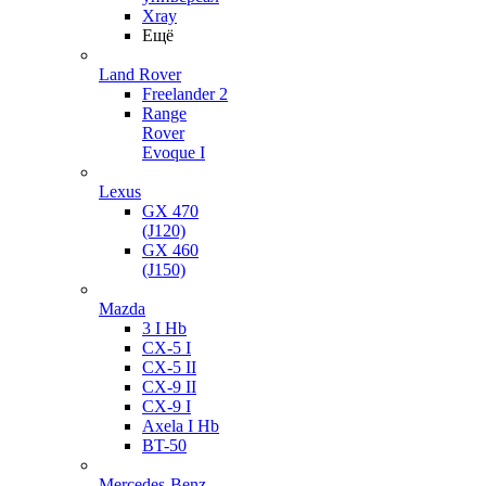
Xray
Ещё
Land Rover
Freelander 2
Range
Rover
Evoque I
Lexus
GX 470
(J120)
GX 460
(J150)
Mazda
3 I Hb
CX-5 I
CX-5 II
CX-9 II
CX-9 I
Axela I Hb
BT-50
Mercedes-Benz