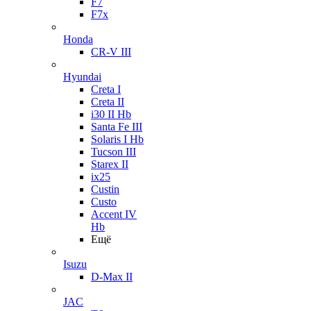
F7
F7x
Honda
CR-V III
Hyundai
Creta I
Creta II
i30 II Hb
Santa Fe III
Solaris I Hb
Tucson III
Starex II
ix25
Custin
Custo
Accent IV
Hb
Ещё
Isuzu
D-Max II
JAC