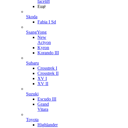
facelift
Ещё
Skoda
Fabia I Sd
SsangYong
New
Actyon
Kyron
Korando III
Subaru
Crosstrek I
Crosstrek II
XV I
XV II
Suzuki
Escudo III
Grand
Vitara
Toyota
Highlander