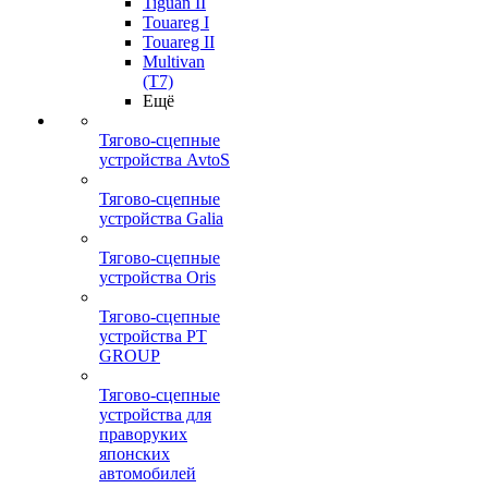
Tiguan II
Touareg I
Touareg II
Multivan
(T7)
Ещё
Тягово-сцепные
устройства AvtoS
Тягово-сцепные
устройства Galia
Тягово-сцепные
устройства Oris
Тягово-сцепные
устройства PT
GROUP
Тягово-сцепные
устройства для
праворуких
японских
автомобилей