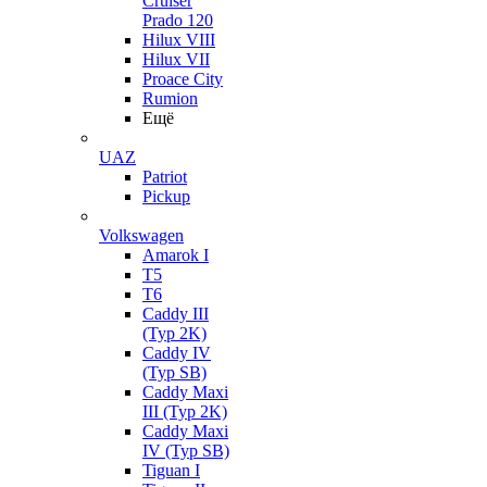
Cruiser
Prado 120
Hilux VIII
Hilux VII
Proace City
Rumion
Ещё
UAZ
Patriot
Pickup
Volkswagen
Amarok I
T5
T6
Caddy III
(Typ 2K)
Caddy IV
(Typ SB)
Caddy Maxi
III (Typ 2K)
Caddy Maxi
IV (Typ SB)
Tiguan I