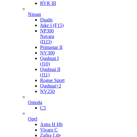
RVR III
Nissan
Dualis
Juke I (F15)
NP300
Navara
(D23)
Primastar II
NV300
Qashqai I
(J10)
Qashqai II
(J11)
Rogue Sport
Qashqai+2
NV250
Omoda
C5
Opel
Astra H Hb
Vivaro C
Zafira Life