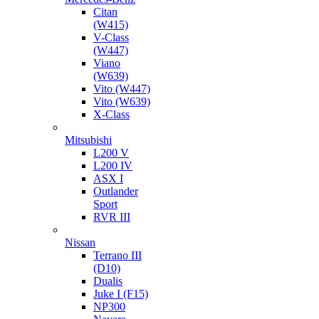
Citan
(W415)
V-Class
(W447)
Viano
(W639)
Vito (W447)
Vito (W639)
X-Class
Mitsubishi
L200 V
L200 IV
ASX I
Outlander
Sport
RVR III
Nissan
Terrano III
(D10)
Dualis
Juke I (F15)
NP300