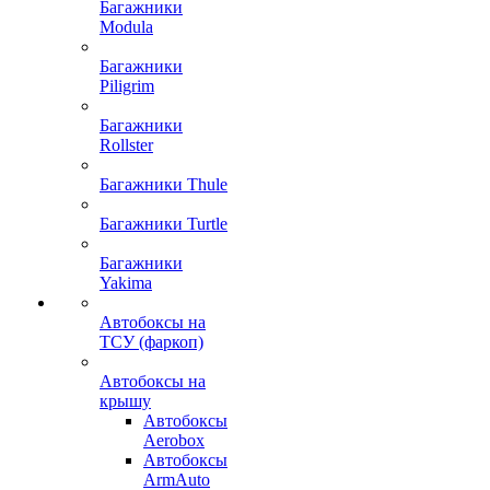
Багажники
Modula
Багажники
Piligrim
Багажники
Rollster
Багажники Thule
Багажники Turtle
Багажники
Yakima
Автобоксы на
ТСУ (фаркоп)
Автобоксы на
крышу
Автобоксы
Aerobox
Автобоксы
ArmAuto