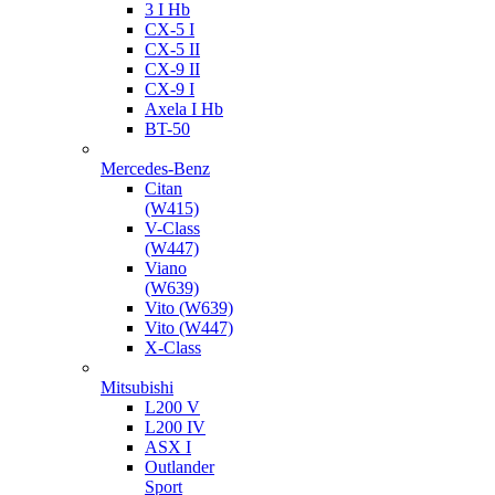
3 I Hb
CX-5 I
CX-5 II
CX-9 II
CX-9 I
Axela I Hb
BT-50
Mercedes-Benz
Citan
(W415)
V-Class
(W447)
Viano
(W639)
Vito (W639)
Vito (W447)
X-Class
Mitsubishi
L200 V
L200 IV
ASX I
Outlander
Sport