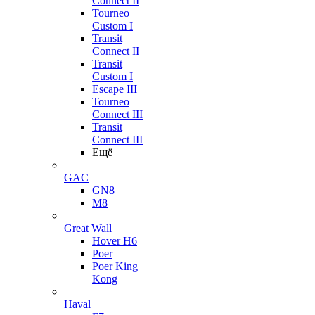
Connect II
Tourneo
Custom I
Transit
Connect II
Transit
Custom I
Escape III
Tourneo
Connect III
Transit
Connect III
Ещё
GAC
GN8
M8
Great Wall
Hover H6
Poer
Poer King
Kong
Haval