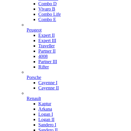
Combo D
Vivaro B
Combo Life
Combo E
Peugeot
Expert II
Expert III
Traveller
Partner II
4008
Partner III
Rifter
Porsche
Cayenne I
Cayenne II
Renault
Kaptur
Arkana
Logan I
Logan II
Sandero I
Sandero II