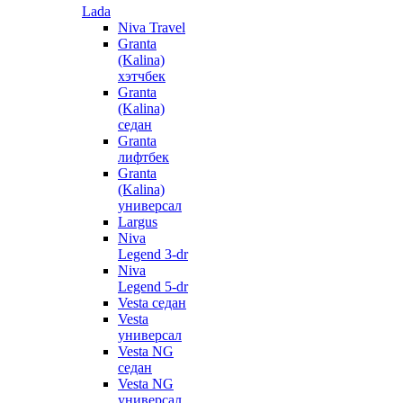
Lada
Niva Travel
Granta
(Kalina)
хэтчбек
Granta
(Kalina)
седан
Granta
лифтбек
Granta
(Kalina)
универсал
Largus
Niva
Legend 3-dr
Niva
Legend 5-dr
Vesta седан
Vesta
универсал
Vesta NG
седан
Vesta NG
универсал