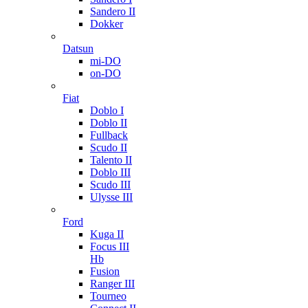
Sandero II
Dokker
Datsun
mi-DO
on-DO
Fiat
Doblo I
Doblo II
Fullback
Scudo II
Talento II
Doblo III
Scudo III
Ulysse III
Ford
Kuga II
Focus III
Hb
Fusion
Ranger III
Tourneo