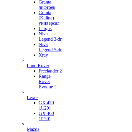
Granta
лифтбек
Granta
(Kalina)
универсал
Largus
Niva
Legend 3-dr
Niva
Legend 5-dr
Xray
Land Rover
Freelander 2
Range
Rover
Evoque I
Lexus
GX 470
(J120)
GX 460
(J150)
Mazda