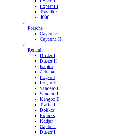
Expert II
Expert III
Traveller
4008
Porsche
Cayenne I
Cayenne II
Renault
Duster I
Duster II
Kaptur
Arkana
Logan I
Logan II
Sandero I
Sandero II
Kangoo II
Trafic III
Dokker
Express
Kadjar
Captur I
Duster I,