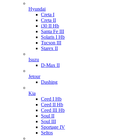
Hyundai
Creta I
Creta II
i30 II Hb
Santa Fe III
Solaris I Hb
Tucson III
Starex II
Isuzu
D-Max II
Jetour
Dashing
Kia
Ceed I Hb
Ceed II Hb
Ceed III Hb
Soul II
Soul III
Sportage IV
Seltos