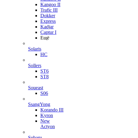
Kangoo II
Trafic III
Dokker
Express
Kadjar
Captur I
Ещё
Solaris
HC
Sollers
ST6
ST8
Soueast
S06
SsangYong
Korando III
Kyron
New
Actyon
Subaru