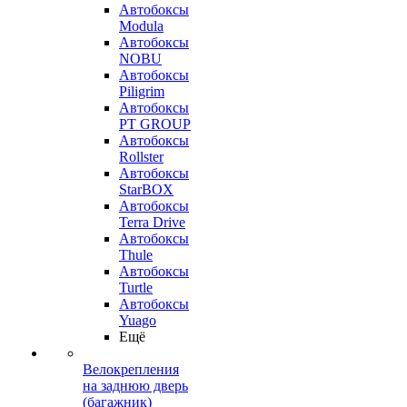
Автобоксы
Modula
Автобоксы
NOBU
Автобоксы
Piligrim
Автобоксы
PT GROUP
Автобоксы
Rollster
Автобоксы
StarBOX
Автобоксы
Terra Drive
Автобоксы
Thule
Автобоксы
Turtle
Автобоксы
Yuago
Ещё
Велокрепления
на заднюю дверь
(багажник)