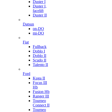
Duster I
Duster I,
facelift
Duster II
Datsun
on-DO
mi-DO
Fiat
Fullback
Doblo I
Doblo II
Scudo II
Talento II
Ford
Kuga II
Focus III
Hb
Fusion Hb
Ranger III
Tourneo
Connect II
Tourneo