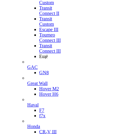
Custom
Transit
Connect II
Transit
Custom
Escape III
Tourneo
Connect III
Transit
Connect III
Ещё
GAC
GN8
Great Wall
Hover M2
Hover H6
Haval
F7
f7x
Honda
CR-V III