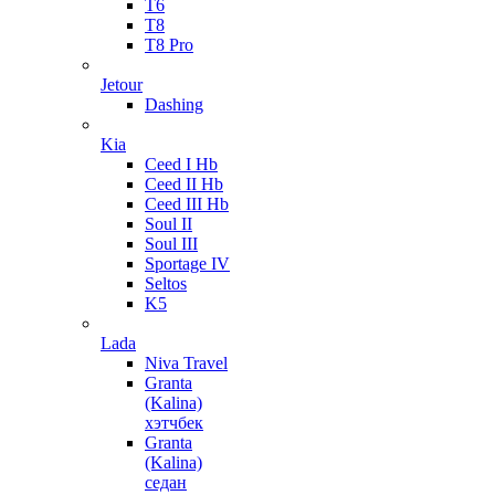
T6
T8
T8 Pro
Jetour
Dashing
Kia
Ceed I Hb
Ceed II Hb
Ceed III Hb
Soul II
Soul III
Sportage IV
Seltos
K5
Lada
Niva Travel
Granta
(Kalina)
хэтчбек
Granta
(Kalina)
седан