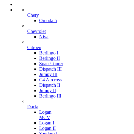
Chery
Omoda 5
Chevrolet
Niva
Citroen
Berlingo I
Berlingo II
SpaceTourer
Dispatch III
Jumpy III
C4 Aircross
Dispatch II
Jumpy II
Berlingo III
Dacia
Logan
MCV
Logan I
Logan II
Sandero I