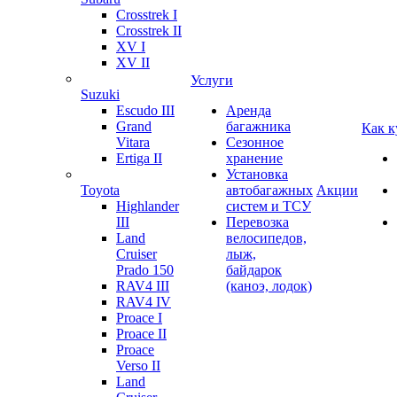
Crosstrek I
Crosstrek II
XV I
XV II
Услуги
Suzuki
Escudo III
Аренда
Grand
багажника
Как к
Vitara
Сезонное
Ertiga II
хранение
Установка
Toyota
автобагажных
Акции
Highlander
систем и ТСУ
III
Перевозка
Land
велосипедов,
Cruiser
лыж,
Prado 150
байдарок
RAV4 III
(каноэ, лодок)
RAV4 IV
Proace I
Proace II
Proace
Verso II
Land