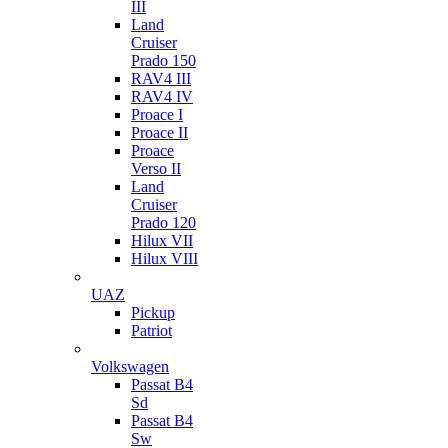
III
Land
Cruiser
Prado 150
RAV4 III
RAV4 IV
Proace I
Proace II
Proace
Verso II
Land
Cruiser
Prado 120
Hilux VII
Hilux VIII
UAZ
Pickup
Patriot
Volkswagen
Passat B4
Sd
Passat B4
Sw