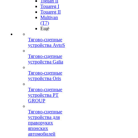
Tiguan II
Touareg I
Touareg II
Multivan
(T7)
Ещё
Тягово-сцепные
устройства AvtoS
Тягово-сцепные
устройства Galia
Тягово-сцепные
устройства Oris
Тягово-сцепные
устройства PT
GROUP
Тягово-сцепные
устройства для
праворуких
японских
автомобилей