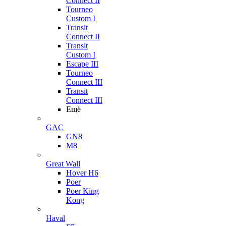
Connect II
Tourneo
Custom I
Transit
Connect II
Transit
Custom I
Escape III
Tourneo
Connect III
Transit
Connect III
Ещё
GAC
GN8
M8
Great Wall
Hover H6
Poer
Poer King
Kong
Haval