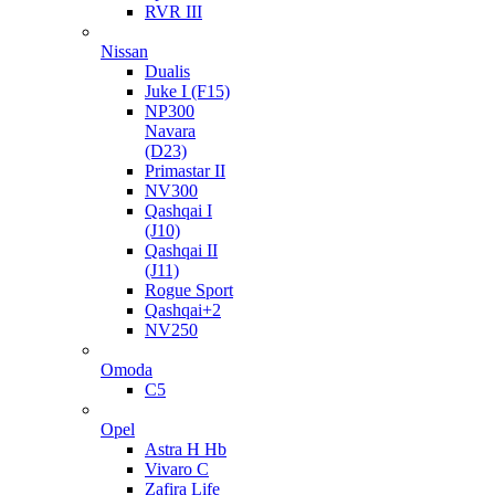
RVR III
Nissan
Dualis
Juke I (F15)
NP300
Navara
(D23)
Primastar II
NV300
Qashqai I
(J10)
Qashqai II
(J11)
Rogue Sport
Qashqai+2
NV250
Omoda
C5
Opel
Astra H Hb
Vivaro C
Zafira Life