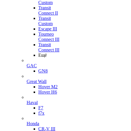
Custom
Transit
Connect II
Transit
Custom
Escape III
Tourneo
Connect III
Transit
Connect III
Ещё
GAC
GN8
Great Wall
Hover M2
Hover H6
Haval
F7
f7x
Honda
CR-V III