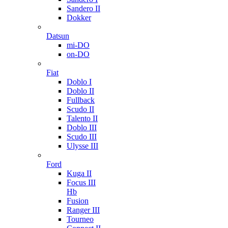
Sandero II
Dokker
Datsun
mi-DO
on-DO
Fiat
Doblo I
Doblo II
Fullback
Scudo II
Talento II
Doblo III
Scudo III
Ulysse III
Ford
Kuga II
Focus III
Hb
Fusion
Ranger III
Tourneo