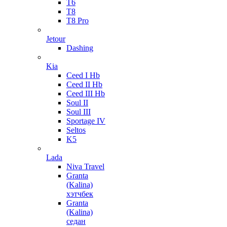
T6
T8
T8 Pro
Jetour
Dashing
Kia
Ceed I Hb
Ceed II Hb
Ceed III Hb
Soul II
Soul III
Sportage IV
Seltos
K5
Lada
Niva Travel
Granta
(Kalina)
хэтчбек
Granta
(Kalina)
седан