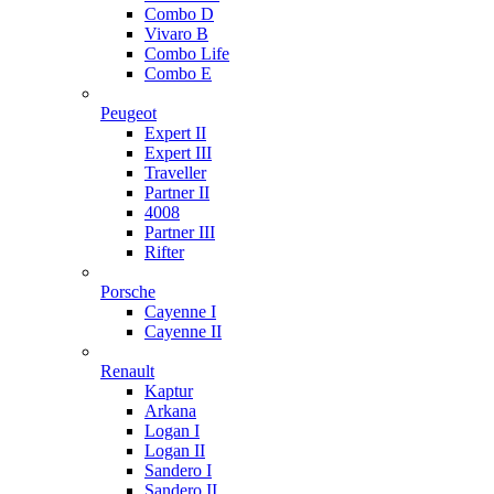
Combo D
Vivaro B
Combo Life
Combo E
Peugeot
Expert II
Expert III
Traveller
Partner II
4008
Partner III
Rifter
Porsche
Cayenne I
Cayenne II
Renault
Kaptur
Arkana
Logan I
Logan II
Sandero I
Sandero II