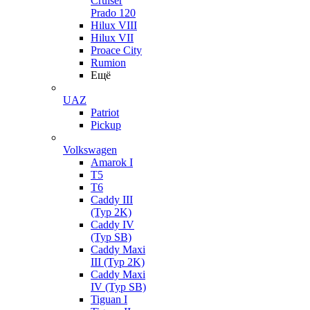
Cruiser
Prado 120
Hilux VIII
Hilux VII
Proace City
Rumion
Ещё
UAZ
Patriot
Pickup
Volkswagen
Amarok I
T5
T6
Caddy III
(Typ 2K)
Caddy IV
(Typ SB)
Caddy Maxi
III (Typ 2K)
Caddy Maxi
IV (Typ SB)
Tiguan I