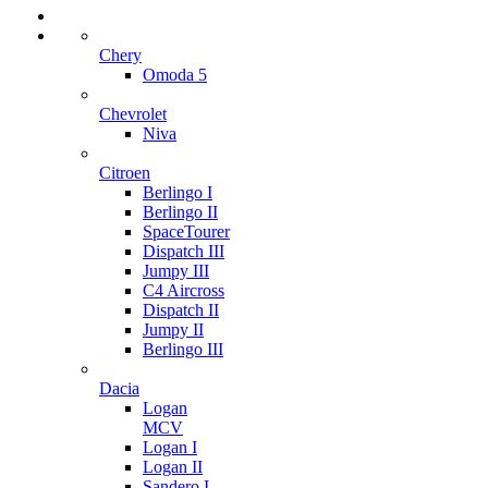
Chery
Omoda 5
Chevrolet
Niva
Citroen
Berlingo I
Berlingo II
SpaceTourer
Dispatch III
Jumpy III
C4 Aircross
Dispatch II
Jumpy II
Berlingo III
Dacia
Logan
MCV
Logan I
Logan II
Sandero I