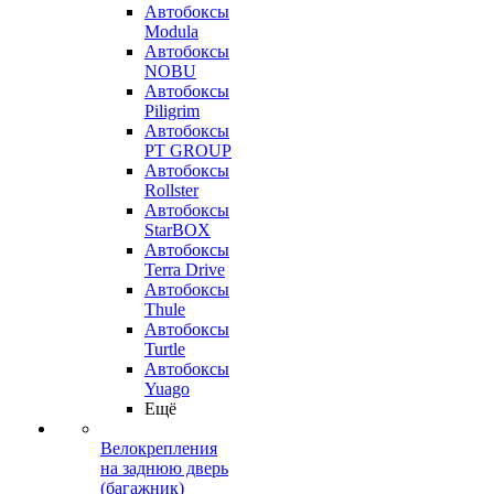
Автобоксы
Modula
Автобоксы
NOBU
Автобоксы
Piligrim
Автобоксы
PT GROUP
Автобоксы
Rollster
Автобоксы
StarBOX
Автобоксы
Terra Drive
Автобоксы
Thule
Автобоксы
Turtle
Автобоксы
Yuago
Ещё
Велокрепления
на заднюю дверь
(багажник)