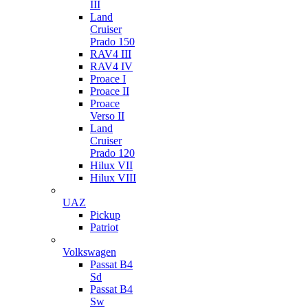
III
Land
Cruiser
Prado 150
RAV4 III
RAV4 IV
Proace I
Proace II
Proace
Verso II
Land
Cruiser
Prado 120
Hilux VII
Hilux VIII
UAZ
Pickup
Patriot
Volkswagen
Passat B4
Sd
Passat B4
Sw