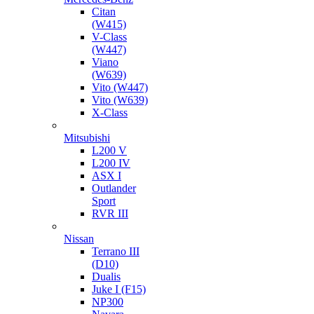
Citan
(W415)
V-Class
(W447)
Viano
(W639)
Vito (W447)
Vito (W639)
X-Class
Mitsubishi
L200 V
L200 IV
ASX I
Outlander
Sport
RVR III
Nissan
Terrano III
(D10)
Dualis
Juke I (F15)
NP300