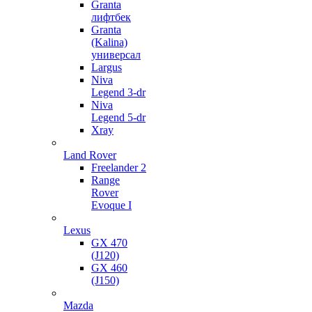
Granta
лифтбек
Granta
(Kalina)
универсал
Largus
Niva
Legend 3-dr
Niva
Legend 5-dr
Xray
Land Rover
Freelander 2
Range
Rover
Evoque I
Lexus
GX 470
(J120)
GX 460
(J150)
Mazda