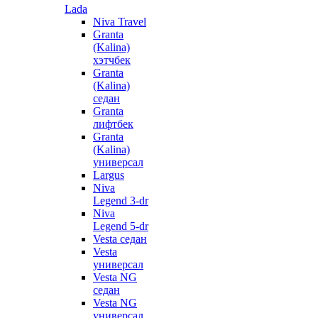
Lada
Niva Travel
Granta
(Kalina)
хэтчбек
Granta
(Kalina)
седан
Granta
лифтбек
Granta
(Kalina)
универсал
Largus
Niva
Legend 3-dr
Niva
Legend 5-dr
Vesta седан
Vesta
универсал
Vesta NG
седан
Vesta NG
универсал