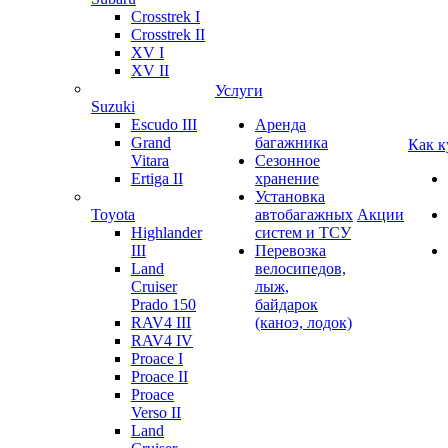
Crosstrek I
Crosstrek II
XV I
XV II
Услуги
Suzuki
Escudo III
Аренда
Grand
багажника
Как к
Vitara
Сезонное
Ertiga II
хранение
Установка
Toyota
автобагажных
Акции
Highlander
систем и ТСУ
III
Перевозка
Land
велосипедов,
Cruiser
лыж,
Prado 150
байдарок
RAV4 III
(каноэ, лодок)
RAV4 IV
Proace I
Proace II
Proace
Verso II
Land