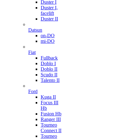
Duster I
Duster I,
facelift
Duster II
Datsun
on-DO
mi-DO
Fiat
Fullback
Doblo I
Doblo II
Scudo II
Talento II
Ford
Kuga II
Focus III
Hb
Fusion Hb
Ranger III
Tourneo
Connect II
Tourneo