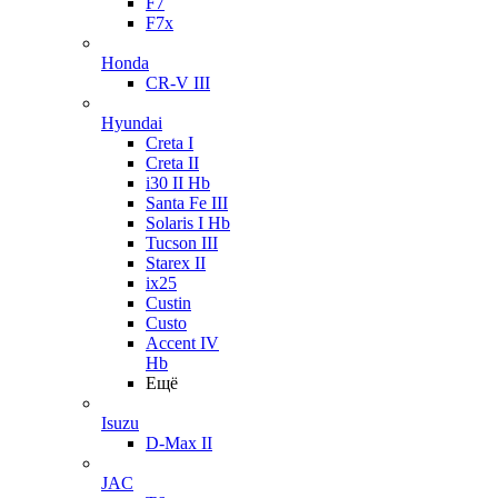
F7
F7x
Honda
CR-V III
Hyundai
Creta I
Creta II
i30 II Hb
Santa Fe III
Solaris I Hb
Tucson III
Starex II
ix25
Custin
Custo
Accent IV
Hb
Ещё
Isuzu
D-Max II
JAC