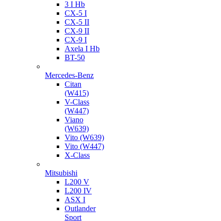
3 I Hb
CX-5 I
CX-5 II
CX-9 II
CX-9 I
Axela I Hb
BT-50
Mercedes-Benz
Citan
(W415)
V-Class
(W447)
Viano
(W639)
Vito (W639)
Vito (W447)
X-Class
Mitsubishi
L200 V
L200 IV
ASX I
Outlander
Sport