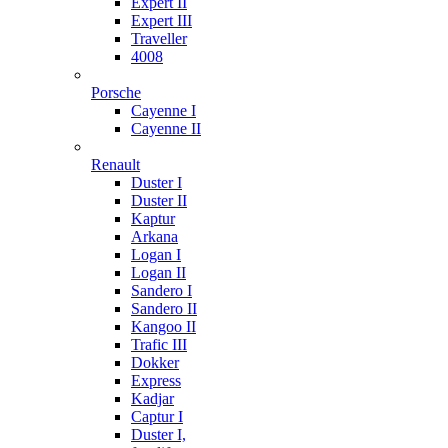
Expert II
Expert III
Traveller
4008
Porsche
Cayenne I
Cayenne II
Renault
Duster I
Duster II
Kaptur
Arkana
Logan I
Logan II
Sandero I
Sandero II
Kangoo II
Trafic III
Dokker
Express
Kadjar
Captur I
Duster I,