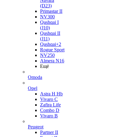
Navara
(D23)
Primastar II
NV300
Qashqai I
(J10)
Qashqai II
(J11)
Qashqai+2
Rogue Sport
NV250
Almera N16
Ещё
Omoda
Opel
Astra H Hb
Vivaro C
Zafira Life
Combo D
Vivaro B
Peugeot
Partner II