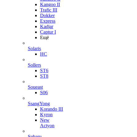
Kangoo II
Trafic III
Dokker
Express
Kadjar
Captur I
Ещё
Solaris
HC
Sollers
ST6
ST8
Soueast
S06
SsangYong
Korando III
Kyron
New
Actyon
Subaru