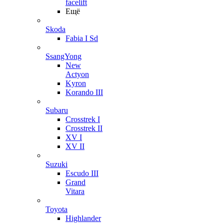
facelift
Ещё
Skoda
Fabia I Sd
SsangYong
New
Actyon
Kyron
Korando III
Subaru
Crosstrek I
Crosstrek II
XV I
XV II
Suzuki
Escudo III
Grand
Vitara
Toyota
Highlander