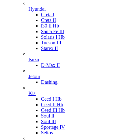
Hyundai
Creta I
Creta II
i30 II Hb
Santa Fe III
Solaris I Hb
Tucson III
Starex II
Isuzu
D-Max II
Jetour
Dashing
Kia
Ceed I Hb
Ceed II Hb
Ceed III Hb
Soul II
Soul III
Sportage IV
Seltos