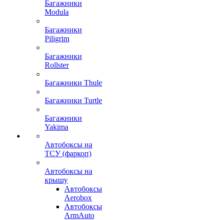
Багажники
Modula
Багажники
Piligrim
Багажники
Rollster
Багажники Thule
Багажники Turtle
Багажники
Yakima
Автобоксы на
ТСУ (фаркоп)
Автобоксы на
крышу
Автобоксы
Aerobox
Автобоксы
ArmAuto