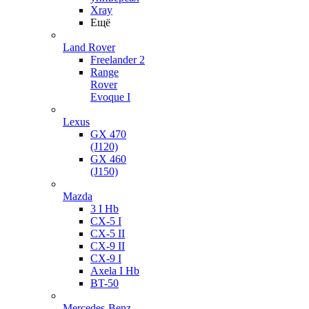
Xray
Ещё
Land Rover
Freelander 2
Range
Rover
Evoque I
Lexus
GX 470
(J120)
GX 460
(J150)
Mazda
3 I Hb
CX-5 I
CX-5 II
CX-9 II
CX-9 I
Axela I Hb
BT-50
Mercedes-Benz