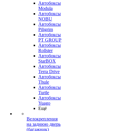
Автобоксы
Modula
Автобоксы
NOBU
Автобоксы
Piligrim
Автобоксы
PT GROUP
Автобоксы
Rollster
Автобоксы
StarBOX
Автобоксы
Terra Drive
Автобоксы
Thule
Автобоксы
Turtle
Автобоксы
Yuago
Ещё
Велокрепления
на заднюю дверь
(багажник)