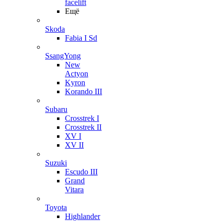
facelift
Ещё
Skoda
Fabia I Sd
SsangYong
New
Actyon
Kyron
Korando III
Subaru
Crosstrek I
Crosstrek II
XV I
XV II
Suzuki
Escudo III
Grand
Vitara
Toyota
Highlander