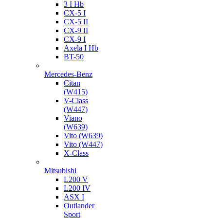
3 I Hb
CX-5 I
CX-5 II
CX-9 II
CX-9 I
Axela I Hb
BT-50
Mercedes-Benz
Citan
(W415)
V-Class
(W447)
Viano
(W639)
Vito (W639)
Vito (W447)
X-Class
Mitsubishi
L200 V
L200 IV
ASX I
Outlander
Sport