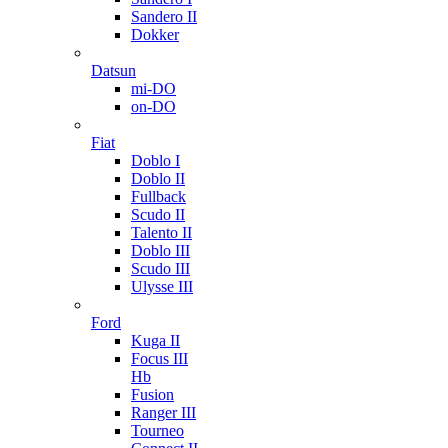
Sandero II
Dokker
Datsun
mi-DO
on-DO
Fiat
Doblo I
Doblo II
Fullback
Scudo II
Talento II
Doblo III
Scudo III
Ulysse III
Ford
Kuga II
Focus III
Hb
Fusion
Ranger III
Tourneo