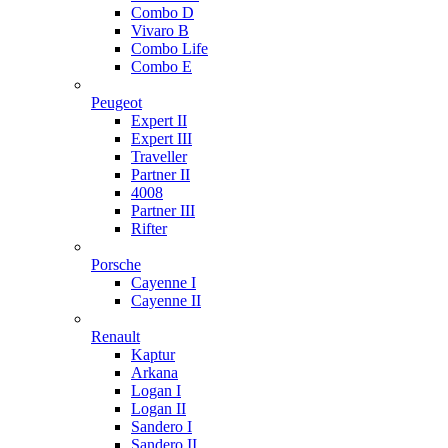
Combo D
Vivaro B
Combo Life
Combo E
Peugeot
Expert II
Expert III
Traveller
Partner II
4008
Partner III
Rifter
Porsche
Cayenne I
Cayenne II
Renault
Kaptur
Arkana
Logan I
Logan II
Sandero I
Sandero II