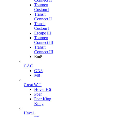
Connect II
Tourneo
Custom I
Transit
Connect II
Transit
Custom I
Escape III
Tourneo
Connect III
Transit
Connect III
Ещё
GAC
GN8
M8
Great Wall
Hover H6
Poer
Poer King
Kong
Haval