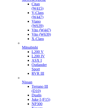
Citan
(W415)
V-Class
(W447)
Viano
(W639)
Vito (W447)
Vito (W639)
X-Class
Mitsubishi
L200 V
L200 IV
ASX I
Outlander
Sport
RVR III
Nissan
Terrano III
(D10)
Dualis
Juke I (F15)
NP300