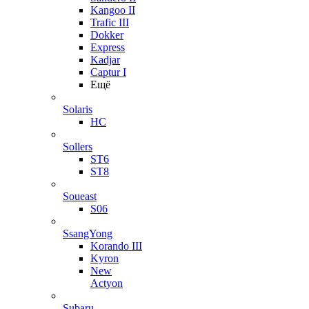
Kangoo II
Trafic III
Dokker
Express
Kadjar
Captur I
Ещё
Solaris
HC
Sollers
ST6
ST8
Soueast
S06
SsangYong
Korando III
Kyron
New
Actyon
Subaru