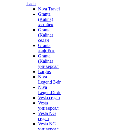
Lada
Niva Travel
Granta
(Kalina)
хэтчбек
Granta
(Kalina)
седан
Granta
лифтбек
Granta
(Kalina)
универсал
Largus
Niva
Legend 3-dr
Niva
Legend 5-dr
Vesta седан
Vesta
универсал
Vesta NG
седан
Vesta NG
универсал