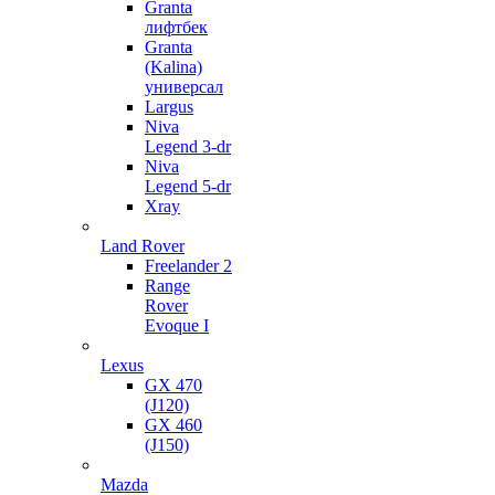
Granta
лифтбек
Granta
(Kalina)
универсал
Largus
Niva
Legend 3-dr
Niva
Legend 5-dr
Xray
Land Rover
Freelander 2
Range
Rover
Evoque I
Lexus
GX 470
(J120)
GX 460
(J150)
Mazda