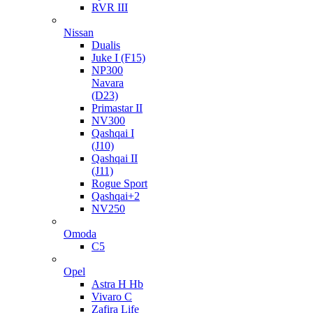
RVR III
Nissan
Dualis
Juke I (F15)
NP300
Navara
(D23)
Primastar II
NV300
Qashqai I
(J10)
Qashqai II
(J11)
Rogue Sport
Qashqai+2
NV250
Omoda
C5
Opel
Astra H Hb
Vivaro C
Zafira Life