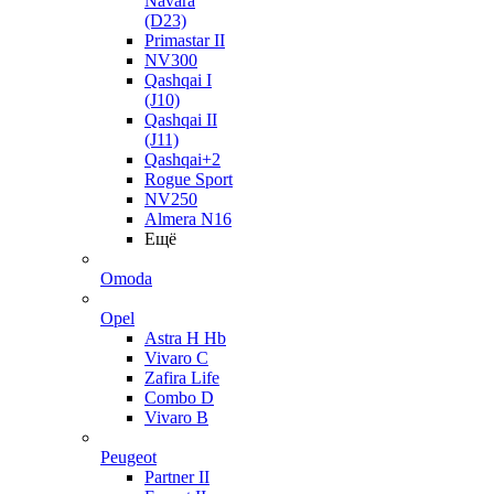
Navara
(D23)
Primastar II
NV300
Qashqai I
(J10)
Qashqai II
(J11)
Qashqai+2
Rogue Sport
NV250
Almera N16
Ещё
Omoda
Opel
Astra H Hb
Vivaro C
Zafira Life
Combo D
Vivaro B
Peugeot
Partner II