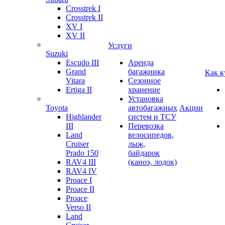
Crosstrek I
Crosstrek II
XV I
XV II
Услуги
Suzuki
Escudo III
Аренда
Grand
багажника
Как к
Vitara
Сезонное
Ertiga II
хранение
Установка
Toyota
автобагажных
Акции
Highlander
систем и ТСУ
III
Перевозка
Land
велосипедов,
Cruiser
лыж,
Prado 150
байдарок
RAV4 III
(каноэ, лодок)
RAV4 IV
Proace I
Proace II
Proace
Verso II
Land