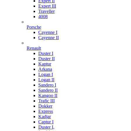
Expert II
Expert III
Traveller
4008
Porsche
Cayenne I
Cayenne II
Renault
Duster I
Duster II
Kaptur
Arkana
Logan I
Logan II
Sandero I
Sandero II
Kangoo II
Trafic III
Dokker
Express
Kadjar
Captur I
Duster I,