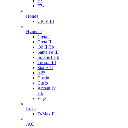
F7
F7x
Honda
CR-V III
Hyundai
Creta I
Creta II
i30 II Hb
Santa Fe III
Solaris I Hb
Tucson III
Starex II
ix25
Custin
Custo
Accent IV
Hb
Ещё
Isuzu
D-Max II
JAC