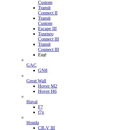
Custom
Transit
Connect II
Transit
Custom
Escape III
Tourneo
Connect III
Transit
Connect III
Ещё
GAC
GN8
Great Wall
Hover M2
Hover H6
Haval
F7
f7x
Honda
CR-V III