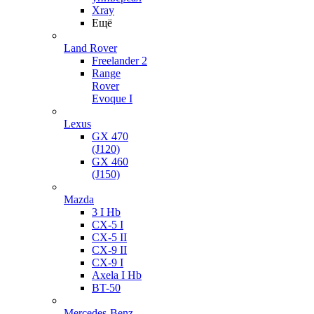
Xray
Ещё
Land Rover
Freelander 2
Range
Rover
Evoque I
Lexus
GX 470
(J120)
GX 460
(J150)
Mazda
3 I Hb
CX-5 I
CX-5 II
CX-9 II
CX-9 I
Axela I Hb
BT-50
Mercedes-Benz