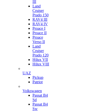
III
Land
Cruiser
Prado 150
RAV4 III
RAV4 IV
Proace I
Proace II
Proace
Verso II
Land
Cruiser
Prado 120
Hilux VII
Hilux VIII
UAZ
Pickup
Patriot
Volkswagen
Passat B4
Sd
Passat B4
Sw