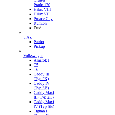
Cruiser
Prado 120
Hilux VIII
Hilux VII
Proace City
Rumion
Ещё
UAZ
Patriot
Pickup
Volkswagen
Amarok I
T5
T6
Caddy III
(Typ 2K)
Caddy IV
(Typ SB)
Caddy Maxi
III (Typ 2K)
Caddy Maxi
IV (Typ SB)
Tiguan I