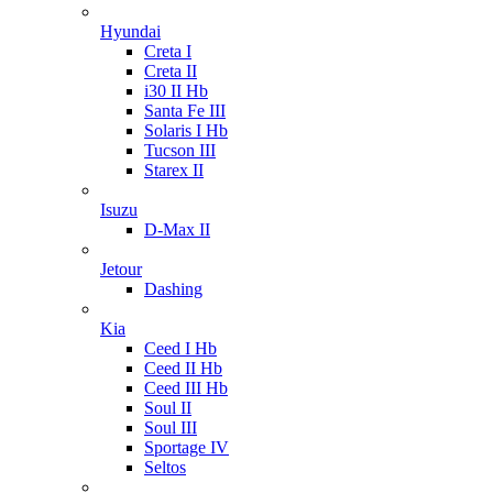
Hyundai
Creta I
Creta II
i30 II Hb
Santa Fe III
Solaris I Hb
Tucson III
Starex II
Isuzu
D-Max II
Jetour
Dashing
Kia
Ceed I Hb
Ceed II Hb
Ceed III Hb
Soul II
Soul III
Sportage IV
Seltos