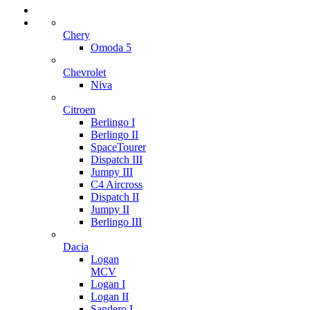
Chery
Omoda 5
Chevrolet
Niva
Citroen
Berlingo I
Berlingo II
SpaceTourer
Dispatch III
Jumpy III
C4 Aircross
Dispatch II
Jumpy II
Berlingo III
Dacia
Logan
MCV
Logan I
Logan II
Sandero I