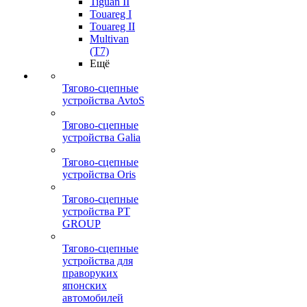
Tiguan II
Touareg I
Touareg II
Multivan
(T7)
Ещё
Тягово-сцепные
устройства AvtoS
Тягово-сцепные
устройства Galia
Тягово-сцепные
устройства Oris
Тягово-сцепные
устройства PT
GROUP
Тягово-сцепные
устройства для
праворуких
японских
автомобилей