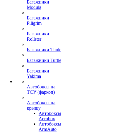
Багажники
Modula
Багажники
Piligrim
Багажники
Rollster
Багажники Thule
Багажники Turtle
Багажники
Yakima
Автобоксы на
ТСУ (фаркоп)
Автобоксы на
крышу
Автобоксы
Aerobox
Автобоксы
ArmAuto