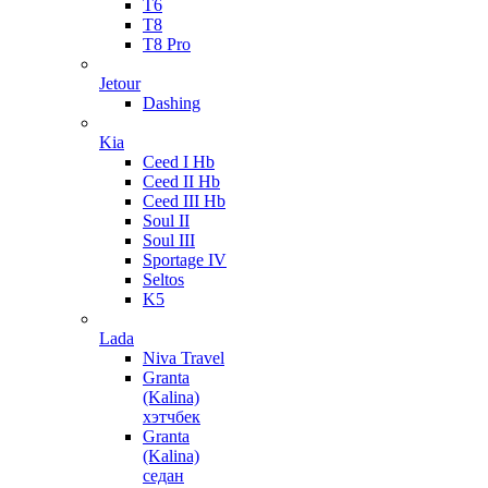
T6
T8
T8 Pro
Jetour
Dashing
Kia
Ceed I Hb
Ceed II Hb
Ceed III Hb
Soul II
Soul III
Sportage IV
Seltos
K5
Lada
Niva Travel
Granta
(Kalina)
хэтчбек
Granta
(Kalina)
седан