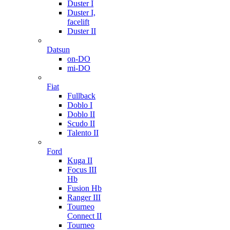
Duster I
Duster I,
facelift
Duster II
Datsun
on-DO
mi-DO
Fiat
Fullback
Doblo I
Doblo II
Scudo II
Talento II
Ford
Kuga II
Focus III
Hb
Fusion Hb
Ranger III
Tourneo
Connect II
Tourneo