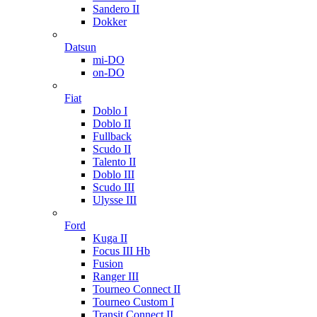
Sandero II
Dokker
Datsun
mi-DO
on-DO
Fiat
Doblo I
Doblo II
Fullback
Scudo II
Talento II
Doblo III
Scudo III
Ulysse III
Ford
Kuga II
Focus III Hb
Fusion
Ranger III
Tourneo Connect II
Tourneo Custom I
Transit Connect II