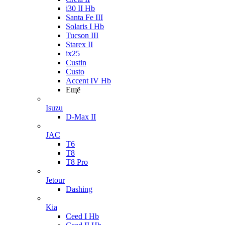
i30 II Hb
Santa Fe III
Solaris I Hb
Tucson III
Starex II
ix25
Custin
Custo
Accent IV Hb
Ещё
Isuzu
D-Max II
JAC
T6
T8
T8 Pro
Jetour
Dashing
Kia
Ceed I Hb