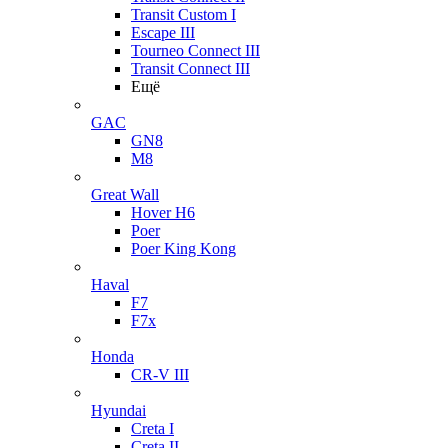
Transit Custom I
Escape III
Tourneo Connect III
Transit Connect III
Ещё
GAC
GN8
M8
Great Wall
Hover H6
Poer
Poer King Kong
Haval
F7
F7x
Honda
CR-V III
Hyundai
Creta I
Creta II