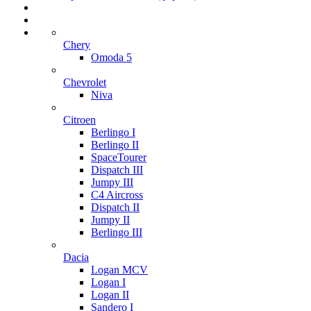
Chery
Omoda 5
Chevrolet
Niva
Citroen
Berlingo I
Berlingo II
SpaceTourer
Dispatch III
Jumpy III
C4 Aircross
Dispatch II
Jumpy II
Berlingo III
Dacia
Logan MCV
Logan I
Logan II
Sandero I