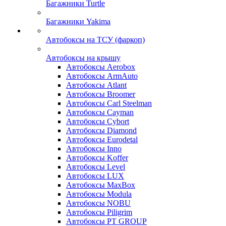
Багажники Turtle
Багажники Yakima
Автобоксы на ТСУ (фаркоп)
Автобоксы на крышу
Автобоксы Aerobox
Автобоксы ArmAuto
Автобоксы Atlant
Автобоксы Broomer
Автобоксы Carl Steelman
Автобоксы Cayman
Автобоксы Cybort
Автобоксы Diamond
Автобоксы Eurodetal
Автобоксы Inno
Автобоксы Koffer
Автобоксы Level
Автобоксы LUX
Автобоксы MaxBox
Автобоксы Modula
Автобоксы NOBU
Автобоксы Piligrim
Автобоксы PT GROUP