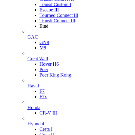
Transit Custom I
Escape III
Tourneo Connect III
Transit Connect III
Ещё
GAC
GN8
M8
Great Wall
Hover H6
Poer
Poer King Kong
Haval
F7
F7x
Honda
CR-V III
Hyundai
Creta I
Creta II