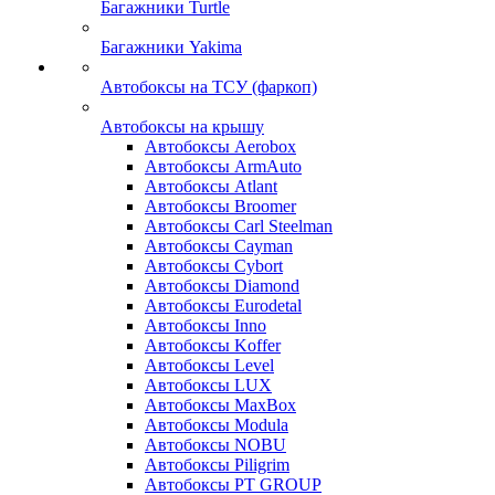
Багажники Turtle
Багажники Yakima
Автобоксы на ТСУ (фаркоп)
Автобоксы на крышу
Автобоксы Aerobox
Автобоксы ArmAuto
Автобоксы Atlant
Автобоксы Broomer
Автобоксы Carl Steelman
Автобоксы Cayman
Автобоксы Cybort
Автобоксы Diamond
Автобоксы Eurodetal
Автобоксы Inno
Автобоксы Koffer
Автобоксы Level
Автобоксы LUX
Автобоксы MaxBox
Автобоксы Modula
Автобоксы NOBU
Автобоксы Piligrim
Автобоксы PT GROUP