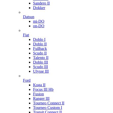
Sandero II
Dokker
Datsun
mi-DO
on-DO
Fiat
Doblo I
Doblo II
Fullback
Scudo II
Talento II
Doblo III
Scudo III
Ulysse III
Ford
Kuga II
Focus III Hb
Fusion
Ranger III
Tourneo Connect II
Tourneo Custom I
Transit Connect II