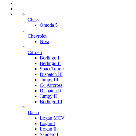
Chery
Omoda 5
Chevrolet
Niva
Citroen
Berlingo I
Berlingo II
SpaceTourer
Dispatch III
Jumpy III
C4 Aircross
Dispatch II
Jumpy II
Berlingo III
Dacia
Logan MCV
Logan I
Logan II
Sandero I