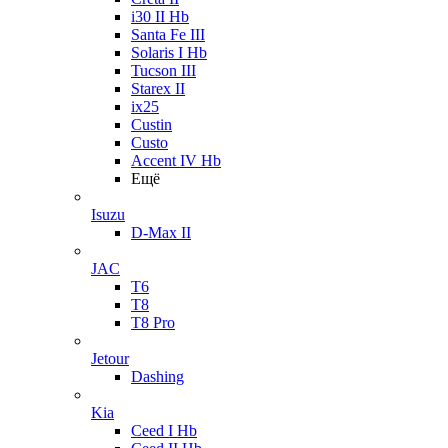
i30 II Hb
Santa Fe III
Solaris I Hb
Tucson III
Starex II
ix25
Custin
Custo
Accent IV Hb
Ещё
Isuzu
D-Max II
JAC
T6
T8
T8 Pro
Jetour
Dashing
Kia
Ceed I Hb