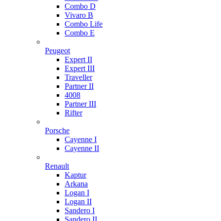
Combo D
Vivaro B
Combo Life
Combo E
Peugeot
Expert II
Expert III
Traveller
Partner II
4008
Partner III
Rifter
Porsche
Cayenne I
Cayenne II
Renault
Kaptur
Arkana
Logan I
Logan II
Sandero I
Sandero II