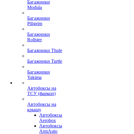
Багажники
Modula
Багажники
Piligrim
Багажники
Rollster
Багажники Thule
Багажники Turtle
Багажники
Yakima
Автобоксы на
ТСУ (фаркоп)
Автобоксы на
крышу
Автобоксы
Aerobox
Автобоксы
ArmAuto