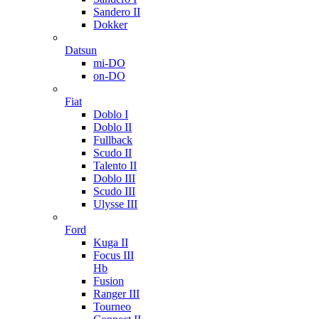
Sandero II
Dokker
Datsun
mi-DO
on-DO
Fiat
Doblo I
Doblo II
Fullback
Scudo II
Talento II
Doblo III
Scudo III
Ulysse III
Ford
Kuga II
Focus III
Hb
Fusion
Ranger III
Tourneo