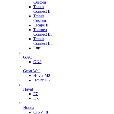
Custom
Transit
Connect II
Transit
Custom
Escape III
Tourneo
Connect III
Transit
Connect III
Ещё
GAC
GN8
Great Wall
Hover M2
Hover H6
Haval
F7
f7x
Honda
CR-V III