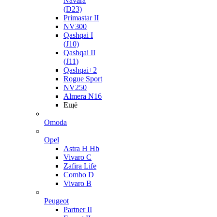
Navara
(D23)
Primastar II
NV300
Qashqai I
(J10)
Qashqai II
(J11)
Qashqai+2
Rogue Sport
NV250
Almera N16
Ещё
Omoda
Opel
Astra H Hb
Vivaro C
Zafira Life
Combo D
Vivaro B
Peugeot
Partner II