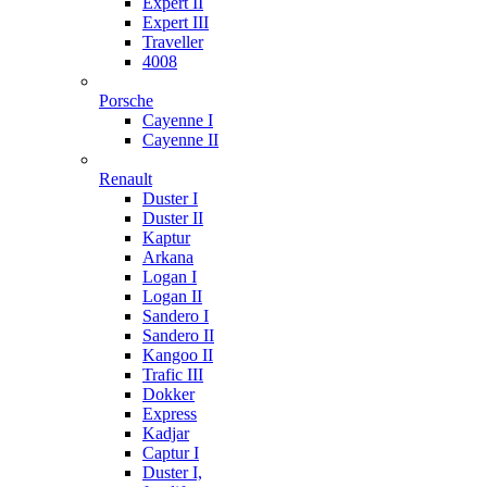
Expert II
Expert III
Traveller
4008
Porsche
Cayenne I
Cayenne II
Renault
Duster I
Duster II
Kaptur
Arkana
Logan I
Logan II
Sandero I
Sandero II
Kangoo II
Trafic III
Dokker
Express
Kadjar
Captur I
Duster I,