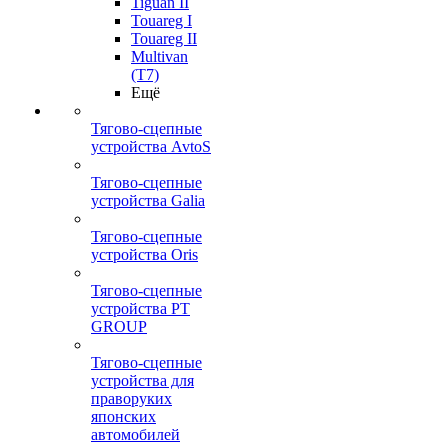
Tiguan II
Touareg I
Touareg II
Multivan
(T7)
Ещё
Тягово-сцепные
устройства AvtoS
Тягово-сцепные
устройства Galia
Тягово-сцепные
устройства Oris
Тягово-сцепные
устройства PT
GROUP
Тягово-сцепные
устройства для
праворуких
японских
автомобилей