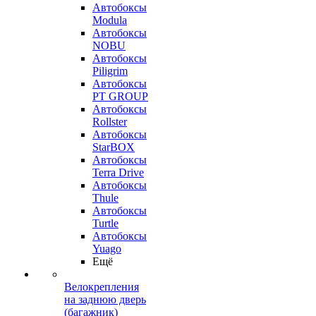
Автобоксы
Modula
Автобоксы
NOBU
Автобоксы
Piligrim
Автобоксы
PT GROUP
Автобоксы
Rollster
Автобоксы
StarBOX
Автобоксы
Terra Drive
Автобоксы
Thule
Автобоксы
Turtle
Автобоксы
Yuago
Ещё
Велокрепления
на заднюю дверь
(багажник)