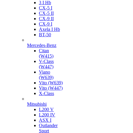
3 I Hb
CX-5 I
CX-5 II
CX-9 II
CX-9 I
Axela I Hb
BT-50
Mercedes-Benz
Citan
(W415)
V-Class
(W447)
Viano
(W639)
Vito (W639)
Vito (W447)
X-Class
Mitsubishi
L200 V
L200 IV
ASX I
Outlander
Sport