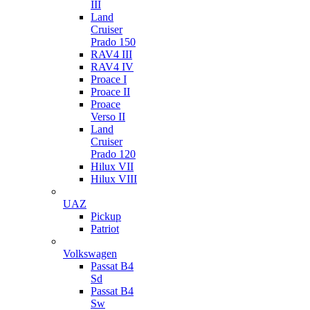
III
Land
Cruiser
Prado 150
RAV4 III
RAV4 IV
Proace I
Proace II
Proace
Verso II
Land
Cruiser
Prado 120
Hilux VII
Hilux VIII
UAZ
Pickup
Patriot
Volkswagen
Passat B4
Sd
Passat B4
Sw