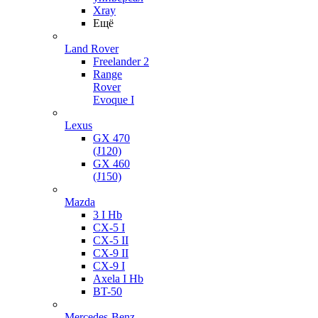
Xray
Ещё
Land Rover
Freelander 2
Range
Rover
Evoque I
Lexus
GX 470
(J120)
GX 460
(J150)
Mazda
3 I Hb
CX-5 I
CX-5 II
CX-9 II
CX-9 I
Axela I Hb
BT-50
Mercedes-Benz