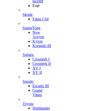
facelift
Ещё
Skoda
Fabia I Sd
SsangYong
New
Actyon
Kyron
Korando III
Subaru
Crosstrek I
Crosstrek II
XV I
XV II
Suzuki
Escudo III
Grand
Vitara
Toyota
Highlander