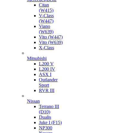
Citan
(W415)
V-Class
(W447)
Viano
(W639)
Vito (W447)
Vito (W639)
X-Class
Mitsubishi
L200 V
L200 IV
ASX I
Outlander
Sport
RVR III
Nissan
Terrano III
(D10)
Dualis
Juke I (F15)
NP300