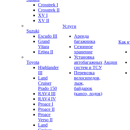
Crosstrek I
Crosstrek II
XV I
XV II
Услуги
Suzuki
Escudo III
Аренда
Grand
багажника
Как к
Vitara
Сезонное
Ertiga II
хранение
Установка
Toyota
автобагажных
Акции
Highlander
систем и ТСУ
III
Перевозка
Land
велосипедов,
Cruiser
лыж,
Prado 150
байдарок
RAV4 III
(каноэ, лодок)
RAV4 IV
Proace I
Proace II
Proace
Verso II
Land