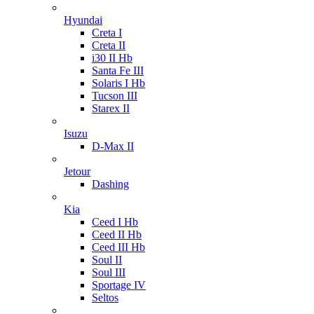
Hyundai
Creta I
Creta II
i30 II Hb
Santa Fe III
Solaris I Hb
Tucson III
Starex II
Isuzu
D-Max II
Jetour
Dashing
Kia
Ceed I Hb
Ceed II Hb
Ceed III Hb
Soul II
Soul III
Sportage IV
Seltos