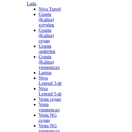
Lada
Niva Travel
Granta
(Kalina)
хэтчбек
Granta
(Kalina)
седан
Granta
лифтбек
Granta
(Kalina)
универсал
Largus
Niva
Legend 3-dr
Niva
Legend 5-dr
Vesta седан
Vesta
универсал
Vesta NG
седан
Vesta NG
универсал