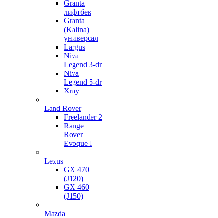
Granta
лифтбек
Granta
(Kalina)
универсал
Largus
Niva
Legend 3-dr
Niva
Legend 5-dr
Xray
Land Rover
Freelander 2
Range
Rover
Evoque I
Lexus
GX 470
(J120)
GX 460
(J150)
Mazda