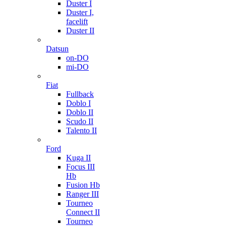
Duster I
Duster I,
facelift
Duster II
Datsun
on-DO
mi-DO
Fiat
Fullback
Doblo I
Doblo II
Scudo II
Talento II
Ford
Kuga II
Focus III
Hb
Fusion Hb
Ranger III
Tourneo
Connect II
Tourneo