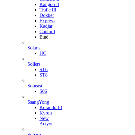
Kangoo II
Trafic III
Dokker
Express
Kadjar
Captur I
Ещё
Solaris
HC
Sollers
ST6
ST8
Soueast
S06
SsangYong
Korando III
Kyron
New
Actyon
Subaru