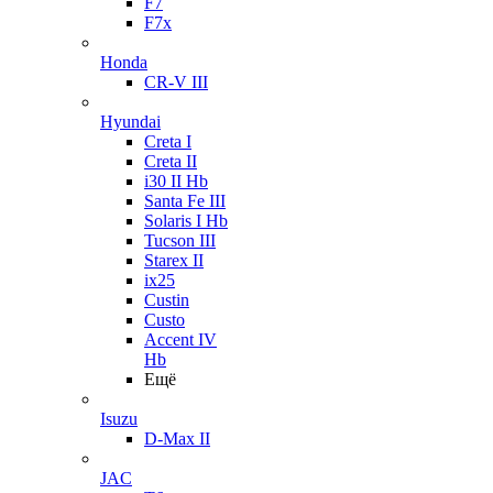
F7
F7x
Honda
CR-V III
Hyundai
Creta I
Creta II
i30 II Hb
Santa Fe III
Solaris I Hb
Tucson III
Starex II
ix25
Custin
Custo
Accent IV
Hb
Ещё
Isuzu
D-Max II
JAC