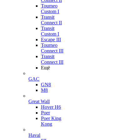
Connect II
Tourneo
Custom I
Transit
Connect II
Transit
Custom I
Escape III
Tourneo
Connect III
Transit
Connect III
Ещё
GAC
GN8
M8
Great Wall
Hover H6
Poer
Poer King
Kong
Haval