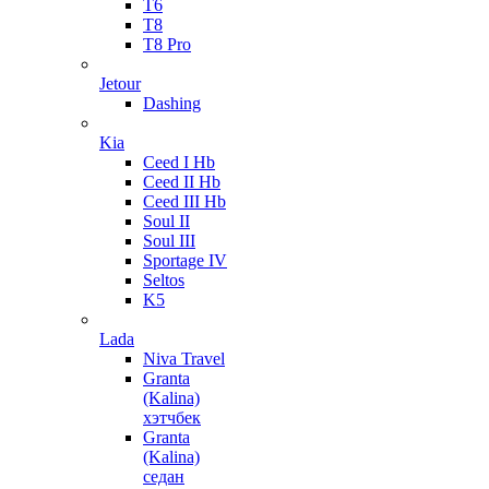
T6
T8
T8 Pro
Jetour
Dashing
Kia
Ceed I Hb
Ceed II Hb
Ceed III Hb
Soul II
Soul III
Sportage IV
Seltos
K5
Lada
Niva Travel
Granta
(Kalina)
хэтчбек
Granta
(Kalina)
седан