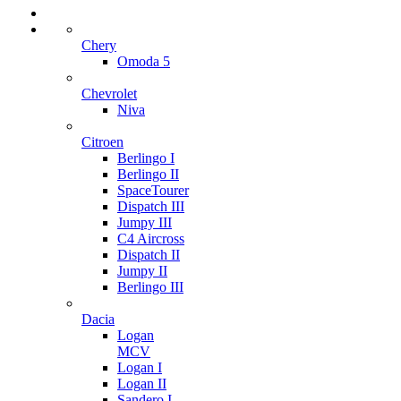
Chery
Omoda 5
Chevrolet
Niva
Citroen
Berlingo I
Berlingo II
SpaceTourer
Dispatch III
Jumpy III
C4 Aircross
Dispatch II
Jumpy II
Berlingo III
Dacia
Logan
MCV
Logan I
Logan II
Sandero I