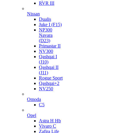
RVR III
Nissan
Dualis
Juke I (F15)
NP300
Navara
(D23)
Primastar II
NV300
Qashqai I
(J10)
Qashqai II
(J11)
Rogue Sport
Qashqai+2
NV250
Omoda
C5
Opel
Astra H Hb
Vivaro C
Zafira Life