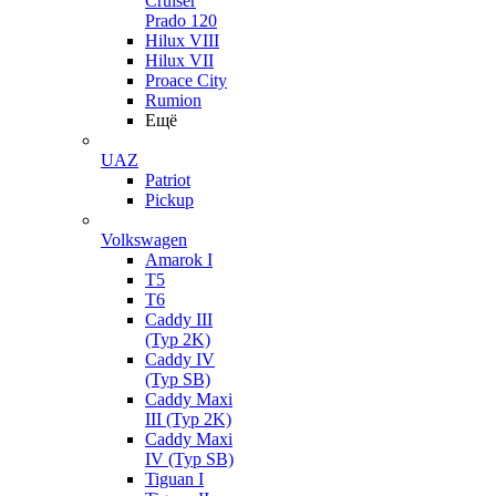
Cruiser
Prado 120
Hilux VIII
Hilux VII
Proace City
Rumion
Ещё
UAZ
Patriot
Pickup
Volkswagen
Amarok I
T5
T6
Caddy III
(Typ 2K)
Caddy IV
(Typ SB)
Caddy Maxi
III (Typ 2K)
Caddy Maxi
IV (Typ SB)
Tiguan I