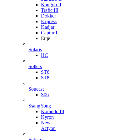
Kangoo II
Trafic III
Dokker
Express
Kadjar
Captur I
Ещё
Solaris
HC
Sollers
ST6
ST8
Soueast
S06
SsangYong
Korando III
Kyron
New
Actyon
Subaru