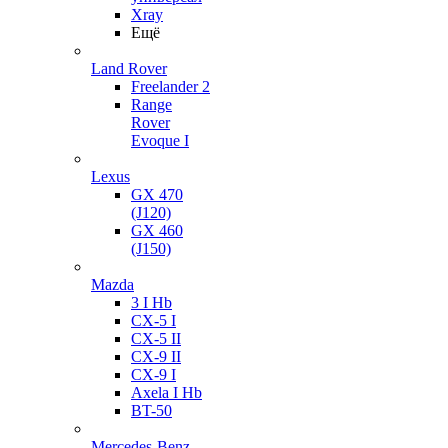
Xray
Ещё
Land Rover
Freelander 2
Range
Rover
Evoque I
Lexus
GX 470
(J120)
GX 460
(J150)
Mazda
3 I Hb
CX-5 I
CX-5 II
CX-9 II
CX-9 I
Axela I Hb
BT-50
Mercedes-Benz