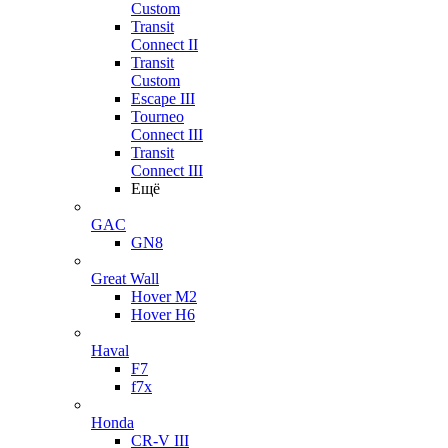
Custom
Transit
Connect II
Transit
Custom
Escape III
Tourneo
Connect III
Transit
Connect III
Ещё
GAC
GN8
Great Wall
Hover M2
Hover H6
Haval
F7
f7x
Honda
CR-V III