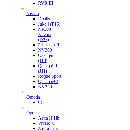
RVR III
Nissan
Dualis
Juke I (F15)
NP300
Navara
(D23)
Primastar II
NV300
Qashqai I
(J10)
Qashqai II
(J11)
Rogue Sport
Qashqai+2
NV250
Omoda
C5
Opel
Astra H Hb
Vivaro C
Zafira Life