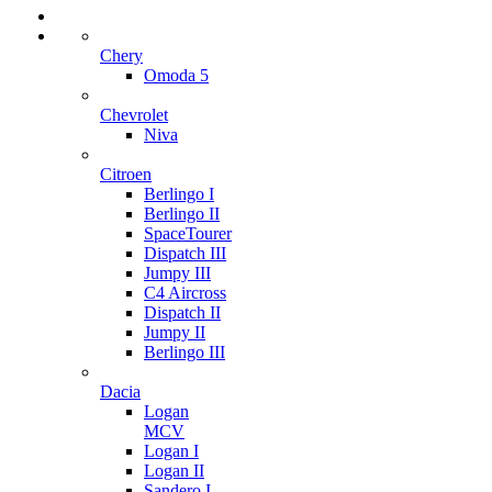
Chery
Omoda 5
Chevrolet
Niva
Citroen
Berlingo I
Berlingo II
SpaceTourer
Dispatch III
Jumpy III
C4 Aircross
Dispatch II
Jumpy II
Berlingo III
Dacia
Logan
MCV
Logan I
Logan II
Sandero I