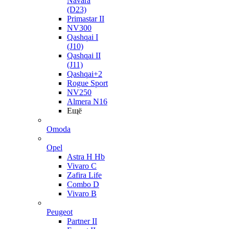
Navara
(D23)
Primastar II
NV300
Qashqai I
(J10)
Qashqai II
(J11)
Qashqai+2
Rogue Sport
NV250
Almera N16
Ещё
Omoda
Opel
Astra H Hb
Vivaro C
Zafira Life
Combo D
Vivaro B
Peugeot
Partner II