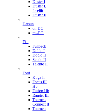
Duster I
Duster I,
facelift
Duster II
Datsun
on-DO
mi-DO
Fiat
Fullback
Doblo I
Doblo II
Scudo II
Talento II
Ford
Kuga II
Focus III
Hb
Fusion Hb
Ranger III
Tourneo
Connect II
Tourneo