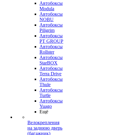
Автобоксы
Modula
Автобоксы
NOBU
Автобоксы
Piligrim
Автобоксы
PT GROUP
Автобоксы
Rollster
Автобоксы
StarBOX
Автобоксы
Terra Drive
Автобоксы
Thule
Автобоксы
Turtle
Автобоксы
Yuago
Ещё
Велокрепления
на заднюю дверь
(багажник)