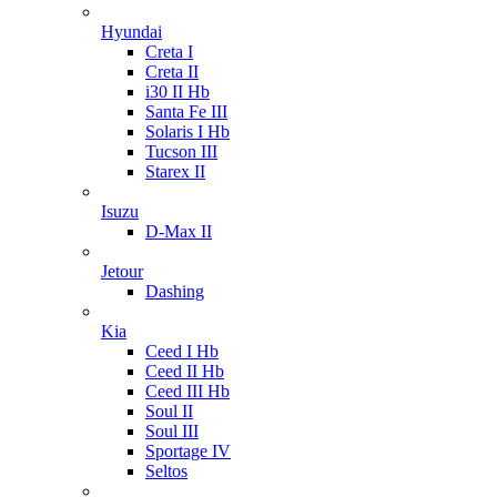
Hyundai
Creta I
Creta II
i30 II Hb
Santa Fe III
Solaris I Hb
Tucson III
Starex II
Isuzu
D-Max II
Jetour
Dashing
Kia
Ceed I Hb
Ceed II Hb
Ceed III Hb
Soul II
Soul III
Sportage IV
Seltos