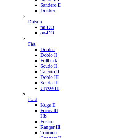
Sandero II
Dokker
Datsun
mi-DO
on-DO
Fiat
Doblo I
Doblo II
Fullback
Scudo II
Talento II
Doblo III
Scudo III
Ulysse III
Ford
Kuga II
Focus III
Hb
Fusion
Ranger III
Tourneo