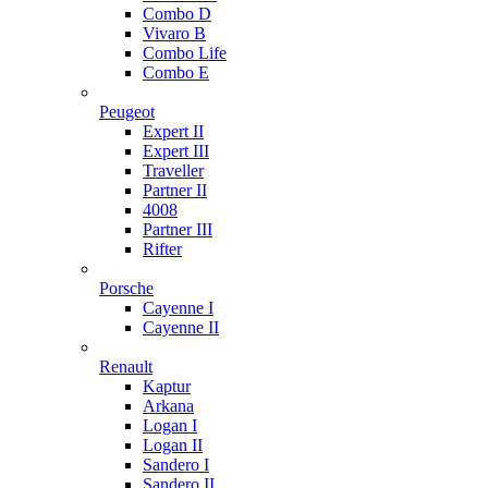
Combo D
Vivaro B
Combo Life
Combo E
Peugeot
Expert II
Expert III
Traveller
Partner II
4008
Partner III
Rifter
Porsche
Cayenne I
Cayenne II
Renault
Kaptur
Arkana
Logan I
Logan II
Sandero I
Sandero II