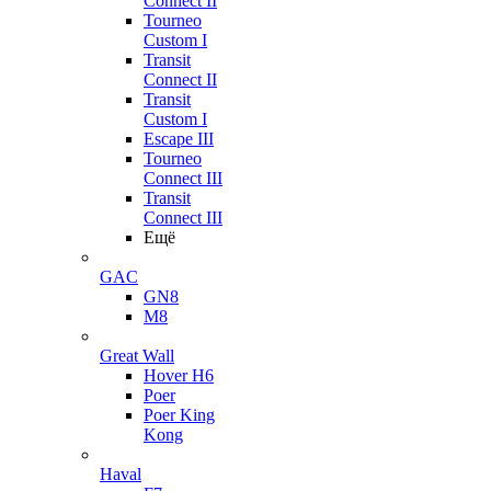
Connect II
Tourneo
Custom I
Transit
Connect II
Transit
Custom I
Escape III
Tourneo
Connect III
Transit
Connect III
Ещё
GAC
GN8
M8
Great Wall
Hover H6
Poer
Poer King
Kong
Haval