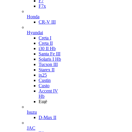
F7
F7x
Honda
CR-V III
Hyundai
Creta I
Creta II
i30 II Hb
Santa Fe III
Solaris I Hb
Tucson III
Starex II
ix25
Custin
Custo
Accent IV
Hb
Ещё
Isuzu
D-Max II
JAC