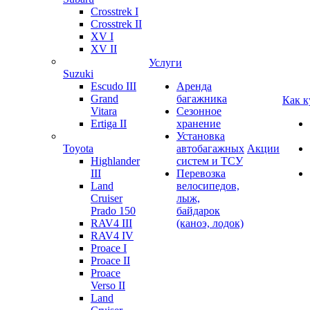
Crosstrek I
Crosstrek II
XV I
XV II
Услуги
Suzuki
Escudo III
Аренда
Grand
багажника
Как к
Vitara
Сезонное
Ertiga II
хранение
Установка
Toyota
автобагажных
Акции
Highlander
систем и ТСУ
III
Перевозка
Land
велосипедов,
Cruiser
лыж,
Prado 150
байдарок
RAV4 III
(каноэ, лодок)
RAV4 IV
Proace I
Proace II
Proace
Verso II
Land