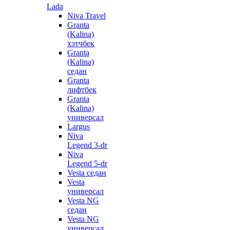
Lada
Niva Travel
Granta
(Kalina)
хэтчбек
Granta
(Kalina)
седан
Granta
лифтбек
Granta
(Kalina)
универсал
Largus
Niva
Legend 3-dr
Niva
Legend 5-dr
Vesta седан
Vesta
универсал
Vesta NG
седан
Vesta NG
универсал