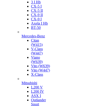
3 I Hb
CX-5 I
CX-5 II
CX-9 II
CX-9 I
Axela I Hb
BT-50
Mercedes-Benz
Citan
(W415)
V-Class
(W447)
Viano
(W639)
Vito (W639)
Vito (W447)
X-Class
Mitsubishi
L200 V
L200 IV
ASX I
Outlander
Sport