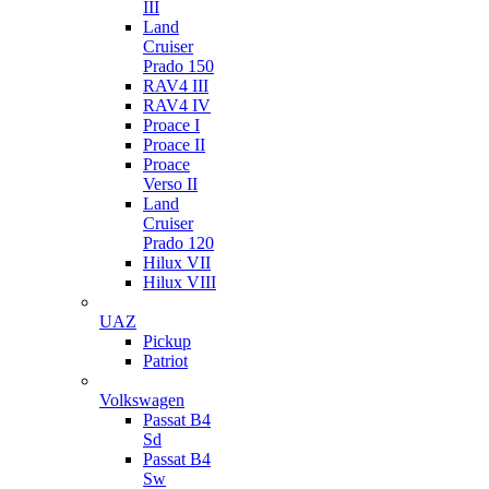
III
Land
Cruiser
Prado 150
RAV4 III
RAV4 IV
Proace I
Proace II
Proace
Verso II
Land
Cruiser
Prado 120
Hilux VII
Hilux VIII
UAZ
Pickup
Patriot
Volkswagen
Passat B4
Sd
Passat B4
Sw