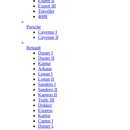
Expert II
Expert III
Traveller
4008
Porsche
Cayenne I
Cayenne II
Renault
Duster I
Duster II
Kaptur
Arkana
Logan I
Logan II
Sandero I
Sandero II
Kangoo II
Trafic III
Dokker
Express
Kadjar
Captur I
Duster I,