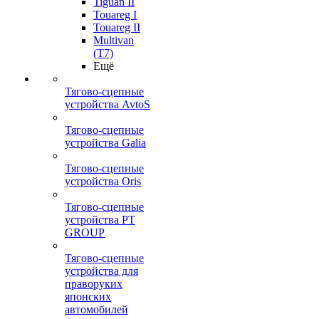
Tiguan II
Touareg I
Touareg II
Multivan
(T7)
Ещё
Тягово-сцепные
устройства AvtoS
Тягово-сцепные
устройства Galia
Тягово-сцепные
устройства Oris
Тягово-сцепные
устройства PT
GROUP
Тягово-сцепные
устройства для
праворуких
японских
автомобилей