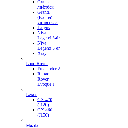
Granta
лифтбек
Granta
(Kalina)
универсал
Largus
Niva
Legend 3-dr
Niva
Legend 5-dr
Xray
Land Rover
Freelander 2
Range
Rover
Evoque I
Lexus
GX 470
(J120)
GX 460
(J150)
Mazda