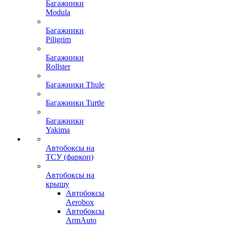
Багажники
Modula
Багажники
Piligrim
Багажники
Rollster
Багажники Thule
Багажники Turtle
Багажники
Yakima
Автобоксы на
ТСУ (фаркоп)
Автобоксы на
крышу
Автобоксы
Aerobox
Автобоксы
ArmAuto