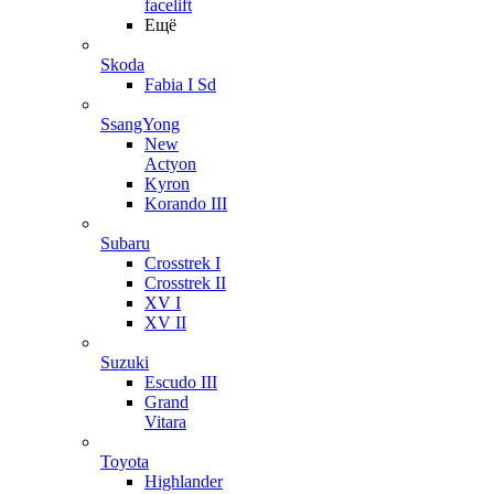
facelift
Ещё
Skoda
Fabia I Sd
SsangYong
New
Actyon
Kyron
Korando III
Subaru
Crosstrek I
Crosstrek II
XV I
XV II
Suzuki
Escudo III
Grand
Vitara
Toyota
Highlander