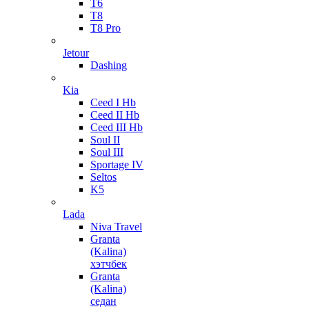
T6
T8
T8 Pro
Jetour
Dashing
Kia
Ceed I Hb
Ceed II Hb
Ceed III Hb
Soul II
Soul III
Sportage IV
Seltos
K5
Lada
Niva Travel
Granta
(Kalina)
хэтчбек
Granta
(Kalina)
седан