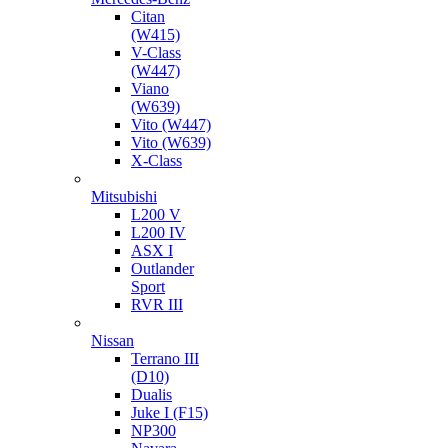
Citan
(W415)
V-Class
(W447)
Viano
(W639)
Vito (W447)
Vito (W639)
X-Class
Mitsubishi
L200 V
L200 IV
ASX I
Outlander
Sport
RVR III
Nissan
Terrano III
(D10)
Dualis
Juke I (F15)
NP300