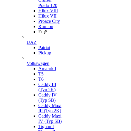
Cruiser
Prado 120
Hilux VIII
Hilux VII
Proace City
Rumion
Ещё
UAZ
Patriot
Pickup
Volkswagen
Amarok I
T5
T6
Caddy III
(Typ 2K)
Caddy IV
(Typ SB)
Caddy Maxi
III (Typ 2K)
Caddy Maxi
IV (Typ SB)
Tiguan I