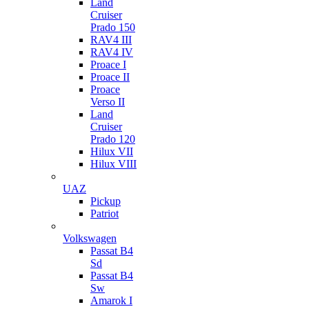
Land
Cruiser
Prado 150
RAV4 III
RAV4 IV
Proace I
Proace II
Proace
Verso II
Land
Cruiser
Prado 120
Hilux VII
Hilux VIII
UAZ
Pickup
Patriot
Volkswagen
Passat B4
Sd
Passat B4
Sw
Amarok I