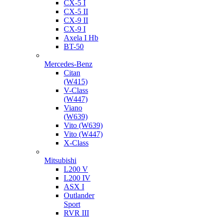
CX-5 I
CX-5 II
CX-9 II
CX-9 I
Axela I Hb
BT-50
Mercedes-Benz
Citan
(W415)
V-Class
(W447)
Viano
(W639)
Vito (W639)
Vito (W447)
X-Class
Mitsubishi
L200 V
L200 IV
ASX I
Outlander
Sport
RVR III