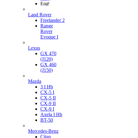
Ещё
Land Rover
Freelander 2
Range
Rover
Evoque I
Lexus
GX 470
(J120)
GX 460
(J150)
Mazda
3 I Hb
CX-5 I
CX-5 II
CX-9 II
CX-9 I
Axela I Hb
BT-50
Mercedes-Benz
Citan