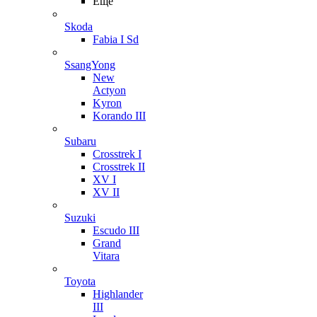
Ещё
Skoda
Fabia I Sd
SsangYong
New
Actyon
Kyron
Korando III
Subaru
Crosstrek I
Crosstrek II
XV I
XV II
Suzuki
Escudo III
Grand
Vitara
Toyota
Highlander
III