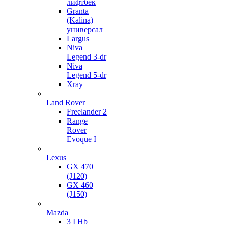
лифтбек
Granta
(Kalina)
универсал
Largus
Niva
Legend 3-dr
Niva
Legend 5-dr
Xray
Land Rover
Freelander 2
Range
Rover
Evoque I
Lexus
GX 470
(J120)
GX 460
(J150)
Mazda
3 I Hb