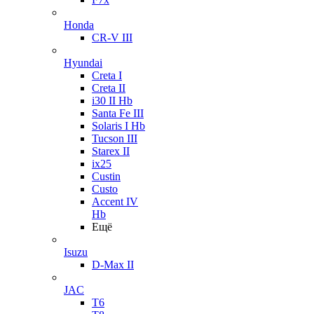
Honda
CR-V III
Hyundai
Creta I
Creta II
i30 II Hb
Santa Fe III
Solaris I Hb
Tucson III
Starex II
ix25
Custin
Custo
Accent IV
Hb
Ещё
Isuzu
D-Max II
JAC
T6