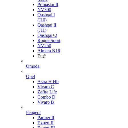
Primastar II
NV300
Qashqai I
(J10)
Qashqai II
(J11)
Qashqai+2
Rogue Sport
NV250
Almera N16
Ещё
Omoda
Opel
Astra H Hb
Vivaro C
Zafira Life
Combo D
Vivaro B
Peugeot
Partner II
Expert II
Expert III