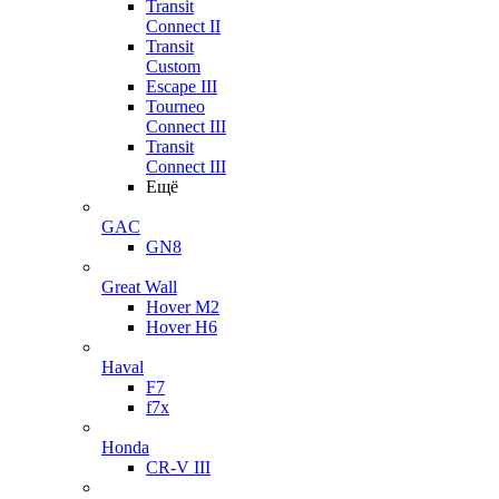
Transit
Connect II
Transit
Custom
Escape III
Tourneo
Connect III
Transit
Connect III
Ещё
GAC
GN8
Great Wall
Hover M2
Hover H6
Haval
F7
f7x
Honda
CR-V III