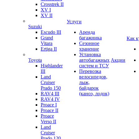
Crosstrek II
XV I
XV II
Услуги
Suzuki
Escudo III
Аренда
Grand
багажника
Как к
Vitara
Сезонное
Ertiga II
хранение
Установка
Toyota
автобагажных
Акции
Highlander
систем и ТСУ
III
Перевозка
Land
велосипедов,
Cruiser
лыж,
Prado 150
байдарок
RAV4 III
(каноэ, лодок)
RAV4 IV
Proace I
Proace II
Proace
Verso II
Land
Cruiser
Prado 120