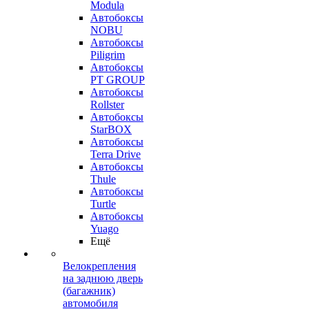
Modula
Автобоксы
NOBU
Автобоксы
Piligrim
Автобоксы
PT GROUP
Автобоксы
Rollster
Автобоксы
StarBOX
Автобоксы
Terra Drive
Автобоксы
Thule
Автобоксы
Turtle
Автобоксы
Yuago
Ещё
Велокрепления
на заднюю дверь
(багажник)
автомобиля