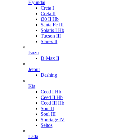
Hyundai
Creta I
Creta II
i30 II Hb
Santa Fe III
Solaris I Hb
Tucson III
Starex II
Isuzu
D-Max II
Jetour
Dashing
Kia
Ceed I Hb
Ceed II Hb
Ceed III Hb
Soul II
Soul III
Sportage IV
Seltos
Lada