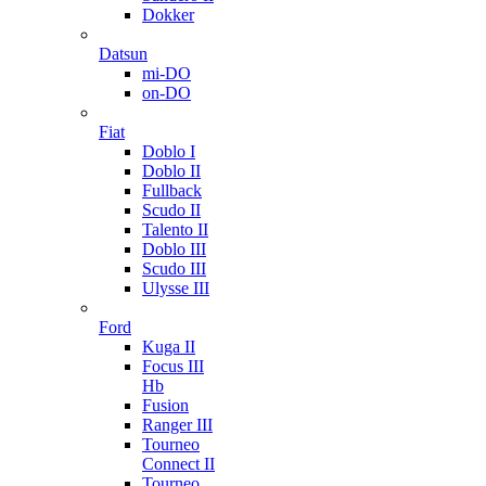
Dokker
Datsun
mi-DO
on-DO
Fiat
Doblo I
Doblo II
Fullback
Scudo II
Talento II
Doblo III
Scudo III
Ulysse III
Ford
Kuga II
Focus III
Hb
Fusion
Ranger III
Tourneo
Connect II
Tourneo