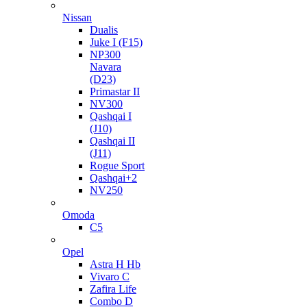
Nissan
Dualis
Juke I (F15)
NP300
Navara
(D23)
Primastar II
NV300
Qashqai I
(J10)
Qashqai II
(J11)
Rogue Sport
Qashqai+2
NV250
Omoda
C5
Opel
Astra H Hb
Vivaro C
Zafira Life
Combo D