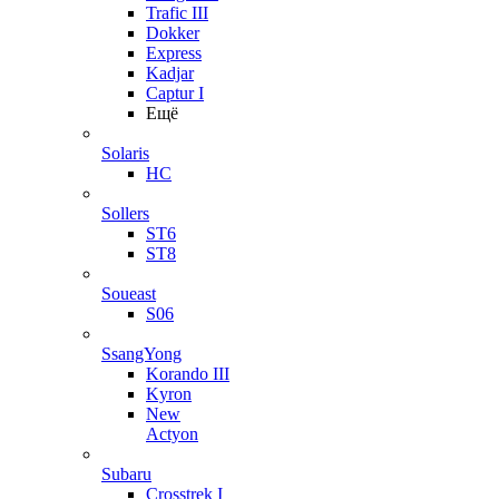
Trafic III
Dokker
Express
Kadjar
Captur I
Ещё
Solaris
HC
Sollers
ST6
ST8
Soueast
S06
SsangYong
Korando III
Kyron
New
Actyon
Subaru
Crosstrek I