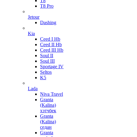
T8
T8 Pro
Jetour
Dashing
Kia
Ceed I Hb
Ceed II Hb
Ceed III Hb
Soul II
Soul III
Sportage IV
Seltos
K5
Lada
Niva Travel
Granta
(Kalina)
хэтчбек
Granta
(Kalina)
седан
Granta