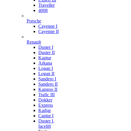
Traveller
4008
Porsche
Cayenne I
Cayenne II
Renault
Duster I
Duster II
Kaptur
Arkana
Logan I
Logan II
Sandero I
Sandero II
Kangoo II
Trafic III
Dokker
Express
Kadjar
Captur I
Duster I,
facelift