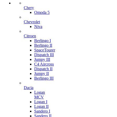
Chery
Omoda 5
Chevrolet
Niva
Citroen
Berlingo I
Berlingo II
SpaceTourer
Dispatch III
Jumpy III
C4 Aircross
Dispatch II
Jumpy II
Berlingo III
Dacia
Logan
MCV
Logan I
Logan II
Sandero I
Sandero II