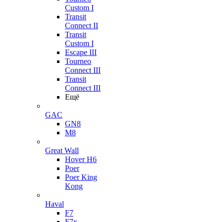
Custom I
Transit
Connect II
Transit
Custom I
Escape III
Tourneo
Connect III
Transit
Connect III
Ещё
GAC
GN8
M8
Great Wall
Hover H6
Poer
Poer King
Kong
Haval
F7
F7x