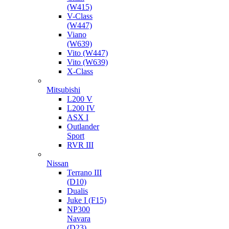
(W415)
V-Class
(W447)
Viano
(W639)
Vito (W447)
Vito (W639)
X-Class
Mitsubishi
L200 V
L200 IV
ASX I
Outlander
Sport
RVR III
Nissan
Terrano III
(D10)
Dualis
Juke I (F15)
NP300
Navara
(D23)