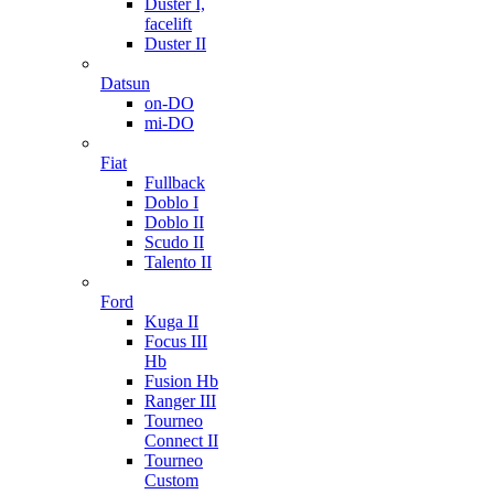
Duster I,
facelift
Duster II
Datsun
on-DO
mi-DO
Fiat
Fullback
Doblo I
Doblo II
Scudo II
Talento II
Ford
Kuga II
Focus III
Hb
Fusion Hb
Ranger III
Tourneo
Connect II
Tourneo
Custom