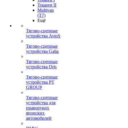
Touareg II
Multivan
(T7)
Ещё
Тягово-сцепные
устройства AvtoS
Тягово-сцепные
устройства Galia
Тягово-сцепные
устройства Oris
Тягово-сцепные
устройства PT
GROUP
Тягово-сцепные
устройства для
праворуких
японских
автомобилей