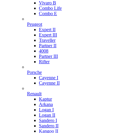
Vivaro B
Combo Life
Combo E
Peugeot
Expert II
Expert III
Traveller
Partner II
4008
Partner III
Rifter
Porsche
Cayenne I
Cayenne II
Renault
Kaptur
Arkana
Logan I
Logan II
Sandero I
Sandero II
Kangoo II