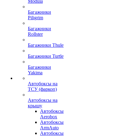
Modula
Багажники
Piligrim
Багажники
Rollster
Багажники Thule
Багажники Turtle
Багажники
Yakima
Автобоксы на
ТСУ (фаркоп)
Автобоксы на
крышу
Автобоксы
Aerobox
Автобоксы
ArmAuto
Автобоксы