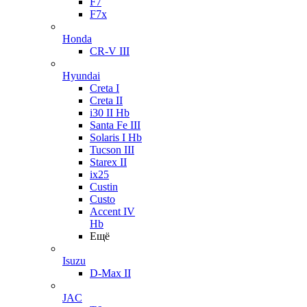
F7
F7x
Honda
CR-V III
Hyundai
Creta I
Creta II
i30 II Hb
Santa Fe III
Solaris I Hb
Tucson III
Starex II
ix25
Custin
Custo
Accent IV
Hb
Ещё
Isuzu
D-Max II
JAC