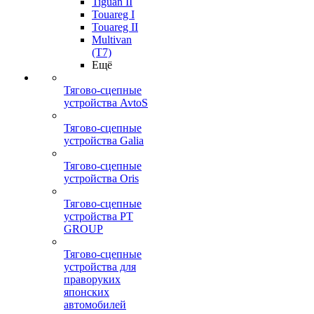
Tiguan II
Touareg I
Touareg II
Multivan
(T7)
Ещё
Тягово-сцепные
устройства AvtoS
Тягово-сцепные
устройства Galia
Тягово-сцепные
устройства Oris
Тягово-сцепные
устройства PT
GROUP
Тягово-сцепные
устройства для
праворуких
японских
автомобилей