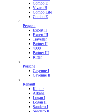
Combo D
Vivaro B
Combo Life
Combo E
Peugeot
Expert II
Expert III
Traveller
Partner II
4008
Partner III
Rifter
Porsche
Cayenne I
Cayenne II
Renault
Kaptur
Arkana
Logan I
Logan II
Sandero I
Sandero II