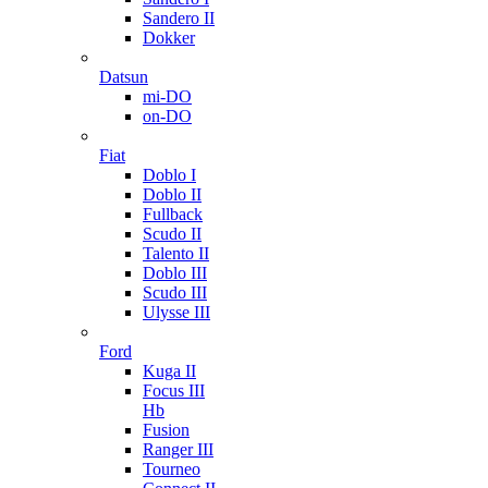
Sandero II
Dokker
Datsun
mi-DO
on-DO
Fiat
Doblo I
Doblo II
Fullback
Scudo II
Talento II
Doblo III
Scudo III
Ulysse III
Ford
Kuga II
Focus III
Hb
Fusion
Ranger III
Tourneo