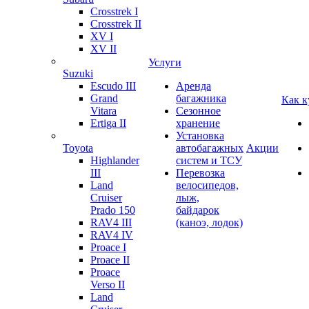
Crosstrek I
Crosstrek II
XV I
XV II
Услуги
Suzuki
Escudo III
Аренда
Grand
багажника
Как к
Vitara
Сезонное
Ertiga II
хранение
Установка
Toyota
автобагажных
Акции
Highlander
систем и ТСУ
III
Перевозка
Land
велосипедов,
Cruiser
лыж,
Prado 150
байдарок
RAV4 III
(каноэ, лодок)
RAV4 IV
Proace I
Proace II
Proace
Verso II
Land