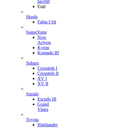
facelift
Ещё
Skoda
Fabia I Sd
SsangYong
New
Actyon
Kyron
Korando III
Subaru
Crosstrek I
Crosstrek II
XV I
XV II
Suzuki
Escudo III
Grand
Vitara
Toyota
Highlander