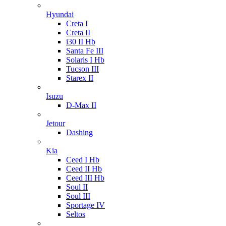
Hyundai
Creta I
Creta II
i30 II Hb
Santa Fe III
Solaris I Hb
Tucson III
Starex II
Isuzu
D-Max II
Jetour
Dashing
Kia
Ceed I Hb
Ceed II Hb
Ceed III Hb
Soul II
Soul III
Sportage IV
Seltos