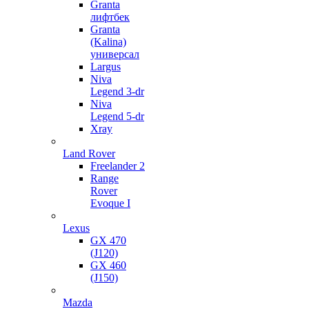
Granta
лифтбек
Granta
(Kalina)
универсал
Largus
Niva
Legend 3-dr
Niva
Legend 5-dr
Xray
Land Rover
Freelander 2
Range
Rover
Evoque I
Lexus
GX 470
(J120)
GX 460
(J150)
Mazda