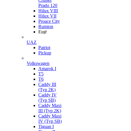
Cruiser
Prado 120
Hilux VIII
Hilux VII
Proace City
Rumion
Ещё
UAZ
Patriot
Pickup
Volkswagen
Amarok I
T5
T6
Caddy III
(Typ 2K)
Caddy IV
(Typ SB)
Caddy Maxi
III (Typ 2K)
Caddy Maxi
IV (Typ SB)
Tiguan I