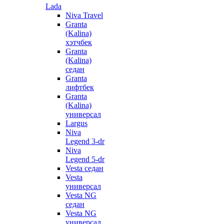
Lada
Niva Travel
Granta
(Kalina)
хэтчбек
Granta
(Kalina)
седан
Granta
лифтбек
Granta
(Kalina)
универсал
Largus
Niva
Legend 3-dr
Niva
Legend 5-dr
Vesta седан
Vesta
универсал
Vesta NG
седан
Vesta NG
универсал