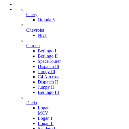
Chery
Omoda 5
Chevrolet
Niva
Citroen
Berlingo I
Berlingo II
SpaceTourer
Dispatch III
Jumpy III
C4 Aircross
Dispatch II
Jumpy II
Berlingo III
Dacia
Logan
MCV
Logan I
Logan II
Sandero I