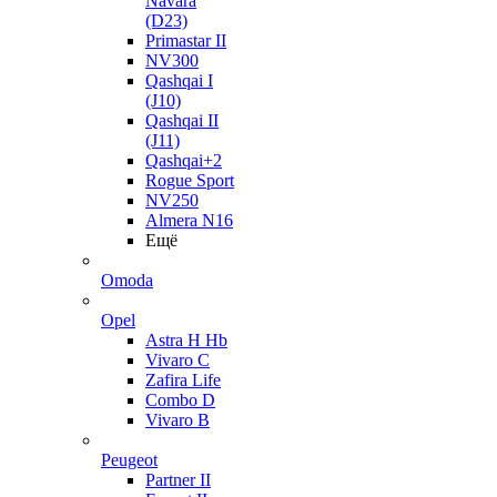
Navara
(D23)
Primastar II
NV300
Qashqai I
(J10)
Qashqai II
(J11)
Qashqai+2
Rogue Sport
NV250
Almera N16
Ещё
Omoda
Opel
Astra H Hb
Vivaro C
Zafira Life
Combo D
Vivaro B
Peugeot
Partner II