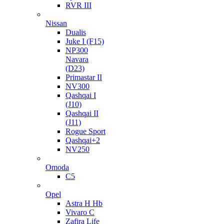
RVR III
Nissan
Dualis
Juke I (F15)
NP300
Navara
(D23)
Primastar II
NV300
Qashqai I
(J10)
Qashqai II
(J11)
Rogue Sport
Qashqai+2
NV250
Omoda
C5
Opel
Astra H Hb
Vivaro C
Zafira Life