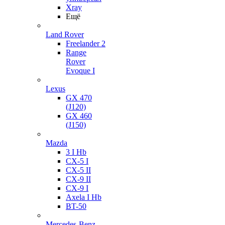
Xray
Ещё
Land Rover
Freelander 2
Range
Rover
Evoque I
Lexus
GX 470
(J120)
GX 460
(J150)
Mazda
3 I Hb
CX-5 I
CX-5 II
CX-9 II
CX-9 I
Axela I Hb
BT-50
Mercedes-Benz