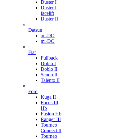
Duster I
Duster I,
facelift
Duster II
Datsun
on-DO
mi-DO
Fiat
Fullback
Doblo I
Doblo II
Scudo II
Talento II
Ford
Kuga II
Focus III
Hb
Fusion Hb
Ranger III
Tourneo
Connect II
Tourneo