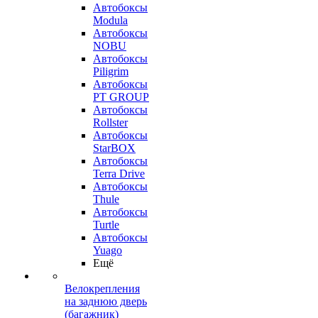
Автобоксы
Modula
Автобоксы
NOBU
Автобоксы
Piligrim
Автобоксы
PT GROUP
Автобоксы
Rollster
Автобоксы
StarBOX
Автобоксы
Terra Drive
Автобоксы
Thule
Автобоксы
Turtle
Автобоксы
Yuago
Ещё
Велокрепления
на заднюю дверь
(багажник)