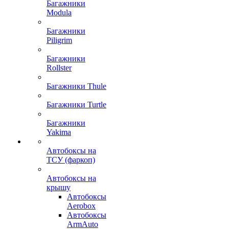
Багажники
Modula
Багажники
Piligrim
Багажники
Rollster
Багажники Thule
Багажники Turtle
Багажники
Yakima
Автобоксы на
ТСУ (фаркоп)
Автобоксы на
крышу
Автобоксы
Aerobox
Автобоксы
ArmAuto