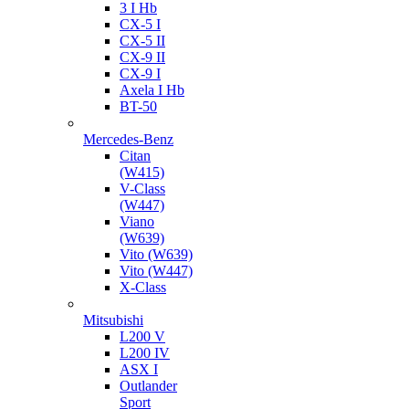
3 I Hb
CX-5 I
CX-5 II
CX-9 II
CX-9 I
Axela I Hb
BT-50
Mercedes-Benz
Citan
(W415)
V-Class
(W447)
Viano
(W639)
Vito (W639)
Vito (W447)
X-Class
Mitsubishi
L200 V
L200 IV
ASX I
Outlander
Sport