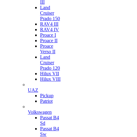
III
Land
Cruiser
Prado 150
RAV4 III
RAV4 IV
Proace I
Proace II
Proace
Verso II
Land
Cruiser
Prado 120
Hilux VII
Hilux VIII
UAZ
Pickup
Patriot
Volkswagen
Passat B4
Sd
Passat B4
Sw