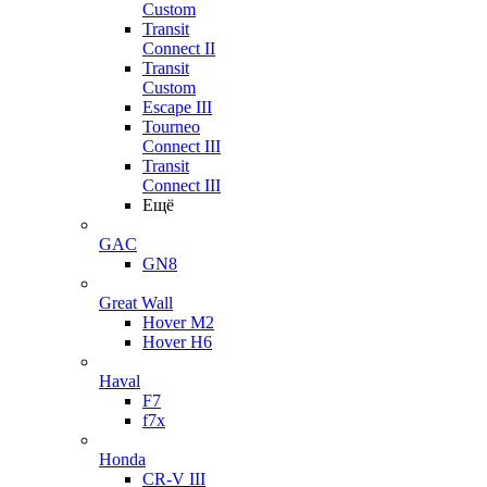
Custom
Transit
Connect II
Transit
Custom
Escape III
Tourneo
Connect III
Transit
Connect III
Ещё
GAC
GN8
Great Wall
Hover M2
Hover H6
Haval
F7
f7x
Honda
CR-V III