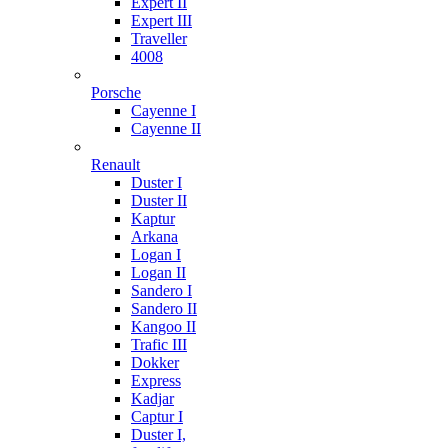
Expert II
Expert III
Traveller
4008
Porsche
Cayenne I
Cayenne II
Renault
Duster I
Duster II
Kaptur
Arkana
Logan I
Logan II
Sandero I
Sandero II
Kangoo II
Trafic III
Dokker
Express
Kadjar
Captur I
Duster I,