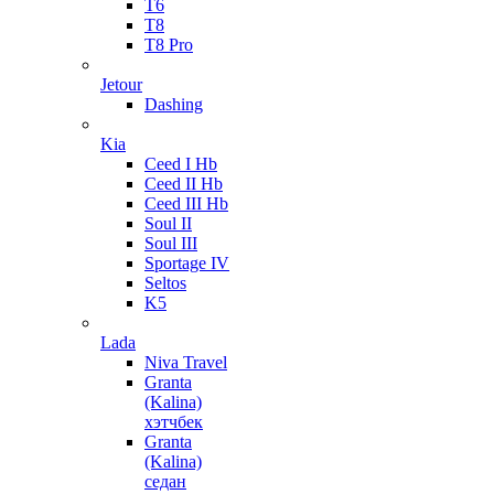
T6
T8
T8 Pro
Jetour
Dashing
Kia
Ceed I Hb
Ceed II Hb
Ceed III Hb
Soul II
Soul III
Sportage IV
Seltos
K5
Lada
Niva Travel
Granta
(Kalina)
хэтчбек
Granta
(Kalina)
седан