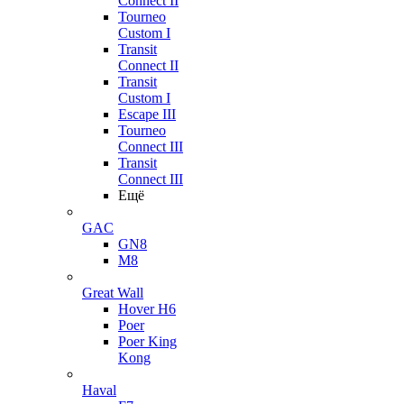
Connect II
Tourneo
Custom I
Transit
Connect II
Transit
Custom I
Escape III
Tourneo
Connect III
Transit
Connect III
Ещё
GAC
GN8
M8
Great Wall
Hover H6
Poer
Poer King
Kong
Haval