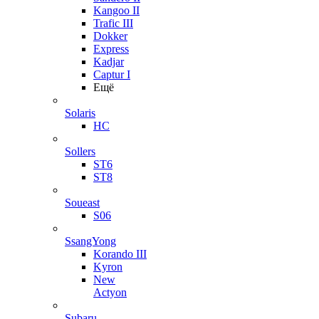
Kangoo II
Trafic III
Dokker
Express
Kadjar
Captur I
Ещё
Solaris
HC
Sollers
ST6
ST8
Soueast
S06
SsangYong
Korando III
Kyron
New
Actyon
Subaru