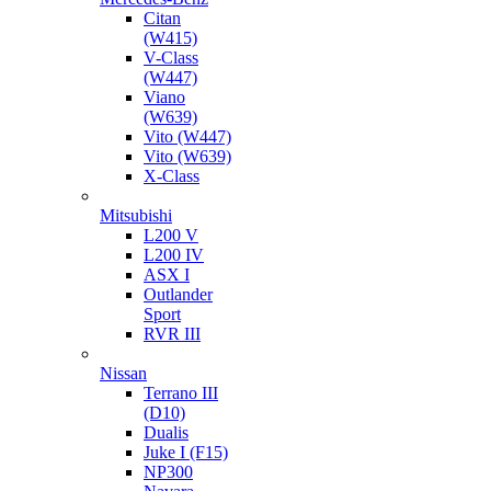
Citan
(W415)
V-Class
(W447)
Viano
(W639)
Vito (W447)
Vito (W639)
X-Class
Mitsubishi
L200 V
L200 IV
ASX I
Outlander
Sport
RVR III
Nissan
Terrano III
(D10)
Dualis
Juke I (F15)
NP300