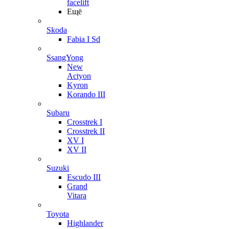
facelift
Ещё
Skoda
Fabia I Sd
SsangYong
New
Actyon
Kyron
Korando III
Subaru
Crosstrek I
Crosstrek II
XV I
XV II
Suzuki
Escudo III
Grand
Vitara
Toyota
Highlander