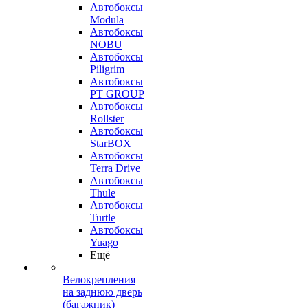
Автобоксы
Modula
Автобоксы
NOBU
Автобоксы
Piligrim
Автобоксы
PT GROUP
Автобоксы
Rollster
Автобоксы
StarBOX
Автобоксы
Terra Drive
Автобоксы
Thule
Автобоксы
Turtle
Автобоксы
Yuago
Ещё
Велокрепления
на заднюю дверь
(багажник)