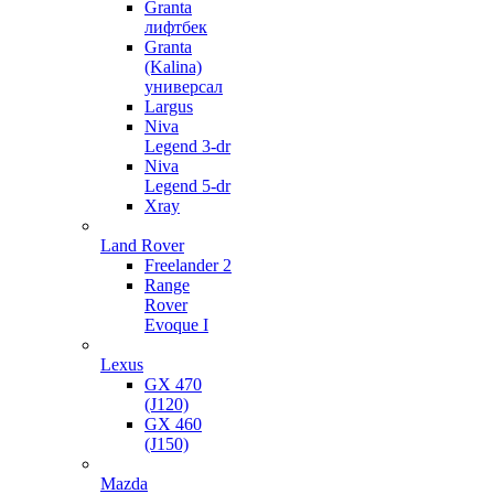
Granta
лифтбек
Granta
(Kalina)
универсал
Largus
Niva
Legend 3-dr
Niva
Legend 5-dr
Xray
Land Rover
Freelander 2
Range
Rover
Evoque I
Lexus
GX 470
(J120)
GX 460
(J150)
Mazda