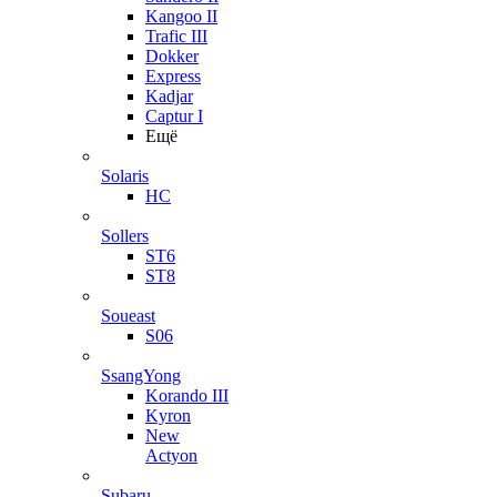
Kangoo II
Trafic III
Dokker
Express
Kadjar
Captur I
Ещё
Solaris
HC
Sollers
ST6
ST8
Soueast
S06
SsangYong
Korando III
Kyron
New
Actyon
Subaru