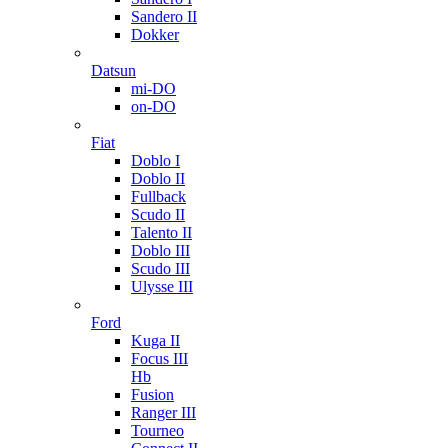
Sandero II
Dokker
Datsun
mi-DO
on-DO
Fiat
Doblo I
Doblo II
Fullback
Scudo II
Talento II
Doblo III
Scudo III
Ulysse III
Ford
Kuga II
Focus III
Hb
Fusion
Ranger III
Tourneo