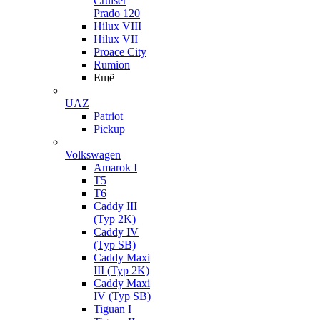
Cruiser
Prado 120
Hilux VIII
Hilux VII
Proace City
Rumion
Ещё
UAZ
Patriot
Pickup
Volkswagen
Amarok I
T5
T6
Caddy III
(Typ 2K)
Caddy IV
(Typ SB)
Caddy Maxi
III (Typ 2K)
Caddy Maxi
IV (Typ SB)
Tiguan I