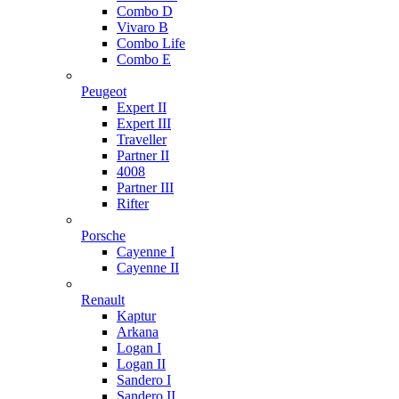
Combo D
Vivaro B
Combo Life
Combo E
Peugeot
Expert II
Expert III
Traveller
Partner II
4008
Partner III
Rifter
Porsche
Cayenne I
Cayenne II
Renault
Kaptur
Arkana
Logan I
Logan II
Sandero I
Sandero II