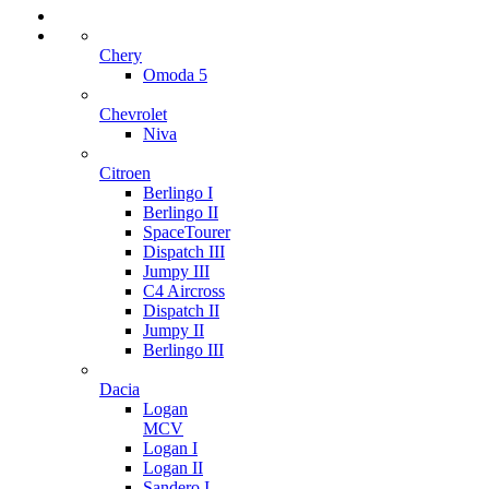
Chery
Omoda 5
Chevrolet
Niva
Citroen
Berlingo I
Berlingo II
SpaceTourer
Dispatch III
Jumpy III
C4 Aircross
Dispatch II
Jumpy II
Berlingo III
Dacia
Logan
MCV
Logan I
Logan II
Sandero I