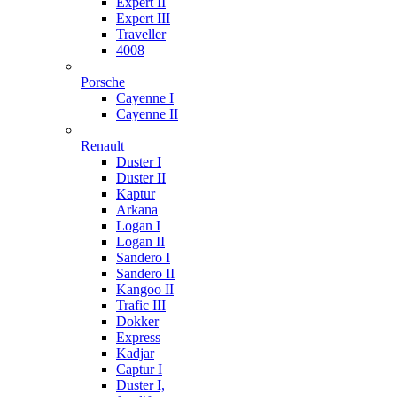
Expert II
Expert III
Traveller
4008
Porsche
Cayenne I
Cayenne II
Renault
Duster I
Duster II
Kaptur
Arkana
Logan I
Logan II
Sandero I
Sandero II
Kangoo II
Trafic III
Dokker
Express
Kadjar
Captur I
Duster I,