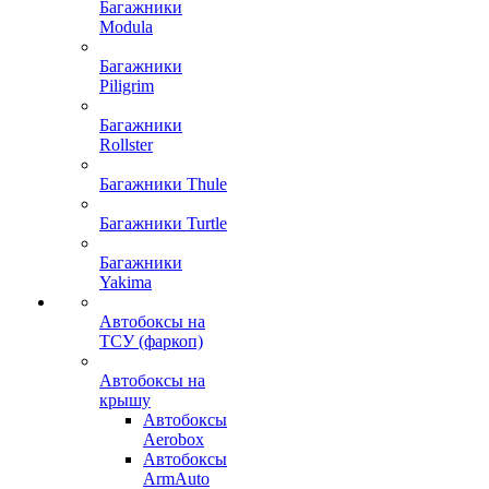
Багажники
Modula
Багажники
Piligrim
Багажники
Rollster
Багажники Thule
Багажники Turtle
Багажники
Yakima
Автобоксы на
ТСУ (фаркоп)
Автобоксы на
крышу
Автобоксы
Aerobox
Автобоксы
ArmAuto