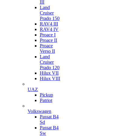
III
Land
Cruiser
Prado 150
RAV4 III
RAV4 IV
Proace I
Proace II
Proace
Verso II
Land
Cruiser
Prado 120
Hilux VII
Hilux VIII
UAZ
Pickup
Patriot
Volkswagen
Passat B4
Sd
Passat B4
Sw