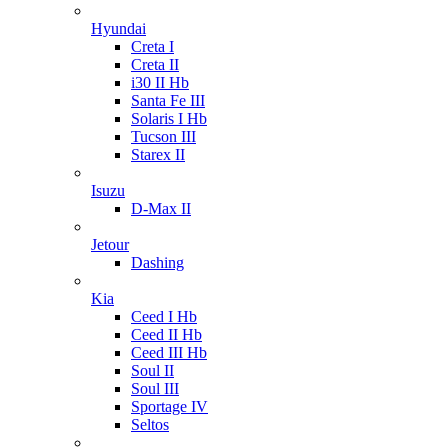
Hyundai
Creta I
Creta II
i30 II Hb
Santa Fe III
Solaris I Hb
Tucson III
Starex II
Isuzu
D-Max II
Jetour
Dashing
Kia
Ceed I Hb
Ceed II Hb
Ceed III Hb
Soul II
Soul III
Sportage IV
Seltos