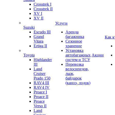
Crosstrek I
Crosstrek II
XV I
XV II
Услуги
Suzuki
Escudo III
Аренда
Grand
багажника
Как к
Vitara
Сезонное
Ertiga II
хранение
Установка
Toyota
автобагажных
Акции
Highlander
систем и ТСУ
III
Перевозка
Land
велосипедов,
Cruiser
лыж,
Prado 150
байдарок
RAV4 III
(каноэ, лодок)
RAV4 IV
Proace I
Proace II
Proace
Verso II
Land