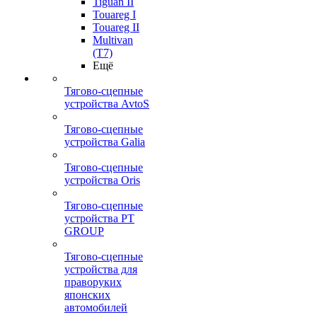
Tiguan II
Touareg I
Touareg II
Multivan
(T7)
Ещё
Тягово-сцепные
устройства AvtoS
Тягово-сцепные
устройства Galia
Тягово-сцепные
устройства Oris
Тягово-сцепные
устройства PT
GROUP
Тягово-сцепные
устройства для
праворуких
японских
автомобилей