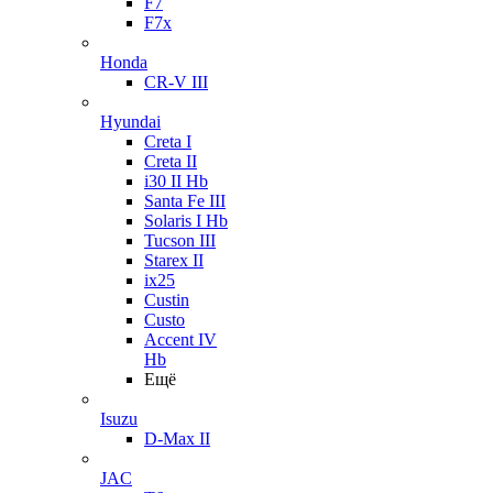
F7
F7x
Honda
CR-V III
Hyundai
Creta I
Creta II
i30 II Hb
Santa Fe III
Solaris I Hb
Tucson III
Starex II
ix25
Custin
Custo
Accent IV
Hb
Ещё
Isuzu
D-Max II
JAC