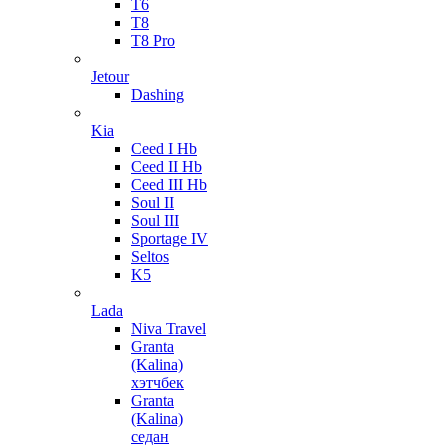
T6
T8
T8 Pro
Jetour
Dashing
Kia
Ceed I Hb
Ceed II Hb
Ceed III Hb
Soul II
Soul III
Sportage IV
Seltos
K5
Lada
Niva Travel
Granta
(Kalina)
хэтчбек
Granta
(Kalina)
седан