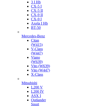
3 I Hb
CX-5 I
CX-5 II
CX-9 II
CX-9 I
Axela I Hb
BT-50
Mercedes-Benz
Citan
(W415)
V-Class
(W447)
Viano
(W639)
Vito (W639)
Vito (W447)
X-Class
Mitsubishi
L200 V
L200 IV
ASX I
Outlander
Sport