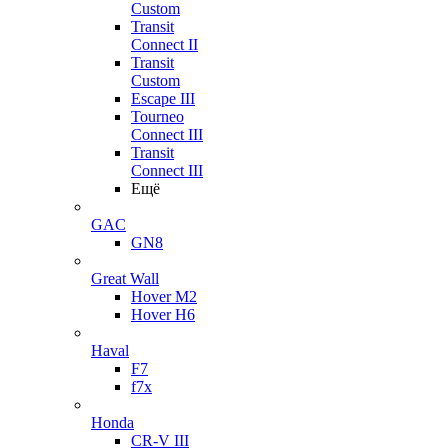
Custom
Transit
Connect II
Transit
Custom
Escape III
Tourneo
Connect III
Transit
Connect III
Ещё
GAC
GN8
Great Wall
Hover M2
Hover H6
Haval
F7
f7x
Honda
CR-V III