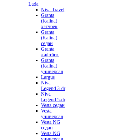
Lada
Niva Travel
Granta
(Kalina)
хэтчбек
Granta
(Kalina)
седан
Granta
лифтбек
Granta
(Kalina)
универсал
Largus
Niva
Legend 3-dr
Niva
Legend 5-dr
Vesta седан
Vesta
универсал
Vesta NG
седан
Vesta NG
универсал