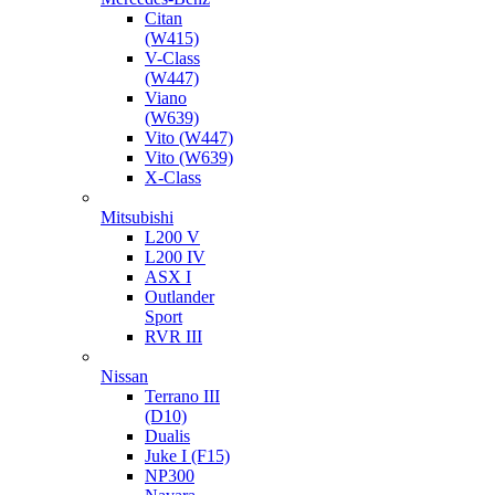
Citan
(W415)
V-Class
(W447)
Viano
(W639)
Vito (W447)
Vito (W639)
X-Class
Mitsubishi
L200 V
L200 IV
ASX I
Outlander
Sport
RVR III
Nissan
Terrano III
(D10)
Dualis
Juke I (F15)
NP300