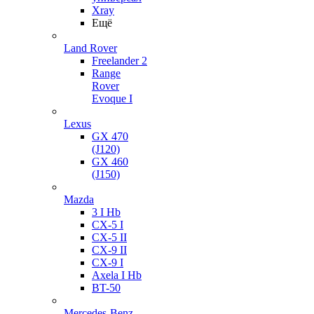
Xray
Ещё
Land Rover
Freelander 2
Range
Rover
Evoque I
Lexus
GX 470
(J120)
GX 460
(J150)
Mazda
3 I Hb
CX-5 I
CX-5 II
CX-9 II
CX-9 I
Axela I Hb
BT-50
Mercedes-Benz