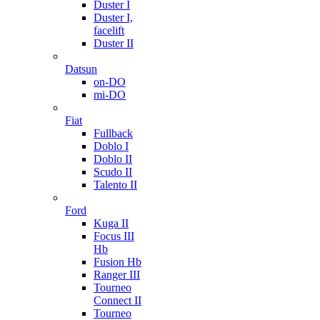
Duster I
Duster I,
facelift
Duster II
Datsun
on-DO
mi-DO
Fiat
Fullback
Doblo I
Doblo II
Scudo II
Talento II
Ford
Kuga II
Focus III
Hb
Fusion Hb
Ranger III
Tourneo
Connect II
Tourneo