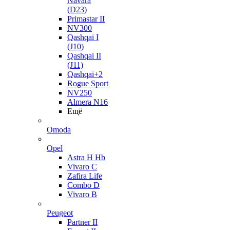
Navara
(D23)
Primastar II
NV300
Qashqai I
(J10)
Qashqai II
(J11)
Qashqai+2
Rogue Sport
NV250
Almera N16
Ещё
Omoda
Opel
Astra H Hb
Vivaro C
Zafira Life
Combo D
Vivaro B
Peugeot
Partner II