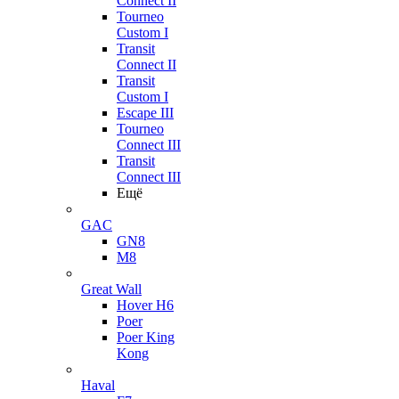
Connect II
Tourneo
Custom I
Transit
Connect II
Transit
Custom I
Escape III
Tourneo
Connect III
Transit
Connect III
Ещё
GAC
GN8
M8
Great Wall
Hover H6
Poer
Poer King
Kong
Haval