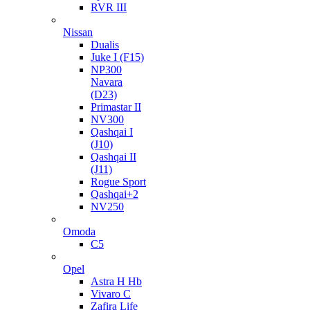
RVR III
Nissan
Dualis
Juke I (F15)
NP300
Navara
(D23)
Primastar II
NV300
Qashqai I
(J10)
Qashqai II
(J11)
Rogue Sport
Qashqai+2
NV250
Omoda
C5
Opel
Astra H Hb
Vivaro C
Zafira Life