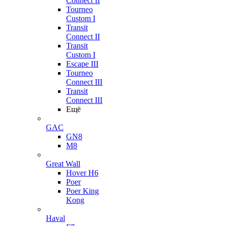
Connect II
Tourneo
Custom I
Transit
Connect II
Transit
Custom I
Escape III
Tourneo
Connect III
Transit
Connect III
Ещё
GAC
GN8
M8
Great Wall
Hover H6
Poer
Poer King
Kong
Haval