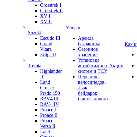
Crosstrek I
Crosstrek II
XV I
XV II
Услуги
Suzuki
Escudo III
Аренда
Grand
багажника
Как к
Vitara
Сезонное
Ertiga II
хранение
Установка
Toyota
автобагажных
Акции
Highlander
систем и ТСУ
III
Перевозка
Land
велосипедов,
Cruiser
лыж,
Prado 150
байдарок
RAV4 III
(каноэ, лодок)
RAV4 IV
Proace I
Proace II
Proace
Verso II
Land