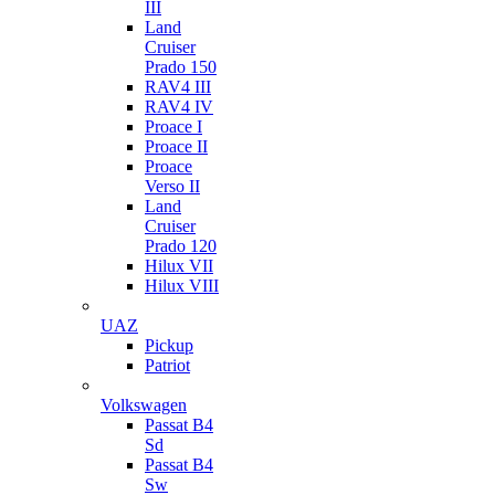
III
Land
Cruiser
Prado 150
RAV4 III
RAV4 IV
Proace I
Proace II
Proace
Verso II
Land
Cruiser
Prado 120
Hilux VII
Hilux VIII
UAZ
Pickup
Patriot
Volkswagen
Passat B4
Sd
Passat B4
Sw