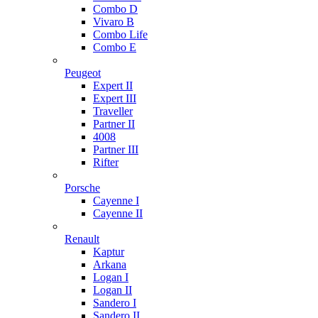
Combo D
Vivaro B
Combo Life
Combo E
Peugeot
Expert II
Expert III
Traveller
Partner II
4008
Partner III
Rifter
Porsche
Cayenne I
Cayenne II
Renault
Kaptur
Arkana
Logan I
Logan II
Sandero I
Sandero II