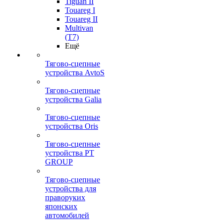
Tiguan II
Touareg I
Touareg II
Multivan
(T7)
Ещё
Тягово-сцепные
устройства AvtoS
Тягово-сцепные
устройства Galia
Тягово-сцепные
устройства Oris
Тягово-сцепные
устройства PT
GROUP
Тягово-сцепные
устройства для
праворуких
японских
автомобилей