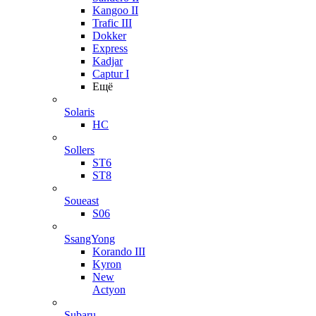
Kangoo II
Trafic III
Dokker
Express
Kadjar
Captur I
Ещё
Solaris
HC
Sollers
ST6
ST8
Soueast
S06
SsangYong
Korando III
Kyron
New
Actyon
Subaru