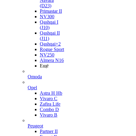
Navara
(D23)
Primastar II
NV300
Qashqai I
(J10)
Qashqai II
(J11)
Qashqai+2
Rogue Sport
NV250
Almera N16
Ещё
Omoda
Opel
Astra H Hb
Vivaro C
Zafira Life
Combo D
Vivaro B
Peugeot
Partner II