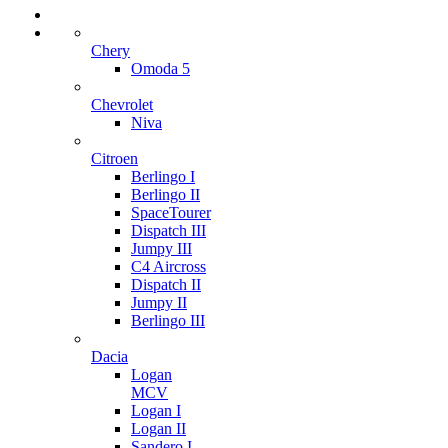
Chery
Omoda 5
Chevrolet
Niva
Citroen
Berlingo I
Berlingo II
SpaceTourer
Dispatch III
Jumpy III
C4 Aircross
Dispatch II
Jumpy II
Berlingo III
Dacia
Logan
MCV
Logan I
Logan II
Sandero I