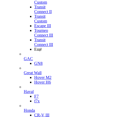
Custom
Transit
Connect II
Transit
Custom
Escape III
Tourneo
Connect III
Transit
Connect III
Ещё
GAC
GN8
Great Wall
Hover M2
Hover H6
Haval
F7
f7x
Honda
CR-V III