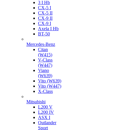
3 I Hb
CX-5 I
CX-5 II
CX-9 II
CX-9 I
Axela I Hb
BT-50
Mercedes-Benz
Citan
(W415)
V-Class
(W447)
Viano
(W639)
Vito (W639)
Vito (W447)
X-Class
Mitsubishi
L200 V
L200 IV
ASX I
Outlander
Sport