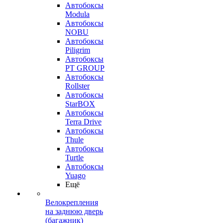
Автобоксы
Modula
Автобоксы
NOBU
Автобоксы
Piligrim
Автобоксы
PT GROUP
Автобоксы
Rollster
Автобоксы
StarBOX
Автобоксы
Terra Drive
Автобоксы
Thule
Автобоксы
Turtle
Автобоксы
Yuago
Ещё
Велокрепления
на заднюю дверь
(багажник)