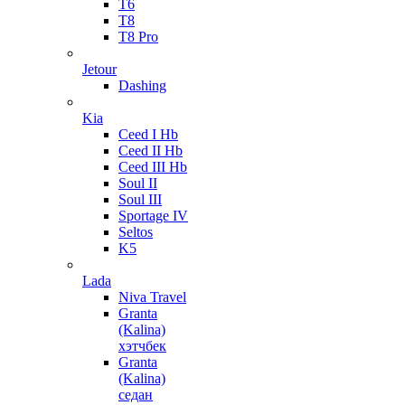
T6
T8
T8 Pro
Jetour
Dashing
Kia
Ceed I Hb
Ceed II Hb
Ceed III Hb
Soul II
Soul III
Sportage IV
Seltos
K5
Lada
Niva Travel
Granta
(Kalina)
хэтчбек
Granta
(Kalina)
седан