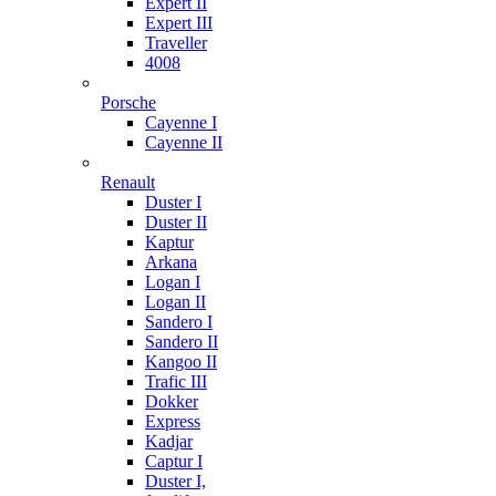
Expert II
Expert III
Traveller
4008
Porsche
Cayenne I
Cayenne II
Renault
Duster I
Duster II
Kaptur
Arkana
Logan I
Logan II
Sandero I
Sandero II
Kangoo II
Trafic III
Dokker
Express
Kadjar
Captur I
Duster I,