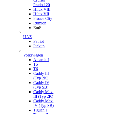
Cruiser
Prado 120
Hilux VIII
Hilux VII
Proace City
Rumion
Ещё
UAZ
Patriot
Pickup
Volkswagen
Amarok I
T5
T6
Caddy III
(Typ 2K)
Caddy IV
(Typ SB)
Caddy Maxi
III (Typ 2K)
Caddy Maxi
IV (Typ SB)
Tiguan I