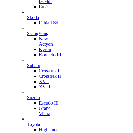
facelift
Ещё
Skoda
Fabia I Sd
SsangYong
New
Actyon
Kyron
Korando III
Subaru
Crosstrek I
Crosstrek II
XV I
XV II
Suzuki
Escudo III
Grand
Vitara
Toyota
Highlander