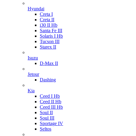
Hyundai
Creta I
Creta II
i30 II Hb
Santa Fe III
Solaris I Hb
Tucson III
Starex II
Isuzu
D-Max II
Jetour
Dashing
Kia
Ceed I Hb
Ceed II Hb
Ceed III Hb
Soul II
Soul III
Sportage IV
Seltos