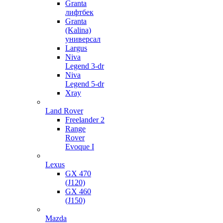
Granta
лифтбек
Granta
(Kalina)
универсал
Largus
Niva
Legend 3-dr
Niva
Legend 5-dr
Xray
Land Rover
Freelander 2
Range
Rover
Evoque I
Lexus
GX 470
(J120)
GX 460
(J150)
Mazda