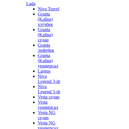
Lada
Niva Travel
Granta
(Kalina)
хэтчбек
Granta
(Kalina)
седан
Granta
лифтбек
Granta
(Kalina)
универсал
Largus
Niva
Legend 3-dr
Niva
Legend 5-dr
Vesta седан
Vesta
универсал
Vesta NG
седан
Vesta NG
универсал