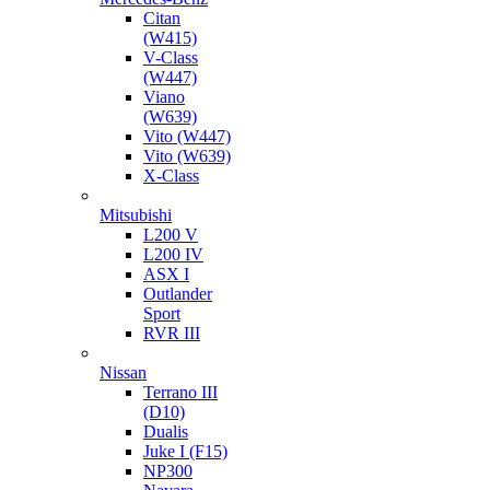
Citan
(W415)
V-Class
(W447)
Viano
(W639)
Vito (W447)
Vito (W639)
X-Class
Mitsubishi
L200 V
L200 IV
ASX I
Outlander
Sport
RVR III
Nissan
Terrano III
(D10)
Dualis
Juke I (F15)
NP300