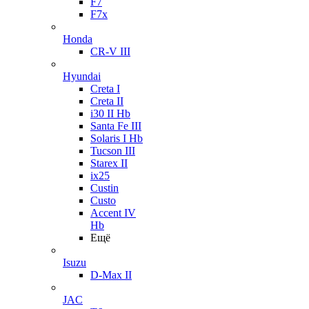
F7
F7x
Honda
CR-V III
Hyundai
Creta I
Creta II
i30 II Hb
Santa Fe III
Solaris I Hb
Tucson III
Starex II
ix25
Custin
Custo
Accent IV
Hb
Ещё
Isuzu
D-Max II
JAC