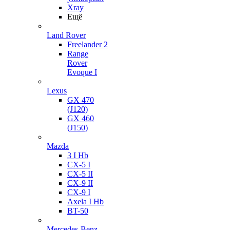
Xray
Ещё
Land Rover
Freelander 2
Range
Rover
Evoque I
Lexus
GX 470
(J120)
GX 460
(J150)
Mazda
3 I Hb
CX-5 I
CX-5 II
CX-9 II
CX-9 I
Axela I Hb
BT-50
Mercedes-Benz