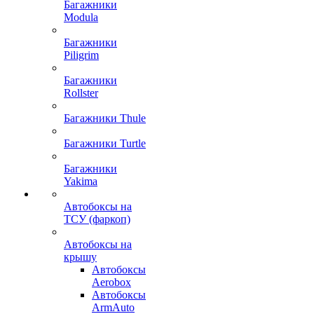
Багажники
Modula
Багажники
Piligrim
Багажники
Rollster
Багажники Thule
Багажники Turtle
Багажники
Yakima
Автобоксы на
ТСУ (фаркоп)
Автобоксы на
крышу
Автобоксы
Aerobox
Автобоксы
ArmAuto