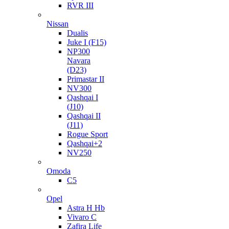
RVR III
Nissan
Dualis
Juke I (F15)
NP300
Navara
(D23)
Primastar II
NV300
Qashqai I
(J10)
Qashqai II
(J11)
Rogue Sport
Qashqai+2
NV250
Omoda
C5
Opel
Astra H Hb
Vivaro C
Zafira Life