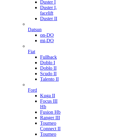
Duster I
Duster I,
facelift
Duster II
Datsun
on-DO
mi-DO
Fiat
Fullback
Doblo I
Doblo II
Scudo II
Talento II
Ford
Kuga II
Focus III
Hb
Fusion Hb
Ranger III
Tourneo
Connect II
Tourneo