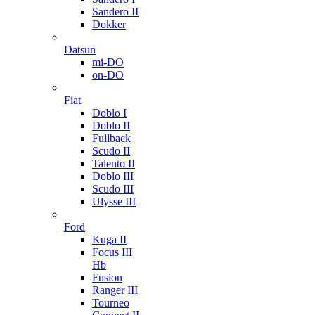
Sandero II
Dokker
Datsun
mi-DO
on-DO
Fiat
Doblo I
Doblo II
Fullback
Scudo II
Talento II
Doblo III
Scudo III
Ulysse III
Ford
Kuga II
Focus III
Hb
Fusion
Ranger III
Tourneo