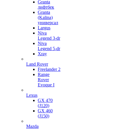
Granta
лифтбек
Granta
(Kalina)
универсал
Largus
Niva
Legend 3-dr
Niva
Legend 5-dr
Xray
Land Rover
Freelander 2
Range
Rover
Evoque I
Lexus
GX 470
(J120)
GX 460
(J150)
Mazda