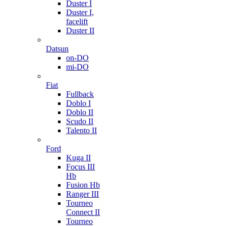
Duster I
Duster I,
facelift
Duster II
Datsun
on-DO
mi-DO
Fiat
Fullback
Doblo I
Doblo II
Scudo II
Talento II
Ford
Kuga II
Focus III
Hb
Fusion Hb
Ranger III
Tourneo
Connect II
Tourneo