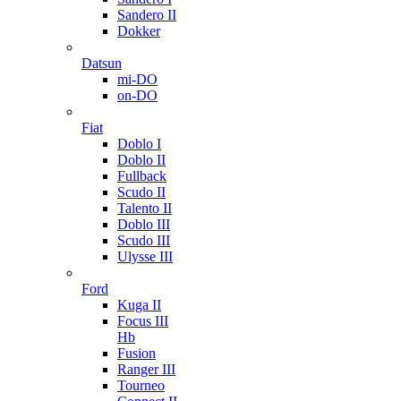
Sandero II
Dokker
Datsun
mi-DO
on-DO
Fiat
Doblo I
Doblo II
Fullback
Scudo II
Talento II
Doblo III
Scudo III
Ulysse III
Ford
Kuga II
Focus III
Hb
Fusion
Ranger III
Tourneo