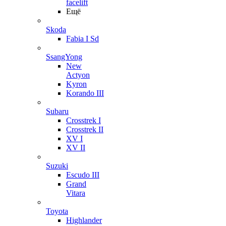
facelift
Ещё
Skoda
Fabia I Sd
SsangYong
New
Actyon
Kyron
Korando III
Subaru
Crosstrek I
Crosstrek II
XV I
XV II
Suzuki
Escudo III
Grand
Vitara
Toyota
Highlander