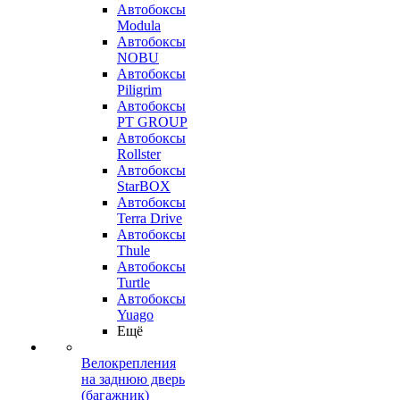
Автобоксы
Modula
Автобоксы
NOBU
Автобоксы
Piligrim
Автобоксы
PT GROUP
Автобоксы
Rollster
Автобоксы
StarBOX
Автобоксы
Terra Drive
Автобоксы
Thule
Автобоксы
Turtle
Автобоксы
Yuago
Ещё
Велокрепления
на заднюю дверь
(багажник)