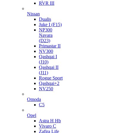
RVR III
Nissan
Dualis
Juke I (F15)
NP300
Navara
(D23)
Primastar II
NV300
Qashqai I
(J10)
Qashqai II
(J11)
Rogue Sport
Qashqai+2
NV250
Omoda
C5
Opel
Astra H Hb
Vivaro C
Zafira Life