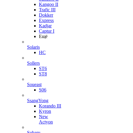
Kangoo II
Trafic III
Dokker
Express
Kadjar
Captur I
Ещё
Solaris
HC
Sollers
ST6
ST8
Soueast
S06
SsangYong
Korando III
Kyron
New
Actyon
Subaru