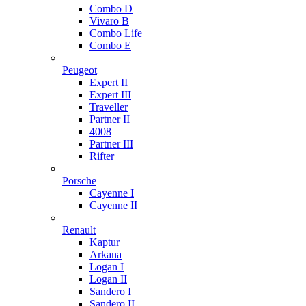
Combo D
Vivaro B
Combo Life
Combo E
Peugeot
Expert II
Expert III
Traveller
Partner II
4008
Partner III
Rifter
Porsche
Cayenne I
Cayenne II
Renault
Kaptur
Arkana
Logan I
Logan II
Sandero I
Sandero II