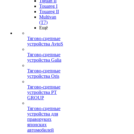
Tiguan II
Touareg I
Touareg II
Multivan
(T7)
Ещё
Тягово-сцепные
устройства AvtoS
Тягово-сцепные
устройства Galia
Тягово-сцепные
устройства Oris
Тягово-сцепные
устройства PT
GROUP
Тягово-сцепные
устройства для
праворуких
японских
автомобилей