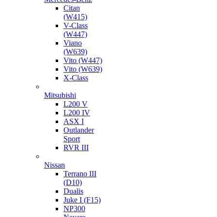
Citan
(W415)
V-Class
(W447)
Viano
(W639)
Vito (W447)
Vito (W639)
X-Class
Mitsubishi
L200 V
L200 IV
ASX I
Outlander
Sport
RVR III
Nissan
Terrano III
(D10)
Dualis
Juke I (F15)
NP300