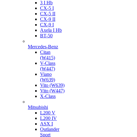
3 I Hb
CX-5 I
CX-5 II
CX-9 II
CX-9 I
Axela I Hb
BT-50
Mercedes-Benz
Citan
(W415)
V-Class
(W447)
Viano
(W639)
Vito (W639)
Vito (W447)
X-Class
Mitsubishi
L200 V
L200 IV
ASX I
Outlander
Sport