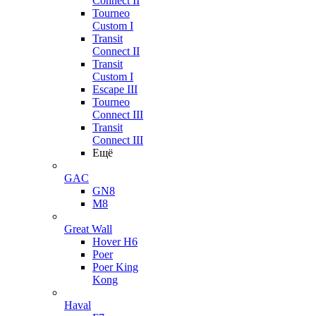
Connect II
Tourneo
Custom I
Transit
Connect II
Transit
Custom I
Escape III
Tourneo
Connect III
Transit
Connect III
Ещё
GAC
GN8
M8
Great Wall
Hover H6
Poer
Poer King
Kong
Haval