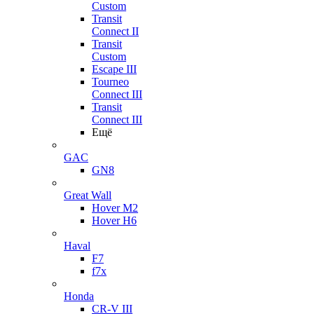
Custom
Transit
Connect II
Transit
Custom
Escape III
Tourneo
Connect III
Transit
Connect III
Ещё
GAC
GN8
Great Wall
Hover M2
Hover H6
Haval
F7
f7x
Honda
CR-V III