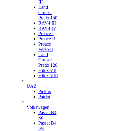
III
Land
Cruiser
Prado 150
RAV4 III
RAV4 IV
Proace I
Proace II
Proace
Verso II
Land
Cruiser
Prado 120
Hilux VII
Hilux VIII
UAZ
Pickup
Patriot
Volkswagen
Passat B4
Sd
Passat B4
Sw