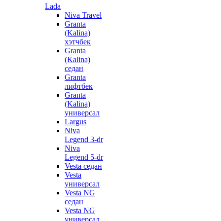
Lada
Niva Travel
Granta
(Kalina)
хэтчбек
Granta
(Kalina)
седан
Granta
лифтбек
Granta
(Kalina)
универсал
Largus
Niva
Legend 3-dr
Niva
Legend 5-dr
Vesta седан
Vesta
универсал
Vesta NG
седан
Vesta NG
универсал