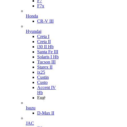
F7
F7x
Honda
CR-V III
Hyundai
Creta I
Creta II
i30 II Hb
Santa Fe III
Solaris I Hb
Tucson III
Starex II
ix25
Custin
Custo
Accent IV
Hb
Ещё
Isuzu
D-Max II
JAC