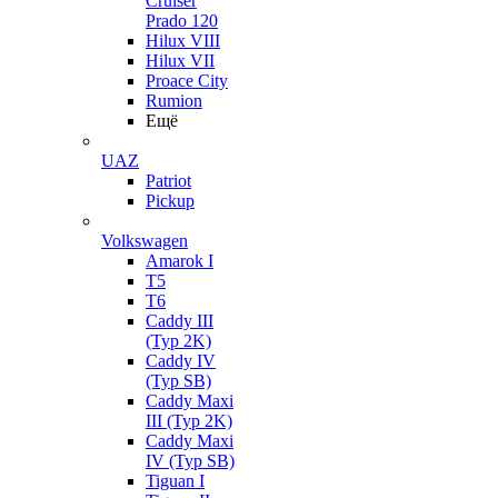
Cruiser
Prado 120
Hilux VIII
Hilux VII
Proace City
Rumion
Ещё
UAZ
Patriot
Pickup
Volkswagen
Amarok I
T5
T6
Caddy III
(Typ 2K)
Caddy IV
(Typ SB)
Caddy Maxi
III (Typ 2K)
Caddy Maxi
IV (Typ SB)
Tiguan I