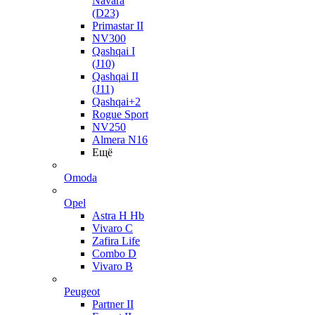
Navara
(D23)
Primastar II
NV300
Qashqai I
(J10)
Qashqai II
(J11)
Qashqai+2
Rogue Sport
NV250
Almera N16
Ещё
Omoda
Opel
Astra H Hb
Vivaro C
Zafira Life
Combo D
Vivaro B
Peugeot
Partner II