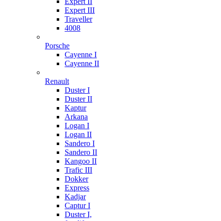
Expert II
Expert III
Traveller
4008
Porsche
Cayenne I
Cayenne II
Renault
Duster I
Duster II
Kaptur
Arkana
Logan I
Logan II
Sandero I
Sandero II
Kangoo II
Trafic III
Dokker
Express
Kadjar
Captur I
Duster I,