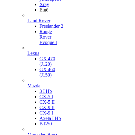
Xray
Ещё
Land Rover
Freelander 2
Range
Rover
Evoque I
Lexus
GX 470
(J120)
GX 460
(J150)
Mazda
3 I Hb
CX-5 I
CX-5 II
CX-9 II
CX-9 I
Axela I Hb
BT-50
Mercedes-Benz