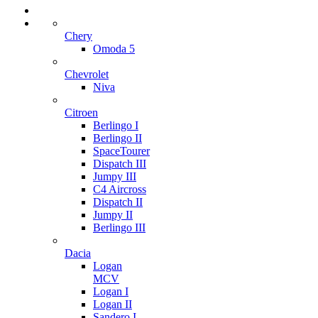
Chery
Omoda 5
Chevrolet
Niva
Citroen
Berlingo I
Berlingo II
SpaceTourer
Dispatch III
Jumpy III
C4 Aircross
Dispatch II
Jumpy II
Berlingo III
Dacia
Logan
MCV
Logan I
Logan II
Sandero I