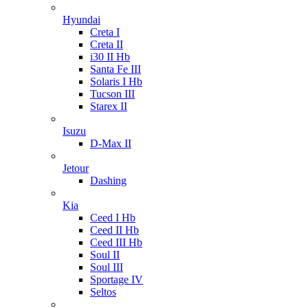
Hyundai
Creta I
Creta II
i30 II Hb
Santa Fe III
Solaris I Hb
Tucson III
Starex II
Isuzu
D-Max II
Jetour
Dashing
Kia
Ceed I Hb
Ceed II Hb
Ceed III Hb
Soul II
Soul III
Sportage IV
Seltos