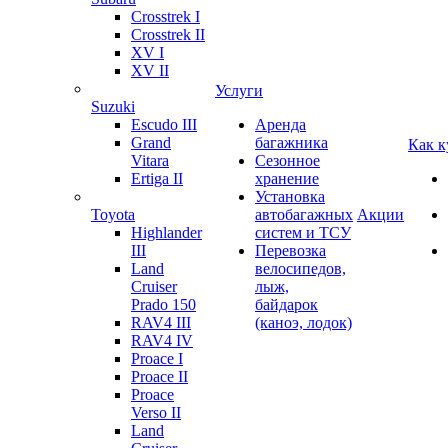
Crosstrek I
Crosstrek II
XV I
XV II
Услуги
Suzuki
Escudo III
Аренда
Grand
багажника
Как к
Vitara
Сезонное
Ertiga II
хранение
Установка
Toyota
автобагажных
Акции
Highlander
систем и ТСУ
III
Перевозка
Land
велосипедов,
Cruiser
лыж,
Prado 150
байдарок
RAV4 III
(каноэ, лодок)
RAV4 IV
Proace I
Proace II
Proace
Verso II
Land