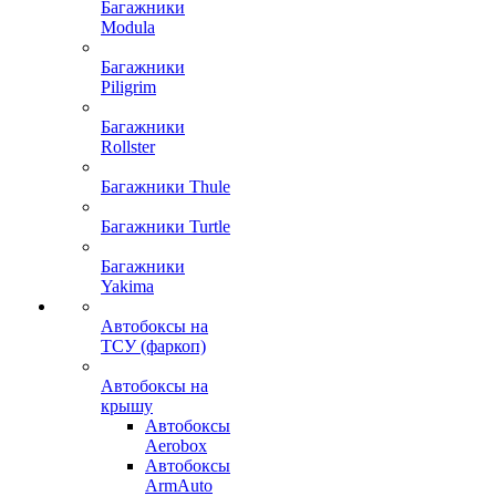
Багажники
Modula
Багажники
Piligrim
Багажники
Rollster
Багажники Thule
Багажники Turtle
Багажники
Yakima
Автобоксы на
ТСУ (фаркоп)
Автобоксы на
крышу
Автобоксы
Aerobox
Автобоксы
ArmAuto