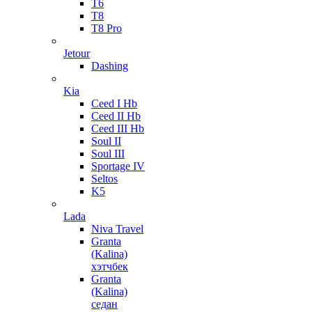
T6
T8
T8 Pro
Jetour
Dashing
Kia
Ceed I Hb
Ceed II Hb
Ceed III Hb
Soul II
Soul III
Sportage IV
Seltos
K5
Lada
Niva Travel
Granta
(Kalina)
хэтчбек
Granta
(Kalina)
седан