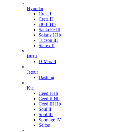
Hyundai
Creta I
Creta II
i30 II Hb
Santa Fe III
Solaris I Hb
Tucson III
Starex II
Isuzu
D-Max II
Jetour
Dashing
Kia
Ceed I Hb
Ceed II Hb
Ceed III Hb
Soul II
Soul III
Sportage IV
Seltos