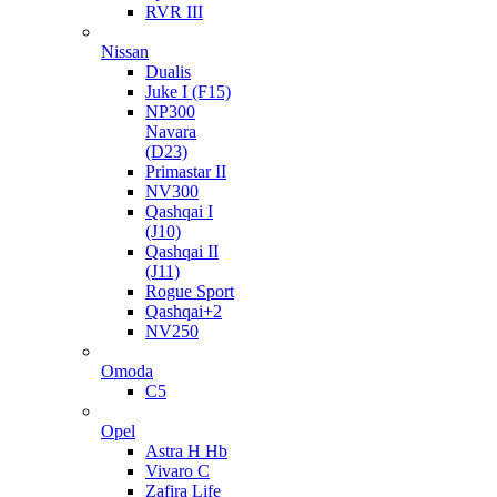
RVR III
Nissan
Dualis
Juke I (F15)
NP300
Navara
(D23)
Primastar II
NV300
Qashqai I
(J10)
Qashqai II
(J11)
Rogue Sport
Qashqai+2
NV250
Omoda
C5
Opel
Astra H Hb
Vivaro C
Zafira Life