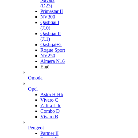
Navara
(D23)
Primastar II
NV300
Qashqai I
(J10)
Qashqai II
(J11)
Qashqai+2
Rogue Sport
NV250
Almera N16
Ещё
Omoda
Opel
Astra H Hb
Vivaro C
Zafira Life
Combo D
Vivaro B
Peugeot
Partner II