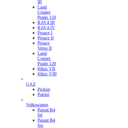
III
Land
Cruiser
Prado 150
RAV4 III
RAV4 IV
Proace I
Proace II
Proace
Verso II
Land
Cruiser
Prado 120
Hilux VII
Hilux VIII
UAZ
Pickup
Patriot
Volkswagen
Passat B4
Sd
Passat B4
Sw