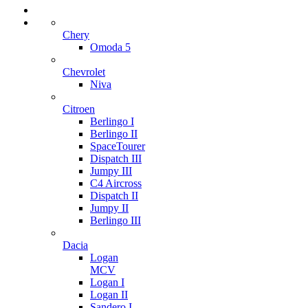
Chery
Omoda 5
Chevrolet
Niva
Citroen
Berlingo I
Berlingo II
SpaceTourer
Dispatch III
Jumpy III
C4 Aircross
Dispatch II
Jumpy II
Berlingo III
Dacia
Logan
MCV
Logan I
Logan II
Sandero I