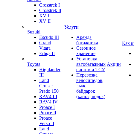
Crosstrek I
Crosstrek II
XV I
XV II
Услуги
Suzuki
Escudo III
Аренда
Grand
багажника
Как к
Vitara
Сезонное
Ertiga II
хранение
Установка
Toyota
автобагажных
Акции
Highlander
систем и ТСУ
III
Перевозка
Land
велосипедов,
Cruiser
лыж,
Prado 150
байдарок
RAV4 III
(каноэ, лодок)
RAV4 IV
Proace I
Proace II
Proace
Verso II
Land