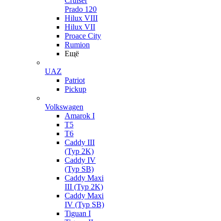
Cruiser
Prado 120
Hilux VIII
Hilux VII
Proace City
Rumion
Ещё
UAZ
Patriot
Pickup
Volkswagen
Amarok I
T5
T6
Caddy III
(Typ 2K)
Caddy IV
(Typ SB)
Caddy Maxi
III (Typ 2K)
Caddy Maxi
IV (Typ SB)
Tiguan I