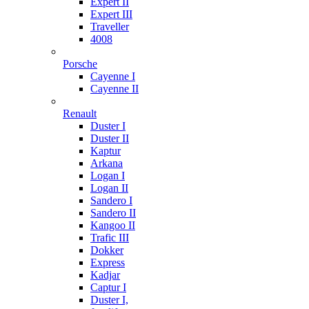
Expert II
Expert III
Traveller
4008
Porsche
Cayenne I
Cayenne II
Renault
Duster I
Duster II
Kaptur
Arkana
Logan I
Logan II
Sandero I
Sandero II
Kangoo II
Trafic III
Dokker
Express
Kadjar
Captur I
Duster I,