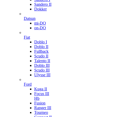
Sandero II
Dokker
Datsun
mi-DO
on-DO
Fiat
Doblo I
Doblo II
Fullback
Scudo II
Talento II
Doblo III
Scudo III
Ulysse III
Ford
Kuga II
Focus III
Hb
Fusion
Ranger III
Tourneo