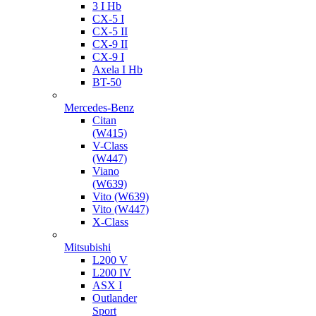
3 I Hb
CX-5 I
CX-5 II
CX-9 II
CX-9 I
Axela I Hb
BT-50
Mercedes-Benz
Citan
(W415)
V-Class
(W447)
Viano
(W639)
Vito (W639)
Vito (W447)
X-Class
Mitsubishi
L200 V
L200 IV
ASX I
Outlander
Sport