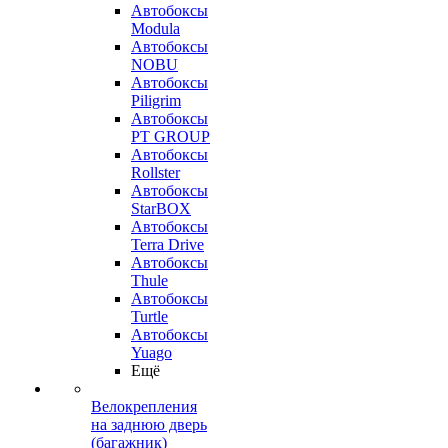
Автобоксы
Modula
Автобоксы
NOBU
Автобоксы
Piligrim
Автобоксы
PT GROUP
Автобоксы
Rollster
Автобоксы
StarBOX
Автобоксы
Terra Drive
Автобоксы
Thule
Автобоксы
Turtle
Автобоксы
Yuago
Ещё
Велокрепления
на заднюю дверь
(багажник)