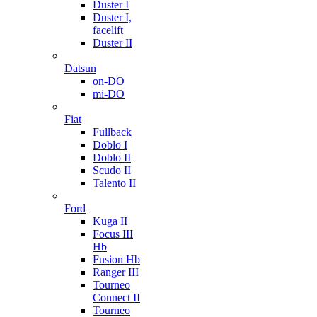
Duster I
Duster I,
facelift
Duster II
Datsun
on-DO
mi-DO
Fiat
Fullback
Doblo I
Doblo II
Scudo II
Talento II
Ford
Kuga II
Focus III
Hb
Fusion Hb
Ranger III
Tourneo
Connect II
Tourneo