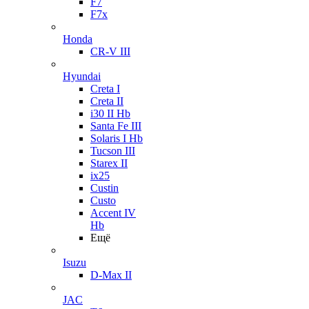
F7
F7x
Honda
CR-V III
Hyundai
Creta I
Creta II
i30 II Hb
Santa Fe III
Solaris I Hb
Tucson III
Starex II
ix25
Custin
Custo
Accent IV
Hb
Ещё
Isuzu
D-Max II
JAC