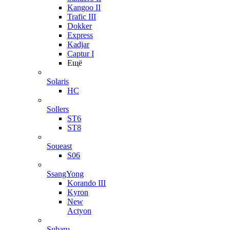
Kangoo II
Trafic III
Dokker
Express
Kadjar
Captur I
Ещё
Solaris
HC
Sollers
ST6
ST8
Soueast
S06
SsangYong
Korando III
Kyron
New
Actyon
Subaru