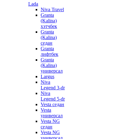
Lada
Niva Travel
Granta
(Kalina)
хэтчбек
Granta
(Kalina)
седан
Granta
лифтбек
Granta
(Kalina)
универсал
Largus
Niva
Legend 3-dr
Niva
Legend 5-dr
Vesta седан
Vesta
универсал
Vesta NG
седан
Vesta NG
универсал