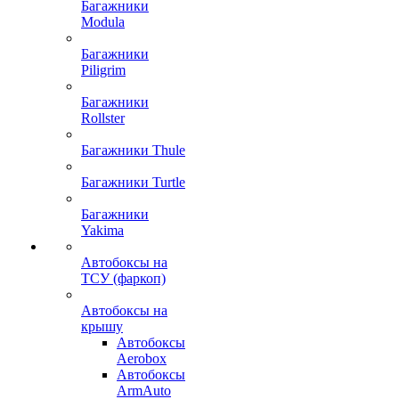
Багажники
Modula
Багажники
Piligrim
Багажники
Rollster
Багажники Thule
Багажники Turtle
Багажники
Yakima
Автобоксы на
ТСУ (фаркоп)
Автобоксы на
крышу
Автобоксы
Aerobox
Автобоксы
ArmAuto