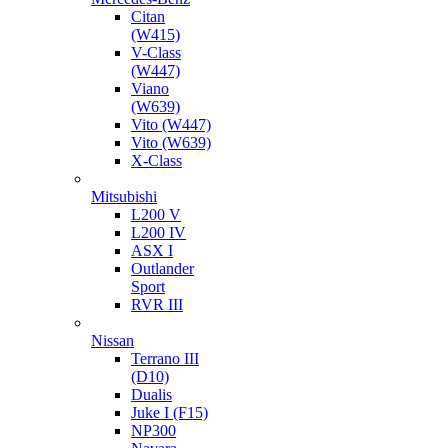
Citan
(W415)
V-Class
(W447)
Viano
(W639)
Vito (W447)
Vito (W639)
X-Class
Mitsubishi
L200 V
L200 IV
ASX I
Outlander
Sport
RVR III
Nissan
Terrano III
(D10)
Dualis
Juke I (F15)
NP300