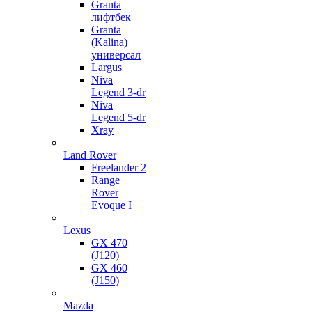
Granta
лифтбек
Granta
(Kalina)
универсал
Largus
Niva
Legend 3-dr
Niva
Legend 5-dr
Xray
Land Rover
Freelander 2
Range
Rover
Evoque I
Lexus
GX 470
(J120)
GX 460
(J150)
Mazda