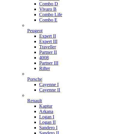
Combo D
Vivaro B
Combo Life
Combo E
Peugeot
Expert II
Expert III
Traveller
Partner II
4008
Partner III
Rifter
Porsche
Cayenne I
Cayenne II
Renault
Kaptur
Arkana
Logan I
Logan II
Sandero I
Sandero II