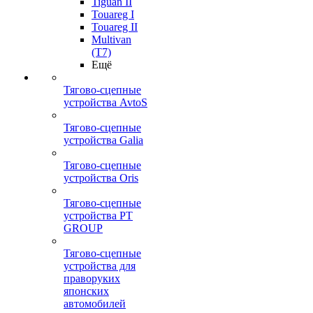
Tiguan II
Touareg I
Touareg II
Multivan
(T7)
Ещё
Тягово-сцепные
устройства AvtoS
Тягово-сцепные
устройства Galia
Тягово-сцепные
устройства Oris
Тягово-сцепные
устройства PT
GROUP
Тягово-сцепные
устройства для
праворуких
японских
автомобилей