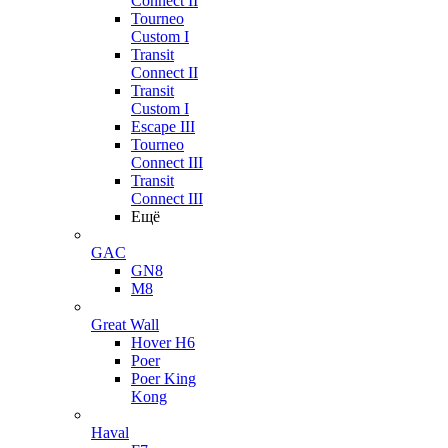
Connect II
Tourneo
Custom I
Transit
Connect II
Transit
Custom I
Escape III
Tourneo
Connect III
Transit
Connect III
Ещё
GAC
GN8
M8
Great Wall
Hover H6
Poer
Poer King
Kong
Haval