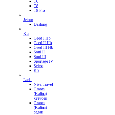
T6
T8
T8 Pro
Jetour
Dashing
Kia
Ceed I Hb
Ceed II Hb
Ceed III Hb
Soul II
Soul III
Sportage IV
Seltos
K5
Lada
Niva Travel
Granta
(Kalina)
хэтчбек
Granta
(Kalina)
седан