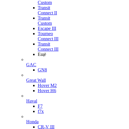
Custom
Transit
Connect II
Transit
Custom
Escape III
Tourneo
Connect III
Transit
Connect III
Ещё
GAC
GN8
Great Wall
Hover M2
Hover H6
Haval
F7
f7x
Honda
CR-V III