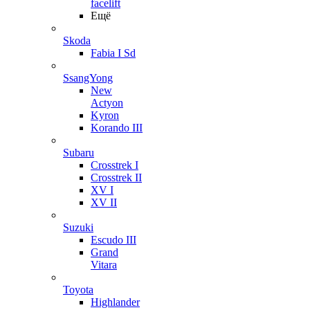
facelift
Ещё
Skoda
Fabia I Sd
SsangYong
New
Actyon
Kyron
Korando III
Subaru
Crosstrek I
Crosstrek II
XV I
XV II
Suzuki
Escudo III
Grand
Vitara
Toyota
Highlander