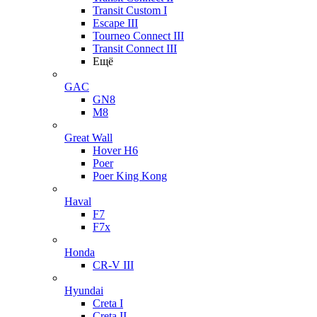
Transit Custom I
Escape III
Tourneo Connect III
Transit Connect III
Ещё
GAC
GN8
M8
Great Wall
Hover H6
Poer
Poer King Kong
Haval
F7
F7x
Honda
CR-V III
Hyundai
Creta I
Creta II