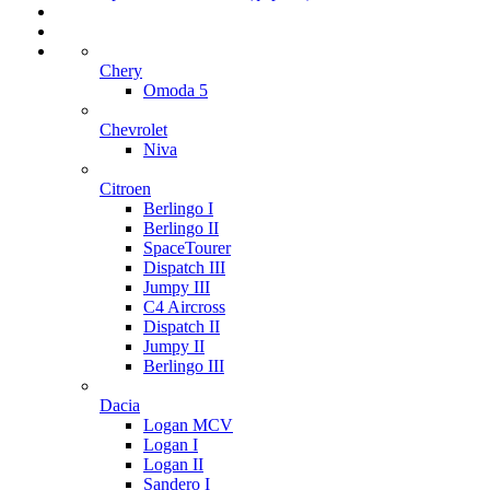
Chery
Omoda 5
Chevrolet
Niva
Citroen
Berlingo I
Berlingo II
SpaceTourer
Dispatch III
Jumpy III
C4 Aircross
Dispatch II
Jumpy II
Berlingo III
Dacia
Logan MCV
Logan I
Logan II
Sandero I