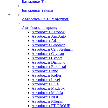
Багажники Turtle
Багажники Yakima
Автобоксы на ТСУ (фаркоп)
Автобоксы на крышу
Автобоксы Aerobox
Автобоксы ArmAuto
Автобоксы Atlant
Автобоксы Broomer
Автобоксы Carl Steelman
Автобоксы Cayman
Автобоксы Cybort
Автобоксы Diamond
Автобоксы Eurodetal
Автобоксы Inno
Автобоксы Koffer
Автобоксы Level
Автобоксы LUX
Автобоксы MaxBox
Автобоксы Modula
Автобоксы NOBU
Автобоксы Piligrim
Автобоксы PT GROUP