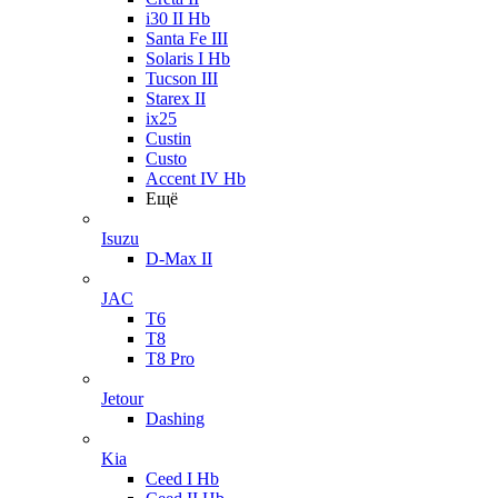
i30 II Hb
Santa Fe III
Solaris I Hb
Tucson III
Starex II
ix25
Custin
Custo
Accent IV Hb
Ещё
Isuzu
D-Max II
JAC
T6
T8
T8 Pro
Jetour
Dashing
Kia
Ceed I Hb