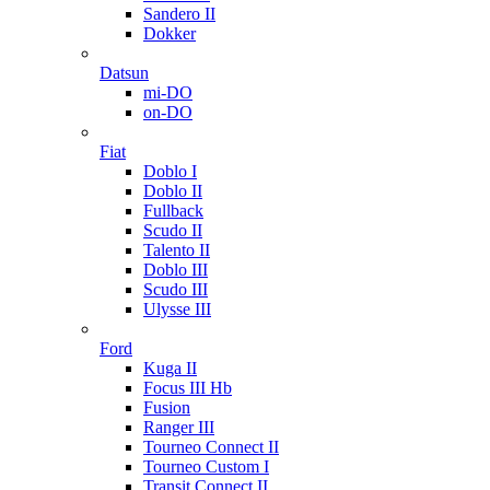
Sandero II
Dokker
Datsun
mi-DO
on-DO
Fiat
Doblo I
Doblo II
Fullback
Scudo II
Talento II
Doblo III
Scudo III
Ulysse III
Ford
Kuga II
Focus III Hb
Fusion
Ranger III
Tourneo Connect II
Tourneo Custom I
Transit Connect II