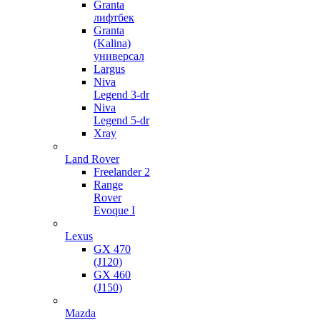
Granta
лифтбек
Granta
(Kalina)
универсал
Largus
Niva
Legend 3-dr
Niva
Legend 5-dr
Xray
Land Rover
Freelander 2
Range
Rover
Evoque I
Lexus
GX 470
(J120)
GX 460
(J150)
Mazda