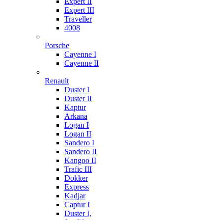
Expert II
Expert III
Traveller
4008
Porsche
Cayenne I
Cayenne II
Renault
Duster I
Duster II
Kaptur
Arkana
Logan I
Logan II
Sandero I
Sandero II
Kangoo II
Trafic III
Dokker
Express
Kadjar
Captur I
Duster I,