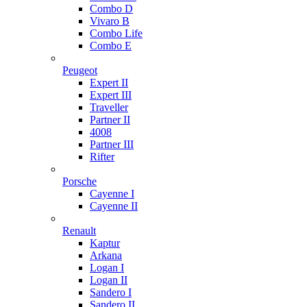
Combo D
Vivaro B
Combo Life
Combo E
Peugeot
Expert II
Expert III
Traveller
Partner II
4008
Partner III
Rifter
Porsche
Cayenne I
Cayenne II
Renault
Kaptur
Arkana
Logan I
Logan II
Sandero I
Sandero II