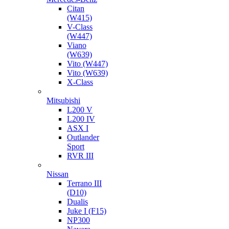
Citan
(W415)
V-Class
(W447)
Viano
(W639)
Vito (W447)
Vito (W639)
X-Class
Mitsubishi
L200 V
L200 IV
ASX I
Outlander
Sport
RVR III
Nissan
Terrano III
(D10)
Dualis
Juke I (F15)
NP300