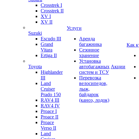
Crosstrek I
Crosstrek II
XV I
XV II
Услуги
Suzuki
Escudo III
Аренда
Grand
багажника
Как к
Vitara
Сезонное
Ertiga II
хранение
Установка
Toyota
автобагажных
Акции
Highlander
систем и ТСУ
III
Перевозка
Land
велосипедов,
Cruiser
лыж,
Prado 150
байдарок
RAV4 III
(каноэ, лодок)
RAV4 IV
Proace I
Proace II
Proace
Verso II
Land