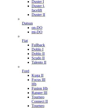
Duster I
Duster I,
facelift
Duster II
Datsun
on-DO
mi-DO
Fiat
Fullback
Doblo I
Doblo II
Scudo II
Talento II
Ford
Kuga II
Focus III
Hb
Fusion Hb
Ranger III
Tourneo
Connect II
Tourneo