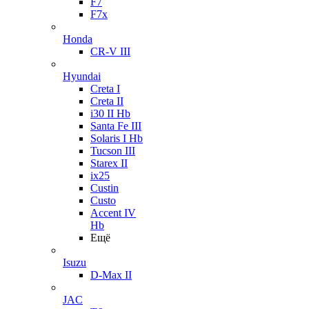
F7
F7x
Honda
CR-V III
Hyundai
Creta I
Creta II
i30 II Hb
Santa Fe III
Solaris I Hb
Tucson III
Starex II
ix25
Custin
Custo
Accent IV
Hb
Ещё
Isuzu
D-Max II
JAC