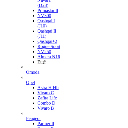
Navara
(D23)
Primastar II
NV300
Qashqai I
(J10)
Qashqai II
(J11)
Qashqai+2
Rogue Sport
NV250
Almera N16
Ещё
Omoda
Opel
Astra H Hb
Vivaro C
Zafira Life
Combo D
Vivaro B
Peugeot
Partner II