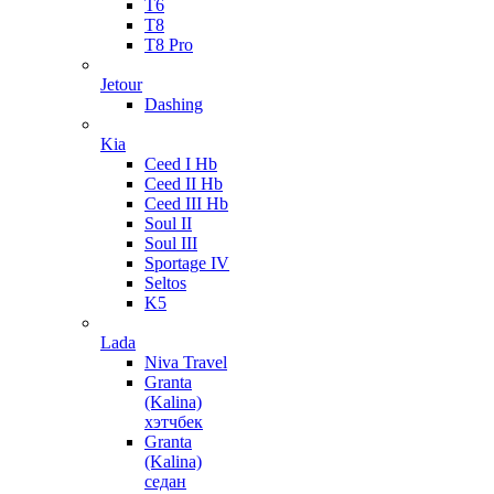
T6
T8
T8 Pro
Jetour
Dashing
Kia
Ceed I Hb
Ceed II Hb
Ceed III Hb
Soul II
Soul III
Sportage IV
Seltos
K5
Lada
Niva Travel
Granta
(Kalina)
хэтчбек
Granta
(Kalina)
седан