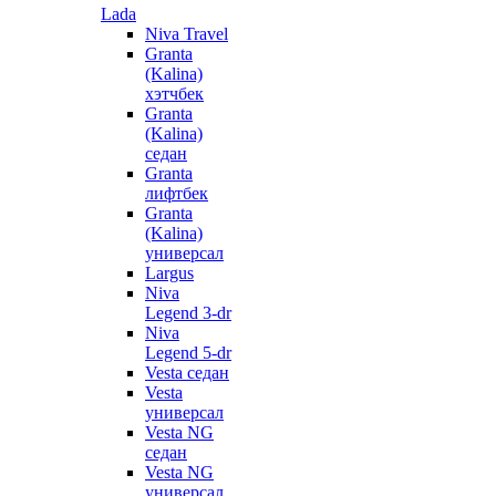
Lada
Niva Travel
Granta
(Kalina)
хэтчбек
Granta
(Kalina)
седан
Granta
лифтбек
Granta
(Kalina)
универсал
Largus
Niva
Legend 3-dr
Niva
Legend 5-dr
Vesta седан
Vesta
универсал
Vesta NG
седан
Vesta NG
универсал