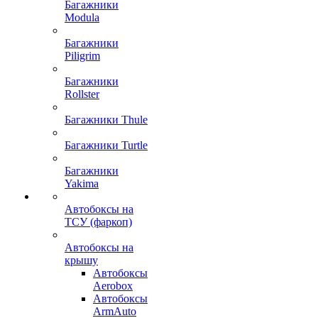
Багажники
Modula
Багажники
Piligrim
Багажники
Rollster
Багажники Thule
Багажники Turtle
Багажники
Yakima
Автобоксы на
ТСУ (фаркоп)
Автобоксы на
крышу
Автобоксы
Aerobox
Автобоксы
ArmAuto