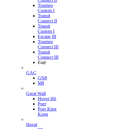
Connect II
Tourneo
Custom I
Transit
Connect II
Transit
Custom I
Escape III
Tourneo
Connect III
Transit
Connect III
Ещё
GAC
GN8
M8
Great Wall
Hover H6
Poer
Poer King
Kong
Haval