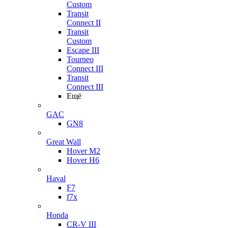
Custom
Transit
Connect II
Transit
Custom
Escape III
Tourneo
Connect III
Transit
Connect III
Ещё
GAC
GN8
Great Wall
Hover M2
Hover H6
Haval
F7
f7x
Honda
CR-V III