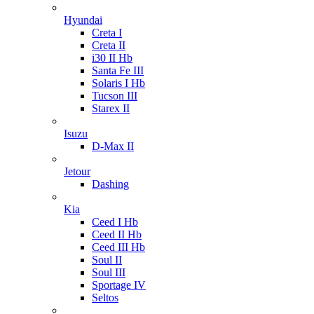
Hyundai
Creta I
Creta II
i30 II Hb
Santa Fe III
Solaris I Hb
Tucson III
Starex II
Isuzu
D-Max II
Jetour
Dashing
Kia
Ceed I Hb
Ceed II Hb
Ceed III Hb
Soul II
Soul III
Sportage IV
Seltos