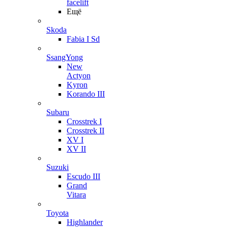
facelift
Ещё
Skoda
Fabia I Sd
SsangYong
New
Actyon
Kyron
Korando III
Subaru
Crosstrek I
Crosstrek II
XV I
XV II
Suzuki
Escudo III
Grand
Vitara
Toyota
Highlander