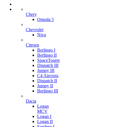
Chery
Omoda 5
Chevrolet
Niva
Citroen
Berlingo I
Berlingo II
SpaceTourer
Dispatch III
Jumpy III
C4 Aircross
Dispatch II
Jumpy II
Berlingo III
Dacia
Logan
MCV
Logan I
Logan II
Sandero I