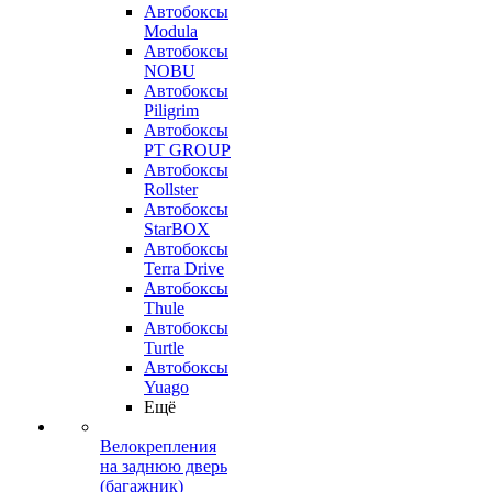
Автобоксы
Modula
Автобоксы
NOBU
Автобоксы
Piligrim
Автобоксы
PT GROUP
Автобоксы
Rollster
Автобоксы
StarBOX
Автобоксы
Terra Drive
Автобоксы
Thule
Автобоксы
Turtle
Автобоксы
Yuago
Ещё
Велокрепления
на заднюю дверь
(багажник)