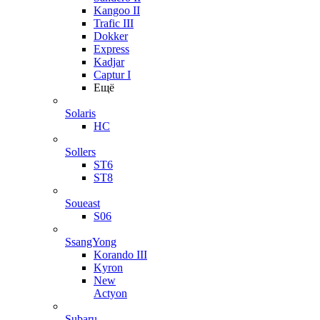
Kangoo II
Trafic III
Dokker
Express
Kadjar
Captur I
Ещё
Solaris
HC
Sollers
ST6
ST8
Soueast
S06
SsangYong
Korando III
Kyron
New
Actyon
Subaru