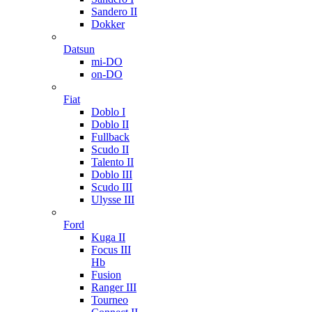
Sandero II
Dokker
Datsun
mi-DO
on-DO
Fiat
Doblo I
Doblo II
Fullback
Scudo II
Talento II
Doblo III
Scudo III
Ulysse III
Ford
Kuga II
Focus III
Hb
Fusion
Ranger III
Tourneo