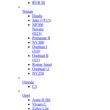
RVR III
Nissan
Dualis
Juke I (F15)
NP300
Navara
(D23)
Primastar II
NV300
Qashqai I
(J10)
Qashqai II
(J11)
Rogue Sport
Qashqai+2
NV250
Omoda
C5
Opel
Astra H Hb
Vivaro C
Zafira Life