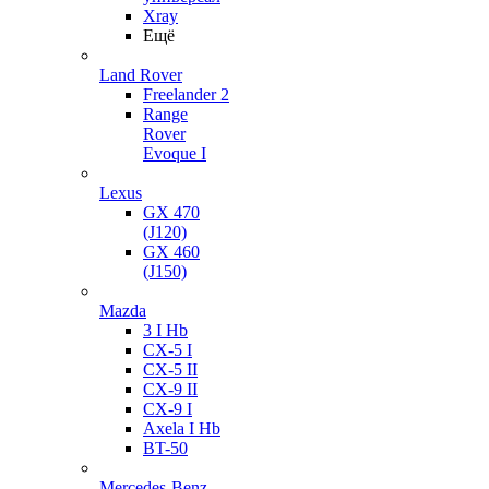
Xray
Ещё
Land Rover
Freelander 2
Range
Rover
Evoque I
Lexus
GX 470
(J120)
GX 460
(J150)
Mazda
3 I Hb
CX-5 I
CX-5 II
CX-9 II
CX-9 I
Axela I Hb
BT-50
Mercedes-Benz