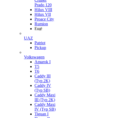
Cruiser
Prado 120
Hilux VIII
Hilux VII
Proace City
Rumion
Ещё
UAZ
Patriot
Pickup
Volkswagen
Amarok I
T5
T6
Caddy III
(Typ 2K)
Caddy IV
(Typ SB)
Caddy Maxi
III (Typ 2K)
Caddy Maxi
IV (Typ SB)
Tiguan I