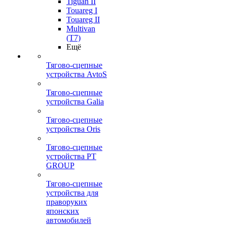
Tiguan II
Touareg I
Touareg II
Multivan
(T7)
Ещё
Тягово-сцепные
устройства AvtoS
Тягово-сцепные
устройства Galia
Тягово-сцепные
устройства Oris
Тягово-сцепные
устройства PT
GROUP
Тягово-сцепные
устройства для
праворуких
японских
автомобилей