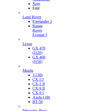
Xray
Ещё
Land Rover
Freelander 2
Range
Rover
Evoque I
Lexus
GX 470
(J120)
GX 460
(J150)
Mazda
3 I Hb
CX-5 I
CX-5 II
CX-9 II
CX-9 I
Axela I Hb
BT-50
Mercedes-Benz