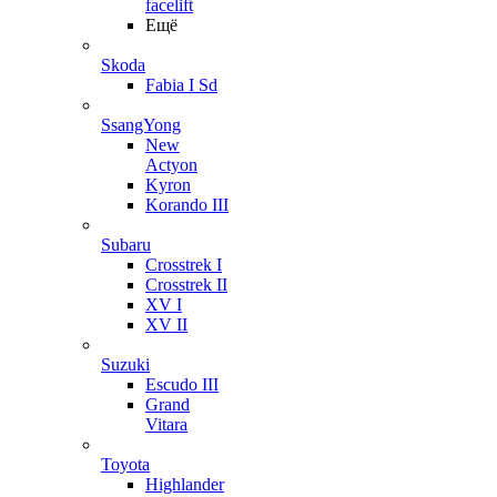
facelift
Ещё
Skoda
Fabia I Sd
SsangYong
New
Actyon
Kyron
Korando III
Subaru
Crosstrek I
Crosstrek II
XV I
XV II
Suzuki
Escudo III
Grand
Vitara
Toyota
Highlander