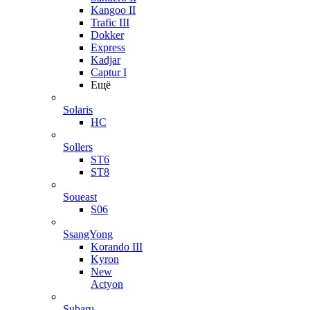
Kangoo II
Trafic III
Dokker
Express
Kadjar
Captur I
Ещё
Solaris
HC
Sollers
ST6
ST8
Soueast
S06
SsangYong
Korando III
Kyron
New
Actyon
Subaru