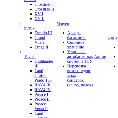
Crosstrek I
Crosstrek II
XV I
XV II
Услуги
Suzuki
Escudo III
Аренда
Grand
багажника
Как к
Vitara
Сезонное
Ertiga II
хранение
Установка
Toyota
автобагажных
Акции
Highlander
систем и ТСУ
III
Перевозка
Land
велосипедов,
Cruiser
лыж,
Prado 150
байдарок
RAV4 III
(каноэ, лодок)
RAV4 IV
Proace I
Proace II
Proace
Verso II
Land