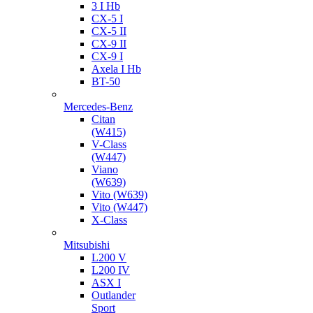
3 I Hb
CX-5 I
CX-5 II
CX-9 II
CX-9 I
Axela I Hb
BT-50
Mercedes-Benz
Citan
(W415)
V-Class
(W447)
Viano
(W639)
Vito (W639)
Vito (W447)
X-Class
Mitsubishi
L200 V
L200 IV
ASX I
Outlander
Sport