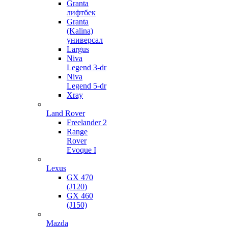
Granta
лифтбек
Granta
(Kalina)
универсал
Largus
Niva
Legend 3-dr
Niva
Legend 5-dr
Xray
Land Rover
Freelander 2
Range
Rover
Evoque I
Lexus
GX 470
(J120)
GX 460
(J150)
Mazda