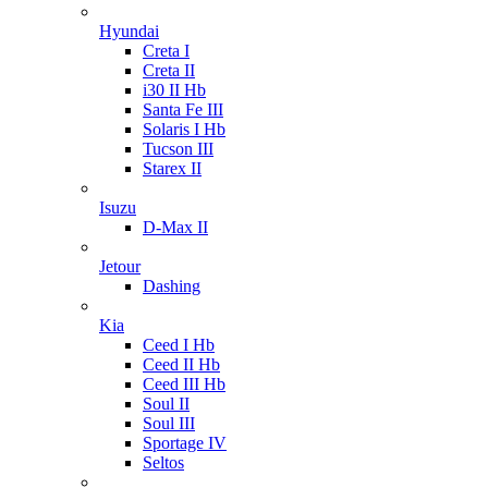
Hyundai
Creta I
Creta II
i30 II Hb
Santa Fe III
Solaris I Hb
Tucson III
Starex II
Isuzu
D-Max II
Jetour
Dashing
Kia
Ceed I Hb
Ceed II Hb
Ceed III Hb
Soul II
Soul III
Sportage IV
Seltos