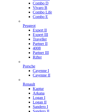
Combo D
Vivaro B
Combo Life
Combo E
Peugeot
Expert II
Expert III
Traveller
Partner II
4008
Partner III
Rifter
Porsche
Cayenne I
Cayenne II
Renault
Kaptur
Arkana
Logan I
Logan II
Sandero I
Sandero II