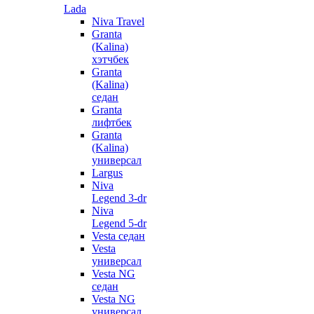
Lada
Niva Travel
Granta
(Kalina)
хэтчбек
Granta
(Kalina)
седан
Granta
лифтбек
Granta
(Kalina)
универсал
Largus
Niva
Legend 3-dr
Niva
Legend 5-dr
Vesta седан
Vesta
универсал
Vesta NG
седан
Vesta NG
универсал