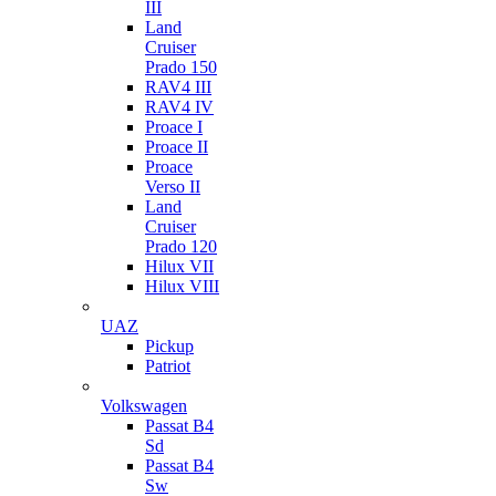
III
Land
Cruiser
Prado 150
RAV4 III
RAV4 IV
Proace I
Proace II
Proace
Verso II
Land
Cruiser
Prado 120
Hilux VII
Hilux VIII
UAZ
Pickup
Patriot
Volkswagen
Passat B4
Sd
Passat B4
Sw