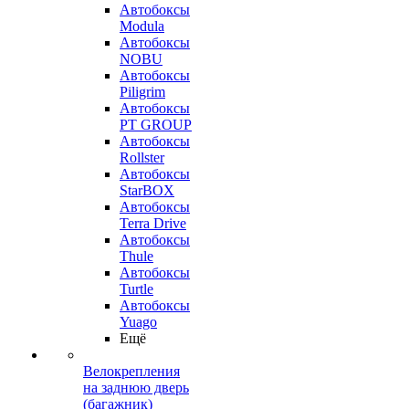
Автобоксы
Modula
Автобоксы
NOBU
Автобоксы
Piligrim
Автобоксы
PT GROUP
Автобоксы
Rollster
Автобоксы
StarBOX
Автобоксы
Terra Drive
Автобоксы
Thule
Автобоксы
Turtle
Автобоксы
Yuago
Ещё
Велокрепления
на заднюю дверь
(багажник)