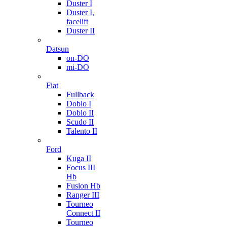
Duster I
Duster I,
facelift
Duster II
Datsun
on-DO
mi-DO
Fiat
Fullback
Doblo I
Doblo II
Scudo II
Talento II
Ford
Kuga II
Focus III
Hb
Fusion Hb
Ranger III
Tourneo
Connect II
Tourneo