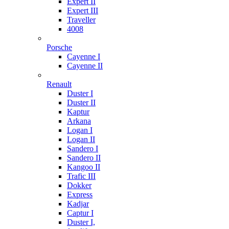
Expert II
Expert III
Traveller
4008
Porsche
Cayenne I
Cayenne II
Renault
Duster I
Duster II
Kaptur
Arkana
Logan I
Logan II
Sandero I
Sandero II
Kangoo II
Trafic III
Dokker
Express
Kadjar
Captur I
Duster I,