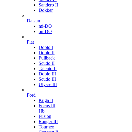
Sandero II
Dokker
Datsun
mi-DO
on-DO
Fiat
Doblo I
Doblo II
Fullback
Scudo II
Talento II
Doblo III
Scudo III
Ulysse III
Ford
Kuga II
Focus III
Hb
Fusion
Ranger III
Tourneo