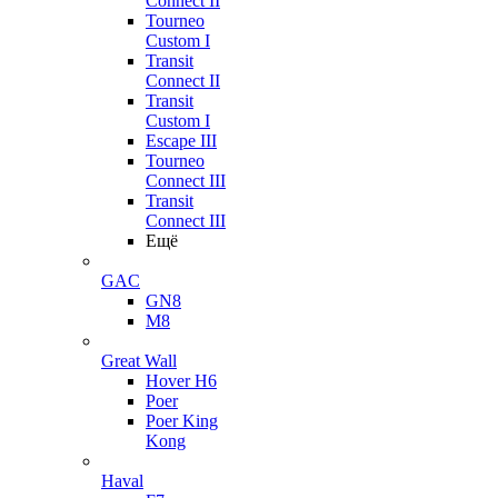
Connect II
Tourneo
Custom I
Transit
Connect II
Transit
Custom I
Escape III
Tourneo
Connect III
Transit
Connect III
Ещё
GAC
GN8
M8
Great Wall
Hover H6
Poer
Poer King
Kong
Haval