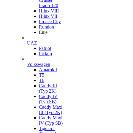
Cruiser
Prado 120
Hilux VIII
Hilux VII
Proace City
Rumion
Ещё
UAZ
Patriot
Pickup
Volkswagen
Amarok I
T5
T6
Caddy III
(Typ 2K)
Caddy IV
(Typ SB)
Caddy Maxi
III (Typ 2K)
Caddy Maxi
IV (Typ SB)
Tiguan I