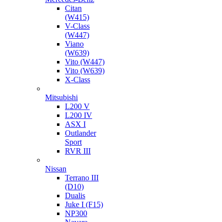
Citan
(W415)
V-Class
(W447)
Viano
(W639)
Vito (W447)
Vito (W639)
X-Class
Mitsubishi
L200 V
L200 IV
ASX I
Outlander
Sport
RVR III
Nissan
Terrano III
(D10)
Dualis
Juke I (F15)
NP300