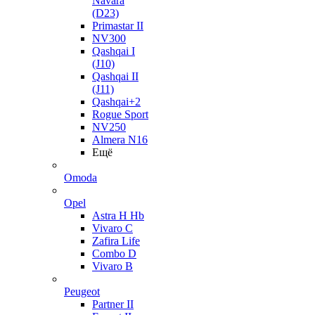
Navara
(D23)
Primastar II
NV300
Qashqai I
(J10)
Qashqai II
(J11)
Qashqai+2
Rogue Sport
NV250
Almera N16
Ещё
Omoda
Opel
Astra H Hb
Vivaro C
Zafira Life
Combo D
Vivaro B
Peugeot
Partner II