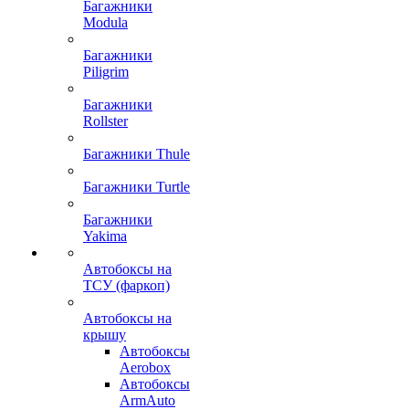
Багажники
Modula
Багажники
Piligrim
Багажники
Rollster
Багажники Thule
Багажники Turtle
Багажники
Yakima
Автобоксы на
ТСУ (фаркоп)
Автобоксы на
крышу
Автобоксы
Aerobox
Автобоксы
ArmAuto