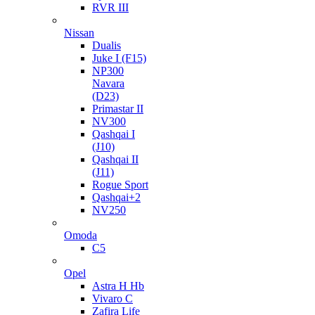
RVR III
Nissan
Dualis
Juke I (F15)
NP300
Navara
(D23)
Primastar II
NV300
Qashqai I
(J10)
Qashqai II
(J11)
Rogue Sport
Qashqai+2
NV250
Omoda
C5
Opel
Astra H Hb
Vivaro C
Zafira Life