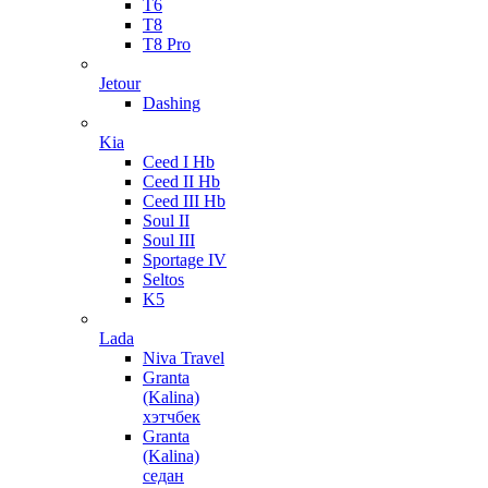
T6
T8
T8 Pro
Jetour
Dashing
Kia
Ceed I Hb
Ceed II Hb
Ceed III Hb
Soul II
Soul III
Sportage IV
Seltos
K5
Lada
Niva Travel
Granta
(Kalina)
хэтчбек
Granta
(Kalina)
седан