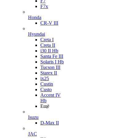
F7
F7x
Honda
CR-V III
Hyundai
Creta I
Creta II
i30 II Hb
Santa Fe III
Solaris I Hb
Tucson III
Starex II
ix25
Custin
Custo
Accent IV
Hb
Ещё
Isuzu
D-Max II
JAC