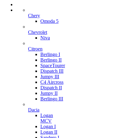
Chery
Omoda 5
Chevrolet
Niva
Citroen
Berlingo I
Berlingo II
SpaceTourer
Dispatch III
Jumpy III
C4 Aircross
Dispatch II
Jumpy II
Berlingo III
Dacia
Logan
MCV
Logan I
Logan II
Sandero I