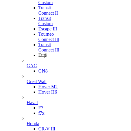
Custom
Transit
Connect II
Transit
Custom
Escape III
Tourneo
Connect III
Transit
Connect III
Ещё
GAC
GN8
Great Wall
Hover M2
Hover H6
Haval
F7
f7x
Honda
CR-V III