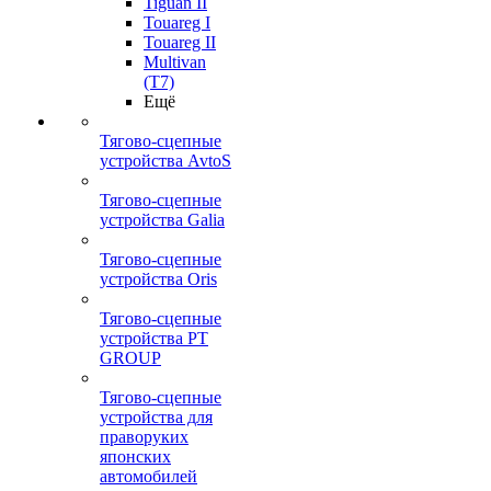
Tiguan II
Touareg I
Touareg II
Multivan
(T7)
Ещё
Тягово-сцепные
устройства AvtoS
Тягово-сцепные
устройства Galia
Тягово-сцепные
устройства Oris
Тягово-сцепные
устройства PT
GROUP
Тягово-сцепные
устройства для
праворуких
японских
автомобилей