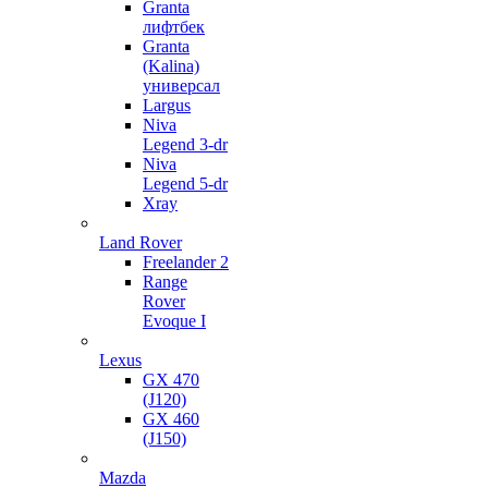
Granta
лифтбек
Granta
(Kalina)
универсал
Largus
Niva
Legend 3-dr
Niva
Legend 5-dr
Xray
Land Rover
Freelander 2
Range
Rover
Evoque I
Lexus
GX 470
(J120)
GX 460
(J150)
Mazda