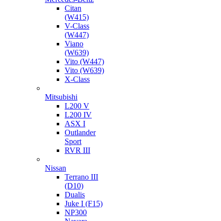
Citan
(W415)
V-Class
(W447)
Viano
(W639)
Vito (W447)
Vito (W639)
X-Class
Mitsubishi
L200 V
L200 IV
ASX I
Outlander
Sport
RVR III
Nissan
Terrano III
(D10)
Dualis
Juke I (F15)
NP300