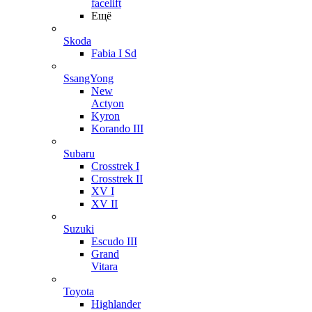
facelift
Ещё
Skoda
Fabia I Sd
SsangYong
New
Actyon
Kyron
Korando III
Subaru
Crosstrek I
Crosstrek II
XV I
XV II
Suzuki
Escudo III
Grand
Vitara
Toyota
Highlander