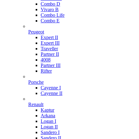
Combo D
Vivaro B
Combo Life
Combo E
Peugeot
Expert II
Expert III
Traveller
Partner II
4008
Partner III
Rifter
Porsche
Cayenne I
Cayenne II
Renault
Kaptur
Arkana
Logan I
Logan II
Sandero I
Sandero II