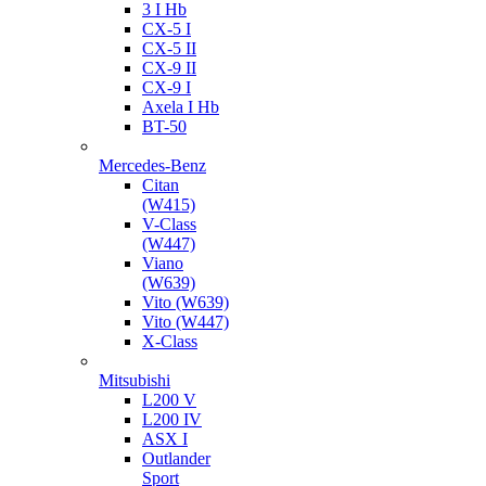
3 I Hb
CX-5 I
CX-5 II
CX-9 II
CX-9 I
Axela I Hb
BT-50
Mercedes-Benz
Citan
(W415)
V-Class
(W447)
Viano
(W639)
Vito (W639)
Vito (W447)
X-Class
Mitsubishi
L200 V
L200 IV
ASX I
Outlander
Sport