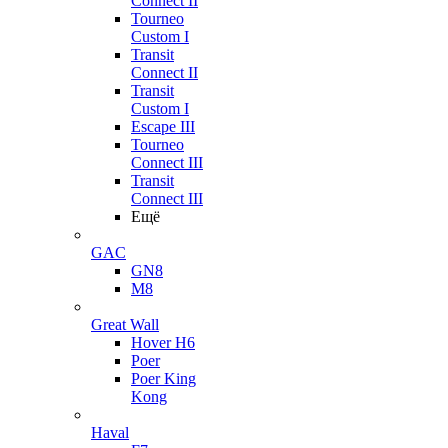
Connect II
Tourneo
Custom I
Transit
Connect II
Transit
Custom I
Escape III
Tourneo
Connect III
Transit
Connect III
Ещё
GAC
GN8
M8
Great Wall
Hover H6
Poer
Poer King
Kong
Haval