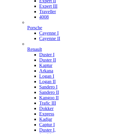
Expert II
Expert III
Traveller
4008
Porsche
Cayenne I
Cayenne II
Renault
Duster I
Duster II
Kaptur
Arkana
Logan I
Logan II
Sandero I
Sandero II
Kangoo II
Trafic III
Dokker
Express
Kadjar
Captur I
Duster I,