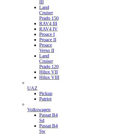
III
Land
Cruiser
Prado 150
RAV4 III
RAV4 IV
Proace I
Proace II
Proace
Verso II
Land
Cruiser
Prado 120
Hilux VII
Hilux VIII
UAZ
Pickup
Patriot
Volkswagen
Passat B4
Sd
Passat B4
Sw