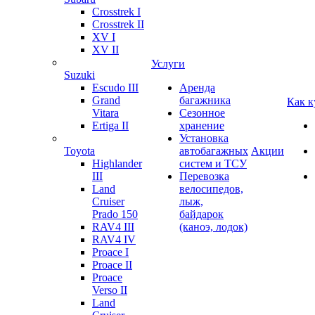
Crosstrek I
Crosstrek II
XV I
XV II
Услуги
Suzuki
Escudo III
Аренда
Grand
багажника
Как к
Vitara
Сезонное
Ertiga II
хранение
Установка
Toyota
автобагажных
Акции
Highlander
систем и ТСУ
III
Перевозка
Land
велосипедов,
Cruiser
лыж,
Prado 150
байдарок
RAV4 III
(каноэ, лодок)
RAV4 IV
Proace I
Proace II
Proace
Verso II
Land