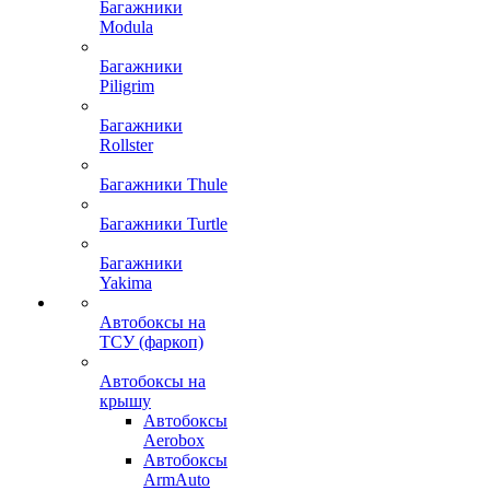
Багажники
Modula
Багажники
Piligrim
Багажники
Rollster
Багажники Thule
Багажники Turtle
Багажники
Yakima
Автобоксы на
ТСУ (фаркоп)
Автобоксы на
крышу
Автобоксы
Aerobox
Автобоксы
ArmAuto