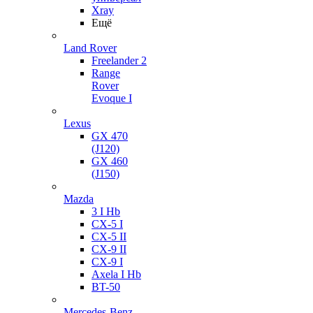
Xray
Ещё
Land Rover
Freelander 2
Range
Rover
Evoque I
Lexus
GX 470
(J120)
GX 460
(J150)
Mazda
3 I Hb
CX-5 I
CX-5 II
CX-9 II
CX-9 I
Axela I Hb
BT-50
Mercedes-Benz