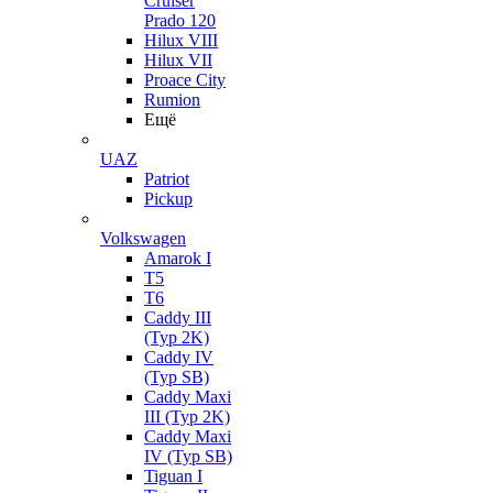
Cruiser
Prado 120
Hilux VIII
Hilux VII
Proace City
Rumion
Ещё
UAZ
Patriot
Pickup
Volkswagen
Amarok I
T5
T6
Caddy III
(Typ 2K)
Caddy IV
(Typ SB)
Caddy Maxi
III (Typ 2K)
Caddy Maxi
IV (Typ SB)
Tiguan I