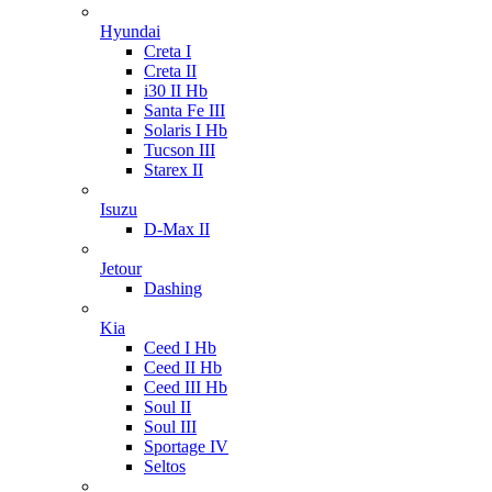
Hyundai
Creta I
Creta II
i30 II Hb
Santa Fe III
Solaris I Hb
Tucson III
Starex II
Isuzu
D-Max II
Jetour
Dashing
Kia
Ceed I Hb
Ceed II Hb
Ceed III Hb
Soul II
Soul III
Sportage IV
Seltos