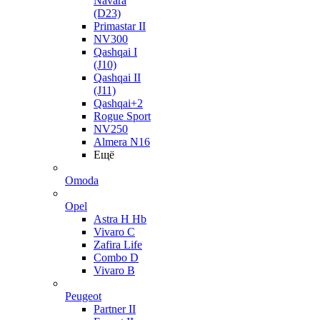
Navara
(D23)
Primastar II
NV300
Qashqai I
(J10)
Qashqai II
(J11)
Qashqai+2
Rogue Sport
NV250
Almera N16
Ещё
Omoda
Opel
Astra H Hb
Vivaro C
Zafira Life
Combo D
Vivaro B
Peugeot
Partner II