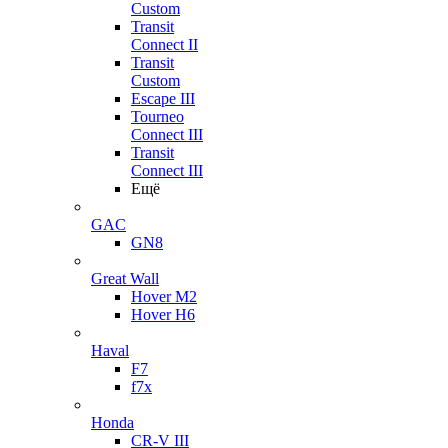
Custom
Transit
Connect II
Transit
Custom
Escape III
Tourneo
Connect III
Transit
Connect III
Ещё
GAC
GN8
Great Wall
Hover M2
Hover H6
Haval
F7
f7x
Honda
CR-V III