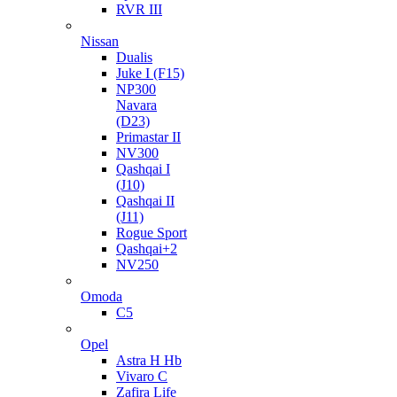
RVR III
Nissan
Dualis
Juke I (F15)
NP300
Navara
(D23)
Primastar II
NV300
Qashqai I
(J10)
Qashqai II
(J11)
Rogue Sport
Qashqai+2
NV250
Omoda
C5
Opel
Astra H Hb
Vivaro C
Zafira Life