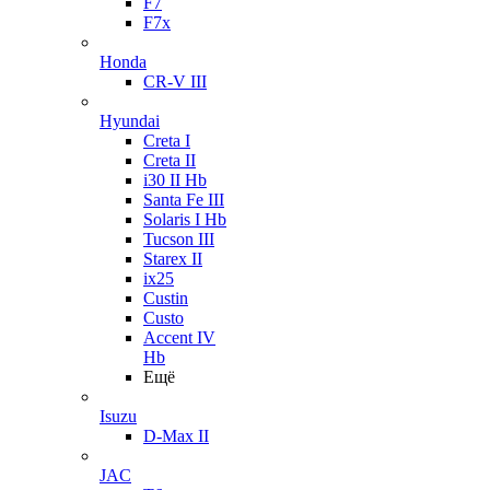
F7
F7x
Honda
CR-V III
Hyundai
Creta I
Creta II
i30 II Hb
Santa Fe III
Solaris I Hb
Tucson III
Starex II
ix25
Custin
Custo
Accent IV
Hb
Ещё
Isuzu
D-Max II
JAC