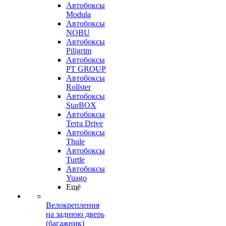
Автобоксы
Modula
Автобоксы
NOBU
Автобоксы
Piligrim
Автобоксы
PT GROUP
Автобоксы
Rollster
Автобоксы
StarBOX
Автобоксы
Terra Drive
Автобоксы
Thule
Автобоксы
Turtle
Автобоксы
Yuago
Ещё
Велокрепления
на заднюю дверь
(багажник)