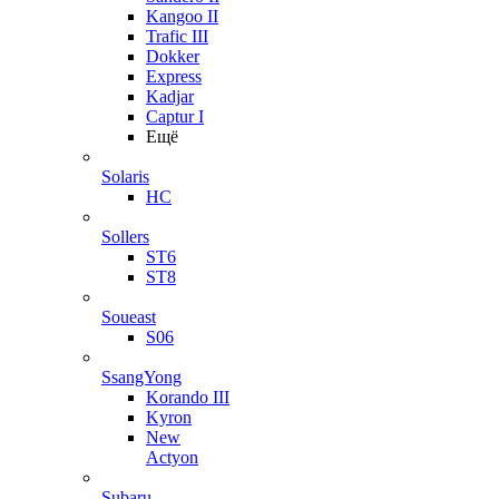
Kangoo II
Trafic III
Dokker
Express
Kadjar
Captur I
Ещё
Solaris
HC
Sollers
ST6
ST8
Soueast
S06
SsangYong
Korando III
Kyron
New
Actyon
Subaru