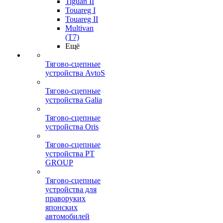
Tiguan II
Touareg I
Touareg II
Multivan
(T7)
Ещё
Тягово-сцепные
устройства AvtoS
Тягово-сцепные
устройства Galia
Тягово-сцепные
устройства Oris
Тягово-сцепные
устройства PT
GROUP
Тягово-сцепные
устройства для
праворуких
японских
автомобилей