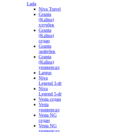
Lada
Niva Travel
Granta
(Kalina)
хэтчбек
Granta
(Kalina)
седан
Granta
лифтбек
Granta
(Kalina)
универсал
Largus
Niva
Legend 3-dr
Niva
Legend 5-dr
Vesta седан
Vesta
универсал
Vesta NG
седан
Vesta NG
универсал