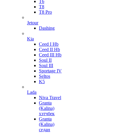
T6
T8
T8 Pro
Jetour
Dashing
Kia
Ceed I Hb
Ceed II Hb
Ceed III Hb
Soul II
Soul III
Sportage IV
Seltos
K5
Lada
Niva Travel
Granta
(Kalina)
хэтчбек
Granta
(Kalina)
седан