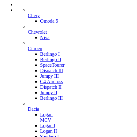
Chery
Omoda 5
Chevrolet
Niva
Citroen
Berlingo I
Berlingo II
SpaceTourer
Dispatch III
Jumpy III
C4 Aircross
Dispatch II
Jumpy II
Berlingo III
Dacia
Logan
MCV
Logan I
Logan II
Sandero I