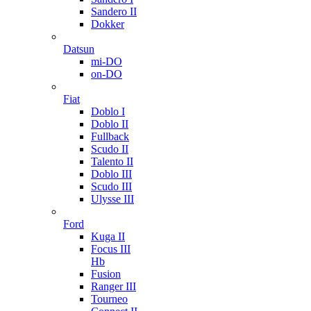
Sandero II
Dokker
Datsun
mi-DO
on-DO
Fiat
Doblo I
Doblo II
Fullback
Scudo II
Talento II
Doblo III
Scudo III
Ulysse III
Ford
Kuga II
Focus III
Hb
Fusion
Ranger III
Tourneo