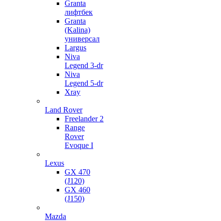
Granta
лифтбек
Granta
(Kalina)
универсал
Largus
Niva
Legend 3-dr
Niva
Legend 5-dr
Xray
Land Rover
Freelander 2
Range
Rover
Evoque I
Lexus
GX 470
(J120)
GX 460
(J150)
Mazda