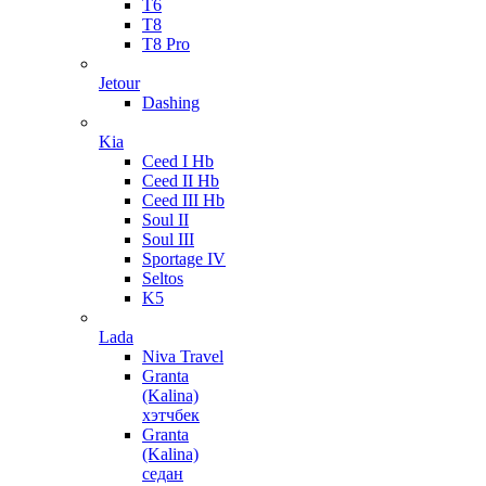
T6
T8
T8 Pro
Jetour
Dashing
Kia
Ceed I Hb
Ceed II Hb
Ceed III Hb
Soul II
Soul III
Sportage IV
Seltos
K5
Lada
Niva Travel
Granta
(Kalina)
хэтчбек
Granta
(Kalina)
седан