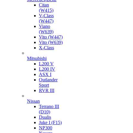
Citan
(W415)
V-Class
(W447)
Viano
(W639)
Vito (W447)
Vito (W639)
X-Class
Mitsubishi
L200 V
L200 IV
ASX I
Outlander
Sport
RVR III
Nissan
Terrano III
(D10)
Dualis
Juke I (F15)
NP300