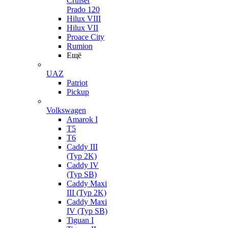
Cruiser
Prado 120
Hilux VIII
Hilux VII
Proace City
Rumion
Ещё
UAZ
Patriot
Pickup
Volkswagen
Amarok I
T5
T6
Caddy III
(Typ 2K)
Caddy IV
(Typ SB)
Caddy Maxi
III (Typ 2K)
Caddy Maxi
IV (Typ SB)
Tiguan I