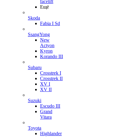
facelift
Ещё
Skoda
Fabia I Sd
SsangYong
New
Actyon
Kyron
Korando III
Subaru
Crosstrek I
Crosstrek II
XV I
XV II
Suzuki
Escudo III
Grand
Vitara
Toyota
Highlander