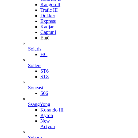
Kangoo II
Trafic III
Dokker
Express
Kadjar
Captur I
Ещё
Solaris
HC
Sollers
ST6
ST8
Soueast
S06
SsangYong
Korando III
Kyron
New
Actyon
Subaru