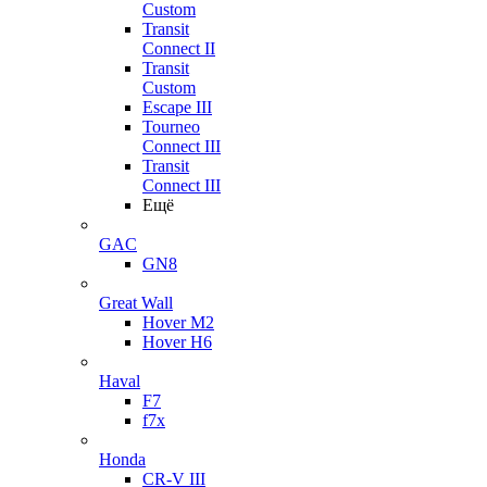
Custom
Transit
Connect II
Transit
Custom
Escape III
Tourneo
Connect III
Transit
Connect III
Ещё
GAC
GN8
Great Wall
Hover M2
Hover H6
Haval
F7
f7x
Honda
CR-V III