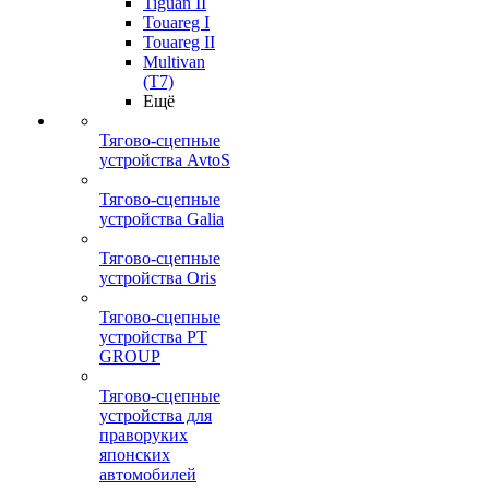
Tiguan II
Touareg I
Touareg II
Multivan
(T7)
Ещё
Тягово-сцепные
устройства AvtoS
Тягово-сцепные
устройства Galia
Тягово-сцепные
устройства Oris
Тягово-сцепные
устройства PT
GROUP
Тягово-сцепные
устройства для
праворуких
японских
автомобилей