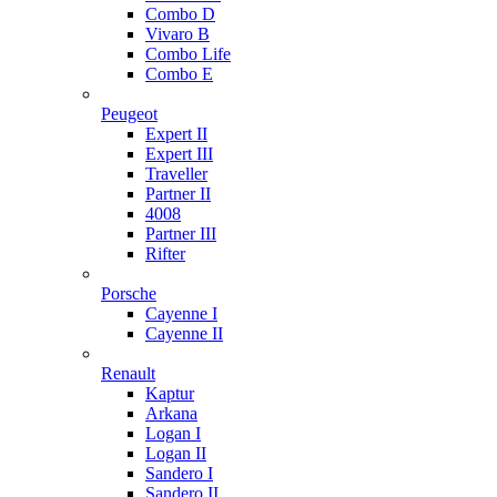
Combo D
Vivaro B
Combo Life
Combo E
Peugeot
Expert II
Expert III
Traveller
Partner II
4008
Partner III
Rifter
Porsche
Cayenne I
Cayenne II
Renault
Kaptur
Arkana
Logan I
Logan II
Sandero I
Sandero II