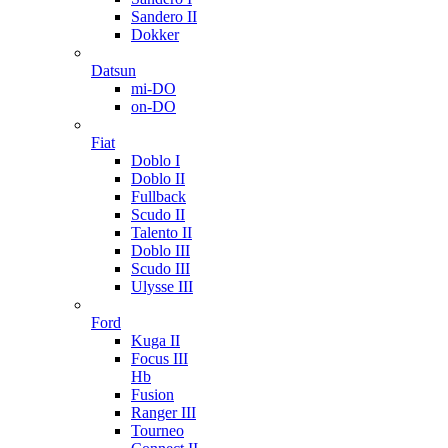
Sandero II
Dokker
Datsun
mi-DO
on-DO
Fiat
Doblo I
Doblo II
Fullback
Scudo II
Talento II
Doblo III
Scudo III
Ulysse III
Ford
Kuga II
Focus III
Hb
Fusion
Ranger III
Tourneo