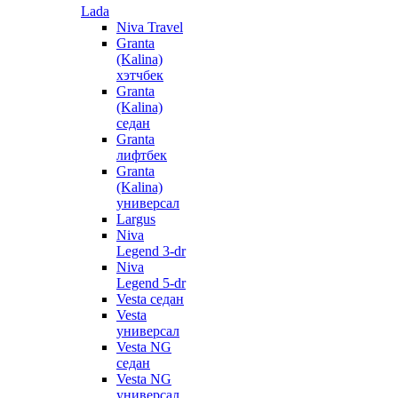
Lada
Niva Travel
Granta
(Kalina)
хэтчбек
Granta
(Kalina)
седан
Granta
лифтбек
Granta
(Kalina)
универсал
Largus
Niva
Legend 3-dr
Niva
Legend 5-dr
Vesta седан
Vesta
универсал
Vesta NG
седан
Vesta NG
универсал