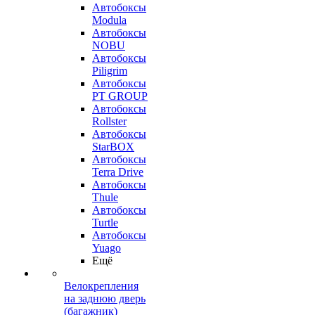
Автобоксы
Modula
Автобоксы
NOBU
Автобоксы
Piligrim
Автобоксы
PT GROUP
Автобоксы
Rollster
Автобоксы
StarBOX
Автобоксы
Terra Drive
Автобоксы
Thule
Автобоксы
Turtle
Автобоксы
Yuago
Ещё
Велокрепления
на заднюю дверь
(багажник)