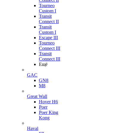
Connect II
Tourneo
Custom I
Transit
Connect II
Transit
Custom I
Escape III
Tourneo
Connect III
Transit
Connect III
Ещё
GAC
GN8
M8
Great Wall
Hover H6
Poer
Poer King
Kong
Haval