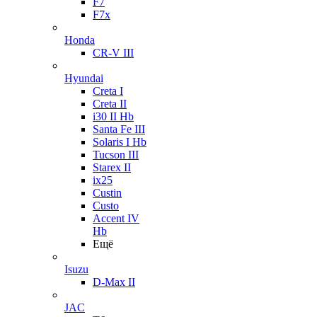
F7
F7x
Honda
CR-V III
Hyundai
Creta I
Creta II
i30 II Hb
Santa Fe III
Solaris I Hb
Tucson III
Starex II
ix25
Custin
Custo
Accent IV
Hb
Ещё
Isuzu
D-Max II
JAC