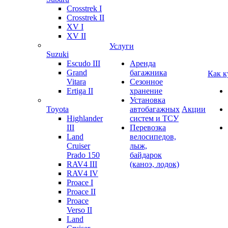
Crosstrek I
Crosstrek II
XV I
XV II
Услуги
Suzuki
Escudo III
Аренда
Grand
багажника
Как к
Vitara
Сезонное
Ertiga II
хранение
Установка
Toyota
автобагажных
Акции
Highlander
систем и ТСУ
III
Перевозка
Land
велосипедов,
Cruiser
лыж,
Prado 150
байдарок
RAV4 III
(каноэ, лодок)
RAV4 IV
Proace I
Proace II
Proace
Verso II
Land