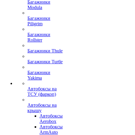
Багажники
Modula
Багажники
Piligrim
Багажники
Rollster
Багажники Thule
Багажники Turtle
Багажники
Yakima
Автобоксы на
ТСУ (фаркоп)
Автобоксы на
крышу
Автобоксы
Aerobox
Автобоксы
ArmAuto