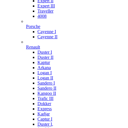
Expert II
Expert III
Traveller
4008
Porsche
Cayenne I
Cayenne II
Renault
Duster I
Duster II
Kaptur
Arkana
Logan I
Logan II
Sandero I
Sandero II
Kangoo II
Trafic III
Dokker
Express
Kadjar
Captur I
Duster I,