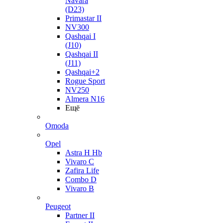
Navara
(D23)
Primastar II
NV300
Qashqai I
(J10)
Qashqai II
(J11)
Qashqai+2
Rogue Sport
NV250
Almera N16
Ещё
Omoda
Opel
Astra H Hb
Vivaro C
Zafira Life
Combo D
Vivaro B
Peugeot
Partner II