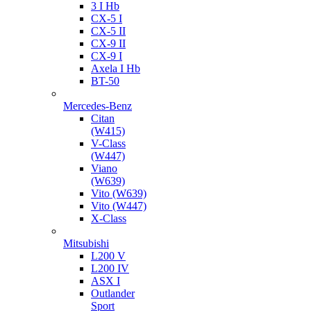
3 I Hb
CX-5 I
CX-5 II
CX-9 II
CX-9 I
Axela I Hb
BT-50
Mercedes-Benz
Citan
(W415)
V-Class
(W447)
Viano
(W639)
Vito (W639)
Vito (W447)
X-Class
Mitsubishi
L200 V
L200 IV
ASX I
Outlander
Sport