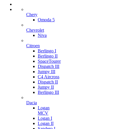
Chery
Omoda 5
Chevrolet
Niva
Citroen
Berlingo I
Berlingo II
SpaceTourer
Dispatch III
Jumpy III
C4 Aircross
Dispatch II
Jumpy II
Berlingo III
Dacia
Logan
MCV
Logan I
Logan II
Sandero I