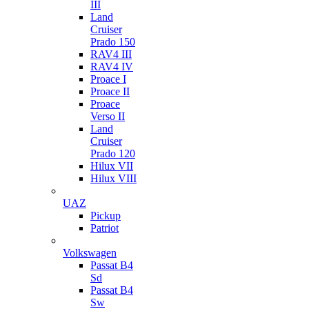
III
Land
Cruiser
Prado 150
RAV4 III
RAV4 IV
Proace I
Proace II
Proace
Verso II
Land
Cruiser
Prado 120
Hilux VII
Hilux VIII
UAZ
Pickup
Patriot
Volkswagen
Passat B4
Sd
Passat B4
Sw