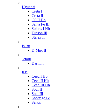
Hyundai
Creta I
Creta II
i30 II Hb
Santa Fe III
Solaris I Hb
Tucson III
Starex II
Isuzu
D-Max II
Jetour
Dashing
Kia
Ceed I Hb
Ceed II Hb
Ceed III Hb
Soul II
Soul III
Sportage IV
Seltos