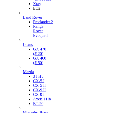
Xray
Ещё
Land Rover
Freelander 2
Range
Rover
Evoque I
Lexus
GX 470
(J120)
GX 460
(J150)
Mazda
3 I Hb
CX-5 I
CX-5 II
CX-9 II
CX-9 I
Axela I Hb
BT-50
Mercedes-Benz