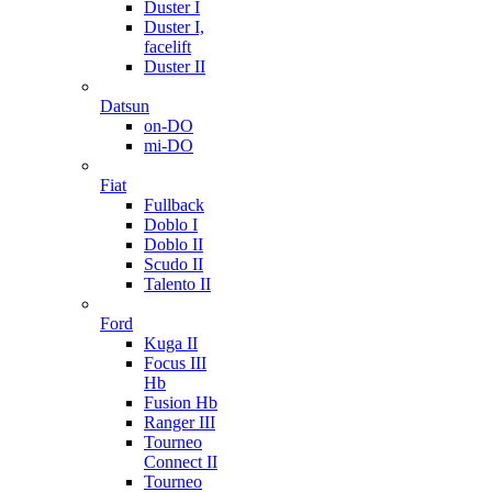
Duster I
Duster I,
facelift
Duster II
Datsun
on-DO
mi-DO
Fiat
Fullback
Doblo I
Doblo II
Scudo II
Talento II
Ford
Kuga II
Focus III
Hb
Fusion Hb
Ranger III
Tourneo
Connect II
Tourneo