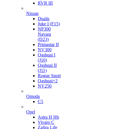
RVR III
Nissan
Dualis
Juke I (F15)
NP300
Navara
(D23)
Primastar II
NV300
Qashqai I
(J10)
Qashqai II
(J11)
Rogue Sport
Qashqai+2
NV250
Omoda
C5
Opel
Astra H Hb
Vivaro C
Zafira Life