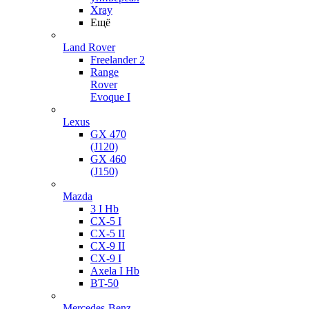
Xray
Ещё
Land Rover
Freelander 2
Range
Rover
Evoque I
Lexus
GX 470
(J120)
GX 460
(J150)
Mazda
3 I Hb
CX-5 I
CX-5 II
CX-9 II
CX-9 I
Axela I Hb
BT-50
Mercedes-Benz