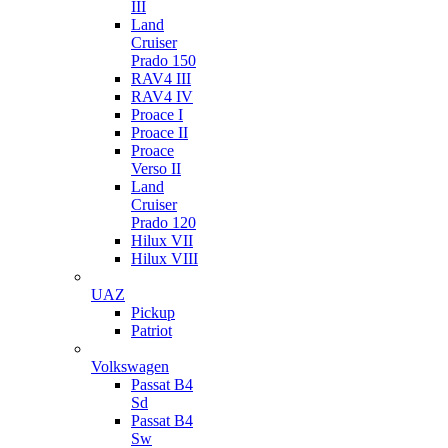
III
Land
Cruiser
Prado 150
RAV4 III
RAV4 IV
Proace I
Proace II
Proace
Verso II
Land
Cruiser
Prado 120
Hilux VII
Hilux VIII
UAZ
Pickup
Patriot
Volkswagen
Passat B4
Sd
Passat B4
Sw