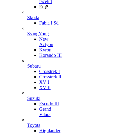
facelift
Ещё
Skoda
Fabia I Sd
SsangYong
New
Actyon
Kyron
Korando III
Subaru
Crosstrek I
Crosstrek II
XV I
XV II
Suzuki
Escudo III
Grand
Vitara
Toyota
Highlander