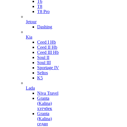
T6
T8
T8 Pro
Jetour
Dashing
Kia
Ceed I Hb
Ceed II Hb
Ceed III Hb
Soul II
Soul III
Sportage IV
Seltos
K5
Lada
Niva Travel
Granta
(Kalina)
хэтчбек
Granta
(Kalina)
седан