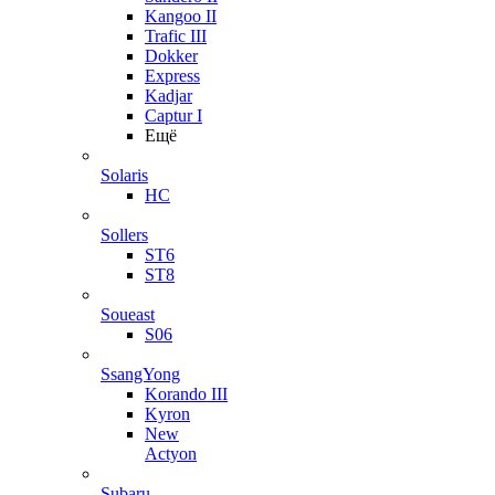
Kangoo II
Trafic III
Dokker
Express
Kadjar
Captur I
Ещё
Solaris
HC
Sollers
ST6
ST8
Soueast
S06
SsangYong
Korando III
Kyron
New
Actyon
Subaru