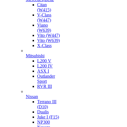
Citan
(W415)
V-Class
(W447)
Viano
(W639)
Vito (W447)
Vito (W639)
X-Class
Mitsubishi
L200 V
L200 IV
ASX I
Outlander
Sport
RVR III
Nissan
Terrano III
(D10)
Dualis
Juke I (F15)
NP300