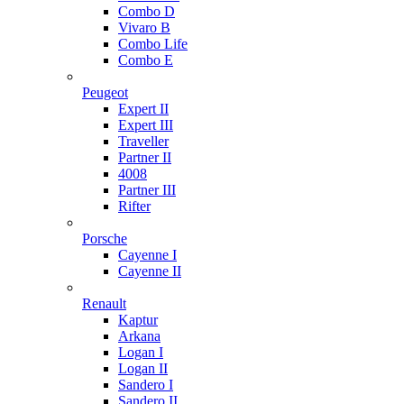
Combo D
Vivaro B
Combo Life
Combo E
Peugeot
Expert II
Expert III
Traveller
Partner II
4008
Partner III
Rifter
Porsche
Cayenne I
Cayenne II
Renault
Kaptur
Arkana
Logan I
Logan II
Sandero I
Sandero II