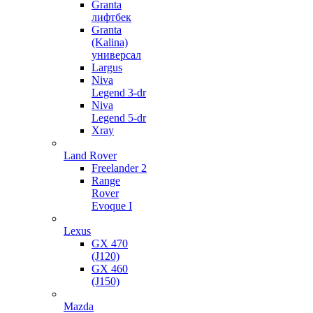
Granta
лифтбек
Granta
(Kalina)
универсал
Largus
Niva
Legend 3-dr
Niva
Legend 5-dr
Xray
Land Rover
Freelander 2
Range
Rover
Evoque I
Lexus
GX 470
(J120)
GX 460
(J150)
Mazda