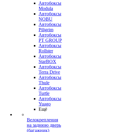
Автобоксы
Modula
Автобоксы
NOBU
Автобоксы
Piligrim
Автобоксы
PT GROUP
Автобоксы
Rollster
Автобоксы
StarBOX
Автобоксы
Terra Drive
Автобоксы
Thule
Автобоксы
Turtle
Автобоксы
Yuago
Ещё
Велокрепления
на заднюю дверь
(багажник)