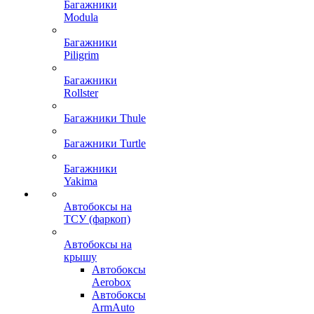
Багажники
Modula
Багажники
Piligrim
Багажники
Rollster
Багажники Thule
Багажники Turtle
Багажники
Yakima
Автобоксы на
ТСУ (фаркоп)
Автобоксы на
крышу
Автобоксы
Aerobox
Автобоксы
ArmAuto