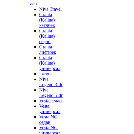
Lada
Niva Travel
Granta
(Kalina)
хэтчбек
Granta
(Kalina)
седан
Granta
лифтбек
Granta
(Kalina)
универсал
Largus
Niva
Legend 3-dr
Niva
Legend 5-dr
Vesta седан
Vesta
универсал
Vesta NG
седан
Vesta NG
универсал