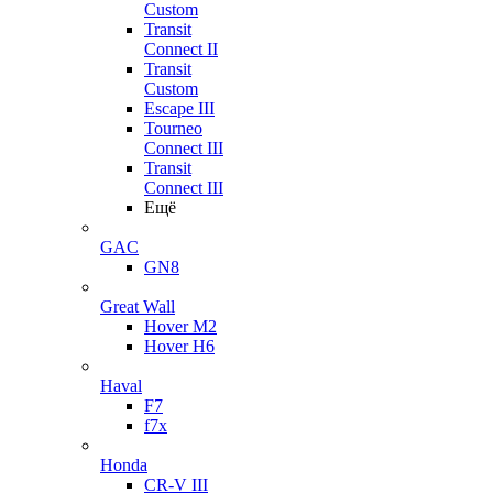
Custom
Transit
Connect II
Transit
Custom
Escape III
Tourneo
Connect III
Transit
Connect III
Ещё
GAC
GN8
Great Wall
Hover M2
Hover H6
Haval
F7
f7x
Honda
CR-V III