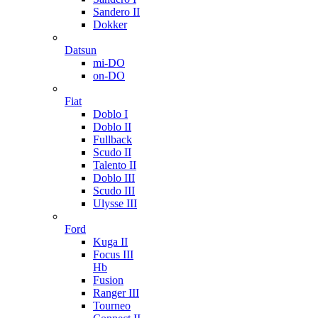
Sandero II
Dokker
Datsun
mi-DO
on-DO
Fiat
Doblo I
Doblo II
Fullback
Scudo II
Talento II
Doblo III
Scudo III
Ulysse III
Ford
Kuga II
Focus III
Hb
Fusion
Ranger III
Tourneo