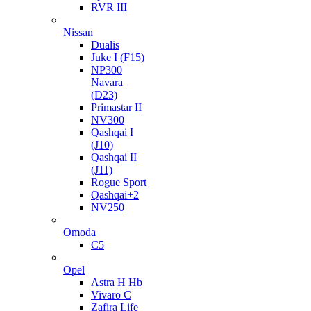
RVR III
Nissan
Dualis
Juke I (F15)
NP300
Navara
(D23)
Primastar II
NV300
Qashqai I
(J10)
Qashqai II
(J11)
Rogue Sport
Qashqai+2
NV250
Omoda
C5
Opel
Astra H Hb
Vivaro C
Zafira Life