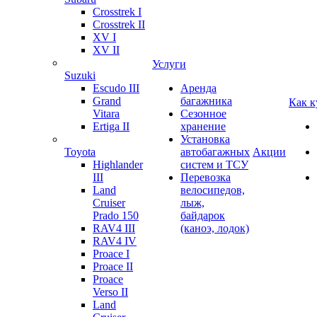
Crosstrek I
Crosstrek II
XV I
XV II
Услуги
Suzuki
Escudo III
Аренда
Grand
багажника
Как к
Vitara
Сезонное
Ertiga II
хранение
Установка
Toyota
автобагажных
Акции
Highlander
систем и ТСУ
III
Перевозка
Land
велосипедов,
Cruiser
лыж,
Prado 150
байдарок
RAV4 III
(каноэ, лодок)
RAV4 IV
Proace I
Proace II
Proace
Verso II
Land