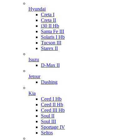
Hyundai
Creta I
Creta II
i30 II Hb
Santa Fe III
Solaris I Hb
Tucson III
Starex II
Isuzu
D-Max II
Jetour
Dashing
Kia
Ceed I Hb
Ceed II Hb
Ceed III Hb
Soul II
Soul III
Sportage IV
Seltos