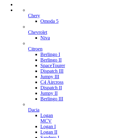
Chery
Omoda 5
Chevrolet
Niva
Citroen
Berlingo I
Berlingo II
SpaceTourer
Dispatch III
Jumpy III
C4 Aircross
Dispatch II
Jumpy II
Berlingo III
Dacia
Logan
MCV
Logan I
Logan II
Sandero I