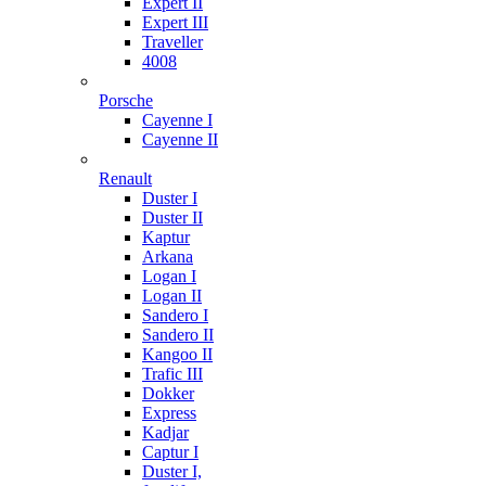
Expert II
Expert III
Traveller
4008
Porsche
Cayenne I
Cayenne II
Renault
Duster I
Duster II
Kaptur
Arkana
Logan I
Logan II
Sandero I
Sandero II
Kangoo II
Trafic III
Dokker
Express
Kadjar
Captur I
Duster I,