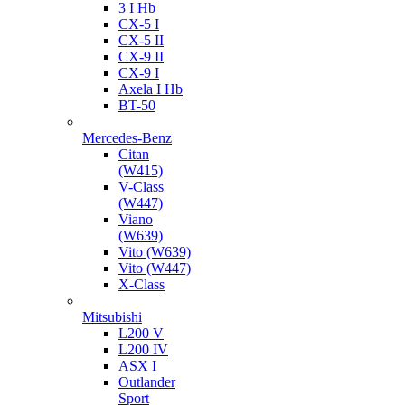
3 I Hb
CX-5 I
CX-5 II
CX-9 II
CX-9 I
Axela I Hb
BT-50
Mercedes-Benz
Citan
(W415)
V-Class
(W447)
Viano
(W639)
Vito (W639)
Vito (W447)
X-Class
Mitsubishi
L200 V
L200 IV
ASX I
Outlander
Sport