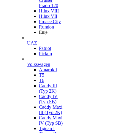
Cruiser
Prado 120
Hilux VIII
Hilux VII
Proace City
Rumion
Ещё
UAZ
Patriot
Pickup
Volkswagen
Amarok I
T5
T6
Caddy III
(Typ 2K)
Caddy IV
(Typ SB)
Caddy Maxi
III (Typ 2K)
Caddy Maxi
IV (Typ SB)
Tiguan I