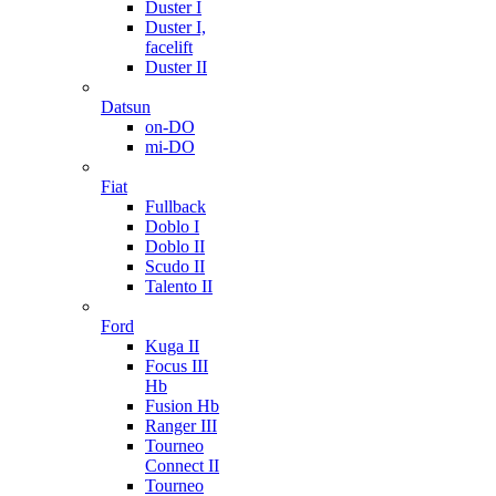
Duster I
Duster I,
facelift
Duster II
Datsun
on-DO
mi-DO
Fiat
Fullback
Doblo I
Doblo II
Scudo II
Talento II
Ford
Kuga II
Focus III
Hb
Fusion Hb
Ranger III
Tourneo
Connect II
Tourneo