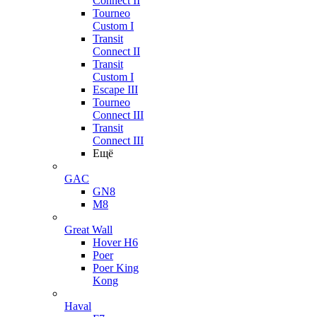
Connect II
Tourneo
Custom I
Transit
Connect II
Transit
Custom I
Escape III
Tourneo
Connect III
Transit
Connect III
Ещё
GAC
GN8
M8
Great Wall
Hover H6
Poer
Poer King
Kong
Haval