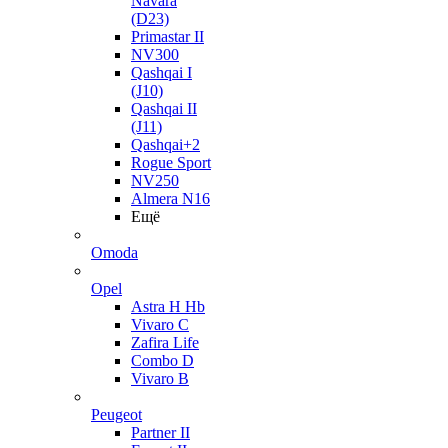
Navara
(D23)
Primastar II
NV300
Qashqai I
(J10)
Qashqai II
(J11)
Qashqai+2
Rogue Sport
NV250
Almera N16
Ещё
Omoda
Opel
Astra H Hb
Vivaro C
Zafira Life
Combo D
Vivaro B
Peugeot
Partner II