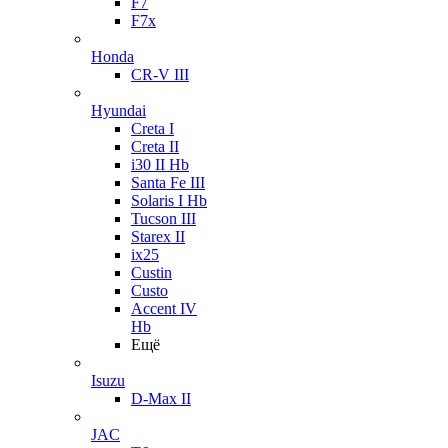
F7
F7x
Honda
CR-V III
Hyundai
Creta I
Creta II
i30 II Hb
Santa Fe III
Solaris I Hb
Tucson III
Starex II
ix25
Custin
Custo
Accent IV
Hb
Ещё
Isuzu
D-Max II
JAC