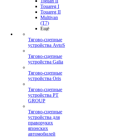
Tiguan II
Touareg I
Touareg II
Multivan
(T7)
Ещё
Тягово-сцепные
устройства AvtoS
Тягово-сцепные
устройства Galia
Тягово-сцепные
устройства Oris
Тягово-сцепные
устройства PT
GROUP
Тягово-сцепные
устройства для
праворуких
японских
автомобилей