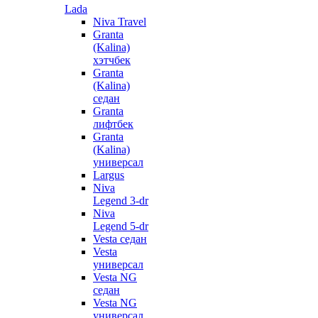
Lada
Niva Travel
Granta
(Kalina)
хэтчбек
Granta
(Kalina)
седан
Granta
лифтбек
Granta
(Kalina)
универсал
Largus
Niva
Legend 3-dr
Niva
Legend 5-dr
Vesta седан
Vesta
универсал
Vesta NG
седан
Vesta NG
универсал