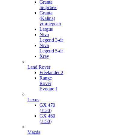
Granta
лифтбек
Granta
(Kalina)
универсал
Largus
Niva
Legend 3-dr
Niva
Legend 5-dr
Xray
Land Rover
Freelander 2
Range
Rover
Evoque I
Lexus
GX 470
(J120)
GX 460
(J150)
Mazda