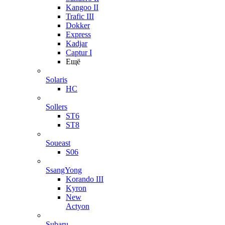
Kangoo II
Trafic III
Dokker
Express
Kadjar
Captur I
Ещё
Solaris
HC
Sollers
ST6
ST8
Soueast
S06
SsangYong
Korando III
Kyron
New
Actyon
Subaru