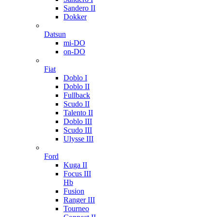
Sandero II
Dokker
Datsun
mi-DO
on-DO
Fiat
Doblo I
Doblo II
Fullback
Scudo II
Talento II
Doblo III
Scudo III
Ulysse III
Ford
Kuga II
Focus III
Hb
Fusion
Ranger III
Tourneo