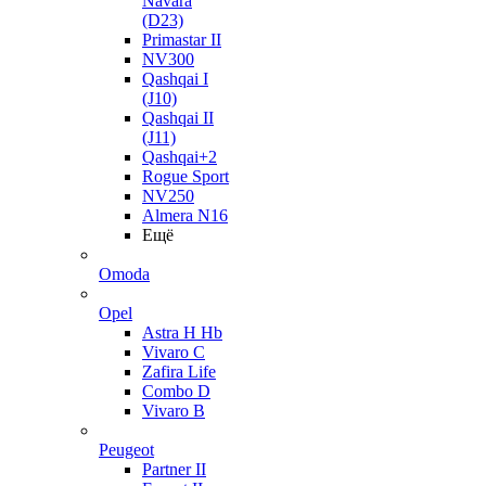
Navara
(D23)
Primastar II
NV300
Qashqai I
(J10)
Qashqai II
(J11)
Qashqai+2
Rogue Sport
NV250
Almera N16
Ещё
Omoda
Opel
Astra H Hb
Vivaro C
Zafira Life
Combo D
Vivaro B
Peugeot
Partner II