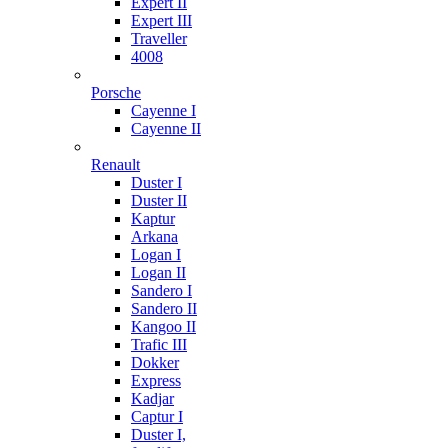
Expert II
Expert III
Traveller
4008
Porsche
Cayenne I
Cayenne II
Renault
Duster I
Duster II
Kaptur
Arkana
Logan I
Logan II
Sandero I
Sandero II
Kangoo II
Trafic III
Dokker
Express
Kadjar
Captur I
Duster I,