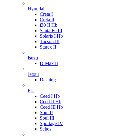
Hyundai
Creta I
Creta II
i30 II Hb
Santa Fe III
Solaris I Hb
Tucson III
Starex II
Isuzu
D-Max II
Jetour
Dashing
Kia
Ceed I Hb
Ceed II Hb
Ceed III Hb
Soul II
Soul III
Sportage IV
Seltos