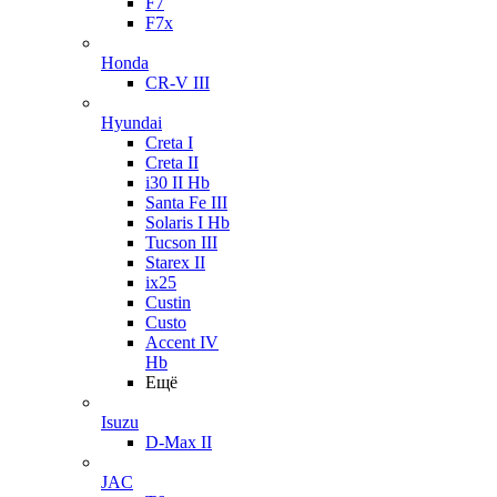
F7
F7x
Honda
CR-V III
Hyundai
Creta I
Creta II
i30 II Hb
Santa Fe III
Solaris I Hb
Tucson III
Starex II
ix25
Custin
Custo
Accent IV
Hb
Ещё
Isuzu
D-Max II
JAC