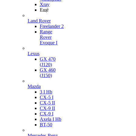
Xray
Ещё
Land Rover
Freelander 2
Range
Rover
Evoque I
Lexus
GX 470
(J120)
GX 460
(J150)
Mazda
3 I Hb
CX-5 I
CX-5 II
CX-9 II
CX-9 I
Axela I Hb
BT-50
Mercedes-Benz