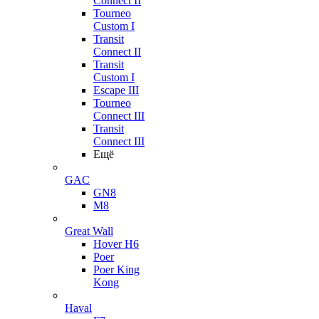
Connect II
Tourneo
Custom I
Transit
Connect II
Transit
Custom I
Escape III
Tourneo
Connect III
Transit
Connect III
Ещё
GAC
GN8
M8
Great Wall
Hover H6
Poer
Poer King
Kong
Haval