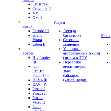
Crosstrek I
Crosstrek II
XV I
XV II
Услуги
Suzuki
Escudo III
Аренда
Grand
багажника
Как к
Vitara
Сезонное
Ertiga II
хранение
Установка
Toyota
автобагажных
Акции
Highlander
систем и ТСУ
III
Перевозка
Land
велосипедов,
Cruiser
лыж,
Prado 150
байдарок
RAV4 III
(каноэ, лодок)
RAV4 IV
Proace I
Proace II
Proace
Verso II
Land