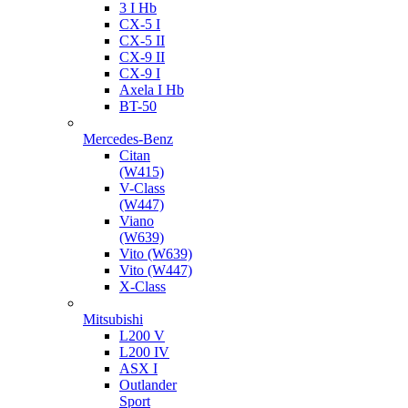
3 I Hb
CX-5 I
CX-5 II
CX-9 II
CX-9 I
Axela I Hb
BT-50
Mercedes-Benz
Citan
(W415)
V-Class
(W447)
Viano
(W639)
Vito (W639)
Vito (W447)
X-Class
Mitsubishi
L200 V
L200 IV
ASX I
Outlander
Sport