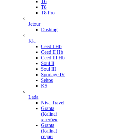
T6
T8
T8 Pro
Jetour
Dashing
Kia
Ceed I Hb
Ceed II Hb
Ceed III Hb
Soul II
Soul III
Sportage IV
Seltos
K5
Lada
Niva Travel
Granta
(Kalina)
хэтчбек
Granta
(Kalina)
седан