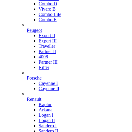
Combo D
Vivaro B
Combo Life
Combo E
Peugeot
Expert II
Expert III
Traveller
Partner II
4008
Partner III
Rifter
Porsche
Cayenne I
Cayenne II
Renault
Kaptur
Arkana
Logan I
Logan II
Sandero I
Sandero II