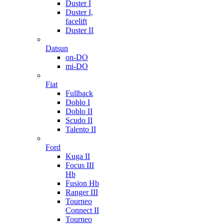
Duster I
Duster I,
facelift
Duster II
Datsun
on-DO
mi-DO
Fiat
Fullback
Doblo I
Doblo II
Scudo II
Talento II
Ford
Kuga II
Focus III
Hb
Fusion Hb
Ranger III
Tourneo
Connect II
Tourneo