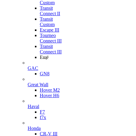
Custom
Transit
Connect II
Transit
Custom
Escape III
Tourneo
Connect III
Transit
Connect III
Ещё
GAC
GN8
Great Wall
Hover M2
Hover H6
Haval
F7
f7x
Honda
CR-V III