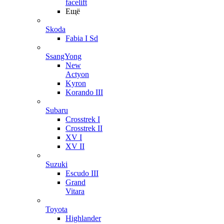
facelift
Ещё
Skoda
Fabia I Sd
SsangYong
New
Actyon
Kyron
Korando III
Subaru
Crosstrek I
Crosstrek II
XV I
XV II
Suzuki
Escudo III
Grand
Vitara
Toyota
Highlander