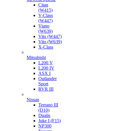
Citan
(W415)
V-Class
(W447)
Viano
(W639)
Vito (W447)
Vito (W639)
X-Class
Mitsubishi
L200 V
L200 IV
ASX I
Outlander
Sport
RVR III
Nissan
Terrano III
(D10)
Dualis
Juke I (F15)
NP300