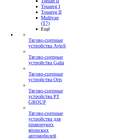
Tiguan II
Touareg I
Touareg II
Multivan
(T7)
Ещё
Тягово-сцепные
устройства AvtoS
Тягово-сцепные
устройства Galia
Тягово-сцепные
устройства Oris
Тягово-сцепные
устройства PT
GROUP
Тягово-сцепные
устройства для
праворуких
японских
автомобилей