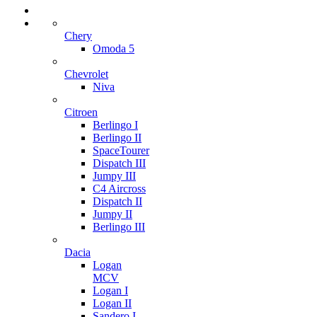
Chery
Omoda 5
Chevrolet
Niva
Citroen
Berlingo I
Berlingo II
SpaceTourer
Dispatch III
Jumpy III
C4 Aircross
Dispatch II
Jumpy II
Berlingo III
Dacia
Logan
MCV
Logan I
Logan II
Sandero I