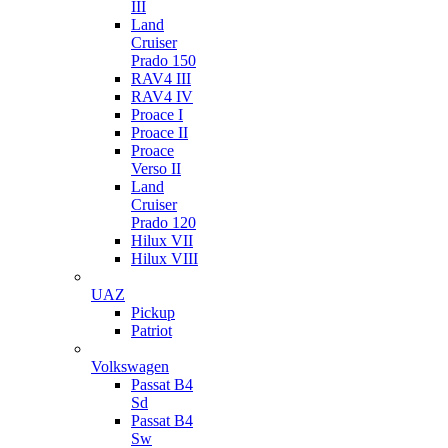
III
Land
Cruiser
Prado 150
RAV4 III
RAV4 IV
Proace I
Proace II
Proace
Verso II
Land
Cruiser
Prado 120
Hilux VII
Hilux VIII
UAZ
Pickup
Patriot
Volkswagen
Passat B4
Sd
Passat B4
Sw