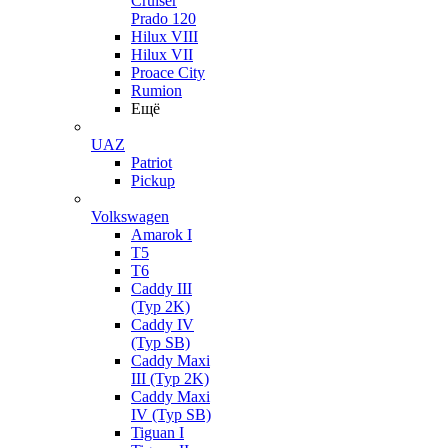
Cruiser
Prado 120
Hilux VIII
Hilux VII
Proace City
Rumion
Ещё
UAZ
Patriot
Pickup
Volkswagen
Amarok I
T5
T6
Caddy III
(Typ 2K)
Caddy IV
(Typ SB)
Caddy Maxi
III (Typ 2K)
Caddy Maxi
IV (Typ SB)
Tiguan I