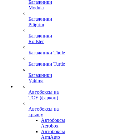
Багажники
Modula
Багажники
Piligrim
Багажники
Rollster
Багажники Thule
Багажники Turtle
Багажники
Yakima
Автобоксы на
ТСУ (фаркоп)
Автобоксы на
крышу
Автобоксы
Aerobox
Автобоксы
ArmAuto