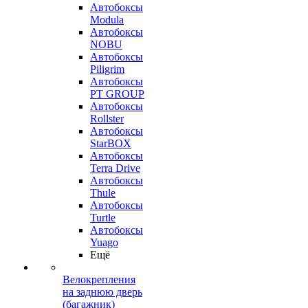
Автобоксы
Modula
Автобоксы
NOBU
Автобоксы
Piligrim
Автобоксы
PT GROUP
Автобоксы
Rollster
Автобоксы
StarBOX
Автобоксы
Terra Drive
Автобоксы
Thule
Автобоксы
Turtle
Автобоксы
Yuago
Ещё
Велокрепления
на заднюю дверь
(багажник)