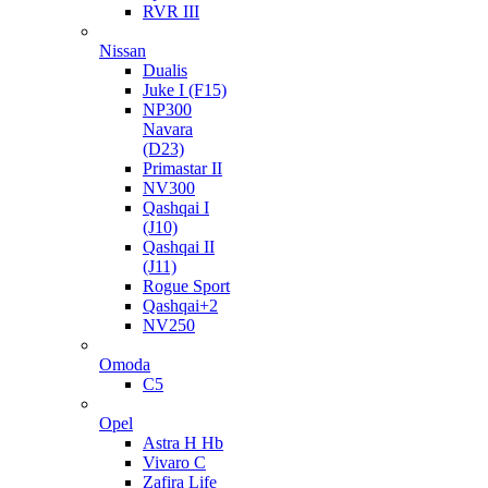
RVR III
Nissan
Dualis
Juke I (F15)
NP300
Navara
(D23)
Primastar II
NV300
Qashqai I
(J10)
Qashqai II
(J11)
Rogue Sport
Qashqai+2
NV250
Omoda
C5
Opel
Astra H Hb
Vivaro C
Zafira Life