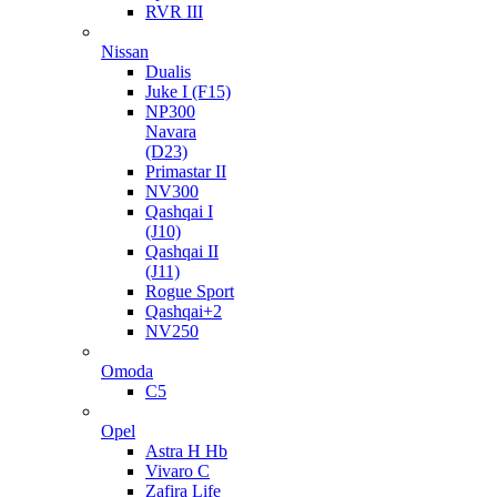
RVR III
Nissan
Dualis
Juke I (F15)
NP300
Navara
(D23)
Primastar II
NV300
Qashqai I
(J10)
Qashqai II
(J11)
Rogue Sport
Qashqai+2
NV250
Omoda
C5
Opel
Astra H Hb
Vivaro C
Zafira Life