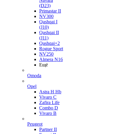
Navara
(D23)
Primastar II
NV300
Qashqai I
(J10)
Qashqai II
(J11)
Qashqai+2
Rogue Sport
NV250
Almera N16
Ещё
Omoda
Opel
Astra H Hb
Vivaro C
Zafira Life
Combo D
Vivaro B
Peugeot
Partner II