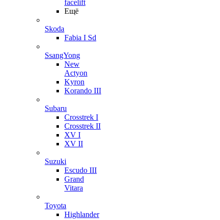
facelift
Ещё
Skoda
Fabia I Sd
SsangYong
New
Actyon
Kyron
Korando III
Subaru
Crosstrek I
Crosstrek II
XV I
XV II
Suzuki
Escudo III
Grand
Vitara
Toyota
Highlander