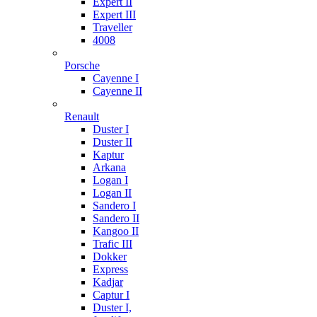
Expert II
Expert III
Traveller
4008
Porsche
Cayenne I
Cayenne II
Renault
Duster I
Duster II
Kaptur
Arkana
Logan I
Logan II
Sandero I
Sandero II
Kangoo II
Trafic III
Dokker
Express
Kadjar
Captur I
Duster I,