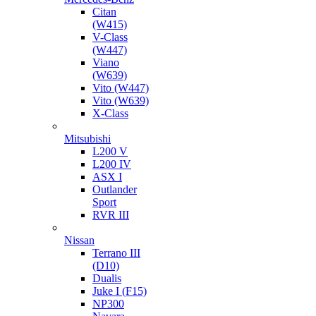
Citan
(W415)
V-Class
(W447)
Viano
(W639)
Vito (W447)
Vito (W639)
X-Class
Mitsubishi
L200 V
L200 IV
ASX I
Outlander
Sport
RVR III
Nissan
Terrano III
(D10)
Dualis
Juke I (F15)
NP300