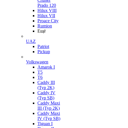
Cruiser
Prado 120
Hilux VIII
Hilux VII
Proace City
Rumion
Ещё
UAZ
Patriot
Pickup
Volkswagen
Amarok I
T5
T6
Caddy III
(Typ 2K)
Caddy IV
(Typ SB)
Caddy Maxi
III (Typ 2K)
Caddy Maxi
IV (Typ SB)
Tiguan I