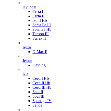
Hyundai
Creta I
Creta II
i30 II Hb
Santa Fe III
Solaris I Hb
Tucson III
Starex II
Isuzu
D-Max II
Jetour
Dashing
Kia
Ceed I Hb
Ceed II Hb
Ceed III Hb
Soul II
Soul III
Sportage IV
Seltos