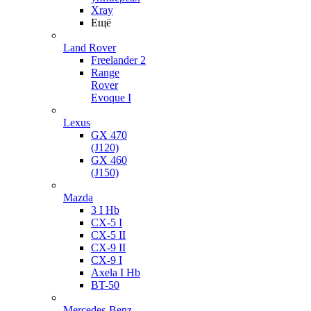
Xray
Ещё
Land Rover
Freelander 2
Range
Rover
Evoque I
Lexus
GX 470
(J120)
GX 460
(J150)
Mazda
3 I Hb
CX-5 I
CX-5 II
CX-9 II
CX-9 I
Axela I Hb
BT-50
Mercedes-Benz