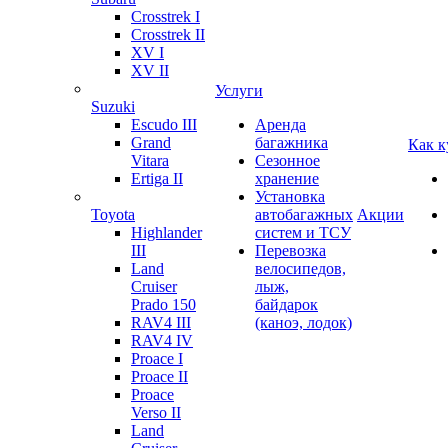
Crosstrek I
Crosstrek II
XV I
XV II
Услуги
Suzuki
Escudo III
Аренда
Grand
багажника
Как к
Vitara
Сезонное
Ertiga II
хранение
Установка
Toyota
автобагажных
Акции
Highlander
систем и ТСУ
III
Перевозка
Land
велосипедов,
Cruiser
лыж,
Prado 150
байдарок
RAV4 III
(каноэ, лодок)
RAV4 IV
Proace I
Proace II
Proace
Verso II
Land