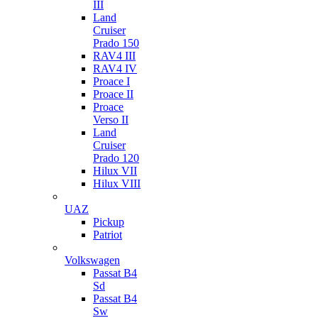
III
Land
Cruiser
Prado 150
RAV4 III
RAV4 IV
Proace I
Proace II
Proace
Verso II
Land
Cruiser
Prado 120
Hilux VII
Hilux VIII
UAZ
Pickup
Patriot
Volkswagen
Passat B4
Sd
Passat B4
Sw