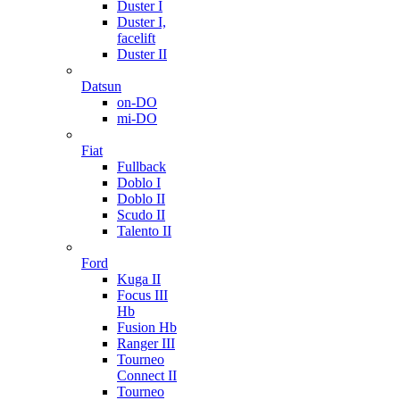
Duster I
Duster I,
facelift
Duster II
Datsun
on-DO
mi-DO
Fiat
Fullback
Doblo I
Doblo II
Scudo II
Talento II
Ford
Kuga II
Focus III
Hb
Fusion Hb
Ranger III
Tourneo
Connect II
Tourneo