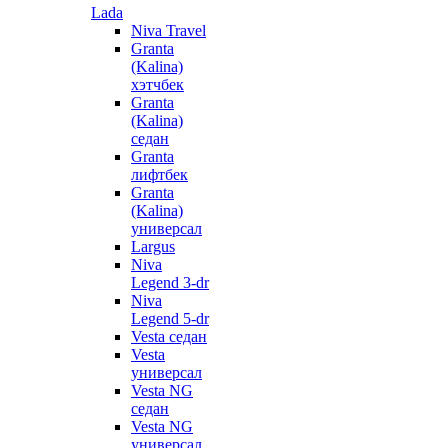
Lada
Niva Travel
Granta
(Kalina)
хэтчбек
Granta
(Kalina)
седан
Granta
лифтбек
Granta
(Kalina)
универсал
Largus
Niva
Legend 3-dr
Niva
Legend 5-dr
Vesta седан
Vesta
универсал
Vesta NG
седан
Vesta NG
универсал