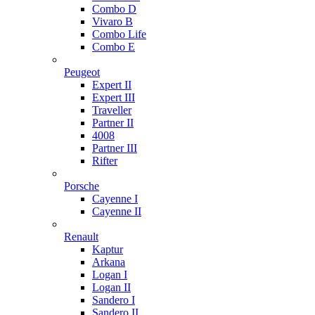
Combo D
Vivaro B
Combo Life
Combo E
Peugeot
Expert II
Expert III
Traveller
Partner II
4008
Partner III
Rifter
Porsche
Cayenne I
Cayenne II
Renault
Kaptur
Arkana
Logan I
Logan II
Sandero I
Sandero II