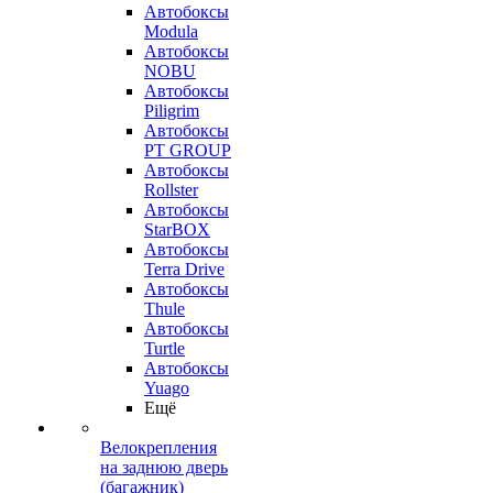
Автобоксы
Modula
Автобоксы
NOBU
Автобоксы
Piligrim
Автобоксы
PT GROUP
Автобоксы
Rollster
Автобоксы
StarBOX
Автобоксы
Terra Drive
Автобоксы
Thule
Автобоксы
Turtle
Автобоксы
Yuago
Ещё
Велокрепления
на заднюю дверь
(багажник)