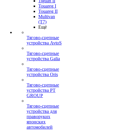
Tiguan II
Touareg I
Touareg II
Multivan
(T7)
Ещё
Тягово-сцепные
устройства AvtoS
Тягово-сцепные
устройства Galia
Тягово-сцепные
устройства Oris
Тягово-сцепные
устройства PT
GROUP
Тягово-сцепные
устройства для
праворуких
японских
автомобилей