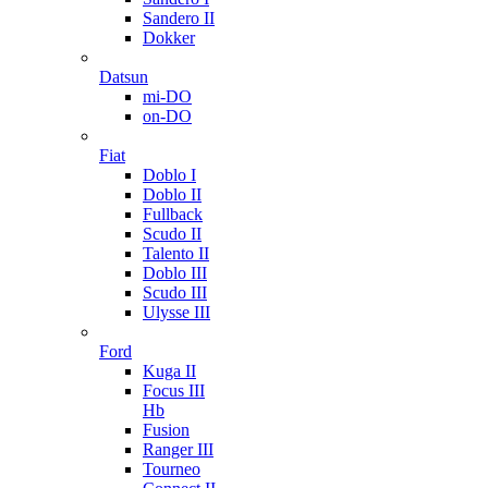
Sandero II
Dokker
Datsun
mi-DO
on-DO
Fiat
Doblo I
Doblo II
Fullback
Scudo II
Talento II
Doblo III
Scudo III
Ulysse III
Ford
Kuga II
Focus III
Hb
Fusion
Ranger III
Tourneo