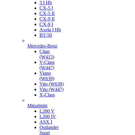
3 I Hb
CX-5 I
CX-5 II
CX-9 II
CX-9 I
Axela I Hb
BT-50
Mercedes-Benz
Citan
(W415)
V-Class
(W447)
Viano
(W639)
Vito (W639)
Vito (W447)
X-Class
Mitsubishi
L200 V
L200 IV
ASX I
Outlander
Sport