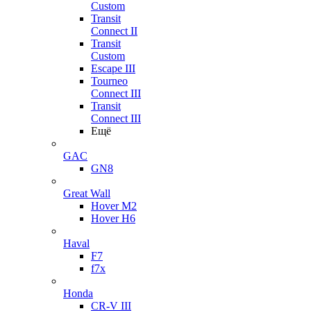
Custom
Transit
Connect II
Transit
Custom
Escape III
Tourneo
Connect III
Transit
Connect III
Ещё
GAC
GN8
Great Wall
Hover M2
Hover H6
Haval
F7
f7x
Honda
CR-V III