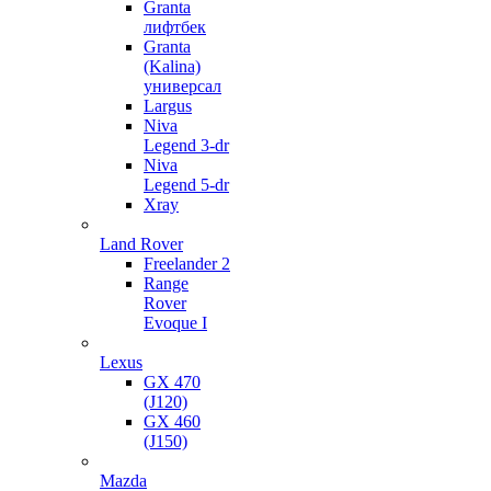
Granta
лифтбек
Granta
(Kalina)
универсал
Largus
Niva
Legend 3-dr
Niva
Legend 5-dr
Xray
Land Rover
Freelander 2
Range
Rover
Evoque I
Lexus
GX 470
(J120)
GX 460
(J150)
Mazda