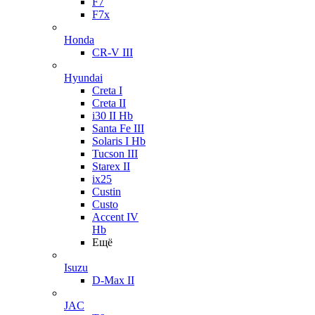
F7
F7x
Honda
CR-V III
Hyundai
Creta I
Creta II
i30 II Hb
Santa Fe III
Solaris I Hb
Tucson III
Starex II
ix25
Custin
Custo
Accent IV
Hb
Ещё
Isuzu
D-Max II
JAC