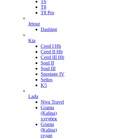
T6
T8
T8 Pro
Jetour
Dashing
Kia
Ceed I Hb
Ceed II Hb
Ceed III Hb
Soul II
Soul III
Sportage IV
Seltos
K5
Lada
Niva Travel
Granta
(Kalina)
хэтчбек
Granta
(Kalina)
седан