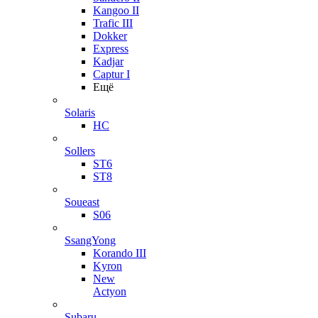
Kangoo II
Trafic III
Dokker
Express
Kadjar
Captur I
Ещё
Solaris
HC
Sollers
ST6
ST8
Soueast
S06
SsangYong
Korando III
Kyron
New
Actyon
Subaru