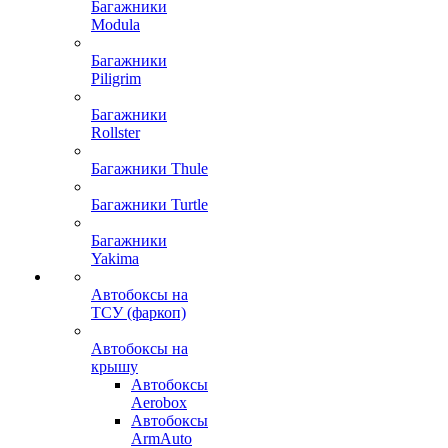
Багажники
Modula
Багажники
Piligrim
Багажники
Rollster
Багажники Thule
Багажники Turtle
Багажники
Yakima
Автобоксы на
ТСУ (фаркоп)
Автобоксы на
крышу
Автобоксы
Aerobox
Автобоксы
ArmAuto