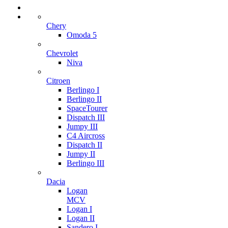
Chery
Omoda 5
Chevrolet
Niva
Citroen
Berlingo I
Berlingo II
SpaceTourer
Dispatch III
Jumpy III
C4 Aircross
Dispatch II
Jumpy II
Berlingo III
Dacia
Logan
MCV
Logan I
Logan II
Sandero I