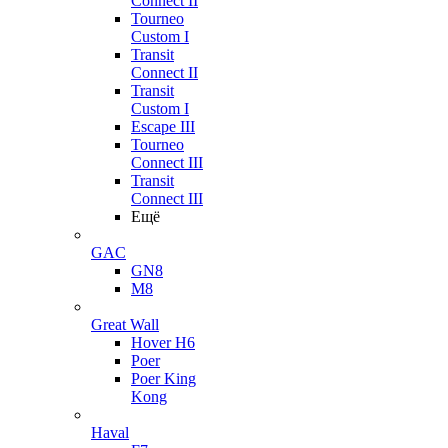
Connect II
Tourneo
Custom I
Transit
Connect II
Transit
Custom I
Escape III
Tourneo
Connect III
Transit
Connect III
Ещё
GAC
GN8
M8
Great Wall
Hover H6
Poer
Poer King
Kong
Haval