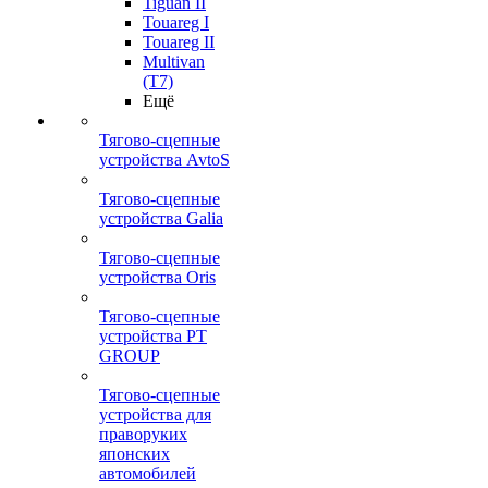
Tiguan II
Touareg I
Touareg II
Multivan
(T7)
Ещё
Тягово-сцепные
устройства AvtoS
Тягово-сцепные
устройства Galia
Тягово-сцепные
устройства Oris
Тягово-сцепные
устройства PT
GROUP
Тягово-сцепные
устройства для
праворуких
японских
автомобилей