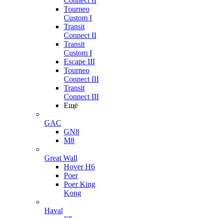
Connect II
Tourneo
Custom I
Transit
Connect II
Transit
Custom I
Escape III
Tourneo
Connect III
Transit
Connect III
Ещё
GAC
GN8
M8
Great Wall
Hover H6
Poer
Poer King
Kong
Haval