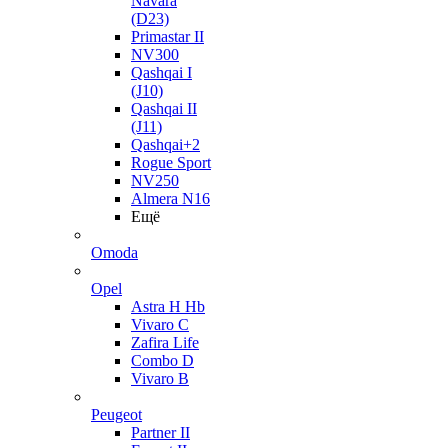
Navara
(D23)
Primastar II
NV300
Qashqai I
(J10)
Qashqai II
(J11)
Qashqai+2
Rogue Sport
NV250
Almera N16
Ещё
Omoda
Opel
Astra H Hb
Vivaro C
Zafira Life
Combo D
Vivaro B
Peugeot
Partner II