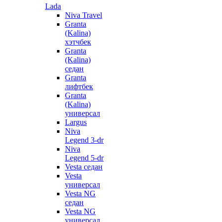
Lada
Niva Travel
Granta
(Kalina)
хэтчбек
Granta
(Kalina)
седан
Granta
лифтбек
Granta
(Kalina)
универсал
Largus
Niva
Legend 3-dr
Niva
Legend 5-dr
Vesta седан
Vesta
универсал
Vesta NG
седан
Vesta NG
универсал