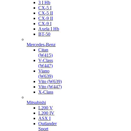
3 I Hb
CX-5 I
CX-5 II
CX-9 II
CX-9 I
Axela I Hb
BT-50
Mercedes-Benz
Citan
(W415)
V-Class
(W447)
Viano
(W639)
Vito (W639)
Vito (W447)
X-Class
Mitsubishi
L200 V
L200 IV
ASX I
Outlander
Sport