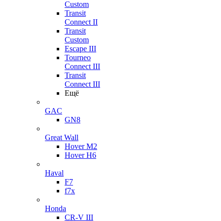
Custom
Transit
Connect II
Transit
Custom
Escape III
Tourneo
Connect III
Transit
Connect III
Ещё
GAC
GN8
Great Wall
Hover M2
Hover H6
Haval
F7
f7x
Honda
CR-V III