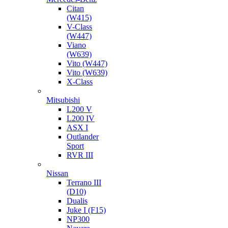
Citan
(W415)
V-Class
(W447)
Viano
(W639)
Vito (W447)
Vito (W639)
X-Class
Mitsubishi
L200 V
L200 IV
ASX I
Outlander
Sport
RVR III
Nissan
Terrano III
(D10)
Dualis
Juke I (F15)
NP300