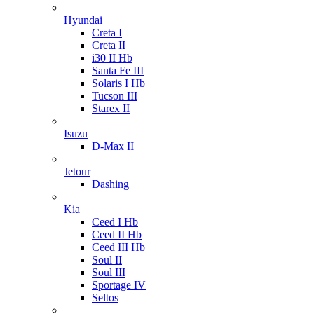
Hyundai
Creta I
Creta II
i30 II Hb
Santa Fe III
Solaris I Hb
Tucson III
Starex II
Isuzu
D-Max II
Jetour
Dashing
Kia
Ceed I Hb
Ceed II Hb
Ceed III Hb
Soul II
Soul III
Sportage IV
Seltos