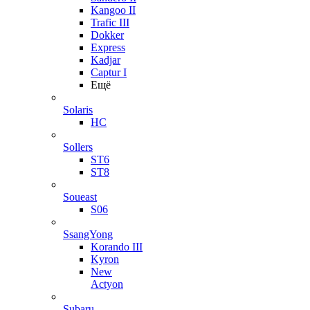
Kangoo II
Trafic III
Dokker
Express
Kadjar
Captur I
Ещё
Solaris
HC
Sollers
ST6
ST8
Soueast
S06
SsangYong
Korando III
Kyron
New
Actyon
Subaru