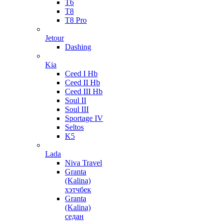
T6
T8
T8 Pro
Jetour
Dashing
Kia
Ceed I Hb
Ceed II Hb
Ceed III Hb
Soul II
Soul III
Sportage IV
Seltos
K5
Lada
Niva Travel
Granta
(Kalina)
хэтчбек
Granta
(Kalina)
седан