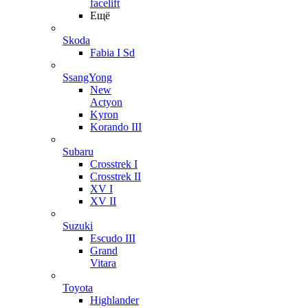
facelift
Ещё
Skoda
Fabia I Sd
SsangYong
New
Actyon
Kyron
Korando III
Subaru
Crosstrek I
Crosstrek II
XV I
XV II
Suzuki
Escudo III
Grand
Vitara
Toyota
Highlander