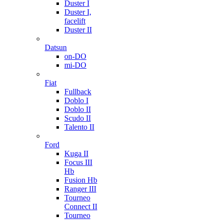
Duster I
Duster I,
facelift
Duster II
Datsun
on-DO
mi-DO
Fiat
Fullback
Doblo I
Doblo II
Scudo II
Talento II
Ford
Kuga II
Focus III
Hb
Fusion Hb
Ranger III
Tourneo
Connect II
Tourneo