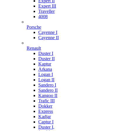
Expert II
Expert III
Traveller
4008
Porsche
Cayenne I
Cayenne II
Renault
Duster I
Duster II
Kaptur
Arkana
Logan I
Logan II
Sandero I
Sandero II
Kangoo II
Trafic III
Dokker
Express
Kadjar
Captur I
Duster I,