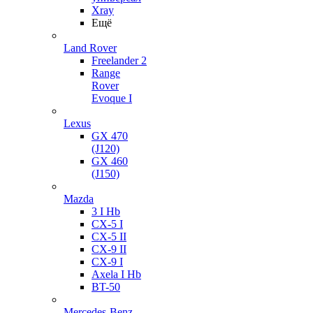
Xray
Ещё
Land Rover
Freelander 2
Range
Rover
Evoque I
Lexus
GX 470
(J120)
GX 460
(J150)
Mazda
3 I Hb
CX-5 I
CX-5 II
CX-9 II
CX-9 I
Axela I Hb
BT-50
Mercedes-Benz