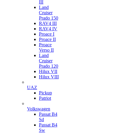
III
Land
Cruiser
Prado 150
RAV4 III
RAV4 IV
Proace I
Proace II
Proace
Verso II
Land
Cruiser
Prado 120
Hilux VII
Hilux VIII
UAZ
Pickup
Patriot
Volkswagen
Passat B4
Sd
Passat B4
Sw