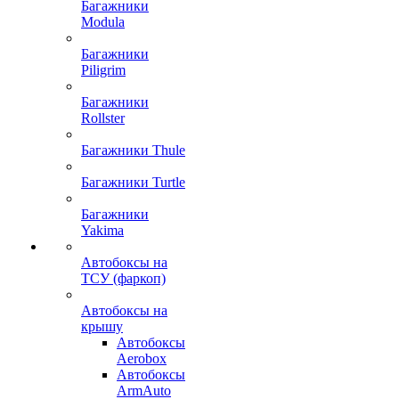
Багажники
Modula
Багажники
Piligrim
Багажники
Rollster
Багажники Thule
Багажники Turtle
Багажники
Yakima
Автобоксы на
ТСУ (фаркоп)
Автобоксы на
крышу
Автобоксы
Aerobox
Автобоксы
ArmAuto