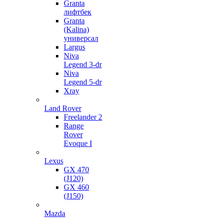
Granta
лифтбек
Granta
(Kalina)
универсал
Largus
Niva
Legend 3-dr
Niva
Legend 5-dr
Xray
Land Rover
Freelander 2
Range
Rover
Evoque I
Lexus
GX 470
(J120)
GX 460
(J150)
Mazda