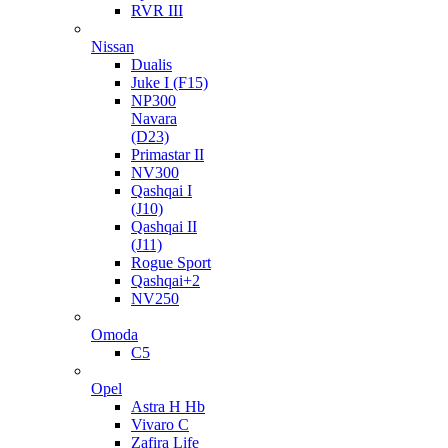
RVR III
Nissan
Dualis
Juke I (F15)
NP300
Navara
(D23)
Primastar II
NV300
Qashqai I
(J10)
Qashqai II
(J11)
Rogue Sport
Qashqai+2
NV250
Omoda
C5
Opel
Astra H Hb
Vivaro C
Zafira Life