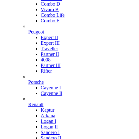
Combo D
Vivaro B
Combo Life
Combo E
Peugeot
Expert II
Expert III
Traveller
Partner II
4008
Partner III
Rifter
Porsche
Cayenne I
Cayenne II
Renault
Kaptur
Arkana
Logan I
Logan II
Sandero I
Sandero II