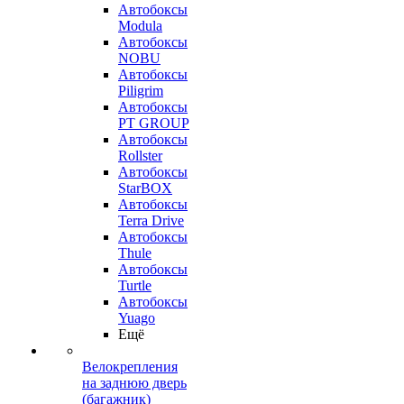
Автобоксы
Modula
Автобоксы
NOBU
Автобоксы
Piligrim
Автобоксы
PT GROUP
Автобоксы
Rollster
Автобоксы
StarBOX
Автобоксы
Terra Drive
Автобоксы
Thule
Автобоксы
Turtle
Автобоксы
Yuago
Ещё
Велокрепления
на заднюю дверь
(багажник)