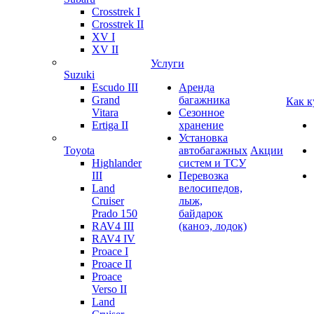
Crosstrek I
Crosstrek II
XV I
XV II
Услуги
Suzuki
Escudo III
Аренда
Grand
багажника
Как к
Vitara
Сезонное
Ertiga II
хранение
Установка
Toyota
автобагажных
Акции
Highlander
систем и ТСУ
III
Перевозка
Land
велосипедов,
Cruiser
лыж,
Prado 150
байдарок
RAV4 III
(каноэ, лодок)
RAV4 IV
Proace I
Proace II
Proace
Verso II
Land