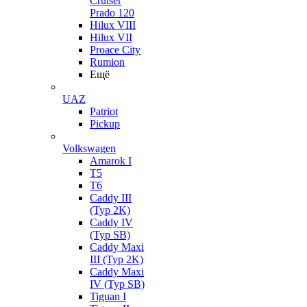
Cruiser
Prado 120
Hilux VIII
Hilux VII
Proace City
Rumion
Ещё
UAZ
Patriot
Pickup
Volkswagen
Amarok I
T5
T6
Caddy III
(Typ 2K)
Caddy IV
(Typ SB)
Caddy Maxi
III (Typ 2K)
Caddy Maxi
IV (Typ SB)
Tiguan I