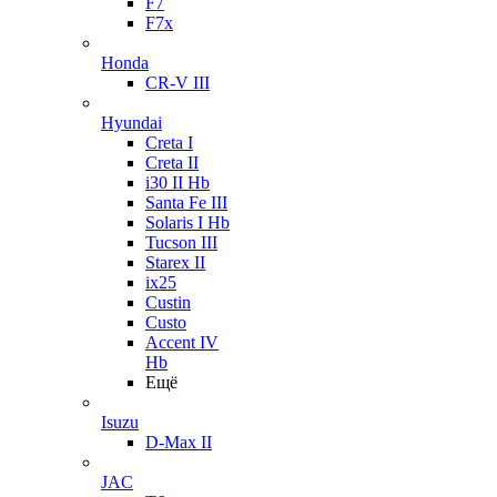
F7
F7x
Honda
CR-V III
Hyundai
Creta I
Creta II
i30 II Hb
Santa Fe III
Solaris I Hb
Tucson III
Starex II
ix25
Custin
Custo
Accent IV
Hb
Ещё
Isuzu
D-Max II
JAC