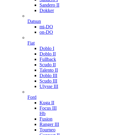
Sandero II
Dokker
Datsun
mi-DO
on-DO
Fiat
Doblo I
Doblo II
Fullback
Scudo II
Talento II
Doblo III
Scudo III
Ulysse III
Ford
Kuga II
Focus III
Hb
Fusion
Ranger III
Tourneo