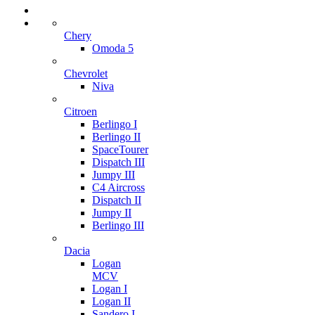
Chery
Omoda 5
Chevrolet
Niva
Citroen
Berlingo I
Berlingo II
SpaceTourer
Dispatch III
Jumpy III
C4 Aircross
Dispatch II
Jumpy II
Berlingo III
Dacia
Logan
MCV
Logan I
Logan II
Sandero I