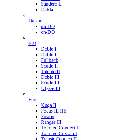
Sandero II
Dokker
Datsun
mi-DO
on-DO
Fiat
Doblo I
Doblo II
Fullback
Scudo II
Talento II
Doblo III
Scudo III
Ulysse III
Ford
Kuga II
Focus III Hb
Fusion
Ranger III
Tourneo Connect II
Tourneo Custom I
Transit Connect II