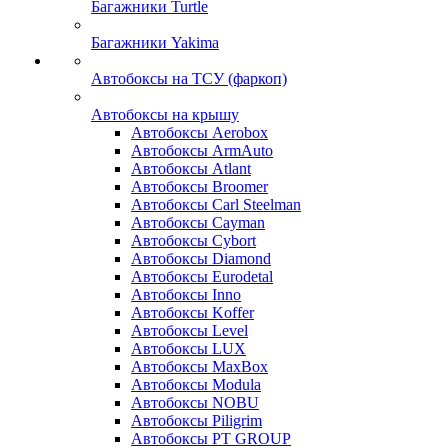
Багажники Turtle
Багажники Yakima
Автобоксы на ТСУ (фаркоп)
Автобоксы на крышу
Автобоксы Aerobox
Автобоксы ArmAuto
Автобоксы Atlant
Автобоксы Broomer
Автобоксы Carl Steelman
Автобоксы Cayman
Автобоксы Cybort
Автобоксы Diamond
Автобоксы Eurodetal
Автобоксы Inno
Автобоксы Koffer
Автобоксы Level
Автобоксы LUX
Автобоксы MaxBox
Автобоксы Modula
Автобоксы NOBU
Автобоксы Piligrim
Автобоксы PT GROUP