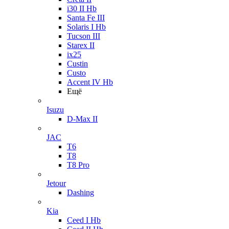
i30 II Hb
Santa Fe III
Solaris I Hb
Tucson III
Starex II
ix25
Custin
Custo
Accent IV Hb
Ещё
Isuzu
D-Max II
JAC
T6
T8
T8 Pro
Jetour
Dashing
Kia
Ceed I Hb