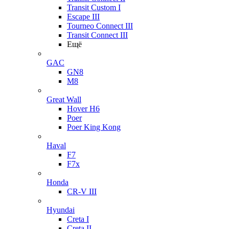
Transit Custom I
Escape III
Tourneo Connect III
Transit Connect III
Ещё
GAC
GN8
M8
Great Wall
Hover H6
Poer
Poer King Kong
Haval
F7
F7x
Honda
CR-V III
Hyundai
Creta I
Creta II