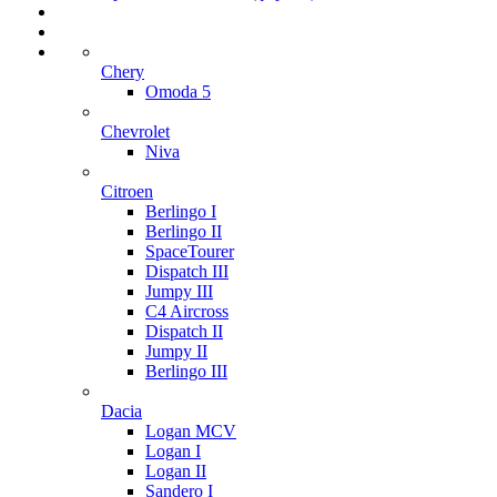
Chery
Omoda 5
Chevrolet
Niva
Citroen
Berlingo I
Berlingo II
SpaceTourer
Dispatch III
Jumpy III
C4 Aircross
Dispatch II
Jumpy II
Berlingo III
Dacia
Logan MCV
Logan I
Logan II
Sandero I