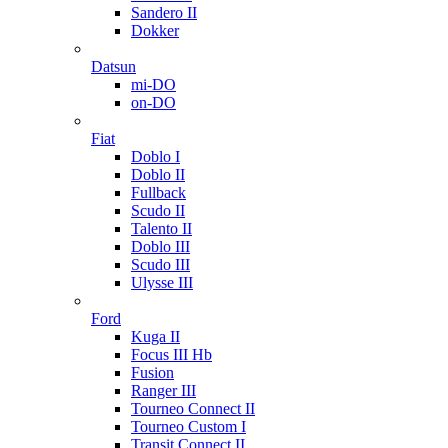
Sandero II
Dokker
Datsun
mi-DO
on-DO
Fiat
Doblo I
Doblo II
Fullback
Scudo II
Talento II
Doblo III
Scudo III
Ulysse III
Ford
Kuga II
Focus III Hb
Fusion
Ranger III
Tourneo Connect II
Tourneo Custom I
Transit Connect II