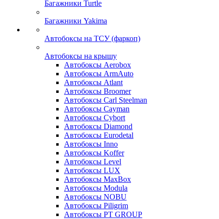
Багажники Turtle
Багажники Yakima
Автобоксы на ТСУ (фаркоп)
Автобоксы на крышу
Автобоксы Aerobox
Автобоксы ArmAuto
Автобоксы Atlant
Автобоксы Broomer
Автобоксы Carl Steelman
Автобоксы Cayman
Автобоксы Cybort
Автобоксы Diamond
Автобоксы Eurodetal
Автобоксы Inno
Автобоксы Koffer
Автобоксы Level
Автобоксы LUX
Автобоксы MaxBox
Автобоксы Modula
Автобоксы NOBU
Автобоксы Piligrim
Автобоксы PT GROUP