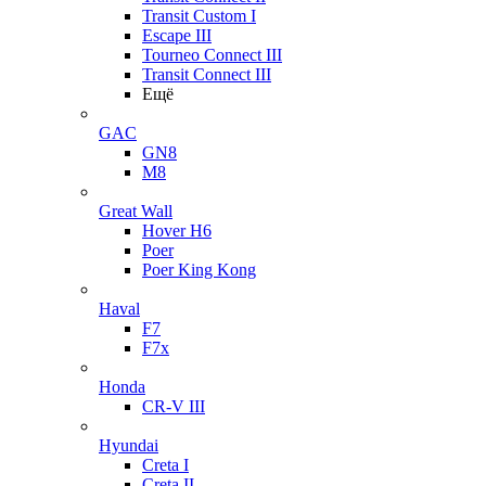
Transit Custom I
Escape III
Tourneo Connect III
Transit Connect III
Ещё
GAC
GN8
M8
Great Wall
Hover H6
Poer
Poer King Kong
Haval
F7
F7x
Honda
CR-V III
Hyundai
Creta I
Creta II