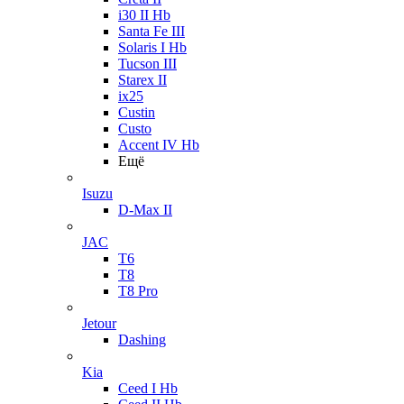
i30 II Hb
Santa Fe III
Solaris I Hb
Tucson III
Starex II
ix25
Custin
Custo
Accent IV Hb
Ещё
Isuzu
D-Max II
JAC
T6
T8
T8 Pro
Jetour
Dashing
Kia
Ceed I Hb