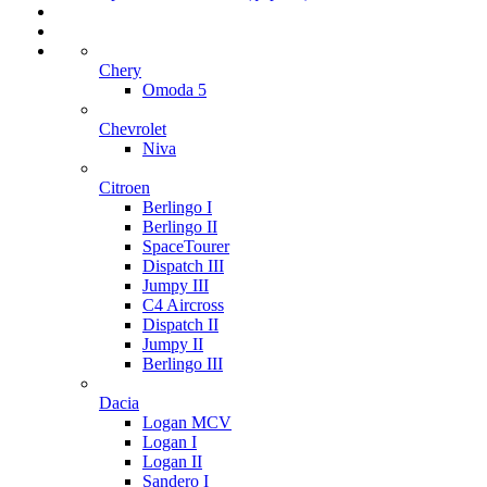
Chery
Omoda 5
Chevrolet
Niva
Citroen
Berlingo I
Berlingo II
SpaceTourer
Dispatch III
Jumpy III
C4 Aircross
Dispatch II
Jumpy II
Berlingo III
Dacia
Logan MCV
Logan I
Logan II
Sandero I