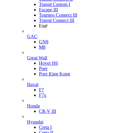
Transit Custom I
Escape III
Tourneo Connect III
Transit Connect III
Ещё
GAC
GN8
M8
Great Wall
Hover H6
Poer
Poer King Kong
Haval
F7
F7x
Honda
CR-V III
Hyundai
Creta I
Creta II