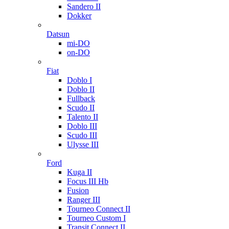
Sandero II
Dokker
Datsun
mi-DO
on-DO
Fiat
Doblo I
Doblo II
Fullback
Scudo II
Talento II
Doblo III
Scudo III
Ulysse III
Ford
Kuga II
Focus III Hb
Fusion
Ranger III
Tourneo Connect II
Tourneo Custom I
Transit Connect II