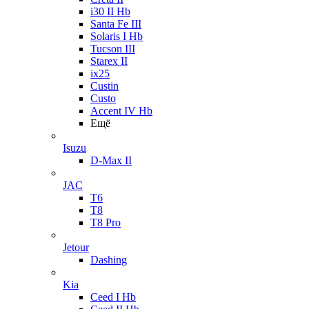
i30 II Hb
Santa Fe III
Solaris I Hb
Tucson III
Starex II
ix25
Custin
Custo
Accent IV Hb
Ещё
Isuzu
D-Max II
JAC
T6
T8
T8 Pro
Jetour
Dashing
Kia
Ceed I Hb