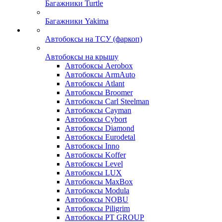
Багажники Turtle
Багажники Yakima
Автобоксы на ТСУ (фаркоп)
Автобоксы на крышу
Автобоксы Aerobox
Автобоксы ArmAuto
Автобоксы Atlant
Автобоксы Broomer
Автобоксы Carl Steelman
Автобоксы Cayman
Автобоксы Cybort
Автобоксы Diamond
Автобоксы Eurodetal
Автобоксы Inno
Автобоксы Koffer
Автобоксы Level
Автобоксы LUX
Автобоксы MaxBox
Автобоксы Modula
Автобоксы NOBU
Автобоксы Piligrim
Автобоксы PT GROUP