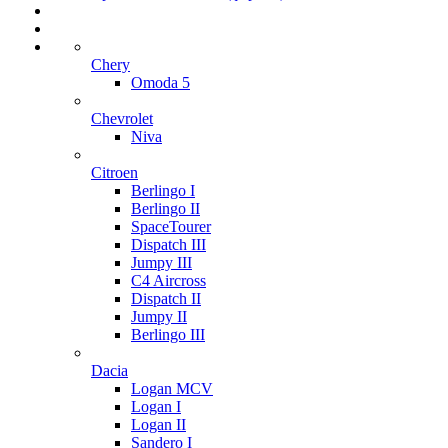
Chery
Omoda 5
Chevrolet
Niva
Citroen
Berlingo I
Berlingo II
SpaceTourer
Dispatch III
Jumpy III
C4 Aircross
Dispatch II
Jumpy II
Berlingo III
Dacia
Logan MCV
Logan I
Logan II
Sandero I