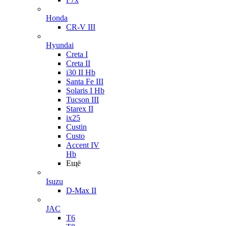
Honda
CR-V III
Hyundai
Creta I
Creta II
i30 II Hb
Santa Fe III
Solaris I Hb
Tucson III
Starex II
ix25
Custin
Custo
Accent IV
Hb
Ещё
Isuzu
D-Max II
JAC
T6