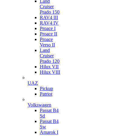
Land
Cruiser
Prado 150
RAV4 III
RAV4 IV
Proace I
Proace II
Proace
Verso II
Land
Cruiser
Prado 120
Hilux VII
Hilux VIII
UAZ
Pickup
Patriot
Volkswagen
Passat B4
Sd
Passat B4
Sw
Amarok I