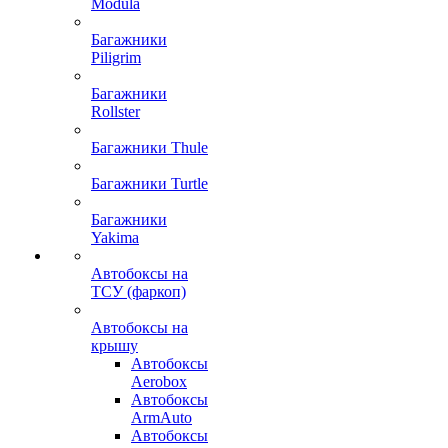
Modula
Багажники
Piligrim
Багажники
Rollster
Багажники Thule
Багажники Turtle
Багажники
Yakima
Автобоксы на
ТСУ (фаркоп)
Автобоксы на
крышу
Автобоксы
Aerobox
Автобоксы
ArmAuto
Автобоксы