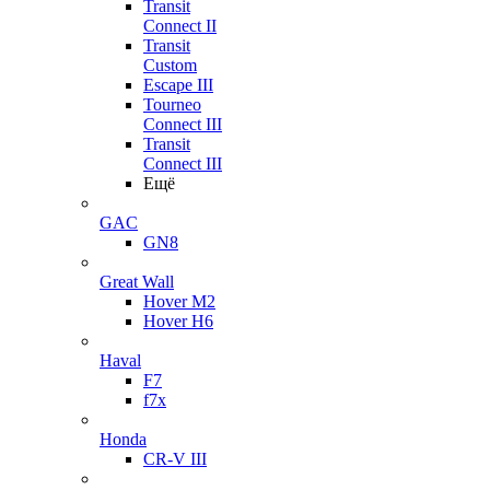
Transit
Connect II
Transit
Custom
Escape III
Tourneo
Connect III
Transit
Connect III
Ещё
GAC
GN8
Great Wall
Hover M2
Hover H6
Haval
F7
f7x
Honda
CR-V III