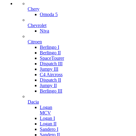
Chery
Omoda 5
Chevrolet
Niva
Citroen
Berlingo I
Berlingo II
SpaceTourer
Dispatch III
Jumpy III
C4 Aircross
Dispatch II
Jumpy II
Berlingo III
Dacia
Logan
MCV
Logan I
Logan II
Sandero I
Sandero II