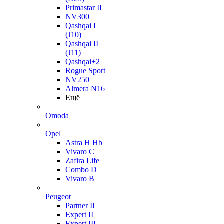
Primastar II
NV300
Qashqai I
(J10)
Qashqai II
(J11)
Qashqai+2
Rogue Sport
NV250
Almera N16
Ещё
Omoda
Opel
Astra H Hb
Vivaro C
Zafira Life
Combo D
Vivaro B
Peugeot
Partner II
Expert II
Expert III