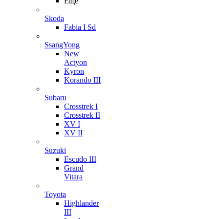
Ещё
Skoda
Fabia I Sd
SsangYong
New
Actyon
Kyron
Korando III
Subaru
Crosstrek I
Crosstrek II
XV I
XV II
Suzuki
Escudo III
Grand
Vitara
Toyota
Highlander
III