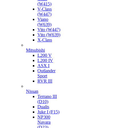
(W415)
V-Class
(W447)
Viano
(W639)
Vito (W447)
Vito (W639)
X-Class
Mitsubishi
L200 V
L200 IV
ASX I
Outlander
Sport
RVR III
Nissan
Terrano III
(D10)
Dualis
Juke I (F15)
NP300
Navara
(D23)