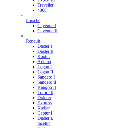
Traveller
4008
Porsche
Cayenne I
Cayenne II
Renault
Duster I
Duster II
Kaptur
Arkana
Logan I
Logan II
Sandero I
Sandero II
Kangoo II
Trafic III
Dokker
Express
Kadjar
Captur I
Duster I,
facelift