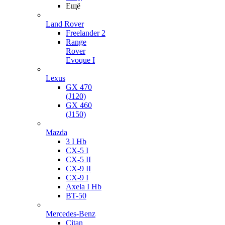
Ещё
Land Rover
Freelander 2
Range
Rover
Evoque I
Lexus
GX 470
(J120)
GX 460
(J150)
Mazda
3 I Hb
CX-5 I
CX-5 II
CX-9 II
CX-9 I
Axela I Hb
BT-50
Mercedes-Benz
Citan