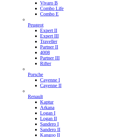
Vivaro B
Combo Life
Combo E
Peugeot
Expert II
Expert III
Traveller
Partner II
4008
Partner III
Rifter
Porsche
Cayenne I
Cayenne II
Renault
Kaptur
Arkana
Logan I
Logan II
Sandero I
Sandero II
Kangoo II