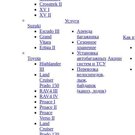
Crosstrek II
XV I
XV II
Услуги
Suzuki
Escudo III
Аренда
Grand
багажника
Как к
Vitara
Сезонное
Ertiga II
хранение
Установка
Toyota
автобагажных
Акции
Highlander
систем и ТСУ
III
Перевозка
Land
велосипедов,
Cruiser
лыж,
Prado 150
байдарок
RAV4 III
(каноэ, лодок)
RAV4 IV
Proace I
Proace II
Proace
Verso II
Land
Cruiser
Prado 120