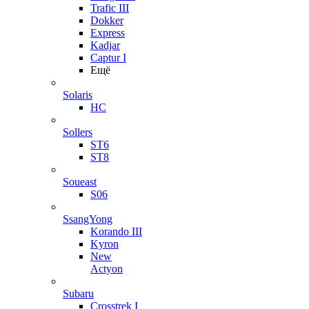
Trafic III
Dokker
Express
Kadjar
Captur I
Ещё
Solaris
HC
Sollers
ST6
ST8
Soueast
S06
SsangYong
Korando III
Kyron
New
Actyon
Subaru
Crosstrek I