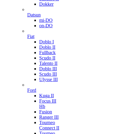
Dokker
Datsun
mi-DO
on-DO
Fiat
Doblo I
Doblo II
Fullback
Scudo II
Talento II
Doblo III
Scudo III
Ulysse III
Ford
Kuga II
Focus III
Hb
Fusion
Ranger III
Tourneo
Connect II
Tourneo