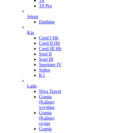
T8
T8 Pro
Jetour
Dashing
Kia
Ceed I Hb
Ceed II Hb
Ceed III Hb
Soul II
Soul III
Sportage IV
Seltos
K5
Lada
Niva Travel
Granta
(Kalina)
хэтчбек
Granta
(Kalina)
седан
Granta