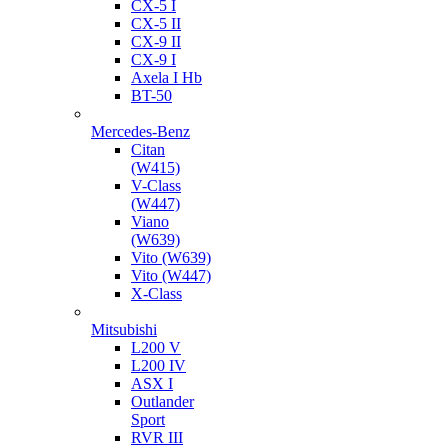
CX-5 I
CX-5 II
CX-9 II
CX-9 I
Axela I Hb
BT-50
Mercedes-Benz
Citan
(W415)
V-Class
(W447)
Viano
(W639)
Vito (W639)
Vito (W447)
X-Class
Mitsubishi
L200 V
L200 IV
ASX I
Outlander
Sport
RVR III