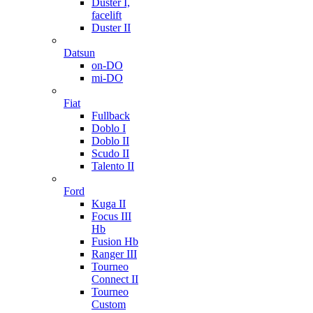
Duster I,
facelift
Duster II
Datsun
on-DO
mi-DO
Fiat
Fullback
Doblo I
Doblo II
Scudo II
Talento II
Ford
Kuga II
Focus III
Hb
Fusion Hb
Ranger III
Tourneo
Connect II
Tourneo
Custom