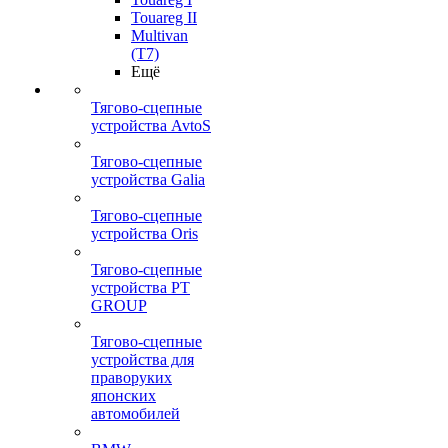
Touareg II
Multivan
(T7)
Ещё
Тягово-сцепные
устройства AvtoS
Тягово-сцепные
устройства Galia
Тягово-сцепные
устройства Oris
Тягово-сцепные
устройства PT
GROUP
Тягово-сцепные
устройства для
праворуких
японских
автомобилей