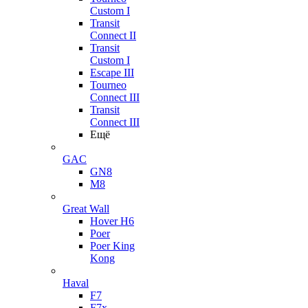
Custom I
Transit
Connect II
Transit
Custom I
Escape III
Tourneo
Connect III
Transit
Connect III
Ещё
GAC
GN8
M8
Great Wall
Hover H6
Poer
Poer King
Kong
Haval
F7
F7x