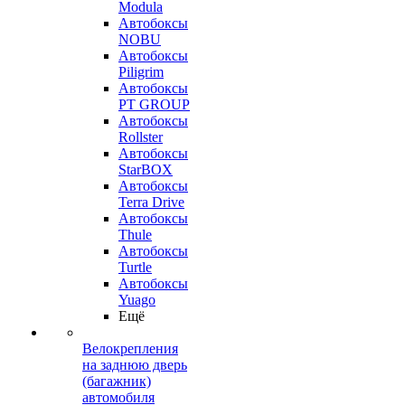
Modula
Автобоксы
NOBU
Автобоксы
Piligrim
Автобоксы
PT GROUP
Автобоксы
Rollster
Автобоксы
StarBOX
Автобоксы
Terra Drive
Автобоксы
Thule
Автобоксы
Turtle
Автобоксы
Yuago
Ещё
Велокрепления
на заднюю дверь
(багажник)
автомобиля