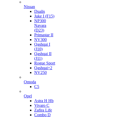
Nissan
Dualis
Juke I (F15)
NP300
Navara
(D23)
Primastar II
NV300
Qashqai I
(J10)
Qashqai II
(J11)
Rogue Sport
Qashqai+2
NV250
Omoda
C5
Opel
Astra H Hb
Vivaro C
Zafira Life
Combo D