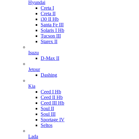
Hyundai
Creta I
Creta II
i30 II Hb
Santa Fe III
Solaris I Hb
Tucson III
Starex II
Isuzu
D-Max II
Jetour
Dashing
Kia
Ceed I Hb
Ceed II Hb
Ceed III Hb
Soul II
Soul III
Sportage IV
Seltos
Lada