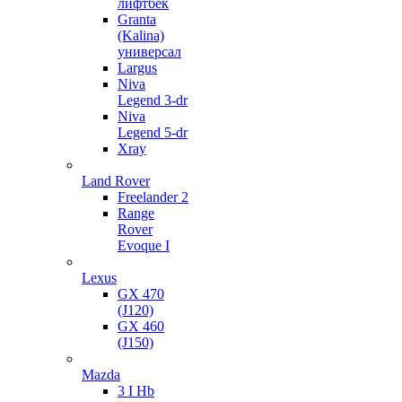
лифтбек
Granta
(Kalina)
универсал
Largus
Niva
Legend 3-dr
Niva
Legend 5-dr
Xray
Land Rover
Freelander 2
Range
Rover
Evoque I
Lexus
GX 470
(J120)
GX 460
(J150)
Mazda
3 I Hb