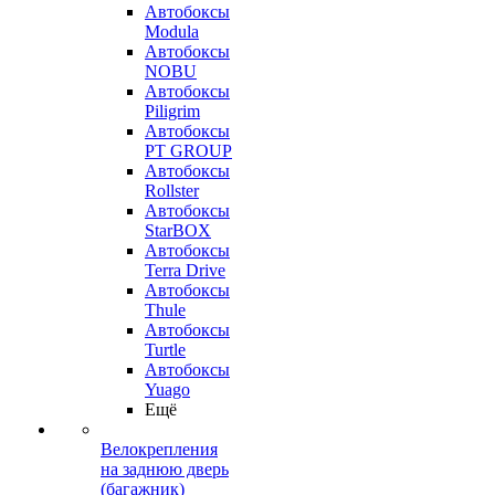
Автобоксы
Modula
Автобоксы
NOBU
Автобоксы
Piligrim
Автобоксы
PT GROUP
Автобоксы
Rollster
Автобоксы
StarBOX
Автобоксы
Terra Drive
Автобоксы
Thule
Автобоксы
Turtle
Автобоксы
Yuago
Ещё
Велокрепления
на заднюю дверь
(багажник)