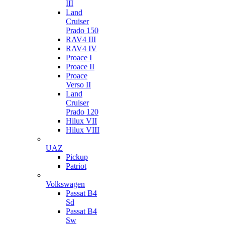
III
Land
Cruiser
Prado 150
RAV4 III
RAV4 IV
Proace I
Proace II
Proace
Verso II
Land
Cruiser
Prado 120
Hilux VII
Hilux VIII
UAZ
Pickup
Patriot
Volkswagen
Passat B4
Sd
Passat B4
Sw