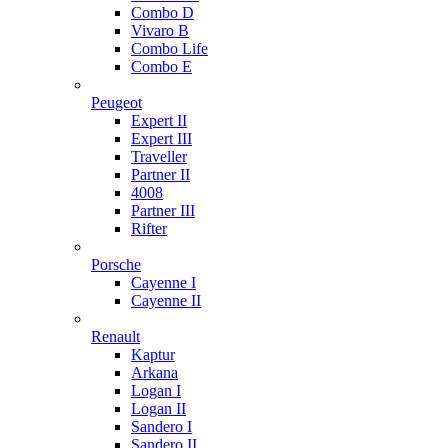
Combo D
Vivaro B
Combo Life
Combo E
Peugeot
Expert II
Expert III
Traveller
Partner II
4008
Partner III
Rifter
Porsche
Cayenne I
Cayenne II
Renault
Kaptur
Arkana
Logan I
Logan II
Sandero I
Sandero II