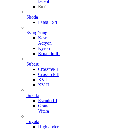
facelift
Ещё
Skoda
Fabia I Sd
SsangYong
New
Actyon
Kyron
Korando III
Subaru
Crosstrek I
Crosstrek II
XV I
XV II
Suzuki
Escudo III
Grand
Vitara
Toyota
Highlander