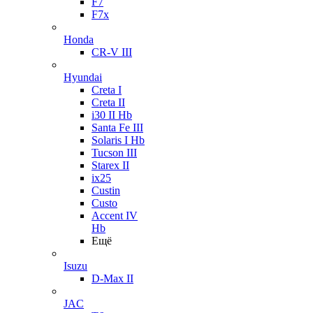
F7
F7x
Honda
CR-V III
Hyundai
Creta I
Creta II
i30 II Hb
Santa Fe III
Solaris I Hb
Tucson III
Starex II
ix25
Custin
Custo
Accent IV
Hb
Ещё
Isuzu
D-Max II
JAC