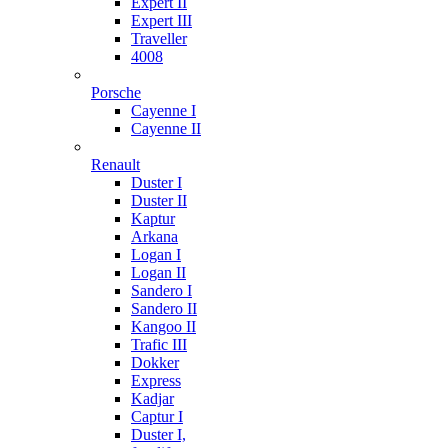
Expert II
Expert III
Traveller
4008
Porsche
Cayenne I
Cayenne II
Renault
Duster I
Duster II
Kaptur
Arkana
Logan I
Logan II
Sandero I
Sandero II
Kangoo II
Trafic III
Dokker
Express
Kadjar
Captur I
Duster I,