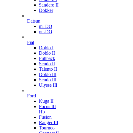
Sandero II
Dokker
Datsun
mi-DO
on-DO
Fiat
Doblo I
Doblo II
Fullback
Scudo II
Talento II
Doblo III
Scudo III
Ulysse III
Ford
Kuga II
Focus III
Hb
Fusion
Ranger III
Tourneo