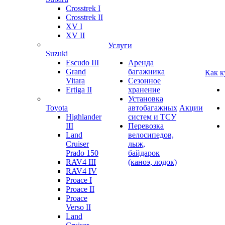
Crosstrek I
Crosstrek II
XV I
XV II
Услуги
Suzuki
Escudo III
Аренда
Grand
багажника
Как к
Vitara
Сезонное
Ertiga II
хранение
Установка
Toyota
автобагажных
Акции
Highlander
систем и ТСУ
III
Перевозка
Land
велосипедов,
Cruiser
лыж,
Prado 150
байдарок
RAV4 III
(каноэ, лодок)
RAV4 IV
Proace I
Proace II
Proace
Verso II
Land