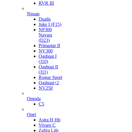
RVR III
Nissan
Dualis
Juke I (F15)
NP300
Navara
(D23)
Primastar II
NV300
Qashqai I
(J10)
Qashqai II
(J11)
Rogue Sport
Qashqai+2
NV250
Omoda
C5
Opel
Astra H Hb
Vivaro C
Zafira Life