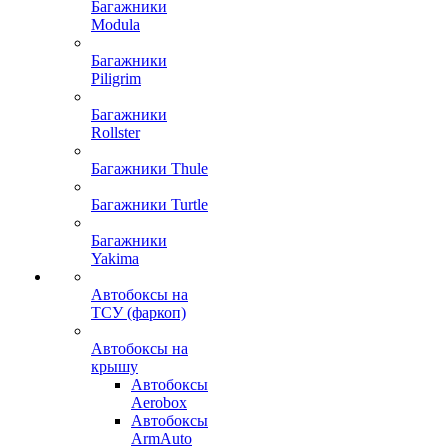
Багажники
Modula
Багажники
Piligrim
Багажники
Rollster
Багажники Thule
Багажники Turtle
Багажники
Yakima
Автобоксы на
ТСУ (фаркоп)
Автобоксы на
крышу
Автобоксы
Aerobox
Автобоксы
ArmAuto