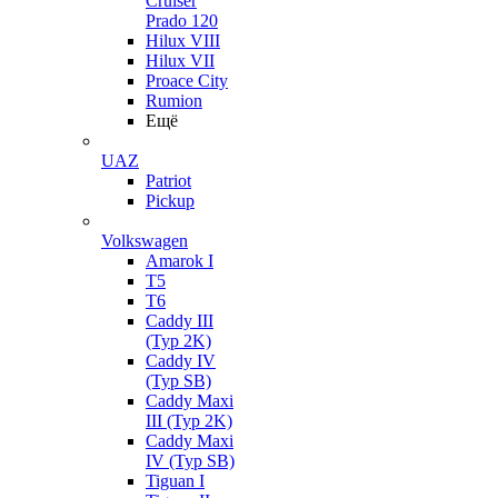
Cruiser
Prado 120
Hilux VIII
Hilux VII
Proace City
Rumion
Ещё
UAZ
Patriot
Pickup
Volkswagen
Amarok I
T5
T6
Caddy III
(Typ 2K)
Caddy IV
(Typ SB)
Caddy Maxi
III (Typ 2K)
Caddy Maxi
IV (Typ SB)
Tiguan I