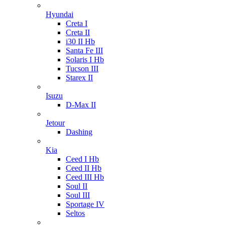
Hyundai
Creta I
Creta II
i30 II Hb
Santa Fe III
Solaris I Hb
Tucson III
Starex II
Isuzu
D-Max II
Jetour
Dashing
Kia
Ceed I Hb
Ceed II Hb
Ceed III Hb
Soul II
Soul III
Sportage IV
Seltos