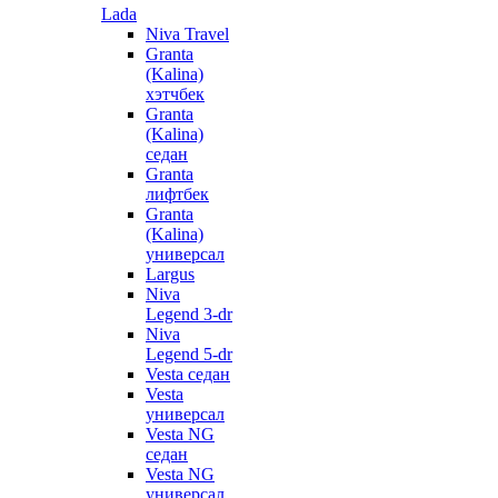
Lada
Niva Travel
Granta
(Kalina)
хэтчбек
Granta
(Kalina)
седан
Granta
лифтбек
Granta
(Kalina)
универсал
Largus
Niva
Legend 3-dr
Niva
Legend 5-dr
Vesta седан
Vesta
универсал
Vesta NG
седан
Vesta NG
универсал