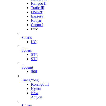
Kangoo II
Trafic III
Dokker
Express
Kadjar
Captur I
Ещё
Solaris
HC
Sollers
ST6
ST8
Soueast
S06
SsangYong
Korando III
Kyron
New
Actyon
Subaru