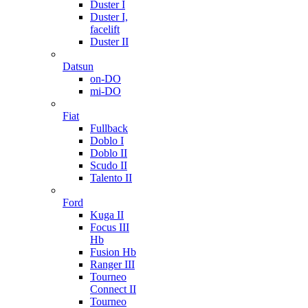
Duster I
Duster I,
facelift
Duster II
Datsun
on-DO
mi-DO
Fiat
Fullback
Doblo I
Doblo II
Scudo II
Talento II
Ford
Kuga II
Focus III
Hb
Fusion Hb
Ranger III
Tourneo
Connect II
Tourneo