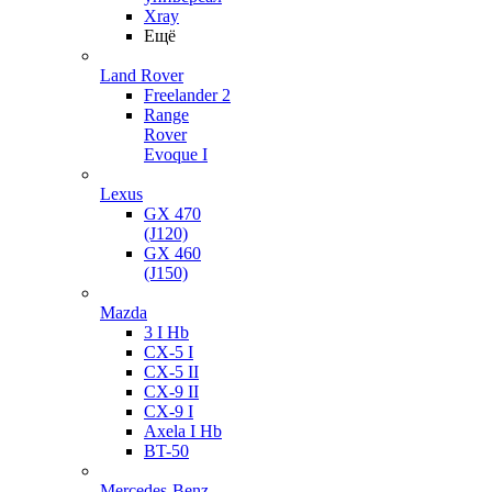
Xray
Ещё
Land Rover
Freelander 2
Range
Rover
Evoque I
Lexus
GX 470
(J120)
GX 460
(J150)
Mazda
3 I Hb
CX-5 I
CX-5 II
CX-9 II
CX-9 I
Axela I Hb
BT-50
Mercedes-Benz