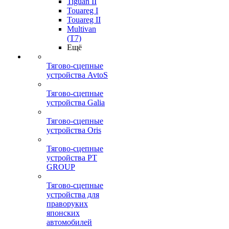
Tiguan II
Touareg I
Touareg II
Multivan
(T7)
Ещё
Тягово-сцепные
устройства AvtoS
Тягово-сцепные
устройства Galia
Тягово-сцепные
устройства Oris
Тягово-сцепные
устройства PT
GROUP
Тягово-сцепные
устройства для
праворуких
японских
автомобилей