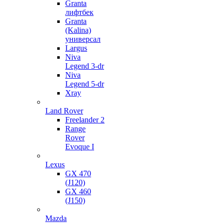
Granta
лифтбек
Granta
(Kalina)
универсал
Largus
Niva
Legend 3-dr
Niva
Legend 5-dr
Xray
Land Rover
Freelander 2
Range
Rover
Evoque I
Lexus
GX 470
(J120)
GX 460
(J150)
Mazda