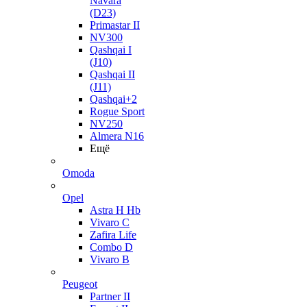
Navara
(D23)
Primastar II
NV300
Qashqai I
(J10)
Qashqai II
(J11)
Qashqai+2
Rogue Sport
NV250
Almera N16
Ещё
Omoda
Opel
Astra H Hb
Vivaro C
Zafira Life
Combo D
Vivaro B
Peugeot
Partner II