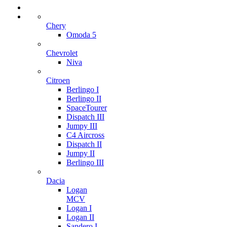
Chery
Omoda 5
Chevrolet
Niva
Citroen
Berlingo I
Berlingo II
SpaceTourer
Dispatch III
Jumpy III
C4 Aircross
Dispatch II
Jumpy II
Berlingo III
Dacia
Logan
MCV
Logan I
Logan II
Sandero I