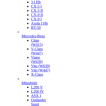
3 I Hb
CX-5 I
CX-5 II
CX-9 II
CX-9 I
Axela I Hb
BT-50
Mercedes-Benz
Citan
(W415)
V-Class
(W447)
Viano
(W639)
Vito (W639)
Vito (W447)
X-Class
Mitsubishi
L200 V
L200 IV
ASX I
Outlander
Sport