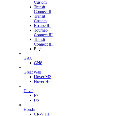
Custom
Transit
Connect II
Transit
Custom
Escape III
Tourneo
Connect III
Transit
Connect III
Ещё
GAC
GN8
Great Wall
Hover M2
Hover H6
Haval
F7
f7x
Honda
CR-V III