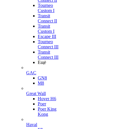
Connect II
Tourneo
Custom I
Transit
Connect II
Transit
Custom I
Escape III
Tourneo
Connect III
Transit
Connect III
Ещё
GAC
GN8
M8
Great Wall
Hover H6
Poer
Poer King
Kong
Haval