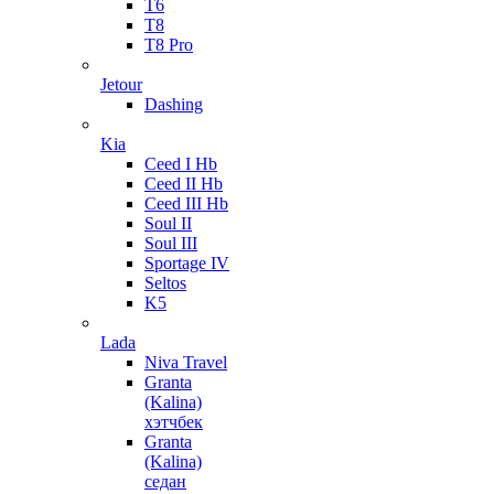
T6
T8
T8 Pro
Jetour
Dashing
Kia
Ceed I Hb
Ceed II Hb
Ceed III Hb
Soul II
Soul III
Sportage IV
Seltos
K5
Lada
Niva Travel
Granta
(Kalina)
хэтчбек
Granta
(Kalina)
седан