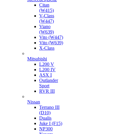
Citan
(W415)
V-Class
(W447)
Viano
(W639)
Vito (W447)
Vito (W639)
X-Class
Mitsubishi
L200 V
L200 IV
ASX I
Outlander
Sport
RVR III
Nissan
Terrano III
(D10)
Dualis
Juke I (F15)
NP300