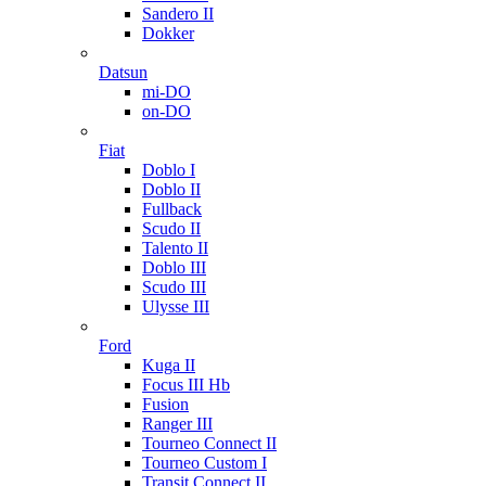
Sandero II
Dokker
Datsun
mi-DO
on-DO
Fiat
Doblo I
Doblo II
Fullback
Scudo II
Talento II
Doblo III
Scudo III
Ulysse III
Ford
Kuga II
Focus III Hb
Fusion
Ranger III
Tourneo Connect II
Tourneo Custom I
Transit Connect II