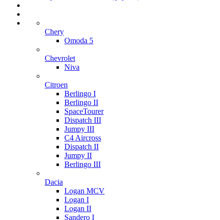
Chery
Omoda 5
Chevrolet
Niva
Citroen
Berlingo I
Berlingo II
SpaceTourer
Dispatch III
Jumpy III
C4 Aircross
Dispatch II
Jumpy II
Berlingo III
Dacia
Logan MCV
Logan I
Logan II
Sandero I