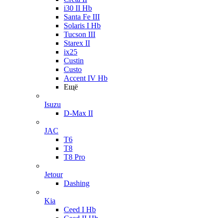
i30 II Hb
Santa Fe III
Solaris I Hb
Tucson III
Starex II
ix25
Custin
Custo
Accent IV Hb
Ещё
Isuzu
D-Max II
JAC
T6
T8
T8 Pro
Jetour
Dashing
Kia
Ceed I Hb