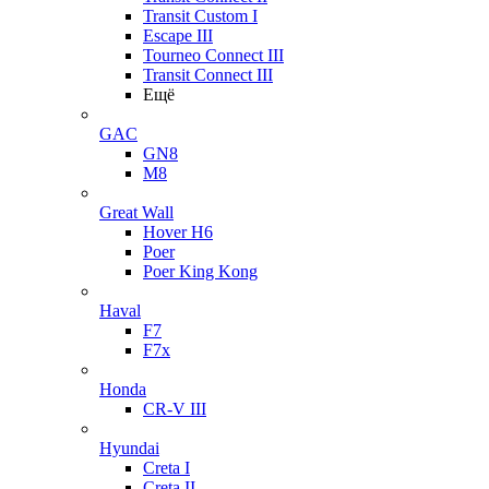
Transit Custom I
Escape III
Tourneo Connect III
Transit Connect III
Ещё
GAC
GN8
M8
Great Wall
Hover H6
Poer
Poer King Kong
Haval
F7
F7x
Honda
CR-V III
Hyundai
Creta I
Creta II