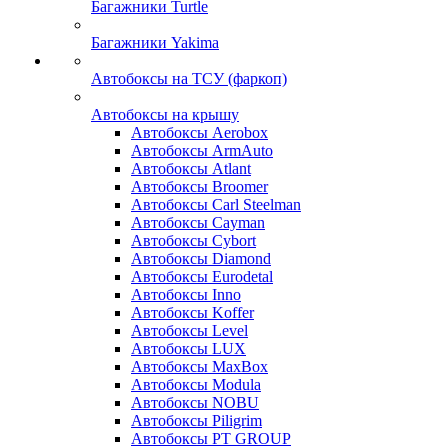
Багажники Turtle
Багажники Yakima
Автобоксы на ТСУ (фаркоп)
Автобоксы на крышу
Автобоксы Aerobox
Автобоксы ArmAuto
Автобоксы Atlant
Автобоксы Broomer
Автобоксы Carl Steelman
Автобоксы Cayman
Автобоксы Cybort
Автобоксы Diamond
Автобоксы Eurodetal
Автобоксы Inno
Автобоксы Koffer
Автобоксы Level
Автобоксы LUX
Автобоксы MaxBox
Автобоксы Modula
Автобоксы NOBU
Автобоксы Piligrim
Автобоксы PT GROUP