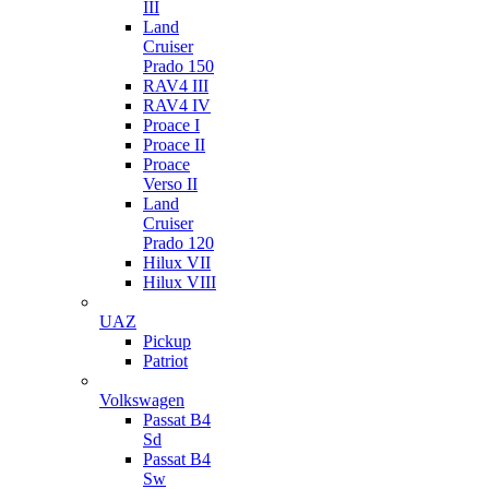
III
Land
Cruiser
Prado 150
RAV4 III
RAV4 IV
Proace I
Proace II
Proace
Verso II
Land
Cruiser
Prado 120
Hilux VII
Hilux VIII
UAZ
Pickup
Patriot
Volkswagen
Passat B4
Sd
Passat B4
Sw