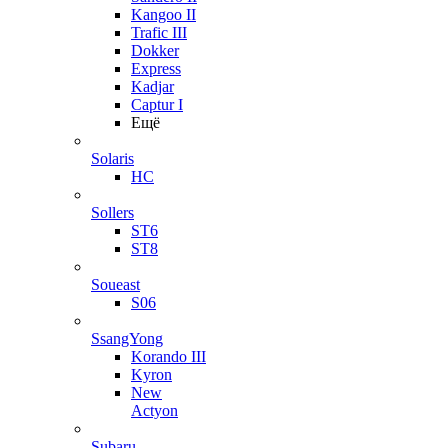
Kangoo II
Trafic III
Dokker
Express
Kadjar
Captur I
Ещё
Solaris
HC
Sollers
ST6
ST8
Soueast
S06
SsangYong
Korando III
Kyron
New
Actyon
Subaru