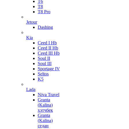
T6
T8
T8 Pro
Jetour
Dashing
Kia
Ceed I Hb
Ceed II Hb
Ceed III Hb
Soul II
Soul III
Sportage IV
Seltos
K5
Lada
Niva Travel
Granta
(Kalina)
хэтчбек
Granta
(Kalina)
седан