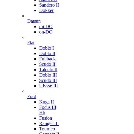
Sandero II
Dokker
Datsun
mi-DO
on-DO
Fiat
Doblo I
Doblo II
Fullback
Scudo II
Talento II
Doblo III
Scudo III
Ulysse III
Ford
Kuga II
Focus III
Hb
Fusion
Ranger III
Tourneo