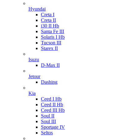
Hyundai
Creta I
Creta II
i30 II Hb
Santa Fe III
Solaris I Hb
Tucson III
Starex II
Isuzu
D-Max II
Jetour
Dashing
Kia
Ceed I Hb
Ceed II Hb
Ceed III Hb
Soul II
Soul III
Sportage IV
Seltos