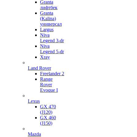
Granta
лифтбек
Granta
(Kalina)
универсал
Largus
Niva
Legend 3-dr
Niva
Legend 5-dr
Xray
Land Rover
Freelander 2
Range
Rover
Evoque I
Lexus
GX 470
(J120)
GX 460
(J150)
Mazda