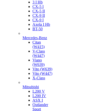
3 I Hb
CX-5 I
CX-5 II
CX-9 II
CX-9 I
Axela I Hb
BT-50
Mercedes-Benz
Citan
(W415)
V-Class
(W447)
Viano
(W639)
Vito (W639)
Vito (W447)
X-Class
Mitsubishi
L200 V
L200 IV
ASX I
Outlander
Sport