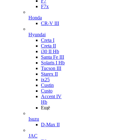
F7
F7x
Honda
CR-V III
Hyundai
Creta I
Creta II
i30 II Hb
Santa Fe III
Solaris I Hb
Tucson III
Starex II
ix25
Custin
Custo
Accent IV
Hb
Ещё
Isuzu
D-Max II
JAC