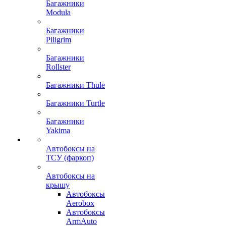
Багажники
Modula
Багажники
Piligrim
Багажники
Rollster
Багажники Thule
Багажники Turtle
Багажники
Yakima
Автобоксы на
ТСУ (фаркоп)
Автобоксы на
крышу
Автобоксы
Aerobox
Автобоксы
ArmAuto