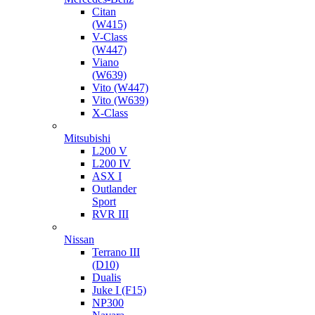
Citan
(W415)
V-Class
(W447)
Viano
(W639)
Vito (W447)
Vito (W639)
X-Class
Mitsubishi
L200 V
L200 IV
ASX I
Outlander
Sport
RVR III
Nissan
Terrano III
(D10)
Dualis
Juke I (F15)
NP300