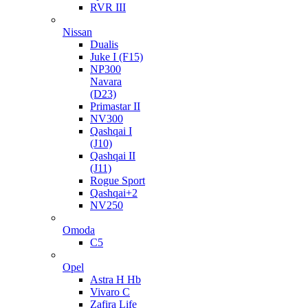
RVR III
Nissan
Dualis
Juke I (F15)
NP300
Navara
(D23)
Primastar II
NV300
Qashqai I
(J10)
Qashqai II
(J11)
Rogue Sport
Qashqai+2
NV250
Omoda
C5
Opel
Astra H Hb
Vivaro C
Zafira Life