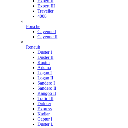
Expert II
Expert III
Traveller
4008
Porsche
Cayenne I
Cayenne II
Renault
Duster I
Duster II
Kaptur
Arkana
Logan I
Logan II
Sandero I
Sandero II
Kangoo II
Trafic III
Dokker
Express
Kadjar
Captur I
Duster I,