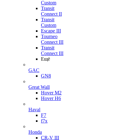
Custom
Transit
Connect II
Transit
Custom
Escape III
Tourneo
Connect III
Transit
Connect III
Ещё
GAC
GN8
Great Wall
Hover M2
Hover H6
Haval
F7
f7x
Honda
CR-V III