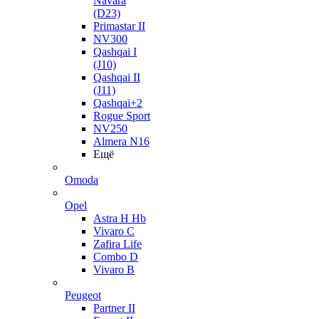
Navara
(D23)
Primastar II
NV300
Qashqai I
(J10)
Qashqai II
(J11)
Qashqai+2
Rogue Sport
NV250
Almera N16
Ещё
Omoda
Opel
Astra H Hb
Vivaro C
Zafira Life
Combo D
Vivaro B
Peugeot
Partner II