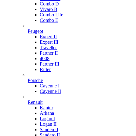
Combo D
Vivaro B
Combo Life
Combo E
Peugeot
Expert II
Expert III
Traveller
Partner II
4008
Partner III
Rifter
Porsche
Cayenne I
Cayenne II
Renault
Kaptur
Arkana
Logan I
Logan II
Sandero I
Sandero II