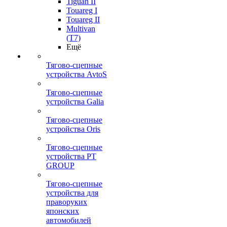
Tiguan II
Touareg I
Touareg II
Multivan
(T7)
Ещё
Тягово-сцепные
устройства AvtoS
Тягово-сцепные
устройства Galia
Тягово-сцепные
устройства Oris
Тягово-сцепные
устройства PT
GROUP
Тягово-сцепные
устройства для
праворуких
японских
автомобилей