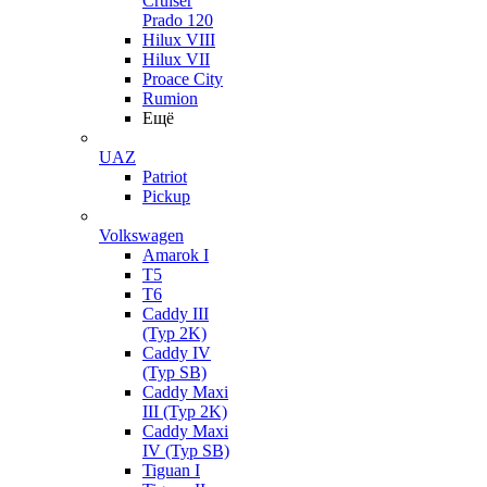
Cruiser
Prado 120
Hilux VIII
Hilux VII
Proace City
Rumion
Ещё
UAZ
Patriot
Pickup
Volkswagen
Amarok I
T5
T6
Caddy III
(Typ 2K)
Caddy IV
(Typ SB)
Caddy Maxi
III (Typ 2K)
Caddy Maxi
IV (Typ SB)
Tiguan I