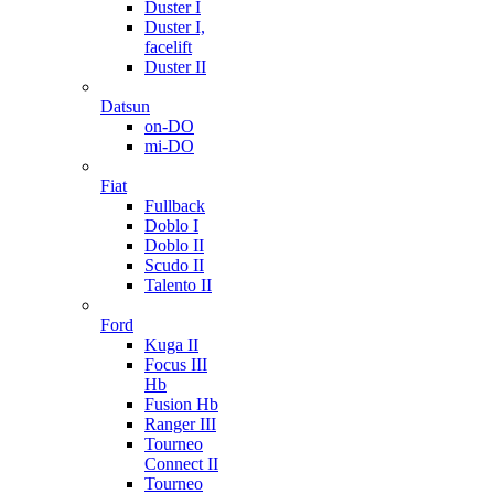
Duster I
Duster I,
facelift
Duster II
Datsun
on-DO
mi-DO
Fiat
Fullback
Doblo I
Doblo II
Scudo II
Talento II
Ford
Kuga II
Focus III
Hb
Fusion Hb
Ranger III
Tourneo
Connect II
Tourneo