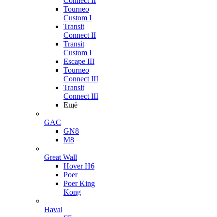
Connect II
Tourneo
Custom I
Transit
Connect II
Transit
Custom I
Escape III
Tourneo
Connect III
Transit
Connect III
Ещё
GAC
GN8
M8
Great Wall
Hover H6
Poer
Poer King
Kong
Haval