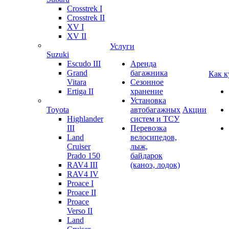
Crosstrek I
Crosstrek II
XV I
XV II
Услуги
Suzuki
Escudo III
Аренда
Grand
багажника
Как к
Vitara
Сезонное
Ertiga II
хранение
Установка
Toyota
автобагажных
Акции
Highlander
систем и ТСУ
III
Перевозка
Land
велосипедов,
Cruiser
лыж,
Prado 150
байдарок
RAV4 III
(каноэ, лодок)
RAV4 IV
Proace I
Proace II
Proace
Verso II
Land