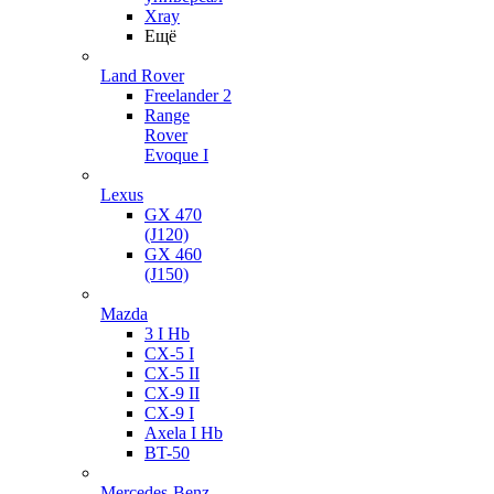
Xray
Ещё
Land Rover
Freelander 2
Range
Rover
Evoque I
Lexus
GX 470
(J120)
GX 460
(J150)
Mazda
3 I Hb
CX-5 I
CX-5 II
CX-9 II
CX-9 I
Axela I Hb
BT-50
Mercedes-Benz