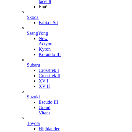
facelift
Ещё
Skoda
Fabia I Sd
SsangYong
New
Actyon
Kyron
Korando III
Subaru
Crosstrek I
Crosstrek II
XV I
XV II
Suzuki
Escudo III
Grand
Vitara
Toyota
Highlander