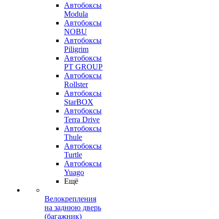
Автобоксы
Modula
Автобоксы
NOBU
Автобоксы
Piligrim
Автобоксы
PT GROUP
Автобоксы
Rollster
Автобоксы
StarBOX
Автобоксы
Terra Drive
Автобоксы
Thule
Автобоксы
Turtle
Автобоксы
Yuago
Ещё
Велокрепления
на заднюю дверь
(багажник)