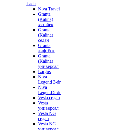
Lada
Niva Travel
Granta
(Kalina)
хэтчбек
Granta
(Kalina)
седан
Granta
лифтбек
Granta
(Kalina)
универсал
Largus
Niva
Legend 3-dr
Niva
Legend 5-dr
Vesta седан
Vesta
универсал
Vesta NG
седан
Vesta NG
универсал