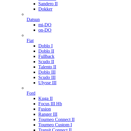
Sandero II
Dokker
Datsun
mi-DO
on-DO
Fiat
Doblo I
Doblo II
Fullback
Scudo II
Talento II
Doblo III
Scudo III
Ulysse III
Ford
Kuga II
Focus III Hb
Fusion
Ranger III
Tourneo Connect II
Tourneo Custom I
Transit Connect II