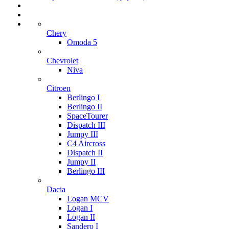
Chery
Omoda 5
Chevrolet
Niva
Citroen
Berlingo I
Berlingo II
SpaceTourer
Dispatch III
Jumpy III
C4 Aircross
Dispatch II
Jumpy II
Berlingo III
Dacia
Logan MCV
Logan I
Logan II
Sandero I