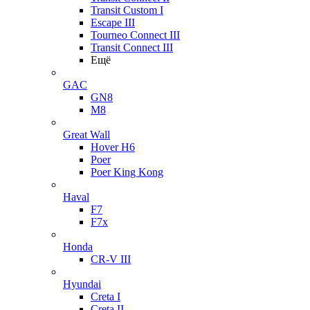
Transit Custom I
Escape III
Tourneo Connect III
Transit Connect III
Ещё
GAC
GN8
M8
Great Wall
Hover H6
Poer
Poer King Kong
Haval
F7
F7x
Honda
CR-V III
Hyundai
Creta I
Creta II