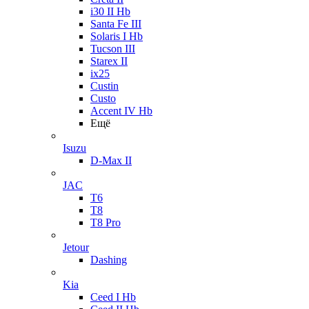
i30 II Hb
Santa Fe III
Solaris I Hb
Tucson III
Starex II
ix25
Custin
Custo
Accent IV Hb
Ещё
Isuzu
D-Max II
JAC
T6
T8
T8 Pro
Jetour
Dashing
Kia
Ceed I Hb