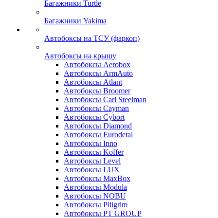
Багажники Turtle
Багажники Yakima
Автобоксы на ТСУ (фаркоп)
Автобоксы на крышу
Автобоксы Aerobox
Автобоксы ArmAuto
Автобоксы Atlant
Автобоксы Broomer
Автобоксы Carl Steelman
Автобоксы Cayman
Автобоксы Cybort
Автобоксы Diamond
Автобоксы Eurodetal
Автобоксы Inno
Автобоксы Koffer
Автобоксы Level
Автобоксы LUX
Автобоксы MaxBox
Автобоксы Modula
Автобоксы NOBU
Автобоксы Piligrim
Автобоксы PT GROUP