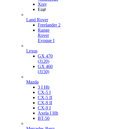
Xray
Ещё
Land Rover
Freelander 2
Range
Rover
Evoque I
Lexus
GX 470
(J120)
GX 460
(J150)
Mazda
3 I Hb
CX-5 I
CX-5 II
CX-9 II
CX-9 I
Axela I Hb
BT-50
Mercedes-Benz