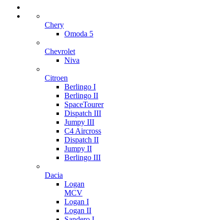
Chery
Omoda 5
Chevrolet
Niva
Citroen
Berlingo I
Berlingo II
SpaceTourer
Dispatch III
Jumpy III
C4 Aircross
Dispatch II
Jumpy II
Berlingo III
Dacia
Logan
MCV
Logan I
Logan II
Sandero I