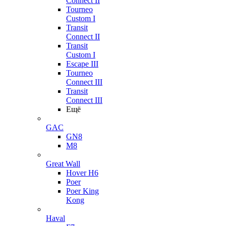
Connect II
Tourneo
Custom I
Transit
Connect II
Transit
Custom I
Escape III
Tourneo
Connect III
Transit
Connect III
Ещё
GAC
GN8
M8
Great Wall
Hover H6
Poer
Poer King
Kong
Haval