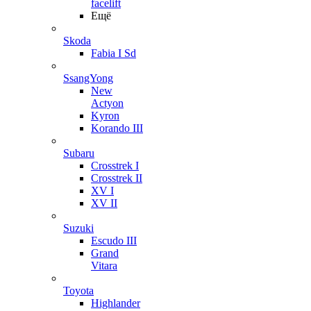
facelift
Ещё
Skoda
Fabia I Sd
SsangYong
New
Actyon
Kyron
Korando III
Subaru
Crosstrek I
Crosstrek II
XV I
XV II
Suzuki
Escudo III
Grand
Vitara
Toyota
Highlander