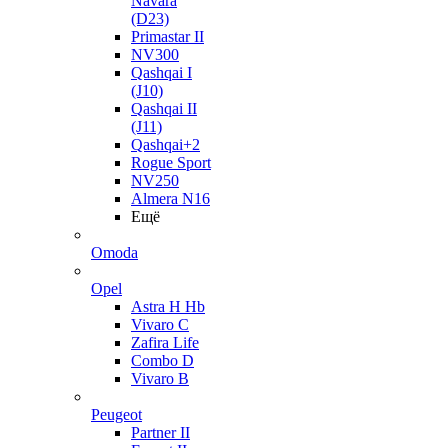
Navara
(D23)
Primastar II
NV300
Qashqai I
(J10)
Qashqai II
(J11)
Qashqai+2
Rogue Sport
NV250
Almera N16
Ещё
Omoda
Opel
Astra H Hb
Vivaro C
Zafira Life
Combo D
Vivaro B
Peugeot
Partner II