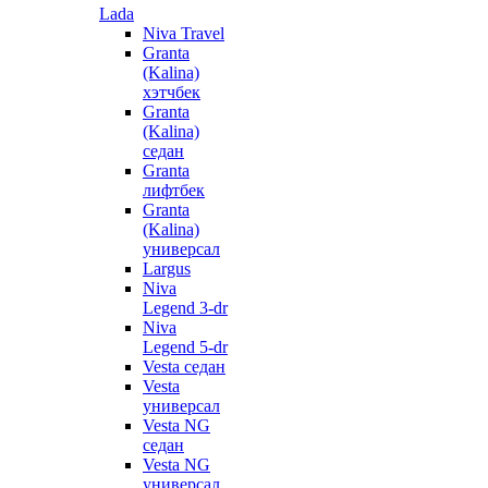
Lada
Niva Travel
Granta
(Kalina)
хэтчбек
Granta
(Kalina)
седан
Granta
лифтбек
Granta
(Kalina)
универсал
Largus
Niva
Legend 3-dr
Niva
Legend 5-dr
Vesta седан
Vesta
универсал
Vesta NG
седан
Vesta NG
универсал