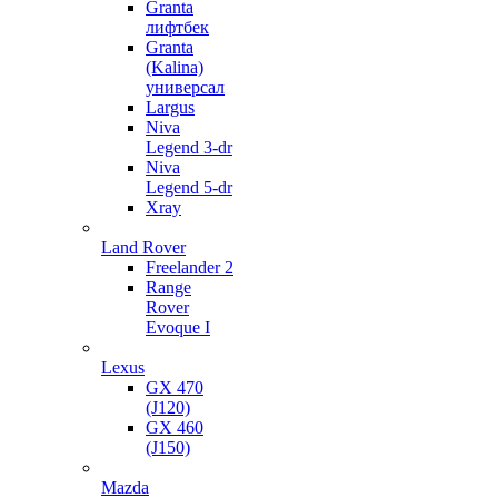
Granta
лифтбек
Granta
(Kalina)
универсал
Largus
Niva
Legend 3-dr
Niva
Legend 5-dr
Xray
Land Rover
Freelander 2
Range
Rover
Evoque I
Lexus
GX 470
(J120)
GX 460
(J150)
Mazda