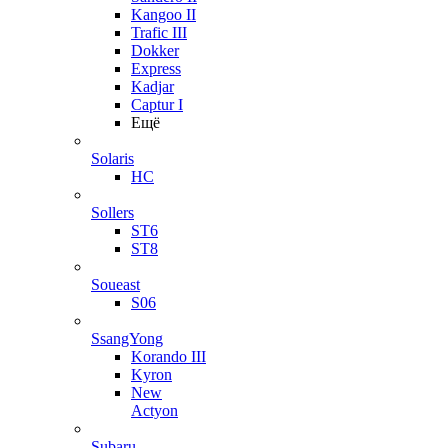
Kangoo II
Trafic III
Dokker
Express
Kadjar
Captur I
Ещё
Solaris
HC
Sollers
ST6
ST8
Soueast
S06
SsangYong
Korando III
Kyron
New
Actyon
Subaru