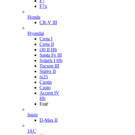
F7
F7x
Honda
CR-V III
Hyundai
Creta I
Creta II
i30 II Hb
Santa Fe III
Solaris I Hb
Tucson III
Starex II
ix25
Custin
Custo
Accent IV
Hb
Ещё
Isuzu
D-Max II
JAC