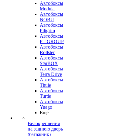
Автобоксы
Modula
Автобоксы
NOBU
Автобоксы
Piligrim
Автобоксы
PT GROUP
Автобоксы
Rollster
Автобоксы
StarBOX
Автобоксы
Terra Drive
Автобоксы
Thule
Автобоксы
Turtle
Автобоксы
Yuago
Ещё
Велокрепления
на заднюю дверь
(багажник)