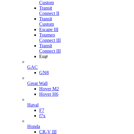
Custom
Transit
Connect II
Transit
Custom
Escape III
Tourneo
Connect III
Transit
Connect III
Ещё
GAC
GN8
Great Wall
Hover M2
Hover H6
Haval
F7
f7x
Honda
CR-V III