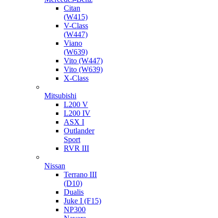
Citan
(W415)
V-Class
(W447)
Viano
(W639)
Vito (W447)
Vito (W639)
X-Class
Mitsubishi
L200 V
L200 IV
ASX I
Outlander
Sport
RVR III
Nissan
Terrano III
(D10)
Dualis
Juke I (F15)
NP300