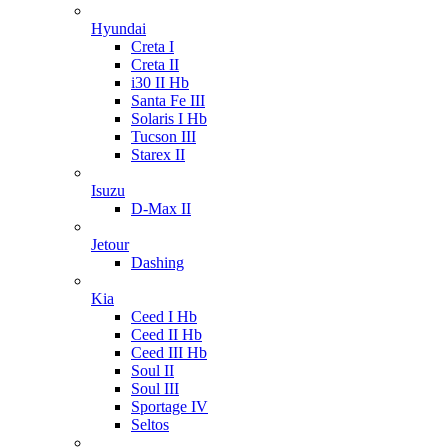
Hyundai
Creta I
Creta II
i30 II Hb
Santa Fe III
Solaris I Hb
Tucson III
Starex II
Isuzu
D-Max II
Jetour
Dashing
Kia
Ceed I Hb
Ceed II Hb
Ceed III Hb
Soul II
Soul III
Sportage IV
Seltos