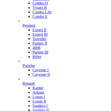
Combo D
Vivaro B
Combo Life
Combo E
Peugeot
Expert II
Expert III
Traveller
Partner II
4008
Partner III
Rifter
Porsche
Cayenne I
Cayenne II
Renault
Kaptur
Arkana
Logan I
Logan II
Sandero I
Sandero II