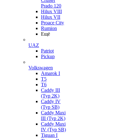
Cruiser
Prado 120
Hilux VIII
Hilux VII
Proace City
Rumion
Ещё
UAZ
Patriot
Pickup
Volkswagen
Amarok I
T5
T6
Caddy III
(Typ 2K)
Caddy IV
(Typ SB)
Caddy Maxi
III (Typ 2K)
Caddy Maxi
IV (Typ SB)
Tiguan I