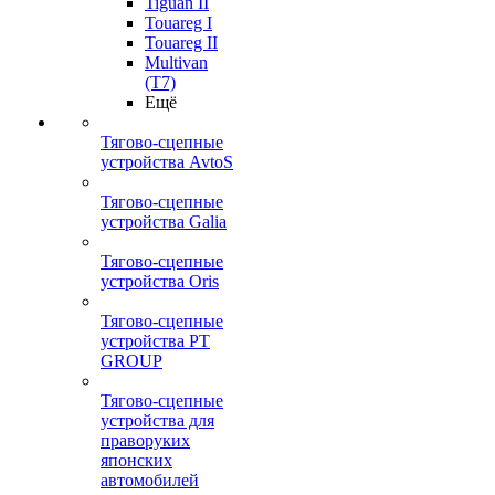
Tiguan II
Touareg I
Touareg II
Multivan
(T7)
Ещё
Тягово-сцепные
устройства AvtoS
Тягово-сцепные
устройства Galia
Тягово-сцепные
устройства Oris
Тягово-сцепные
устройства PT
GROUP
Тягово-сцепные
устройства для
праворуких
японских
автомобилей