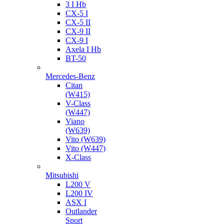
3 I Hb
CX-5 I
CX-5 II
CX-9 II
CX-9 I
Axela I Hb
BT-50
Mercedes-Benz
Citan
(W415)
V-Class
(W447)
Viano
(W639)
Vito (W639)
Vito (W447)
X-Class
Mitsubishi
L200 V
L200 IV
ASX I
Outlander
Sport