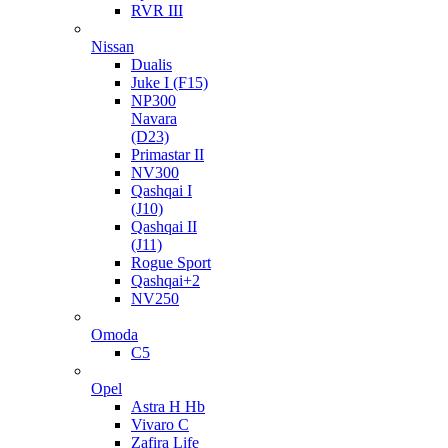
RVR III
Nissan
Dualis
Juke I (F15)
NP300
Navara
(D23)
Primastar II
NV300
Qashqai I
(J10)
Qashqai II
(J11)
Rogue Sport
Qashqai+2
NV250
Omoda
C5
Opel
Astra H Hb
Vivaro C
Zafira Life