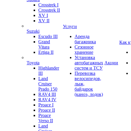
Crosstrek I
Crosstrek II
XV I
XV II
Услуги
Suzuki
Escudo III
Аренда
Grand
багажника
Как к
Vitara
Сезонное
Ertiga II
хранение
Установка
Toyota
автобагажных
Акции
Highlander
систем и ТСУ
III
Перевозка
Land
велосипедов,
Cruiser
лыж,
Prado 150
байдарок
RAV4 III
(каноэ, лодок)
RAV4 IV
Proace I
Proace II
Proace
Verso II
Land