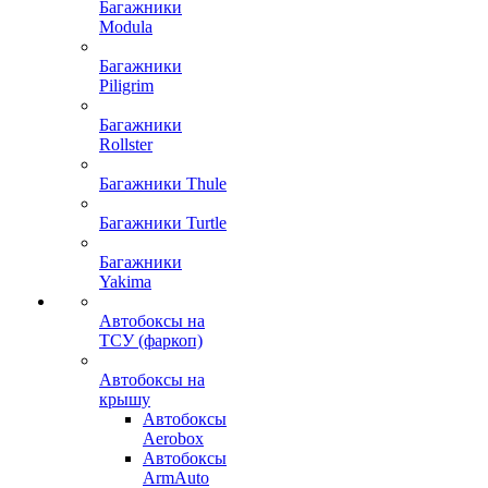
Багажники
Modula
Багажники
Piligrim
Багажники
Rollster
Багажники Thule
Багажники Turtle
Багажники
Yakima
Автобоксы на
ТСУ (фаркоп)
Автобоксы на
крышу
Автобоксы
Aerobox
Автобоксы
ArmAuto