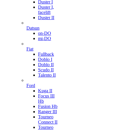
Duster I
Duster I,
facelift
Duster II
Datsun
on-DO
mi-DO
Fiat
Fullback
Doblo I
Doblo II
Scudo II
Talento II
Ford
Kuga II
Focus III
Hb
Fusion Hb
Ranger III
Tourneo
Connect II
Tourneo