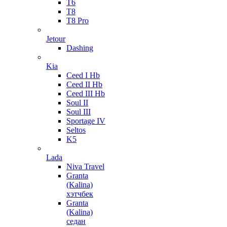
T6
T8
T8 Pro
Jetour
Dashing
Kia
Ceed I Hb
Ceed II Hb
Ceed III Hb
Soul II
Soul III
Sportage IV
Seltos
K5
Lada
Niva Travel
Granta
(Kalina)
хэтчбек
Granta
(Kalina)
седан