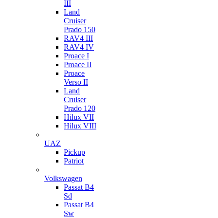
III
Land
Cruiser
Prado 150
RAV4 III
RAV4 IV
Proace I
Proace II
Proace
Verso II
Land
Cruiser
Prado 120
Hilux VII
Hilux VIII
UAZ
Pickup
Patriot
Volkswagen
Passat B4
Sd
Passat B4
Sw