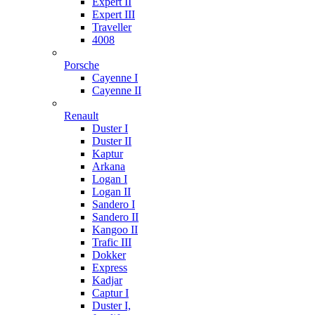
Expert II
Expert III
Traveller
4008
Porsche
Cayenne I
Cayenne II
Renault
Duster I
Duster II
Kaptur
Arkana
Logan I
Logan II
Sandero I
Sandero II
Kangoo II
Trafic III
Dokker
Express
Kadjar
Captur I
Duster I,