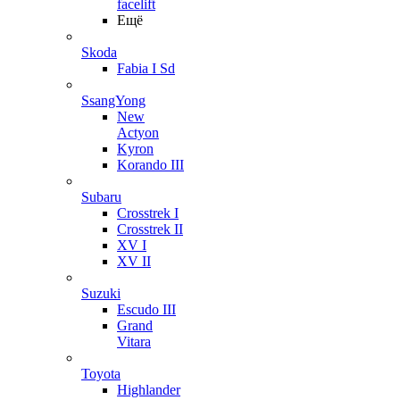
facelift
Ещё
Skoda
Fabia I Sd
SsangYong
New
Actyon
Kyron
Korando III
Subaru
Crosstrek I
Crosstrek II
XV I
XV II
Suzuki
Escudo III
Grand
Vitara
Toyota
Highlander