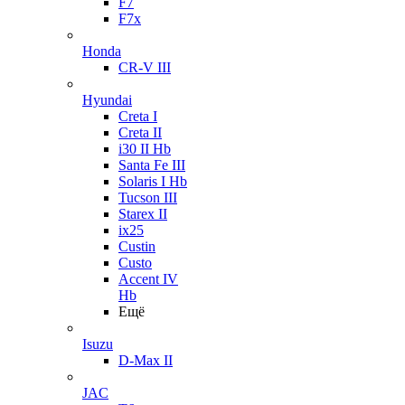
F7
F7x
Honda
CR-V III
Hyundai
Creta I
Creta II
i30 II Hb
Santa Fe III
Solaris I Hb
Tucson III
Starex II
ix25
Custin
Custo
Accent IV
Hb
Ещё
Isuzu
D-Max II
JAC