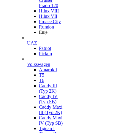
Cruiser
Prado 120
Hilux VIII
Hilux VII
Proace City
Rumion
Ещё
UAZ
Patriot
Pickup
Volkswagen
Amarok I
T5
T6
Caddy III
(Typ 2K)
Caddy IV
(Typ SB)
Caddy Maxi
III (Typ 2K)
Caddy Maxi
IV (Typ SB)
Tiguan I