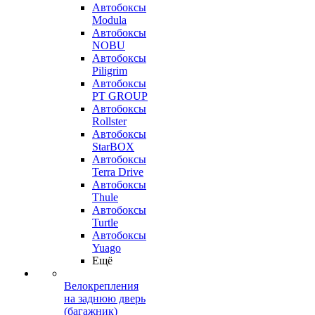
Автобоксы
Modula
Автобоксы
NOBU
Автобоксы
Piligrim
Автобоксы
PT GROUP
Автобоксы
Rollster
Автобоксы
StarBOX
Автобоксы
Terra Drive
Автобоксы
Thule
Автобоксы
Turtle
Автобоксы
Yuago
Ещё
Велокрепления
на заднюю дверь
(багажник)