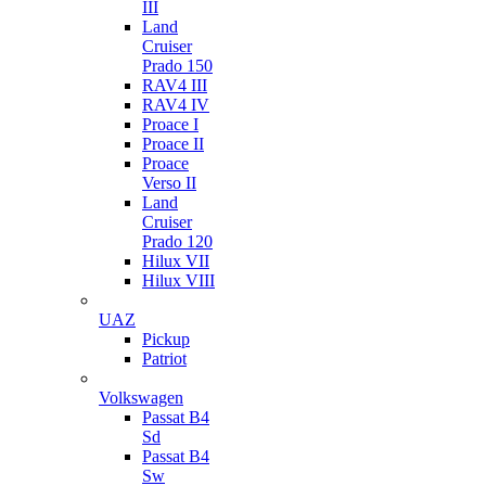
III
Land
Cruiser
Prado 150
RAV4 III
RAV4 IV
Proace I
Proace II
Proace
Verso II
Land
Cruiser
Prado 120
Hilux VII
Hilux VIII
UAZ
Pickup
Patriot
Volkswagen
Passat B4
Sd
Passat B4
Sw