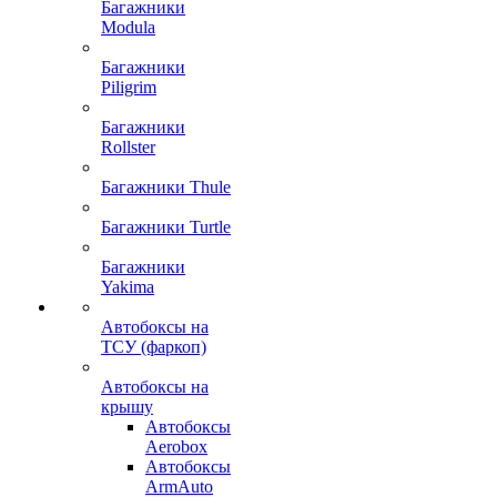
Багажники
Modula
Багажники
Piligrim
Багажники
Rollster
Багажники Thule
Багажники Turtle
Багажники
Yakima
Автобоксы на
ТСУ (фаркоп)
Автобоксы на
крышу
Автобоксы
Aerobox
Автобоксы
ArmAuto