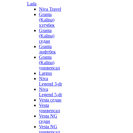
Lada
Niva Travel
Granta
(Kalina)
хэтчбек
Granta
(Kalina)
седан
Granta
лифтбек
Granta
(Kalina)
универсал
Largus
Niva
Legend 3-dr
Niva
Legend 5-dr
Vesta седан
Vesta
универсал
Vesta NG
седан
Vesta NG
универсал