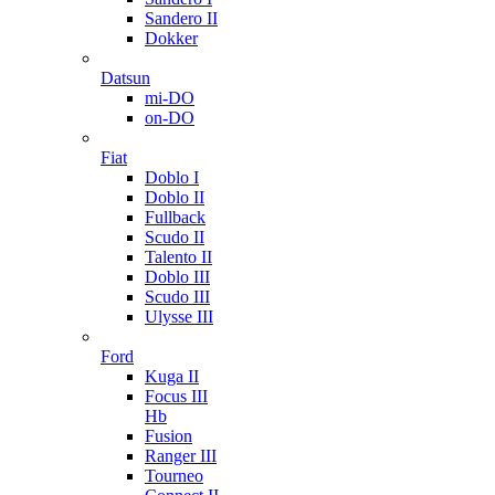
Sandero II
Dokker
Datsun
mi-DO
on-DO
Fiat
Doblo I
Doblo II
Fullback
Scudo II
Talento II
Doblo III
Scudo III
Ulysse III
Ford
Kuga II
Focus III
Hb
Fusion
Ranger III
Tourneo