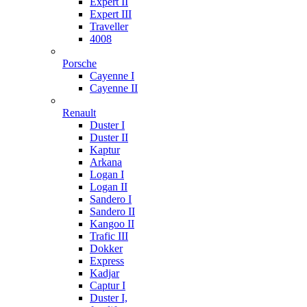
Expert II
Expert III
Traveller
4008
Porsche
Cayenne I
Cayenne II
Renault
Duster I
Duster II
Kaptur
Arkana
Logan I
Logan II
Sandero I
Sandero II
Kangoo II
Trafic III
Dokker
Express
Kadjar
Captur I
Duster I,