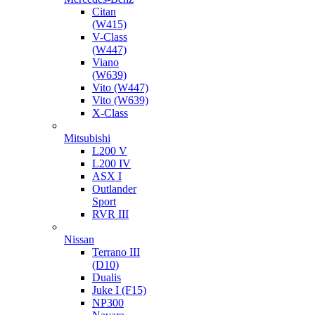
Citan
(W415)
V-Class
(W447)
Viano
(W639)
Vito (W447)
Vito (W639)
X-Class
Mitsubishi
L200 V
L200 IV
ASX I
Outlander
Sport
RVR III
Nissan
Terrano III
(D10)
Dualis
Juke I (F15)
NP300