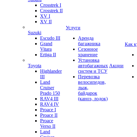
Crosstrek I
Crosstrek II
XV I
XV II
Услуги
Suzuki
Escudo III
Аренда
Grand
багажника
Как к
Vitara
Сезонное
Ertiga II
хранение
Установка
Toyota
автобагажных
Акции
Highlander
систем и ТСУ
III
Перевозка
Land
велосипедов,
Cruiser
лыж,
Prado 150
байдарок
RAV4 III
(каноэ, лодок)
RAV4 IV
Proace I
Proace II
Proace
Verso II
Land