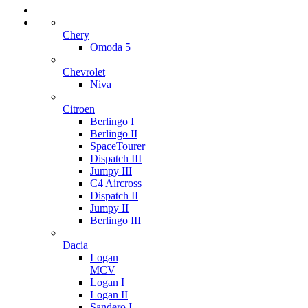
Chery
Omoda 5
Chevrolet
Niva
Citroen
Berlingo I
Berlingo II
SpaceTourer
Dispatch III
Jumpy III
C4 Aircross
Dispatch II
Jumpy II
Berlingo III
Dacia
Logan
MCV
Logan I
Logan II
Sandero I