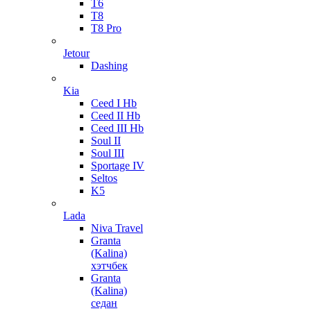
T6
T8
T8 Pro
Jetour
Dashing
Kia
Ceed I Hb
Ceed II Hb
Ceed III Hb
Soul II
Soul III
Sportage IV
Seltos
K5
Lada
Niva Travel
Granta
(Kalina)
хэтчбек
Granta
(Kalina)
седан