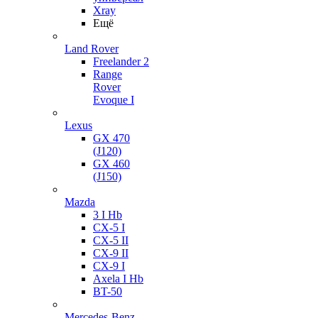
Xray
Ещё
Land Rover
Freelander 2
Range
Rover
Evoque I
Lexus
GX 470
(J120)
GX 460
(J150)
Mazda
3 I Hb
CX-5 I
CX-5 II
CX-9 II
CX-9 I
Axela I Hb
BT-50
Mercedes-Benz