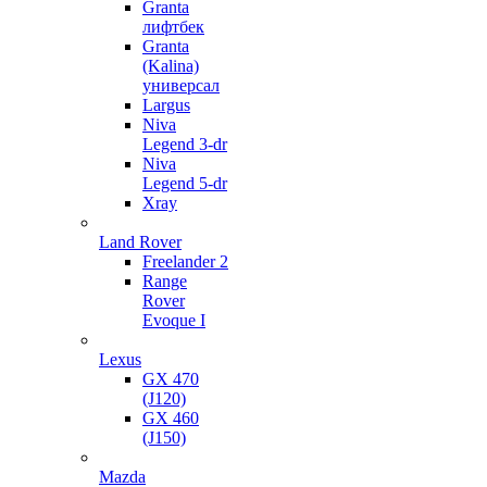
Granta
лифтбек
Granta
(Kalina)
универсал
Largus
Niva
Legend 3-dr
Niva
Legend 5-dr
Xray
Land Rover
Freelander 2
Range
Rover
Evoque I
Lexus
GX 470
(J120)
GX 460
(J150)
Mazda