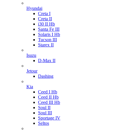
Hyundai
Creta I
Creta II
i30 II Hb
Santa Fe III
Solaris I Hb
Tucson III
Starex II
Isuzu
D-Max II
Jetour
Dashing
Kia
Ceed I Hb
Ceed II Hb
Ceed III Hb
Soul II
Soul III
Sportage IV
Seltos