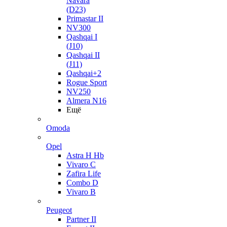
Navara
(D23)
Primastar II
NV300
Qashqai I
(J10)
Qashqai II
(J11)
Qashqai+2
Rogue Sport
NV250
Almera N16
Ещё
Omoda
Opel
Astra H Hb
Vivaro C
Zafira Life
Combo D
Vivaro B
Peugeot
Partner II