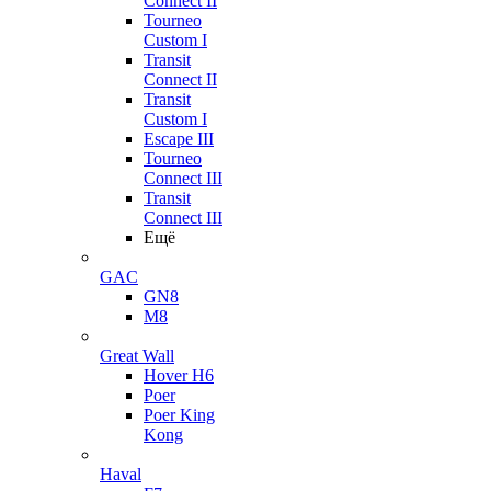
Connect II
Tourneo
Custom I
Transit
Connect II
Transit
Custom I
Escape III
Tourneo
Connect III
Transit
Connect III
Ещё
GAC
GN8
M8
Great Wall
Hover H6
Poer
Poer King
Kong
Haval