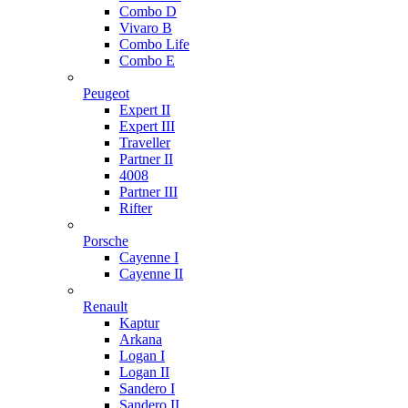
Combo D
Vivaro B
Combo Life
Combo E
Peugeot
Expert II
Expert III
Traveller
Partner II
4008
Partner III
Rifter
Porsche
Cayenne I
Cayenne II
Renault
Kaptur
Arkana
Logan I
Logan II
Sandero I
Sandero II