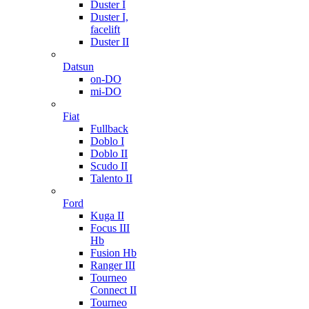
Duster I
Duster I,
facelift
Duster II
Datsun
on-DO
mi-DO
Fiat
Fullback
Doblo I
Doblo II
Scudo II
Talento II
Ford
Kuga II
Focus III
Hb
Fusion Hb
Ranger III
Tourneo
Connect II
Tourneo