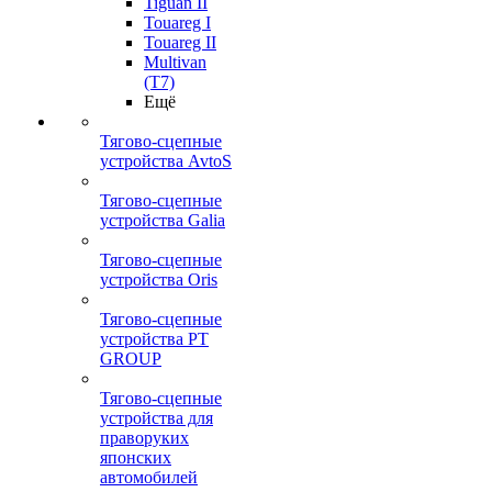
Tiguan II
Touareg I
Touareg II
Multivan
(T7)
Ещё
Тягово-сцепные
устройства AvtoS
Тягово-сцепные
устройства Galia
Тягово-сцепные
устройства Oris
Тягово-сцепные
устройства PT
GROUP
Тягово-сцепные
устройства для
праворуких
японских
автомобилей