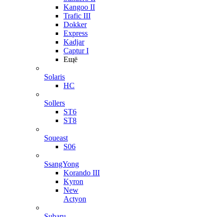
Kangoo II
Trafic III
Dokker
Express
Kadjar
Captur I
Ещё
Solaris
HC
Sollers
ST6
ST8
Soueast
S06
SsangYong
Korando III
Kyron
New
Actyon
Subaru