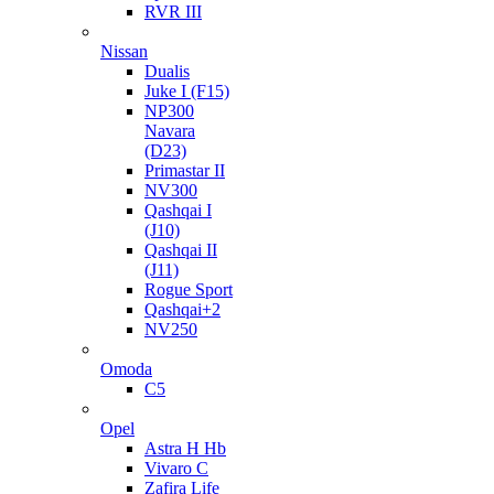
RVR III
Nissan
Dualis
Juke I (F15)
NP300
Navara
(D23)
Primastar II
NV300
Qashqai I
(J10)
Qashqai II
(J11)
Rogue Sport
Qashqai+2
NV250
Omoda
C5
Opel
Astra H Hb
Vivaro C
Zafira Life