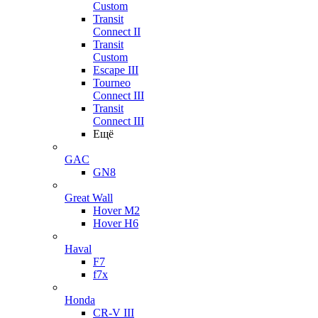
Custom
Transit
Connect II
Transit
Custom
Escape III
Tourneo
Connect III
Transit
Connect III
Ещё
GAC
GN8
Great Wall
Hover M2
Hover H6
Haval
F7
f7x
Honda
CR-V III