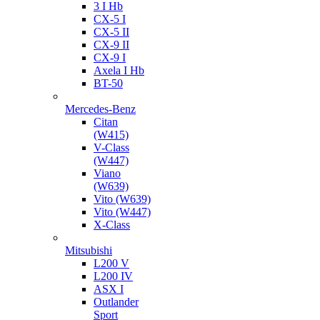
3 I Hb
CX-5 I
CX-5 II
CX-9 II
CX-9 I
Axela I Hb
BT-50
Mercedes-Benz
Citan
(W415)
V-Class
(W447)
Viano
(W639)
Vito (W639)
Vito (W447)
X-Class
Mitsubishi
L200 V
L200 IV
ASX I
Outlander
Sport