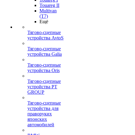
Touareg II
Multivan
(T7)
Ещё
Тягово-сцепные
устройства AvtoS
Тягово-сцепные
устройства Galia
Тягово-сцепные
устройства Oris
Тягово-сцепные
устройства PT
GROUP
Тягово-сцепные
устройства для
праворуких
японских
автомобилей