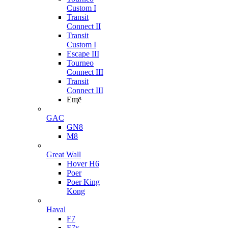
Custom I
Transit
Connect II
Transit
Custom I
Escape III
Tourneo
Connect III
Transit
Connect III
Ещё
GAC
GN8
M8
Great Wall
Hover H6
Poer
Poer King
Kong
Haval
F7
F7x