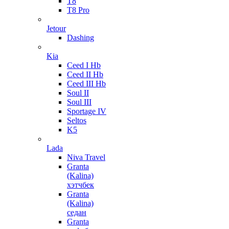
T8
T8 Pro
Jetour
Dashing
Kia
Ceed I Hb
Ceed II Hb
Ceed III Hb
Soul II
Soul III
Sportage IV
Seltos
K5
Lada
Niva Travel
Granta
(Kalina)
хэтчбек
Granta
(Kalina)
седан
Granta