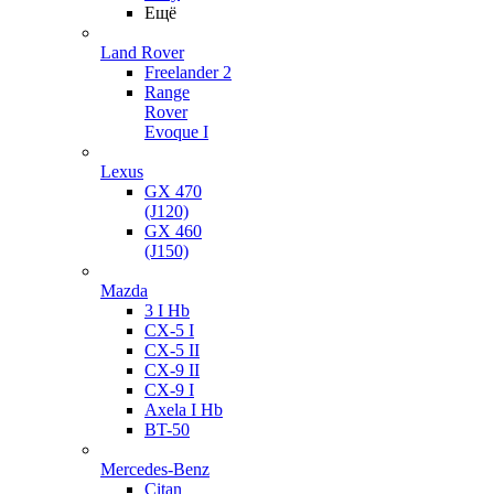
Ещё
Land Rover
Freelander 2
Range
Rover
Evoque I
Lexus
GX 470
(J120)
GX 460
(J150)
Mazda
3 I Hb
CX-5 I
CX-5 II
CX-9 II
CX-9 I
Axela I Hb
BT-50
Mercedes-Benz
Citan