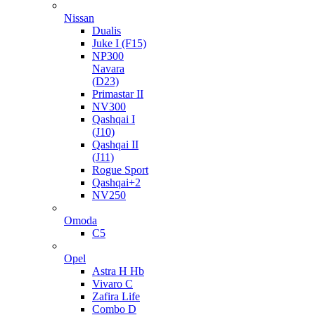
Nissan
Dualis
Juke I (F15)
NP300
Navara
(D23)
Primastar II
NV300
Qashqai I
(J10)
Qashqai II
(J11)
Rogue Sport
Qashqai+2
NV250
Omoda
C5
Opel
Astra H Hb
Vivaro C
Zafira Life
Combo D