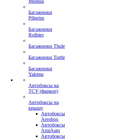
Modula
Багажники
Piligrim
Багажники
Rollster
Багажники Thule
Багажники Turtle
Багажники
Yakima
Автобоксы на
ТСУ (фаркоп)
Автобоксы на
крышу
Автобоксы
Aerobox
Автобоксы
ArmAuto
Автобоксы