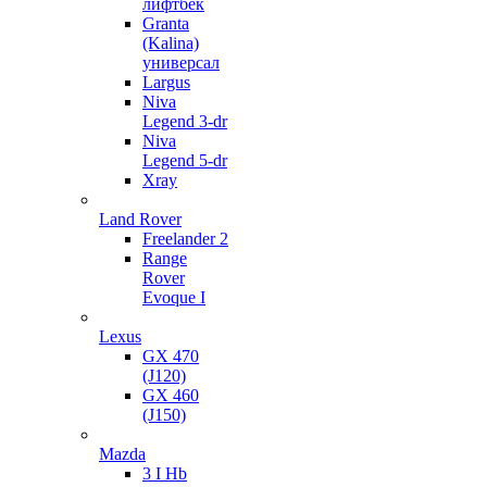
лифтбек
Granta
(Kalina)
универсал
Largus
Niva
Legend 3-dr
Niva
Legend 5-dr
Xray
Land Rover
Freelander 2
Range
Rover
Evoque I
Lexus
GX 470
(J120)
GX 460
(J150)
Mazda
3 I Hb