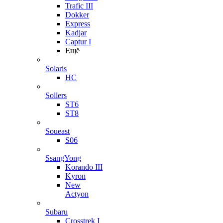
Trafic III
Dokker
Express
Kadjar
Captur I
Ещё
Solaris
HC
Sollers
ST6
ST8
Soueast
S06
SsangYong
Korando III
Kyron
New
Actyon
Subaru
Crosstrek I