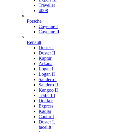
Traveller
4008
Porsche
Cayenne I
Cayenne II
Renault
Duster I
Duster II
Kaptur
Arkana
Logan I
Logan II
Sandero I
Sandero II
Kangoo II
Trafic III
Dokker
Express
Kadjar
Captur I
Duster I,
facelift