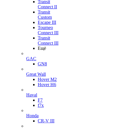
Transit
Connect II
Transit
Custom
Escape III
Tourneo
Connect III
Transit
Connect III
Ещё
GAC
GN8
Great Wall
Hover M2
Hover H6
Haval
F7
f7x
Honda
CR-V III