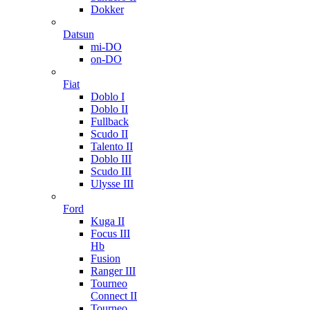
Dokker
Datsun
mi-DO
on-DO
Fiat
Doblo I
Doblo II
Fullback
Scudo II
Talento II
Doblo III
Scudo III
Ulysse III
Ford
Kuga II
Focus III
Hb
Fusion
Ranger III
Tourneo
Connect II
Tourneo