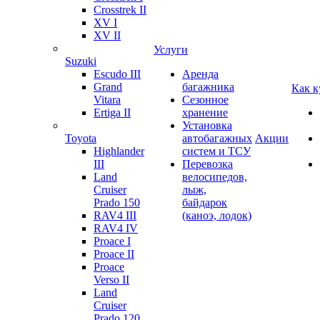
Crosstrek II
XV I
XV II
Услуги
Suzuki
Escudo III
Аренда
Grand
багажника
Как к
Vitara
Сезонное
Ertiga II
хранение
Установка
Toyota
автобагажных
Акции
Highlander
систем и ТСУ
III
Перевозка
Land
велосипедов,
Cruiser
лыж,
Prado 150
байдарок
RAV4 III
(каноэ, лодок)
RAV4 IV
Proace I
Proace II
Proace
Verso II
Land
Cruiser
Prado 120