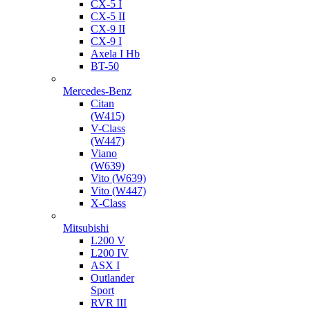
CX-5 I
CX-5 II
CX-9 II
CX-9 I
Axela I Hb
BT-50
Mercedes-Benz
Citan
(W415)
V-Class
(W447)
Viano
(W639)
Vito (W639)
Vito (W447)
X-Class
Mitsubishi
L200 V
L200 IV
ASX I
Outlander
Sport
RVR III