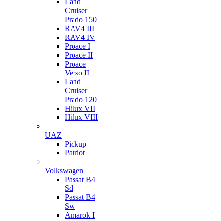
Land
Cruiser
Prado 150
RAV4 III
RAV4 IV
Proace I
Proace II
Proace
Verso II
Land
Cruiser
Prado 120
Hilux VII
Hilux VIII
UAZ
Pickup
Patriot
Volkswagen
Passat B4
Sd
Passat B4
Sw
Amarok I