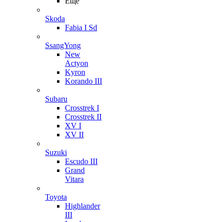
Ещё
Skoda
Fabia I Sd
SsangYong
New
Actyon
Kyron
Korando III
Subaru
Crosstrek I
Crosstrek II
XV I
XV II
Suzuki
Escudo III
Grand
Vitara
Toyota
Highlander
III