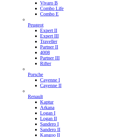
Vivaro B
Combo Life
Combo E
Peugeot
Expert II
Expert III
Traveller
Partner II
4008
Partner III
Rifter
Porsche
Cayenne I
Cayenne II
Renault
Kaptur
Arkana
Logan I
Logan II
Sandero I
Sandero II
Kangoo II