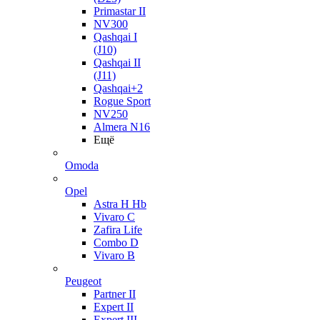
Primastar II
NV300
Qashqai I
(J10)
Qashqai II
(J11)
Qashqai+2
Rogue Sport
NV250
Almera N16
Ещё
Omoda
Opel
Astra H Hb
Vivaro C
Zafira Life
Combo D
Vivaro B
Peugeot
Partner II
Expert II
Expert III