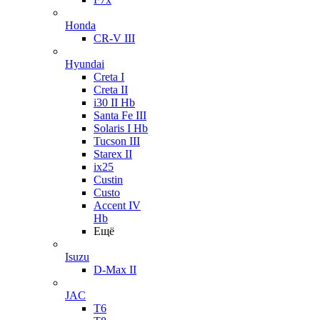
Honda
CR-V III
Hyundai
Creta I
Creta II
i30 II Hb
Santa Fe III
Solaris I Hb
Tucson III
Starex II
ix25
Custin
Custo
Accent IV
Hb
Ещё
Isuzu
D-Max II
JAC
T6