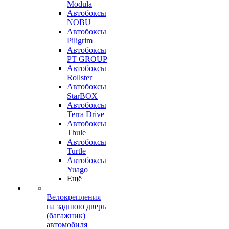
Modula
Автобоксы
NOBU
Автобоксы
Piligrim
Автобоксы
PT GROUP
Автобоксы
Rollster
Автобоксы
StarBOX
Автобоксы
Terra Drive
Автобоксы
Thule
Автобоксы
Turtle
Автобоксы
Yuago
Ещё
Велокрепления
на заднюю дверь
(багажник)
автомобиля