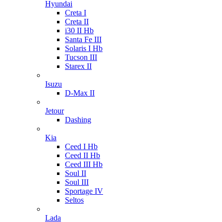
Hyundai
Creta I
Creta II
i30 II Hb
Santa Fe III
Solaris I Hb
Tucson III
Starex II
Isuzu
D-Max II
Jetour
Dashing
Kia
Ceed I Hb
Ceed II Hb
Ceed III Hb
Soul II
Soul III
Sportage IV
Seltos
Lada