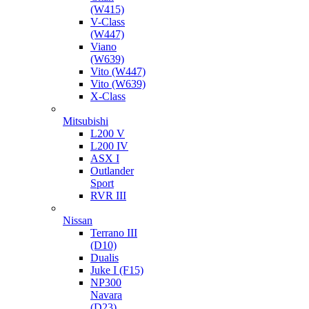
(W415)
V-Class
(W447)
Viano
(W639)
Vito (W447)
Vito (W639)
X-Class
Mitsubishi
L200 V
L200 IV
ASX I
Outlander
Sport
RVR III
Nissan
Terrano III
(D10)
Dualis
Juke I (F15)
NP300
Navara
(D23)