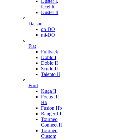
Duster I,
facelift
Duster II
Datsun
on-DO
mi-DO
Fiat
Fullback
Doblo I
Doblo II
Scudo II
Talento II
Ford
Kuga II
Focus III
Hb
Fusion Hb
Ranger III
Tourneo
Connect II
Tourneo
Custom