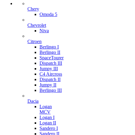
Chery
Omoda 5
Chevrolet
Niva
Citroen
Berlingo I
Berlingo II
SpaceTourer
Dispatch III
Jumpy III
C4 Aircross
Dispatch II
Jumpy II
Berlingo III
Dacia
Logan
MCV
Logan I
Logan II
Sandero I
Sandero II