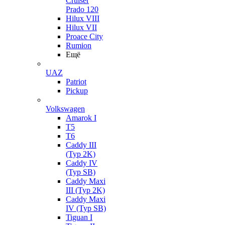
Cruiser
Prado 120
Hilux VIII
Hilux VII
Proace City
Rumion
Ещё
UAZ
Patriot
Pickup
Volkswagen
Amarok I
T5
T6
Caddy III
(Typ 2K)
Caddy IV
(Typ SB)
Caddy Maxi
III (Typ 2K)
Caddy Maxi
IV (Typ SB)
Tiguan I