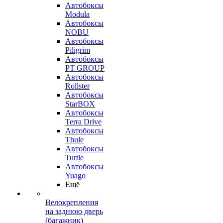
Автобоксы
Modula
Автобоксы
NOBU
Автобоксы
Piligrim
Автобоксы
PT GROUP
Автобоксы
Rollster
Автобоксы
StarBOX
Автобоксы
Terra Drive
Автобоксы
Thule
Автобоксы
Turtle
Автобоксы
Yuago
Ещё
Велокрепления
на заднюю дверь
(багажник)