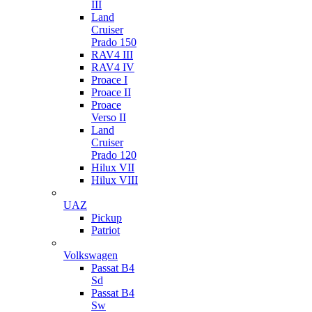
III
Land
Cruiser
Prado 150
RAV4 III
RAV4 IV
Proace I
Proace II
Proace
Verso II
Land
Cruiser
Prado 120
Hilux VII
Hilux VIII
UAZ
Pickup
Patriot
Volkswagen
Passat B4
Sd
Passat B4
Sw