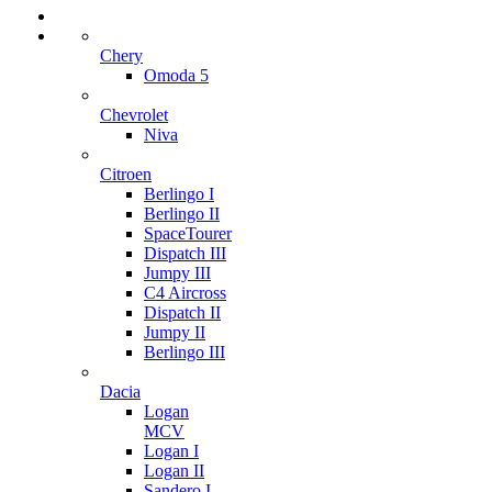
Chery
Omoda 5
Chevrolet
Niva
Citroen
Berlingo I
Berlingo II
SpaceTourer
Dispatch III
Jumpy III
C4 Aircross
Dispatch II
Jumpy II
Berlingo III
Dacia
Logan
MCV
Logan I
Logan II
Sandero I