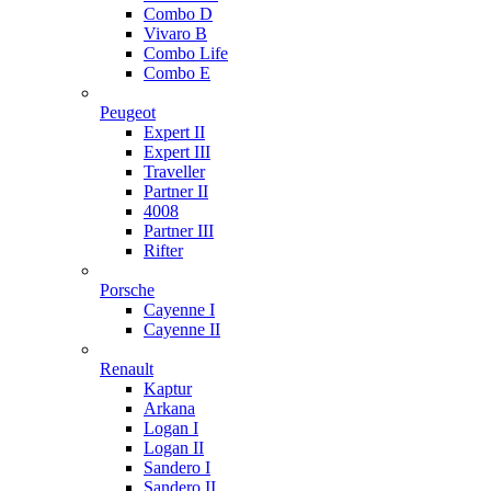
Combo D
Vivaro B
Combo Life
Combo E
Peugeot
Expert II
Expert III
Traveller
Partner II
4008
Partner III
Rifter
Porsche
Cayenne I
Cayenne II
Renault
Kaptur
Arkana
Logan I
Logan II
Sandero I
Sandero II