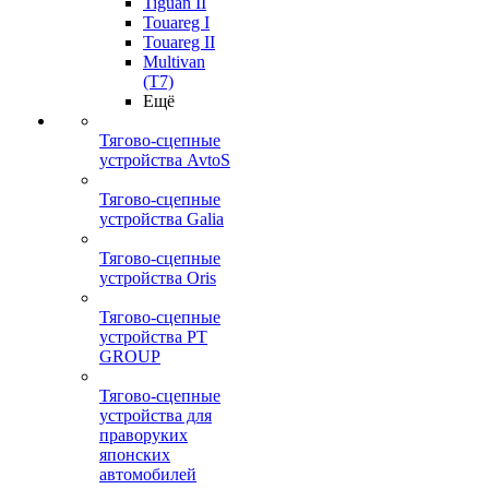
Tiguan II
Touareg I
Touareg II
Multivan
(T7)
Ещё
Тягово-сцепные
устройства AvtoS
Тягово-сцепные
устройства Galia
Тягово-сцепные
устройства Oris
Тягово-сцепные
устройства PT
GROUP
Тягово-сцепные
устройства для
праворуких
японских
автомобилей