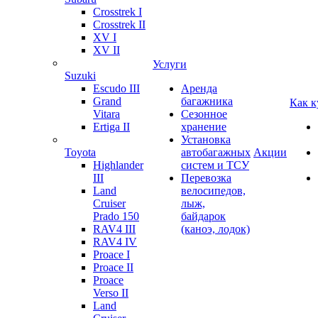
Crosstrek I
Crosstrek II
XV I
XV II
Услуги
Suzuki
Escudo III
Аренда
Grand
багажника
Как к
Vitara
Сезонное
Ertiga II
хранение
Установка
Toyota
автобагажных
Акции
Highlander
систем и ТСУ
III
Перевозка
Land
велосипедов,
Cruiser
лыж,
Prado 150
байдарок
RAV4 III
(каноэ, лодок)
RAV4 IV
Proace I
Proace II
Proace
Verso II
Land