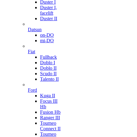
Duster I
Duster I,
facelift
Duster II
Datsun
on-DO
mi-DO
Fiat
Fullback
Doblo I
Doblo II
Scudo II
Talento II
Ford
Kuga II
Focus III
Hb
Fusion Hb
Ranger III
Tourneo
Connect II
Tourneo