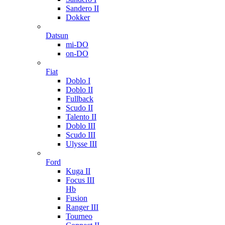
Sandero II
Dokker
Datsun
mi-DO
on-DO
Fiat
Doblo I
Doblo II
Fullback
Scudo II
Talento II
Doblo III
Scudo III
Ulysse III
Ford
Kuga II
Focus III
Hb
Fusion
Ranger III
Tourneo