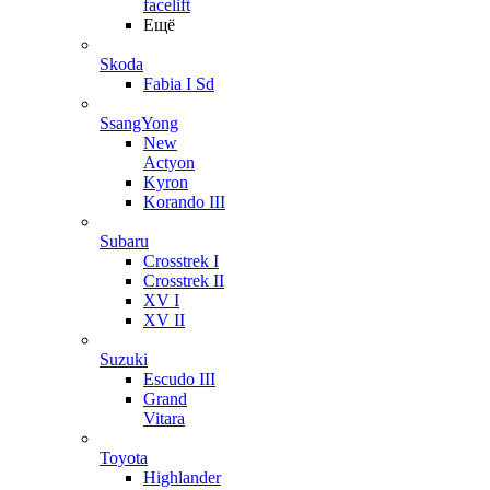
facelift
Ещё
Skoda
Fabia I Sd
SsangYong
New
Actyon
Kyron
Korando III
Subaru
Crosstrek I
Crosstrek II
XV I
XV II
Suzuki
Escudo III
Grand
Vitara
Toyota
Highlander