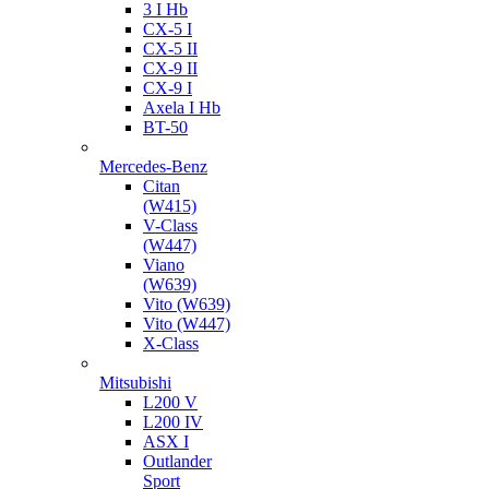
3 I Hb
CX-5 I
CX-5 II
CX-9 II
CX-9 I
Axela I Hb
BT-50
Mercedes-Benz
Citan
(W415)
V-Class
(W447)
Viano
(W639)
Vito (W639)
Vito (W447)
X-Class
Mitsubishi
L200 V
L200 IV
ASX I
Outlander
Sport