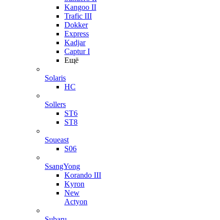
Kangoo II
Trafic III
Dokker
Express
Kadjar
Captur I
Ещё
Solaris
HC
Sollers
ST6
ST8
Soueast
S06
SsangYong
Korando III
Kyron
New
Actyon
Subaru