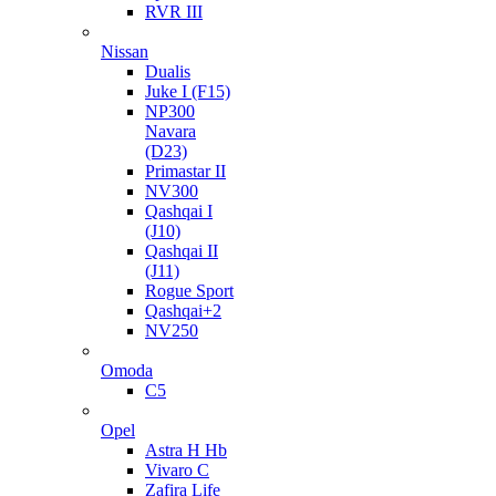
RVR III
Nissan
Dualis
Juke I (F15)
NP300
Navara
(D23)
Primastar II
NV300
Qashqai I
(J10)
Qashqai II
(J11)
Rogue Sport
Qashqai+2
NV250
Omoda
C5
Opel
Astra H Hb
Vivaro C
Zafira Life