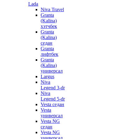
Lada
Niva Travel
Granta
(Kalina)
хэтчбек
Granta
(Kalina)
седан
Granta
лифтбек
Granta
(Kalina)
универсал
Largus
Niva
Legend 3-dr
Niva
Legend 5-dr
Vesta седан
Vesta
универсал
Vesta NG
седан
Vesta NG
универсал