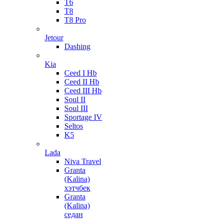
T6
T8
T8 Pro
Jetour
Dashing
Kia
Ceed I Hb
Ceed II Hb
Ceed III Hb
Soul II
Soul III
Sportage IV
Seltos
K5
Lada
Niva Travel
Granta
(Kalina)
хэтчбек
Granta
(Kalina)
седан