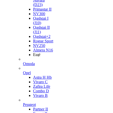
Navara
(D23)
Primastar II
NV300
Qashqai I
(J10)
Qashqai II
(J11)
Qashqai+2
Rogue Sport
NV250
Almera N16
Ещё
Omoda
Opel
Astra H Hb
Vivaro C
Zafira Life
Combo D
Vivaro B
Peugeot
Partner II