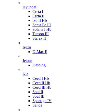
Hyundai
Creta I
Creta II
i30 II Hb
Santa Fe III
Solaris I Hb
Tucson III
Starex II
Isuzu
D-Max II
Jetour
Dashing
Kia
Ceed I Hb
Ceed II Hb
Ceed III Hb
Soul II
Soul III
Sportage IV
Seltos