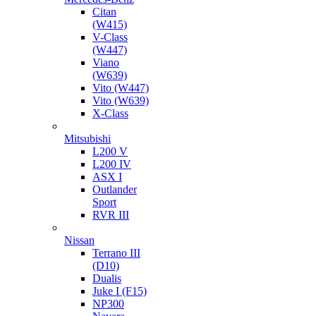
Citan
(W415)
V-Class
(W447)
Viano
(W639)
Vito (W447)
Vito (W639)
X-Class
Mitsubishi
L200 V
L200 IV
ASX I
Outlander
Sport
RVR III
Nissan
Terrano III
(D10)
Dualis
Juke I (F15)
NP300