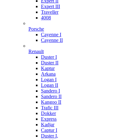
Expert II
Expert III
Traveller
4008
Porsche
Cayenne I
Cayenne II
Renault
Duster I
Duster II
Kaptur
Arkana
Logan I
Logan II
Sandero I
Sandero II
Kangoo II
Trafic III
Dokker
Express
Kadjar
Captur I
Duster I,