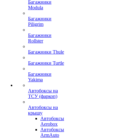
Багажники
Modula
Багажники
Piligrim
Багажники
Rollster
Багажники Thule
Багажники Turtle
Багажники
Yakima
Автобоксы на
ТСУ (фаркоп)
Автобоксы на
крышу
Автобоксы
Aerobox
Автобоксы
ArmAuto