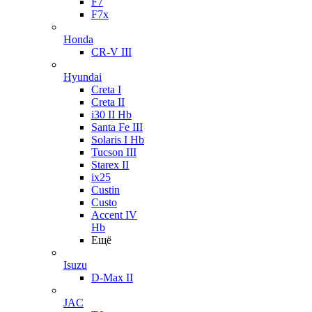
F7
F7x
Honda
CR-V III
Hyundai
Creta I
Creta II
i30 II Hb
Santa Fe III
Solaris I Hb
Tucson III
Starex II
ix25
Custin
Custo
Accent IV
Hb
Ещё
Isuzu
D-Max II
JAC