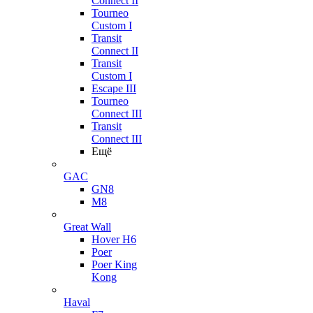
Connect II
Tourneo
Custom I
Transit
Connect II
Transit
Custom I
Escape III
Tourneo
Connect III
Transit
Connect III
Ещё
GAC
GN8
M8
Great Wall
Hover H6
Poer
Poer King
Kong
Haval