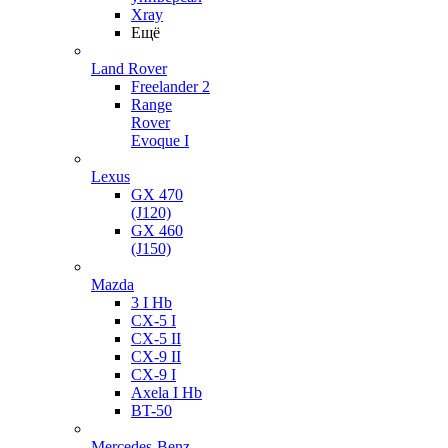
Xray
Ещё
Land Rover
Freelander 2
Range
Rover
Evoque I
Lexus
GX 470
(J120)
GX 460
(J150)
Mazda
3 I Hb
CX-5 I
CX-5 II
CX-9 II
CX-9 I
Axela I Hb
BT-50
Mercedes-Benz