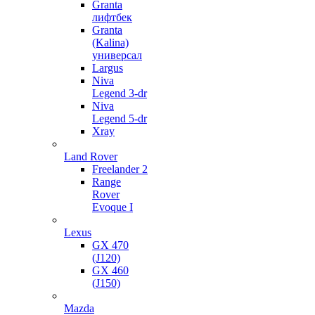
Granta
лифтбек
Granta
(Kalina)
универсал
Largus
Niva
Legend 3-dr
Niva
Legend 5-dr
Xray
Land Rover
Freelander 2
Range
Rover
Evoque I
Lexus
GX 470
(J120)
GX 460
(J150)
Mazda