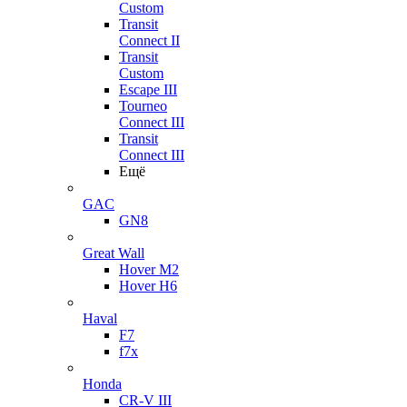
Custom
Transit
Connect II
Transit
Custom
Escape III
Tourneo
Connect III
Transit
Connect III
Ещё
GAC
GN8
Great Wall
Hover M2
Hover H6
Haval
F7
f7x
Honda
CR-V III