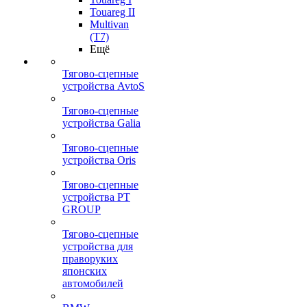
Touareg II
Multivan
(T7)
Ещё
Тягово-сцепные
устройства AvtoS
Тягово-сцепные
устройства Galia
Тягово-сцепные
устройства Oris
Тягово-сцепные
устройства PT
GROUP
Тягово-сцепные
устройства для
праворуких
японских
автомобилей