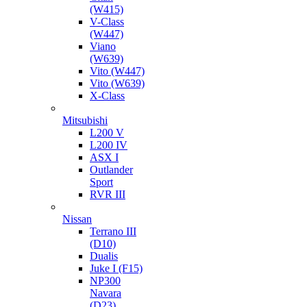
(W415)
V-Class
(W447)
Viano
(W639)
Vito (W447)
Vito (W639)
X-Class
Mitsubishi
L200 V
L200 IV
ASX I
Outlander
Sport
RVR III
Nissan
Terrano III
(D10)
Dualis
Juke I (F15)
NP300
Navara
(D23)