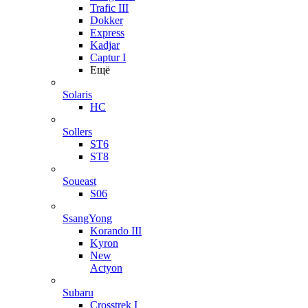
Trafic III
Dokker
Express
Kadjar
Captur I
Ещё
Solaris
HC
Sollers
ST6
ST8
Soueast
S06
SsangYong
Korando III
Kyron
New
Actyon
Subaru
Crosstrek I