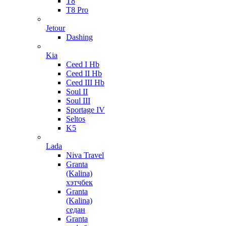
T8
T8 Pro
Jetour
Dashing
Kia
Ceed I Hb
Ceed II Hb
Ceed III Hb
Soul II
Soul III
Sportage IV
Seltos
K5
Lada
Niva Travel
Granta
(Kalina)
хэтчбек
Granta
(Kalina)
седан
Granta