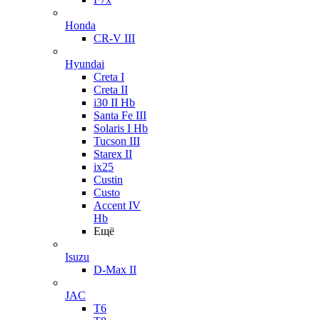
Honda
CR-V III
Hyundai
Creta I
Creta II
i30 II Hb
Santa Fe III
Solaris I Hb
Tucson III
Starex II
ix25
Custin
Custo
Accent IV
Hb
Ещё
Isuzu
D-Max II
JAC
T6