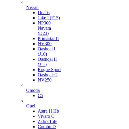
Nissan
Dualis
Juke I (F15)
NP300
Navara
(D23)
Primastar II
NV300
Qashqai I
(J10)
Qashqai II
(J11)
Rogue Sport
Qashqai+2
NV250
Omoda
C5
Opel
Astra H Hb
Vivaro C
Zafira Life
Combo D