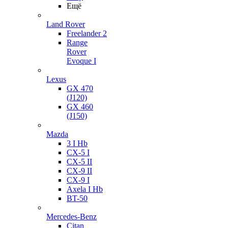
Ещё
Land Rover
Freelander 2
Range
Rover
Evoque I
Lexus
GX 470
(J120)
GX 460
(J150)
Mazda
3 I Hb
CX-5 I
CX-5 II
CX-9 II
CX-9 I
Axela I Hb
BT-50
Mercedes-Benz
Citan