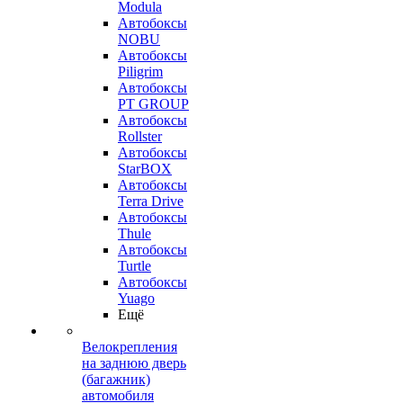
Modula
Автобоксы
NOBU
Автобоксы
Piligrim
Автобоксы
PT GROUP
Автобоксы
Rollster
Автобоксы
StarBOX
Автобоксы
Terra Drive
Автобоксы
Thule
Автобоксы
Turtle
Автобоксы
Yuago
Ещё
Велокрепления
на заднюю дверь
(багажник)
автомобиля