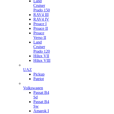
Land
Cruiser
Prado 150
RAV4 III
RAV4 IV
Proace I
Proace II
Proace
Verso II
Land
Cruiser
Prado 120
Hilux VII
Hilux VIII
UAZ
Pickup
Patriot
Volkswagen
Passat B4
Sd
Passat B4
Sw
Amarok I