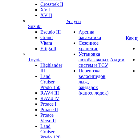
Crosstrek II
XV I
XV II
Услуги
Suzuki
Escudo III
Аренда
Grand
багажника
Как к
Vitara
Сезонное
Ertiga II
хранение
Установка
Toyota
автобагажных
Акции
Highlander
систем и ТСУ
III
Перевозка
Land
велосипедов,
Cruiser
лыж,
Prado 150
байдарок
RAV4 III
(каноэ, лодок)
RAV4 IV
Proace I
Proace II
Proace
Verso II
Land
Cruiser
Prado 120