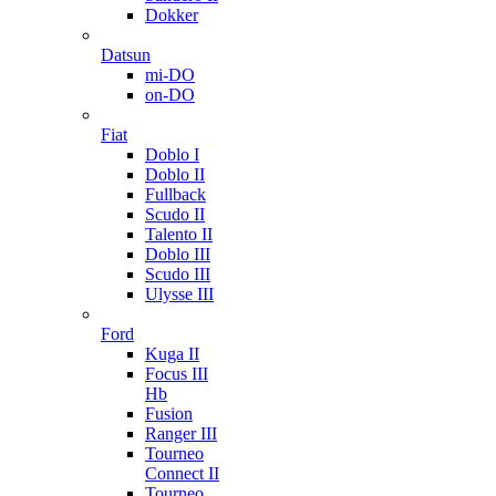
Dokker
Datsun
mi-DO
on-DO
Fiat
Doblo I
Doblo II
Fullback
Scudo II
Talento II
Doblo III
Scudo III
Ulysse III
Ford
Kuga II
Focus III
Hb
Fusion
Ranger III
Tourneo
Connect II
Tourneo