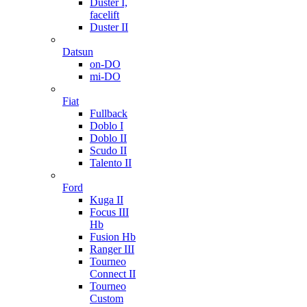
Duster I,
facelift
Duster II
Datsun
on-DO
mi-DO
Fiat
Fullback
Doblo I
Doblo II
Scudo II
Talento II
Ford
Kuga II
Focus III
Hb
Fusion Hb
Ranger III
Tourneo
Connect II
Tourneo
Custom