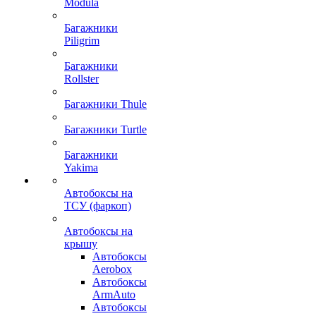
Modula
Багажники
Piligrim
Багажники
Rollster
Багажники Thule
Багажники Turtle
Багажники
Yakima
Автобоксы на
ТСУ (фаркоп)
Автобоксы на
крышу
Автобоксы
Aerobox
Автобоксы
ArmAuto
Автобоксы