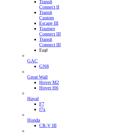
Transit
Connect II
Transit
Custom
Escape III
Tourneo
Connect III
Transit
Connect III
Ещё
GAC
GN8
Great Wall
Hover M2
Hover H6
Haval
F7
f7x
Honda
CR-V III