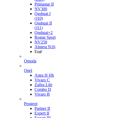
Primastar II
NV300
Qashqai I
(J10)
Qashqai II
(J11)
Qashqai+2
Rogue Sport
NV250
Almera N16
Ещё
Omoda
Opel
Astra H Hb
Vivaro C
Zafira Life
Combo D
Vivaro B
Peugeot
Partner II
Expert II
Expert III