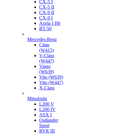
CX-5 I
CX-5 II
CX-9 II
CX-9 I
Axela I Hb
BT-50
Mercedes-Benz
Citan
(W415)
V-Class
(W447)
Viano
(W639)
Vito (W639)
Vito (W447)
X-Class
Mitsubishi
L200 V
L200 IV
ASX I
Outlander
Sport
RVR III