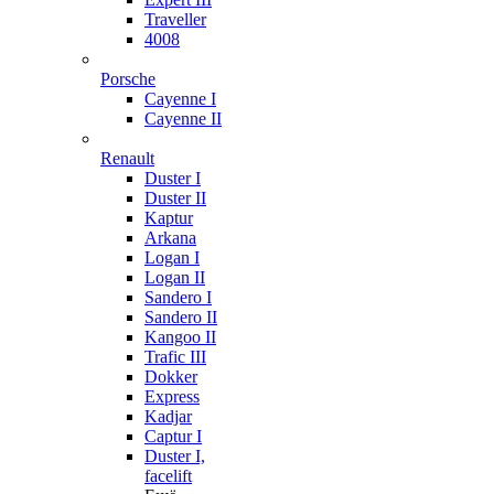
Traveller
4008
Porsche
Cayenne I
Cayenne II
Renault
Duster I
Duster II
Kaptur
Arkana
Logan I
Logan II
Sandero I
Sandero II
Kangoo II
Trafic III
Dokker
Express
Kadjar
Captur I
Duster I,
facelift