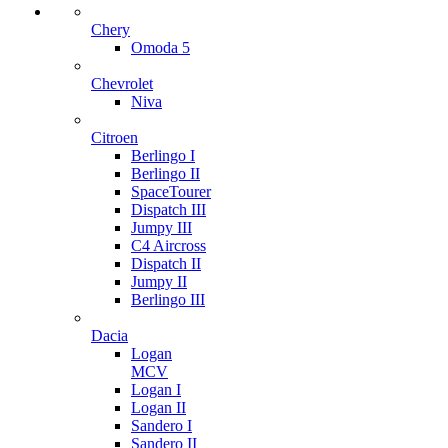
Chery
Omoda 5
Chevrolet
Niva
Citroen
Berlingo I
Berlingo II
SpaceTourer
Dispatch III
Jumpy III
C4 Aircross
Dispatch II
Jumpy II
Berlingo III
Dacia
Logan
MCV
Logan I
Logan II
Sandero I
Sandero II