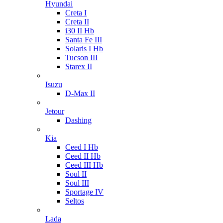
Hyundai
Creta I
Creta II
i30 II Hb
Santa Fe III
Solaris I Hb
Tucson III
Starex II
Isuzu
D-Max II
Jetour
Dashing
Kia
Ceed I Hb
Ceed II Hb
Ceed III Hb
Soul II
Soul III
Sportage IV
Seltos
Lada