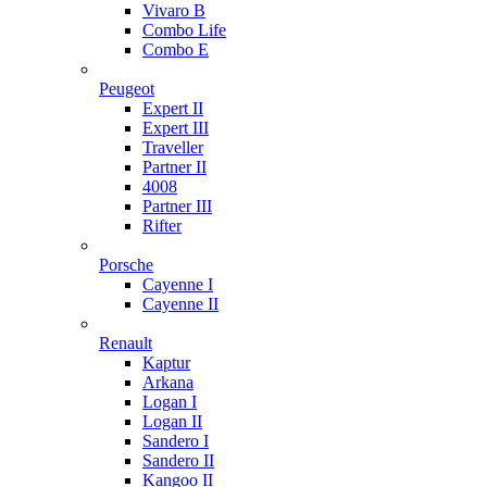
Vivaro B
Combo Life
Combo E
Peugeot
Expert II
Expert III
Traveller
Partner II
4008
Partner III
Rifter
Porsche
Cayenne I
Cayenne II
Renault
Kaptur
Arkana
Logan I
Logan II
Sandero I
Sandero II
Kangoo II