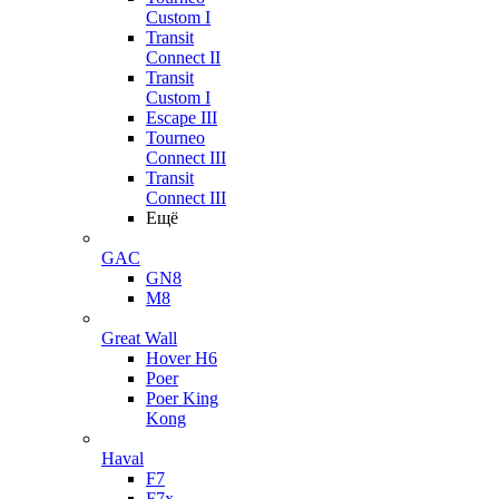
Custom I
Transit
Connect II
Transit
Custom I
Escape III
Tourneo
Connect III
Transit
Connect III
Ещё
GAC
GN8
M8
Great Wall
Hover H6
Poer
Poer King
Kong
Haval
F7
F7x