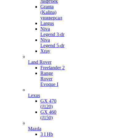
лифтбек
Granta
(Kalina)
универсал
Largus
Niva
Legend 3-dr
Niva
Legend 5-dr
Xray
Land Rover
Freelander 2
Range
Rover
Evoque I
Lexus
GX 470
(J120)
GX 460
(J150)
Mazda
3 I Hb