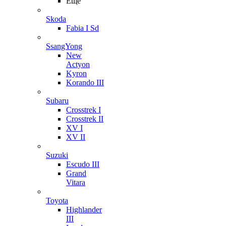
Ещё
Skoda
Fabia I Sd
SsangYong
New
Actyon
Kyron
Korando III
Subaru
Crosstrek I
Crosstrek II
XV I
XV II
Suzuki
Escudo III
Grand
Vitara
Toyota
Highlander
III