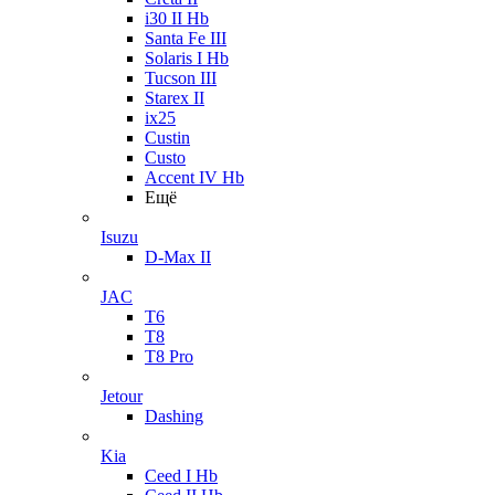
i30 II Hb
Santa Fe III
Solaris I Hb
Tucson III
Starex II
ix25
Custin
Custo
Accent IV Hb
Ещё
Isuzu
D-Max II
JAC
T6
T8
T8 Pro
Jetour
Dashing
Kia
Ceed I Hb