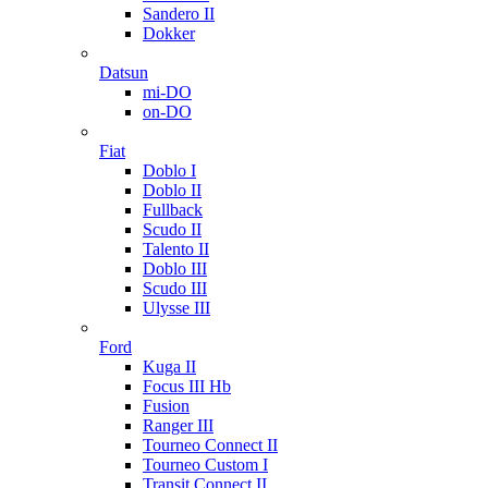
Sandero II
Dokker
Datsun
mi-DO
on-DO
Fiat
Doblo I
Doblo II
Fullback
Scudo II
Talento II
Doblo III
Scudo III
Ulysse III
Ford
Kuga II
Focus III Hb
Fusion
Ranger III
Tourneo Connect II
Tourneo Custom I
Transit Connect II