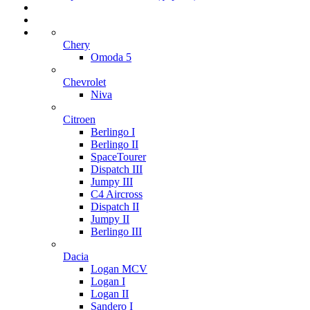
Chery
Omoda 5
Chevrolet
Niva
Citroen
Berlingo I
Berlingo II
SpaceTourer
Dispatch III
Jumpy III
C4 Aircross
Dispatch II
Jumpy II
Berlingo III
Dacia
Logan MCV
Logan I
Logan II
Sandero I