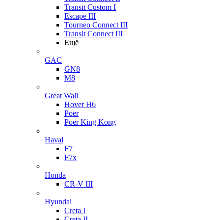
Transit Custom I
Escape III
Tourneo Connect III
Transit Connect III
Ещё
GAC
GN8
M8
Great Wall
Hover H6
Poer
Poer King Kong
Haval
F7
F7x
Honda
CR-V III
Hyundai
Creta I
Creta II