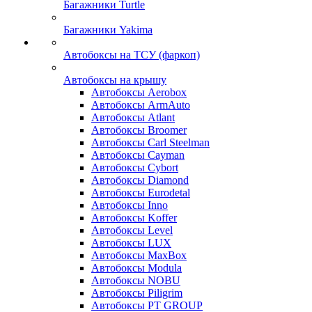
Багажники Turtle
Багажники Yakima
Автобоксы на ТСУ (фаркоп)
Автобоксы на крышу
Автобоксы Aerobox
Автобоксы ArmAuto
Автобоксы Atlant
Автобоксы Broomer
Автобоксы Carl Steelman
Автобоксы Cayman
Автобоксы Cybort
Автобоксы Diamond
Автобоксы Eurodetal
Автобоксы Inno
Автобоксы Koffer
Автобоксы Level
Автобоксы LUX
Автобоксы MaxBox
Автобоксы Modula
Автобоксы NOBU
Автобоксы Piligrim
Автобоксы PT GROUP