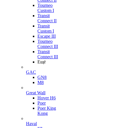
Connect II
Tourneo
Custom I
Transit
Connect II
Transit
Custom I
Escape III
Tourneo
Connect III
Transit
Connect III
Ещё
GAC
GN8
M8
Great Wall
Hover H6
Poer
Poer King
Kong
Haval