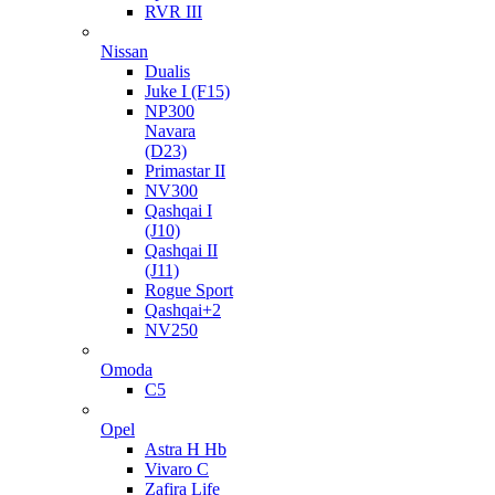
RVR III
Nissan
Dualis
Juke I (F15)
NP300
Navara
(D23)
Primastar II
NV300
Qashqai I
(J10)
Qashqai II
(J11)
Rogue Sport
Qashqai+2
NV250
Omoda
C5
Opel
Astra H Hb
Vivaro C
Zafira Life