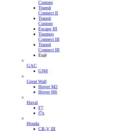
Custom
Transit
Connect II
Transit
Custom
Escape III
Tourneo
Connect III
Transit
Connect III
Ещё
GAC
GN8
Great Wall
Hover M2
Hover H6
Haval
F7
f7x
Honda
CR-V III