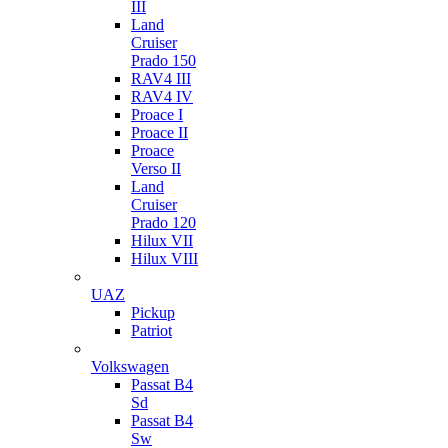
III
Land
Cruiser
Prado 150
RAV4 III
RAV4 IV
Proace I
Proace II
Proace
Verso II
Land
Cruiser
Prado 120
Hilux VII
Hilux VIII
UAZ
Pickup
Patriot
Volkswagen
Passat B4
Sd
Passat B4
Sw