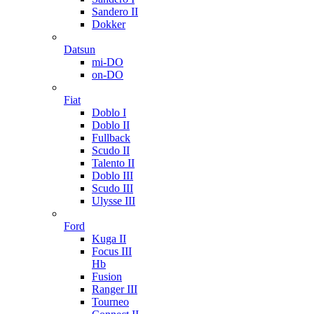
Sandero II
Dokker
Datsun
mi-DO
on-DO
Fiat
Doblo I
Doblo II
Fullback
Scudo II
Talento II
Doblo III
Scudo III
Ulysse III
Ford
Kuga II
Focus III
Hb
Fusion
Ranger III
Tourneo