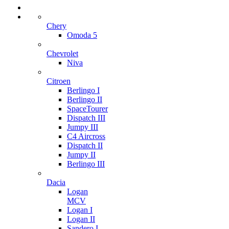
Chery
Omoda 5
Chevrolet
Niva
Citroen
Berlingo I
Berlingo II
SpaceTourer
Dispatch III
Jumpy III
C4 Aircross
Dispatch II
Jumpy II
Berlingo III
Dacia
Logan
MCV
Logan I
Logan II
Sandero I