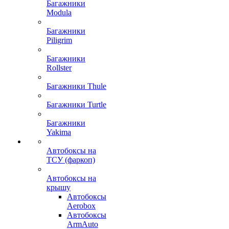
Багажники
Modula
Багажники
Piligrim
Багажники
Rollster
Багажники Thule
Багажники Turtle
Багажники
Yakima
Автобоксы на
ТСУ (фаркоп)
Автобоксы на
крышу
Автобоксы
Aerobox
Автобоксы
ArmAuto