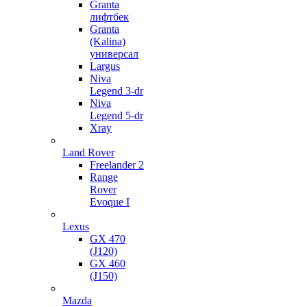
Granta
лифтбек
Granta
(Kalina)
универсал
Largus
Niva
Legend 3-dr
Niva
Legend 5-dr
Xray
Land Rover
Freelander 2
Range
Rover
Evoque I
Lexus
GX 470
(J120)
GX 460
(J150)
Mazda