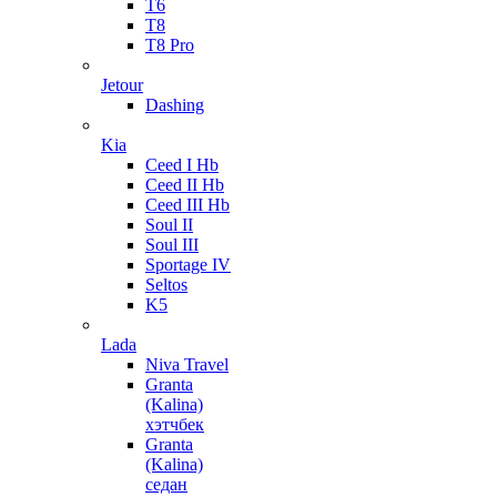
T6
T8
T8 Pro
Jetour
Dashing
Kia
Ceed I Hb
Ceed II Hb
Ceed III Hb
Soul II
Soul III
Sportage IV
Seltos
K5
Lada
Niva Travel
Granta
(Kalina)
хэтчбек
Granta
(Kalina)
седан