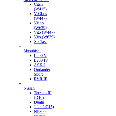
Citan
(W415)
V-Class
(W447)
Viano
(W639)
Vito (W447)
Vito (W639)
X-Class
Mitsubishi
L200 V
L200 IV
ASX I
Outlander
Sport
RVR III
Nissan
Terrano III
(D10)
Dualis
Juke I (F15)
NP300