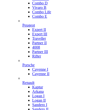
Combo D
Vivaro B
Combo Life
Combo E
Peugeot
Expert II
Expert III
Traveller
Partner II
4008
Partner III
Rifter
Porsche
Cayenne I
Cayenne II
Renault
Kaptur
Arkana
Logan I
Logan II
Sandero I
Sandero II