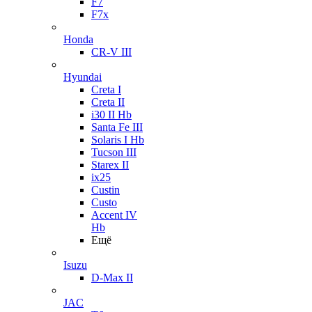
F7
F7x
Honda
CR-V III
Hyundai
Creta I
Creta II
i30 II Hb
Santa Fe III
Solaris I Hb
Tucson III
Starex II
ix25
Custin
Custo
Accent IV
Hb
Ещё
Isuzu
D-Max II
JAC