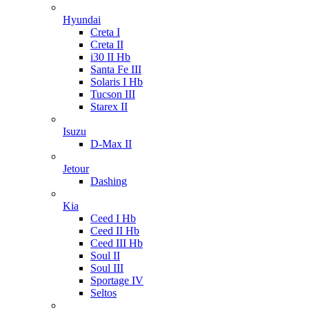
Hyundai
Creta I
Creta II
i30 II Hb
Santa Fe III
Solaris I Hb
Tucson III
Starex II
Isuzu
D-Max II
Jetour
Dashing
Kia
Ceed I Hb
Ceed II Hb
Ceed III Hb
Soul II
Soul III
Sportage IV
Seltos