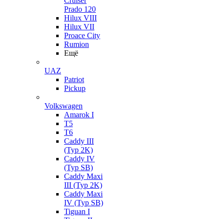
Cruiser
Prado 120
Hilux VIII
Hilux VII
Proace City
Rumion
Ещё
UAZ
Patriot
Pickup
Volkswagen
Amarok I
T5
T6
Caddy III
(Typ 2K)
Caddy IV
(Typ SB)
Caddy Maxi
III (Typ 2K)
Caddy Maxi
IV (Typ SB)
Tiguan I