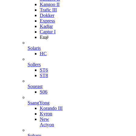
Kangoo II
Trafic III
Dokker
Express
Kadjar
Captur I
Ещё
Solaris
HC
Sollers
ST6
ST8
Soueast
S06
SsangYong
Korando III
Kyron
New
Actyon
Subaru