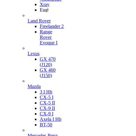
Xray
Ещё
Land Rover
Freelander 2
Range
Rover
Evoque I
Lexus
GX 470
(J120)
GX 460
(J150)
Mazda
3 I Hb
CX-5 I
CX-5 II
CX-9 II
CX-9 I
Axela I Hb
BT-50
Mercedes-Benz