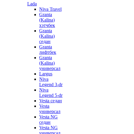
Lada
Niva Travel
Granta
(Kalina)
хэтчбек
Granta
(Kalina)
седан
Granta
лифтбек
Granta
(Kalina)
универсал
Largus
Niva
Legend 3-dr
Niva
Legend 5-dr
Vesta седан
Vesta
универсал
Vesta NG
седан
Vesta NG
универсал