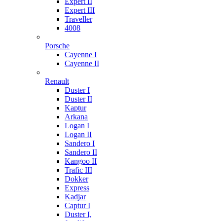
Expert II
Expert III
Traveller
4008
Porsche
Cayenne I
Cayenne II
Renault
Duster I
Duster II
Kaptur
Arkana
Logan I
Logan II
Sandero I
Sandero II
Kangoo II
Trafic III
Dokker
Express
Kadjar
Captur I
Duster I,