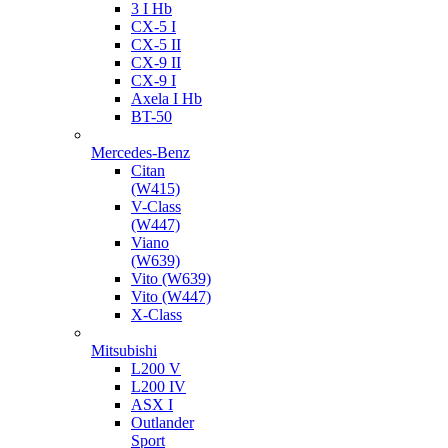
3 I Hb
CX-5 I
CX-5 II
CX-9 II
CX-9 I
Axela I Hb
BT-50
Mercedes-Benz
Citan
(W415)
V-Class
(W447)
Viano
(W639)
Vito (W639)
Vito (W447)
X-Class
Mitsubishi
L200 V
L200 IV
ASX I
Outlander
Sport