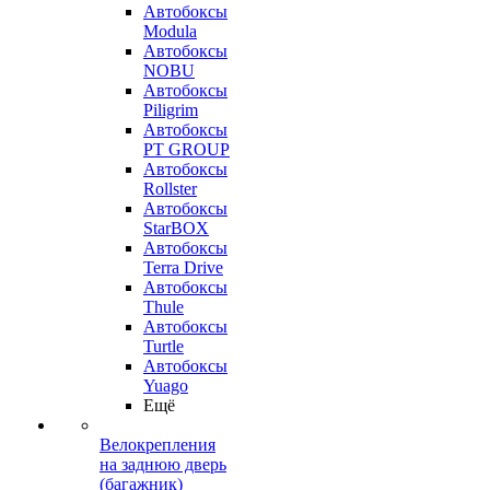
Автобоксы
Modula
Автобоксы
NOBU
Автобоксы
Piligrim
Автобоксы
PT GROUP
Автобоксы
Rollster
Автобоксы
StarBOX
Автобоксы
Terra Drive
Автобоксы
Thule
Автобоксы
Turtle
Автобоксы
Yuago
Ещё
Велокрепления
на заднюю дверь
(багажник)