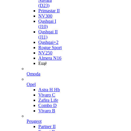
Navara
(D23)
Primastar II
NV300
Qashqai I
(J10)
Qashqai II
(J11)
Qashqai+2
Rogue Sport
NV250
Almera N16
Ещё
Omoda
Opel
Astra H Hb
Vivaro C
Zafira Life
Combo D
Vivaro B
Peugeot
Partner II