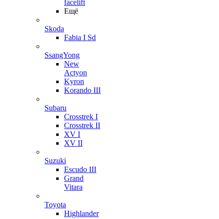
facelift
Ещё
Skoda
Fabia I Sd
SsangYong
New
Actyon
Kyron
Korando III
Subaru
Crosstrek I
Crosstrek II
XV I
XV II
Suzuki
Escudo III
Grand
Vitara
Toyota
Highlander