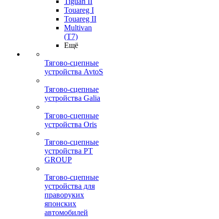
Tiguan II
Touareg I
Touareg II
Multivan
(T7)
Ещё
Тягово-сцепные
устройства AvtoS
Тягово-сцепные
устройства Galia
Тягово-сцепные
устройства Oris
Тягово-сцепные
устройства PT
GROUP
Тягово-сцепные
устройства для
праворуких
японских
автомобилей