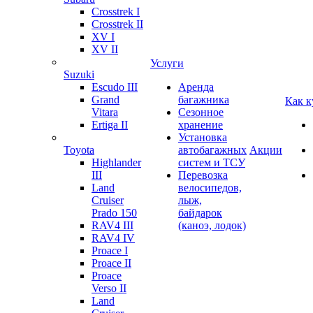
Crosstrek I
Crosstrek II
XV I
XV II
Услуги
Suzuki
Escudo III
Аренда
Grand
багажника
Как к
Vitara
Сезонное
Ertiga II
хранение
Установка
Toyota
автобагажных
Акции
Highlander
систем и ТСУ
III
Перевозка
Land
велосипедов,
Cruiser
лыж,
Prado 150
байдарок
RAV4 III
(каноэ, лодок)
RAV4 IV
Proace I
Proace II
Proace
Verso II
Land