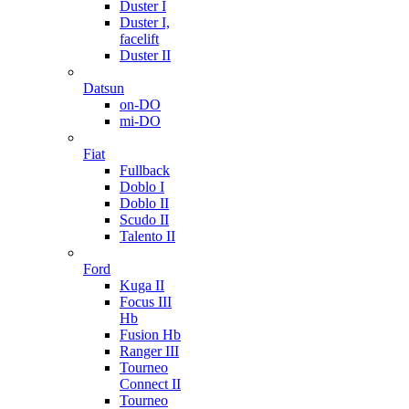
Duster I
Duster I,
facelift
Duster II
Datsun
on-DO
mi-DO
Fiat
Fullback
Doblo I
Doblo II
Scudo II
Talento II
Ford
Kuga II
Focus III
Hb
Fusion Hb
Ranger III
Tourneo
Connect II
Tourneo