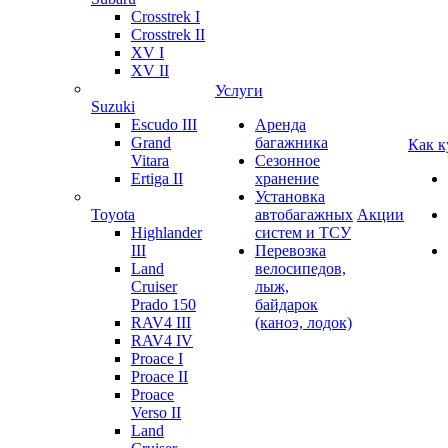
Crosstrek I
Crosstrek II
XV I
XV II
Услуги
Suzuki
Escudo III
Аренда
Grand
багажника
Как к
Vitara
Сезонное
Ertiga II
хранение
Установка
Toyota
автобагажных
Акции
Highlander
систем и ТСУ
III
Перевозка
Land
велосипедов,
Cruiser
лыж,
Prado 150
байдарок
RAV4 III
(каноэ, лодок)
RAV4 IV
Proace I
Proace II
Proace
Verso II
Land