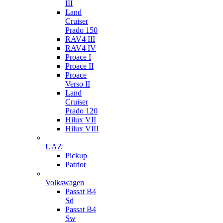
III
Land
Cruiser
Prado 150
RAV4 III
RAV4 IV
Proace I
Proace II
Proace
Verso II
Land
Cruiser
Prado 120
Hilux VII
Hilux VIII
UAZ
Pickup
Patriot
Volkswagen
Passat B4
Sd
Passat B4
Sw