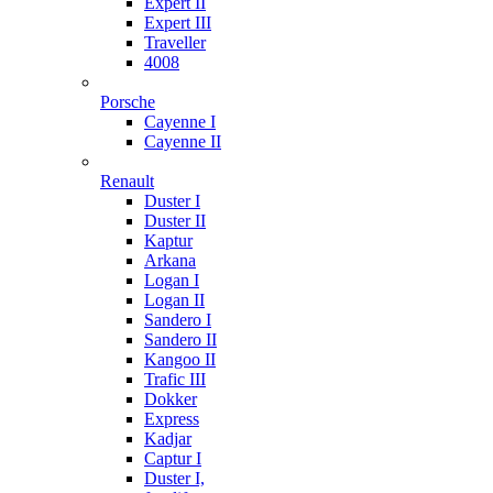
Expert II
Expert III
Traveller
4008
Porsche
Cayenne I
Cayenne II
Renault
Duster I
Duster II
Kaptur
Arkana
Logan I
Logan II
Sandero I
Sandero II
Kangoo II
Trafic III
Dokker
Express
Kadjar
Captur I
Duster I,