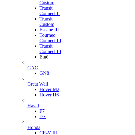
Custom
Transit
Connect II
Transit
Custom
Escape III
Tourneo
Connect III
Transit
Connect III
Ещё
GAC
GN8
Great Wall
Hover M2
Hover H6
Haval
F7
f7x
Honda
CR-V III