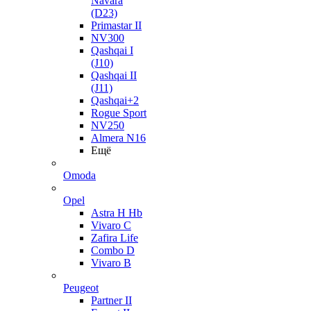
Navara
(D23)
Primastar II
NV300
Qashqai I
(J10)
Qashqai II
(J11)
Qashqai+2
Rogue Sport
NV250
Almera N16
Ещё
Omoda
Opel
Astra H Hb
Vivaro C
Zafira Life
Combo D
Vivaro B
Peugeot
Partner II