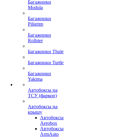
Багажники
Modula
Багажники
Piligrim
Багажники
Rollster
Багажники Thule
Багажники Turtle
Багажники
Yakima
Автобоксы на
ТСУ (фаркоп)
Автобоксы на
крышу
Автобоксы
Aerobox
Автобоксы
ArmAuto