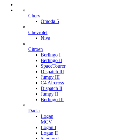
Chery
Omoda 5
Chevrolet
Niva
Citroen
Berlingo I
Berlingo II
SpaceTourer
Dispatch III
Jumpy III
C4 Aircross
Dispatch II
Jumpy II
Berlingo III
Dacia
Logan
MCV
Logan I
Logan II
Sandero I