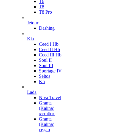
T6
T8
T8 Pro
Jetour
Dashing
Kia
Ceed I Hb
Ceed II Hb
Ceed III Hb
Soul II
Soul III
Sportage IV
Seltos
K5
Lada
Niva Travel
Granta
(Kalina)
хэтчбек
Granta
(Kalina)
седан