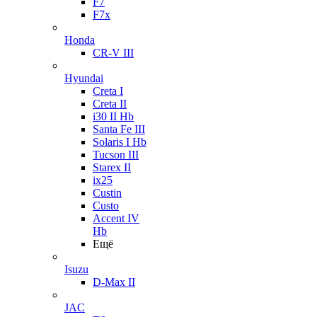
F7
F7x
Honda
CR-V III
Hyundai
Creta I
Creta II
i30 II Hb
Santa Fe III
Solaris I Hb
Tucson III
Starex II
ix25
Custin
Custo
Accent IV
Hb
Ещё
Isuzu
D-Max II
JAC