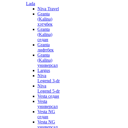
Lada
Niva Travel
Granta
(Kalina)
хэтчбек
Granta
(Kalina)
седан
Granta
лифтбек
Granta
(Kalina)
универсал
Largus
Niva
Legend 3-dr
Niva
Legend 5-dr
Vesta седан
Vesta
универсал
Vesta NG
седан
Vesta NG
универсал