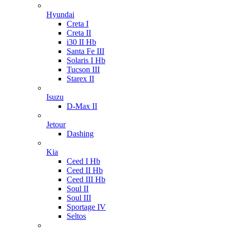
Hyundai
Creta I
Creta II
i30 II Hb
Santa Fe III
Solaris I Hb
Tucson III
Starex II
Isuzu
D-Max II
Jetour
Dashing
Kia
Ceed I Hb
Ceed II Hb
Ceed III Hb
Soul II
Soul III
Sportage IV
Seltos