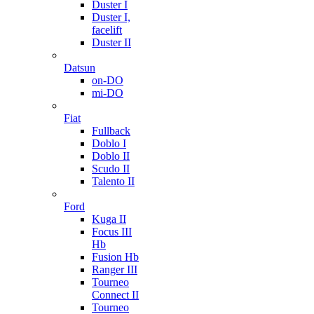
Duster I
Duster I,
facelift
Duster II
Datsun
on-DO
mi-DO
Fiat
Fullback
Doblo I
Doblo II
Scudo II
Talento II
Ford
Kuga II
Focus III
Hb
Fusion Hb
Ranger III
Tourneo
Connect II
Tourneo