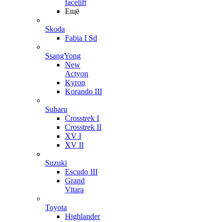
facelift
Ещё
Skoda
Fabia I Sd
SsangYong
New
Actyon
Kyron
Korando III
Subaru
Crosstrek I
Crosstrek II
XV I
XV II
Suzuki
Escudo III
Grand
Vitara
Toyota
Highlander