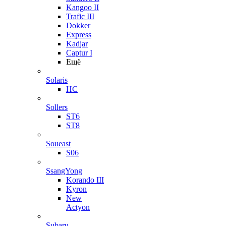
Kangoo II
Trafic III
Dokker
Express
Kadjar
Captur I
Ещё
Solaris
HC
Sollers
ST6
ST8
Soueast
S06
SsangYong
Korando III
Kyron
New
Actyon
Subaru