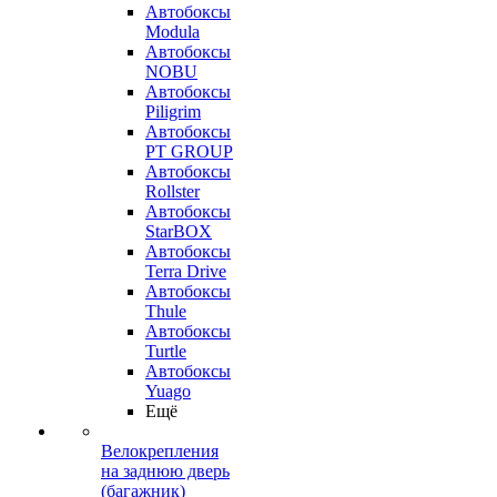
Автобоксы
Modula
Автобоксы
NOBU
Автобоксы
Piligrim
Автобоксы
PT GROUP
Автобоксы
Rollster
Автобоксы
StarBOX
Автобоксы
Terra Drive
Автобоксы
Thule
Автобоксы
Turtle
Автобоксы
Yuago
Ещё
Велокрепления
на заднюю дверь
(багажник)