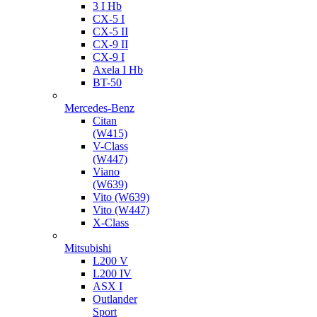
3 I Hb
CX-5 I
CX-5 II
CX-9 II
CX-9 I
Axela I Hb
BT-50
Mercedes-Benz
Citan
(W415)
V-Class
(W447)
Viano
(W639)
Vito (W639)
Vito (W447)
X-Class
Mitsubishi
L200 V
L200 IV
ASX I
Outlander
Sport