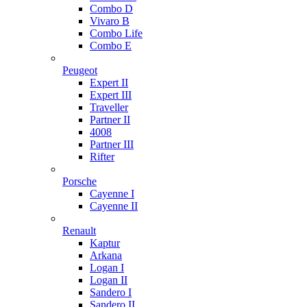
Combo D
Vivaro B
Combo Life
Combo E
Peugeot
Expert II
Expert III
Traveller
Partner II
4008
Partner III
Rifter
Porsche
Cayenne I
Cayenne II
Renault
Kaptur
Arkana
Logan I
Logan II
Sandero I
Sandero II