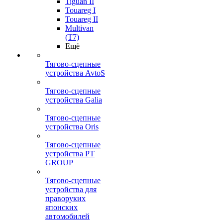
Tiguan II
Touareg I
Touareg II
Multivan
(T7)
Ещё
Тягово-сцепные
устройства AvtoS
Тягово-сцепные
устройства Galia
Тягово-сцепные
устройства Oris
Тягово-сцепные
устройства PT
GROUP
Тягово-сцепные
устройства для
праворуких
японских
автомобилей