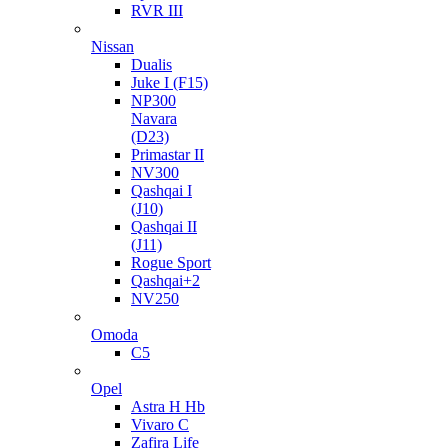
RVR III
Nissan
Dualis
Juke I (F15)
NP300
Navara
(D23)
Primastar II
NV300
Qashqai I
(J10)
Qashqai II
(J11)
Rogue Sport
Qashqai+2
NV250
Omoda
C5
Opel
Astra H Hb
Vivaro C
Zafira Life