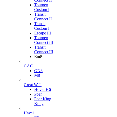
Connect II
Tourneo
Custom I
Transit
Connect II
Transit
Custom I
Escape III
Tourneo
Connect III
Transit
Connect III
Ещё
GAC
GN8
M8
Great Wall
Hover H6
Poer
Poer King
Kong
Haval