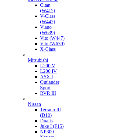
Citan
(W415)
V-Class
(W447)
Viano
(W639)
Vito (W447)
Vito (W639)
X-Class
Mitsubishi
L200 V
L200 IV
ASX I
Outlander
Sport
RVR III
Nissan
Terrano III
(D10)
Dualis
Juke I (F15)
NP300