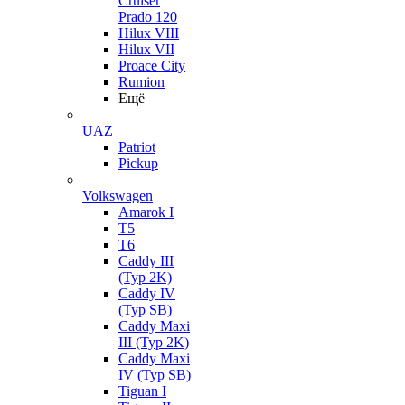
Cruiser
Prado 120
Hilux VIII
Hilux VII
Proace City
Rumion
Ещё
UAZ
Patriot
Pickup
Volkswagen
Amarok I
T5
T6
Caddy III
(Typ 2K)
Caddy IV
(Typ SB)
Caddy Maxi
III (Typ 2K)
Caddy Maxi
IV (Typ SB)
Tiguan I