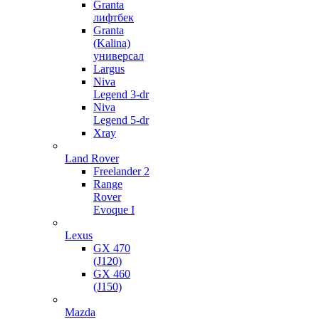
Granta
лифтбек
Granta
(Kalina)
универсал
Largus
Niva
Legend 3-dr
Niva
Legend 5-dr
Xray
Land Rover
Freelander 2
Range
Rover
Evoque I
Lexus
GX 470
(J120)
GX 460
(J150)
Mazda