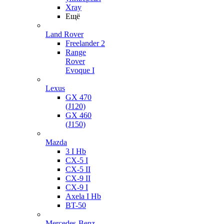
Xray
Ещё
Land Rover
Freelander 2
Range
Rover
Evoque I
Lexus
GX 470
(J120)
GX 460
(J150)
Mazda
3 I Hb
CX-5 I
CX-5 II
CX-9 II
CX-9 I
Axela I Hb
BT-50
Mercedes-Benz