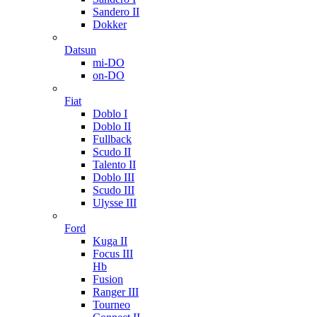
Sandero II
Dokker
Datsun
mi-DO
on-DO
Fiat
Doblo I
Doblo II
Fullback
Scudo II
Talento II
Doblo III
Scudo III
Ulysse III
Ford
Kuga II
Focus III
Hb
Fusion
Ranger III
Tourneo