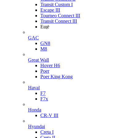
Transit Custom I
Escape III
Tourneo Connect III
Transit Connect III
Ещё
GAC
GN8
M8
Great Wall
Hover H6
Poer
Poer King Kong
Haval
F7
F7x
Honda
CR-V III
Hyundai
Creta I
Creta II