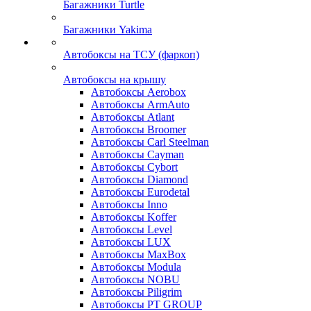
Багажники Turtle
Багажники Yakima
Автобоксы на ТСУ (фаркоп)
Автобоксы на крышу
Автобоксы Aerobox
Автобоксы ArmAuto
Автобоксы Atlant
Автобоксы Broomer
Автобоксы Carl Steelman
Автобоксы Cayman
Автобоксы Cybort
Автобоксы Diamond
Автобоксы Eurodetal
Автобоксы Inno
Автобоксы Koffer
Автобоксы Level
Автобоксы LUX
Автобоксы MaxBox
Автобоксы Modula
Автобоксы NOBU
Автобоксы Piligrim
Автобоксы PT GROUP