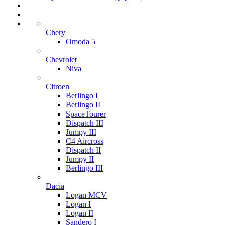
Chery
Omoda 5
Chevrolet
Niva
Citroen
Berlingo I
Berlingo II
SpaceTourer
Dispatch III
Jumpy III
C4 Aircross
Dispatch II
Jumpy II
Berlingo III
Dacia
Logan MCV
Logan I
Logan II
Sandero I