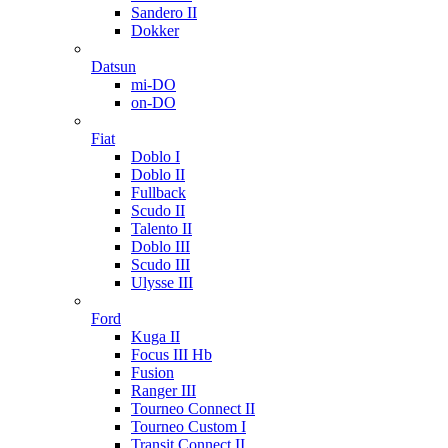
Sandero II
Dokker
Datsun
mi-DO
on-DO
Fiat
Doblo I
Doblo II
Fullback
Scudo II
Talento II
Doblo III
Scudo III
Ulysse III
Ford
Kuga II
Focus III Hb
Fusion
Ranger III
Tourneo Connect II
Tourneo Custom I
Transit Connect II