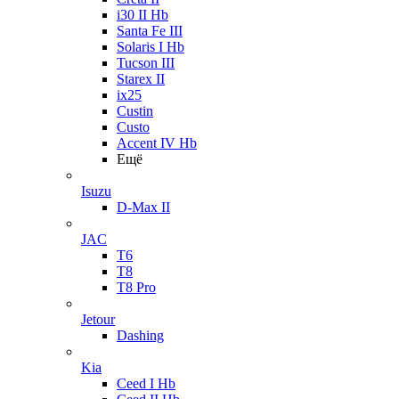
i30 II Hb
Santa Fe III
Solaris I Hb
Tucson III
Starex II
ix25
Custin
Custo
Accent IV Hb
Ещё
Isuzu
D-Max II
JAC
T6
T8
T8 Pro
Jetour
Dashing
Kia
Ceed I Hb