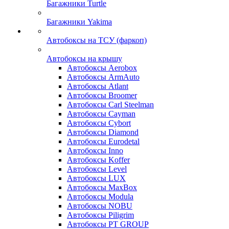
Багажники Turtle
Багажники Yakima
Автобоксы на ТСУ (фаркоп)
Автобоксы на крышу
Автобоксы Aerobox
Автобоксы ArmAuto
Автобоксы Atlant
Автобоксы Broomer
Автобоксы Carl Steelman
Автобоксы Cayman
Автобоксы Cybort
Автобоксы Diamond
Автобоксы Eurodetal
Автобоксы Inno
Автобоксы Koffer
Автобоксы Level
Автобоксы LUX
Автобоксы MaxBox
Автобоксы Modula
Автобоксы NOBU
Автобоксы Piligrim
Автобоксы PT GROUP