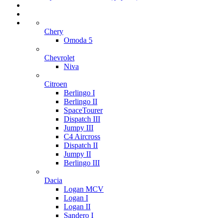
Chery
Omoda 5
Chevrolet
Niva
Citroen
Berlingo I
Berlingo II
SpaceTourer
Dispatch III
Jumpy III
C4 Aircross
Dispatch II
Jumpy II
Berlingo III
Dacia
Logan MCV
Logan I
Logan II
Sandero I