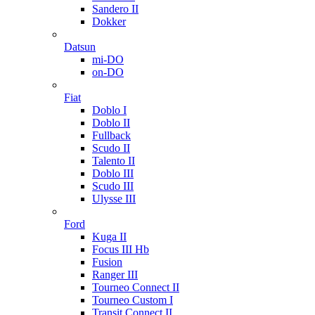
Sandero II
Dokker
Datsun
mi-DO
on-DO
Fiat
Doblo I
Doblo II
Fullback
Scudo II
Talento II
Doblo III
Scudo III
Ulysse III
Ford
Kuga II
Focus III Hb
Fusion
Ranger III
Tourneo Connect II
Tourneo Custom I
Transit Connect II