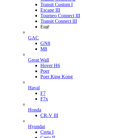
Transit Custom I
Escape III
Tourneo Connect III
Transit Connect III
Ещё
GAC
GN8
M8
Great Wall
Hover H6
Poer
Poer King Kong
Haval
F7
F7x
Honda
CR-V III
Hyundai
Creta I
Creta II