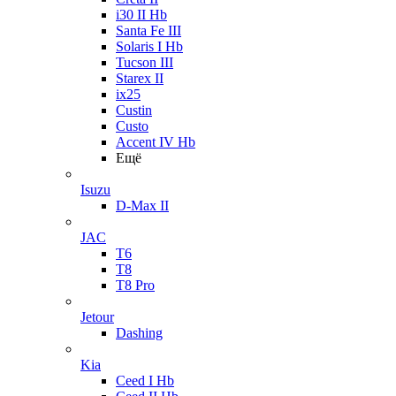
i30 II Hb
Santa Fe III
Solaris I Hb
Tucson III
Starex II
ix25
Custin
Custo
Accent IV Hb
Ещё
Isuzu
D-Max II
JAC
T6
T8
T8 Pro
Jetour
Dashing
Kia
Ceed I Hb