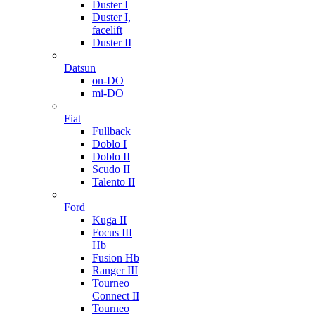
Duster I
Duster I,
facelift
Duster II
Datsun
on-DO
mi-DO
Fiat
Fullback
Doblo I
Doblo II
Scudo II
Talento II
Ford
Kuga II
Focus III
Hb
Fusion Hb
Ranger III
Tourneo
Connect II
Tourneo