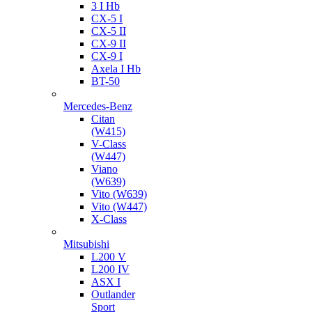
3 I Hb
CX-5 I
CX-5 II
CX-9 II
CX-9 I
Axela I Hb
BT-50
Mercedes-Benz
Citan
(W415)
V-Class
(W447)
Viano
(W639)
Vito (W639)
Vito (W447)
X-Class
Mitsubishi
L200 V
L200 IV
ASX I
Outlander
Sport