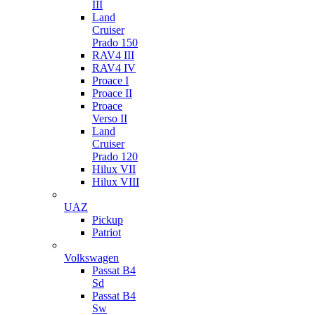
III
Land
Cruiser
Prado 150
RAV4 III
RAV4 IV
Proace I
Proace II
Proace
Verso II
Land
Cruiser
Prado 120
Hilux VII
Hilux VIII
UAZ
Pickup
Patriot
Volkswagen
Passat B4
Sd
Passat B4
Sw