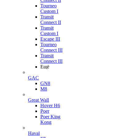
Connect II
Tourneo
Custom I
Transit
Connect II
Transit
Custom I
Escape III
Tourneo
Connect III
Transit
Connect III
Ещё
GAC
GN8
M8
Great Wall
Hover H6
Poer
Poer King
Kong
Haval