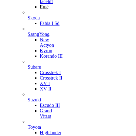
facelift
Ещё
Skoda
Fabia I Sd
SsangYong
New
Actyon
Kyron
Korando III
Subaru
Crosstrek I
Crosstrek II
XV I
XV II
Suzuki
Escudo III
Grand
Vitara
Toyota
Highlander