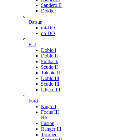
Sandero II
Dokker
Datsun
mi-DO
on-DO
Fiat
Doblo I
Doblo II
Fullback
Scudo II
Talento II
Doblo III
Scudo III
Ulysse III
Ford
Kuga II
Focus III
Hb
Fusion
Ranger III
Tourneo