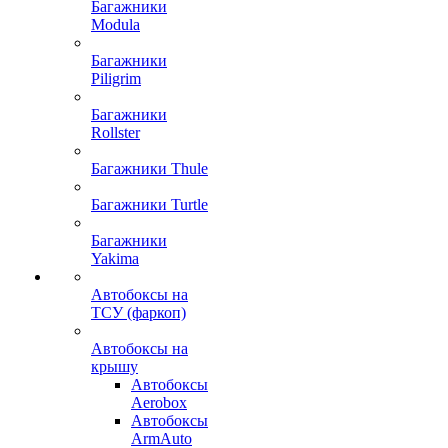
Багажники
Modula
Багажники
Piligrim
Багажники
Rollster
Багажники Thule
Багажники Turtle
Багажники
Yakima
Автобоксы на
ТСУ (фаркоп)
Автобоксы на
крышу
Автобоксы
Aerobox
Автобоксы
ArmAuto