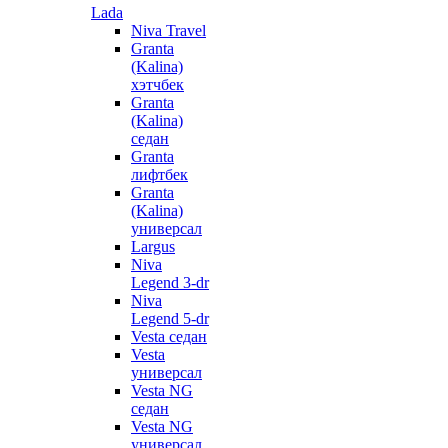
Lada
Niva Travel
Granta
(Kalina)
хэтчбек
Granta
(Kalina)
седан
Granta
лифтбек
Granta
(Kalina)
универсал
Largus
Niva
Legend 3-dr
Niva
Legend 5-dr
Vesta седан
Vesta
универсал
Vesta NG
седан
Vesta NG
универсал