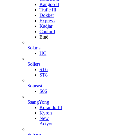
Kangoo II
Trafic III
Dokker
Express
Kadjar
Captur I
Ещё
Solaris
HC
Sollers
ST6
ST8
Soueast
S06
SsangYong
Korando III
Kyron
New
Actyon
Subaru