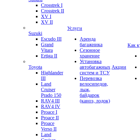
Crosstrek I
Crosstrek II
XV I
XV II
Услуги
Suzuki
Escudo III
Аренда
Grand
багажника
Как к
Vitara
Сезонное
Ertiga II
хранение
Установка
Toyota
автобагажных
Акции
Highlander
систем и ТСУ
III
Перевозка
Land
велосипедов,
Cruiser
лыж,
Prado 150
байдарок
RAV4 III
(каноэ, лодок)
RAV4 IV
Proace I
Proace II
Proace
Verso II
Land