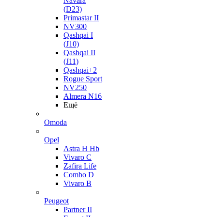
Navara
(D23)
Primastar II
NV300
Qashqai I
(J10)
Qashqai II
(J11)
Qashqai+2
Rogue Sport
NV250
Almera N16
Ещё
Omoda
Opel
Astra H Hb
Vivaro C
Zafira Life
Combo D
Vivaro B
Peugeot
Partner II