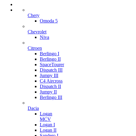
Chery
Omoda 5
Chevrolet
Niva
Citroen
Berlingo I
Berlingo II
SpaceTourer
Dispatch III
Jumpy III
C4 Aircross
Dispatch II
Jumpy II
Berlingo III
Dacia
Logan
MCV
Logan I
Logan II
Sandero I