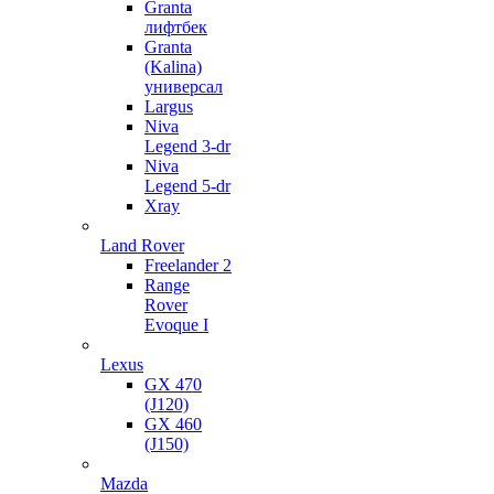
Granta
лифтбек
Granta
(Kalina)
универсал
Largus
Niva
Legend 3-dr
Niva
Legend 5-dr
Xray
Land Rover
Freelander 2
Range
Rover
Evoque I
Lexus
GX 470
(J120)
GX 460
(J150)
Mazda