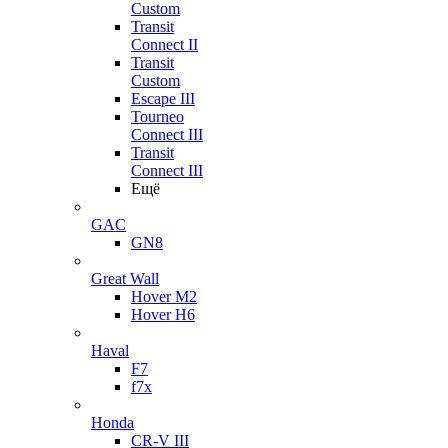
Custom
Transit
Connect II
Transit
Custom
Escape III
Tourneo
Connect III
Transit
Connect III
Ещё
GAC
GN8
Great Wall
Hover M2
Hover H6
Haval
F7
f7x
Honda
CR-V III