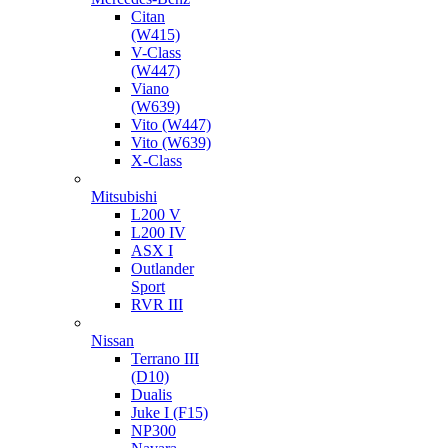
Citan
(W415)
V-Class
(W447)
Viano
(W639)
Vito (W447)
Vito (W639)
X-Class
Mitsubishi
L200 V
L200 IV
ASX I
Outlander
Sport
RVR III
Nissan
Terrano III
(D10)
Dualis
Juke I (F15)
NP300