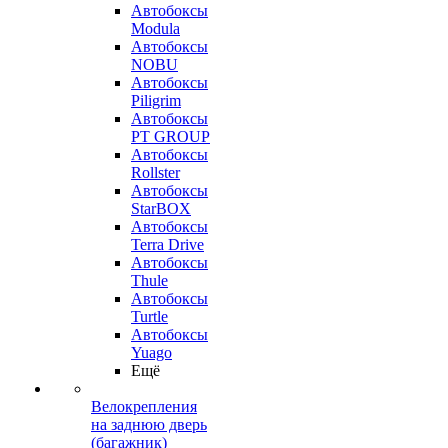
Автобоксы
Modula
Автобоксы
NOBU
Автобоксы
Piligrim
Автобоксы
PT GROUP
Автобоксы
Rollster
Автобоксы
StarBOX
Автобоксы
Terra Drive
Автобоксы
Thule
Автобоксы
Turtle
Автобоксы
Yuago
Ещё
Велокрепления
на заднюю дверь
(багажник)