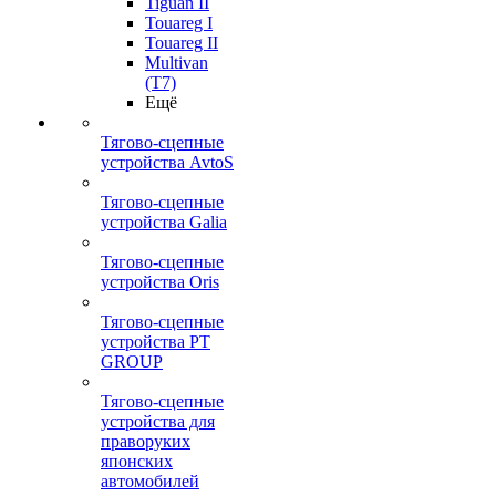
Tiguan II
Touareg I
Touareg II
Multivan
(T7)
Ещё
Тягово-сцепные
устройства AvtoS
Тягово-сцепные
устройства Galia
Тягово-сцепные
устройства Oris
Тягово-сцепные
устройства PT
GROUP
Тягово-сцепные
устройства для
праворуких
японских
автомобилей