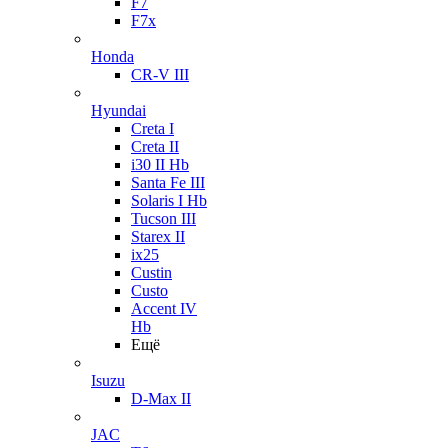
F7
F7x
Honda
CR-V III
Hyundai
Creta I
Creta II
i30 II Hb
Santa Fe III
Solaris I Hb
Tucson III
Starex II
ix25
Custin
Custo
Accent IV
Hb
Ещё
Isuzu
D-Max II
JAC