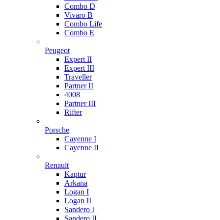
Combo D
Vivaro B
Combo Life
Combo E
Peugeot
Expert II
Expert III
Traveller
Partner II
4008
Partner III
Rifter
Porsche
Cayenne I
Cayenne II
Renault
Kaptur
Arkana
Logan I
Logan II
Sandero I
Sandero II