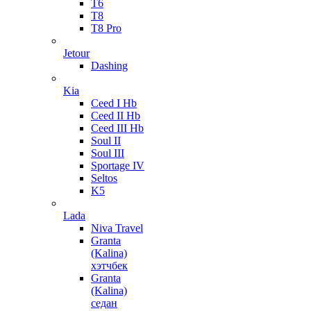
T6
T8
T8 Pro
Jetour
Dashing
Kia
Ceed I Hb
Ceed II Hb
Ceed III Hb
Soul II
Soul III
Sportage IV
Seltos
K5
Lada
Niva Travel
Granta
(Kalina)
хэтчбек
Granta
(Kalina)
седан