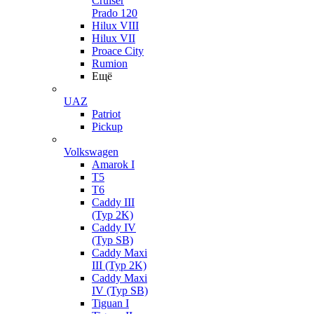
Cruiser
Prado 120
Hilux VIII
Hilux VII
Proace City
Rumion
Ещё
UAZ
Patriot
Pickup
Volkswagen
Amarok I
T5
T6
Caddy III
(Typ 2K)
Caddy IV
(Typ SB)
Caddy Maxi
III (Typ 2K)
Caddy Maxi
IV (Typ SB)
Tiguan I