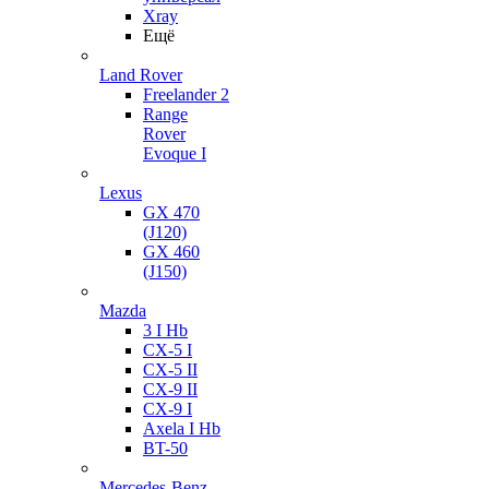
Xray
Ещё
Land Rover
Freelander 2
Range
Rover
Evoque I
Lexus
GX 470
(J120)
GX 460
(J150)
Mazda
3 I Hb
CX-5 I
CX-5 II
CX-9 II
CX-9 I
Axela I Hb
BT-50
Mercedes-Benz