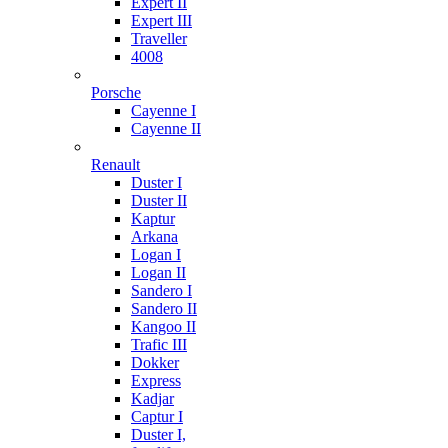
Expert II
Expert III
Traveller
4008
Porsche
Cayenne I
Cayenne II
Renault
Duster I
Duster II
Kaptur
Arkana
Logan I
Logan II
Sandero I
Sandero II
Kangoo II
Trafic III
Dokker
Express
Kadjar
Captur I
Duster I,