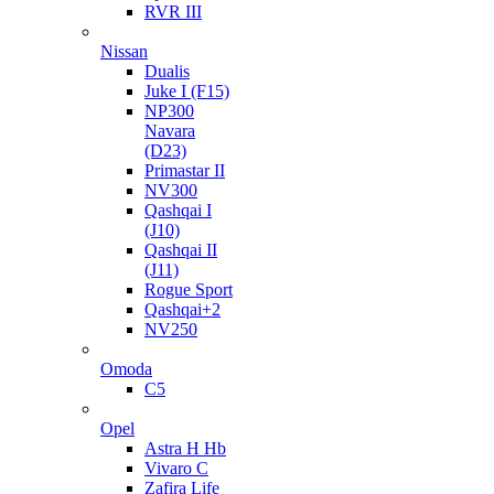
RVR III
Nissan
Dualis
Juke I (F15)
NP300
Navara
(D23)
Primastar II
NV300
Qashqai I
(J10)
Qashqai II
(J11)
Rogue Sport
Qashqai+2
NV250
Omoda
C5
Opel
Astra H Hb
Vivaro C
Zafira Life