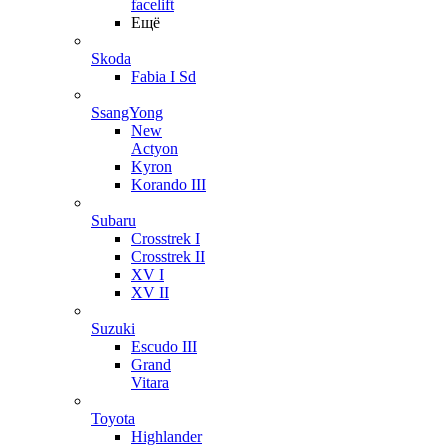
facelift
Ещё
Skoda
Fabia I Sd
SsangYong
New
Actyon
Kyron
Korando III
Subaru
Crosstrek I
Crosstrek II
XV I
XV II
Suzuki
Escudo III
Grand
Vitara
Toyota
Highlander