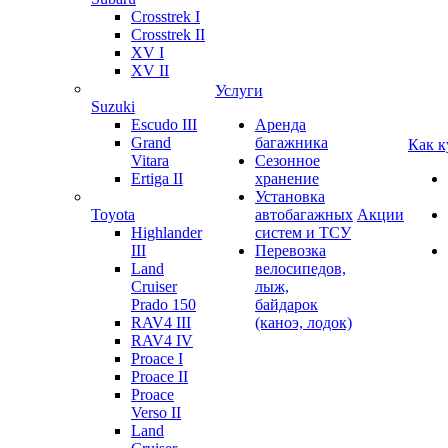
Crosstrek I
Crosstrek II
XV I
XV II
Услуги
Suzuki
Escudo III
Аренда
Grand
багажника
Как к
Vitara
Сезонное
Ertiga II
хранение
Установка
Toyota
автобагажных
Акции
Highlander
систем и ТСУ
III
Перевозка
Land
велосипедов,
Cruiser
лыж,
Prado 150
байдарок
RAV4 III
(каноэ, лодок)
RAV4 IV
Proace I
Proace II
Proace
Verso II
Land