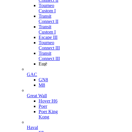
Connect II
Tourneo
Custom I
Transit
Connect II
Transit
Custom I
Escape III
Tourneo
Connect III
Transit
Connect III
Ещё
GAC
GN8
M8
Great Wall
Hover H6
Poer
Poer King
Kong
Haval