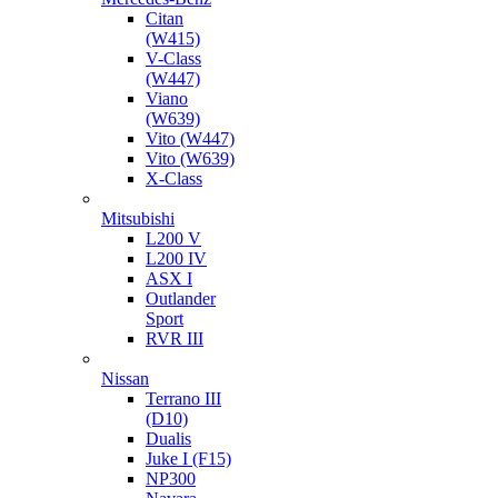
Citan
(W415)
V-Class
(W447)
Viano
(W639)
Vito (W447)
Vito (W639)
X-Class
Mitsubishi
L200 V
L200 IV
ASX I
Outlander
Sport
RVR III
Nissan
Terrano III
(D10)
Dualis
Juke I (F15)
NP300