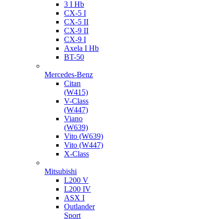
3 I Hb
CX-5 I
CX-5 II
CX-9 II
CX-9 I
Axela I Hb
BT-50
Mercedes-Benz
Citan
(W415)
V-Class
(W447)
Viano
(W639)
Vito (W639)
Vito (W447)
X-Class
Mitsubishi
L200 V
L200 IV
ASX I
Outlander
Sport