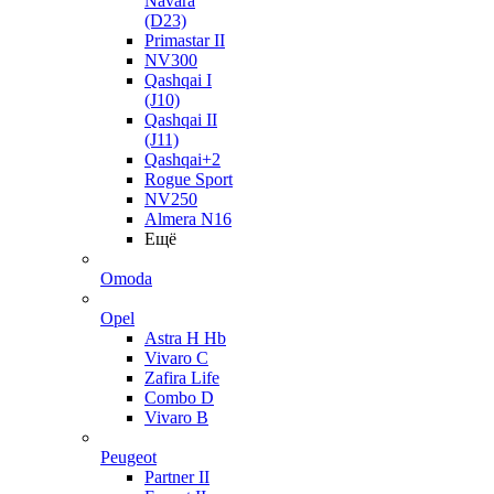
Navara
(D23)
Primastar II
NV300
Qashqai I
(J10)
Qashqai II
(J11)
Qashqai+2
Rogue Sport
NV250
Almera N16
Ещё
Omoda
Opel
Astra H Hb
Vivaro C
Zafira Life
Combo D
Vivaro B
Peugeot
Partner II