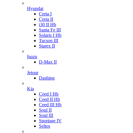
Hyundai
Creta I
Creta II
i30 II Hb
Santa Fe III
Solaris I Hb
Tucson III
Starex II
Isuzu
D-Max II
Jetour
Dashing
Kia
Ceed I Hb
Ceed II Hb
Ceed III Hb
Soul II
Soul III
Sportage IV
Seltos