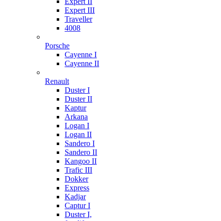
Expert II
Expert III
Traveller
4008
Porsche
Cayenne I
Cayenne II
Renault
Duster I
Duster II
Kaptur
Arkana
Logan I
Logan II
Sandero I
Sandero II
Kangoo II
Trafic III
Dokker
Express
Kadjar
Captur I
Duster I,