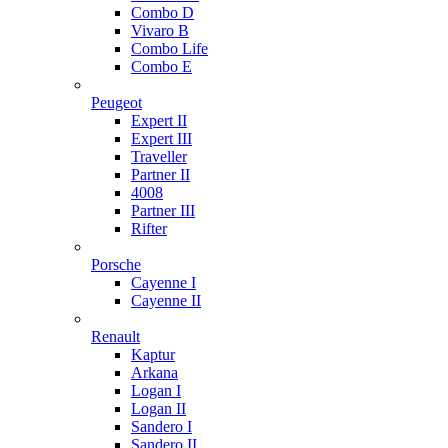
Combo D
Vivaro B
Combo Life
Combo E
Peugeot
Expert II
Expert III
Traveller
Partner II
4008
Partner III
Rifter
Porsche
Cayenne I
Cayenne II
Renault
Kaptur
Arkana
Logan I
Logan II
Sandero I
Sandero II