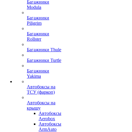
Багажники
Modula
Багажники
Piligrim
Багажники
Rollster
Багажники Thule
Багажники Turtle
Багажники
Yakima
Автобоксы на
ТСУ (фаркоп)
Автобоксы на
крышу
Автобоксы
Aerobox
Автобоксы
ArmAuto