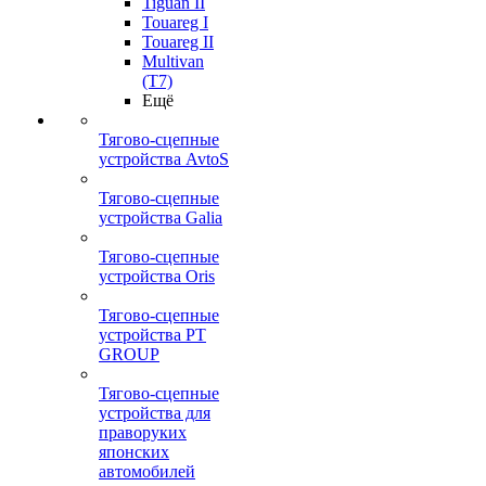
Tiguan II
Touareg I
Touareg II
Multivan
(T7)
Ещё
Тягово-сцепные
устройства AvtoS
Тягово-сцепные
устройства Galia
Тягово-сцепные
устройства Oris
Тягово-сцепные
устройства PT
GROUP
Тягово-сцепные
устройства для
праворуких
японских
автомобилей