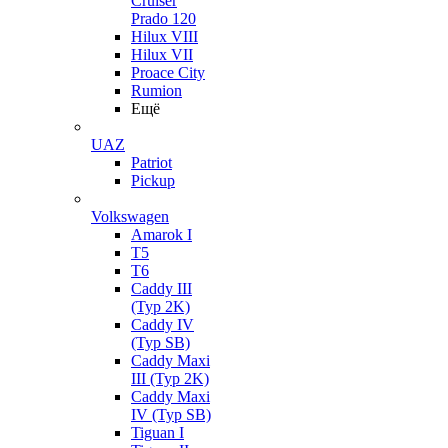
Cruiser
Prado 120
Hilux VIII
Hilux VII
Proace City
Rumion
Ещё
UAZ
Patriot
Pickup
Volkswagen
Amarok I
T5
T6
Caddy III
(Typ 2K)
Caddy IV
(Typ SB)
Caddy Maxi
III (Typ 2K)
Caddy Maxi
IV (Typ SB)
Tiguan I