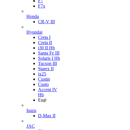
F7
F7x
Honda
CR-V III
Hyundai
Creta I
Creta II
i30 II Hb
Santa Fe III
Solaris I Hb
Tucson III
Starex II
ix25
Custin
Custo
Accent IV
Hb
Ещё
Isuzu
D-Max II
JAC