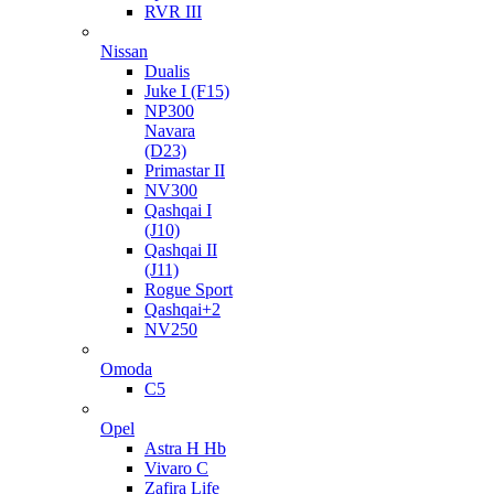
RVR III
Nissan
Dualis
Juke I (F15)
NP300
Navara
(D23)
Primastar II
NV300
Qashqai I
(J10)
Qashqai II
(J11)
Rogue Sport
Qashqai+2
NV250
Omoda
C5
Opel
Astra H Hb
Vivaro C
Zafira Life