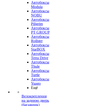
Автобоксы
Modula
Автобоксы
NOBU
Автобоксы
Piligrim
Автобоксы
PT GROUP
Автобоксы
Rollster
Автобоксы
StarBOX
Автобоксы
Terra Drive
Автобоксы
Thule
Автобоксы
Turtle
Автобоксы
Yuago
Ещё
Велокрепления
на заднюю дверь
(багажник)