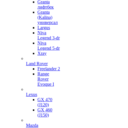
Granta
лифтбек
Granta
(Kalina)
универсал
Largus
Niva
Legend 3-dr
Niva
Legend 5-dr
Xray
Land Rover
Freelander 2
Range
Rover
Evoque I
Lexus
GX 470
(J120)
GX 460
(J150)
Mazda