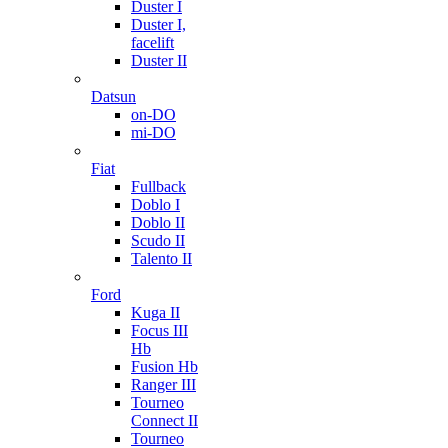
Duster I
Duster I,
facelift
Duster II
Datsun
on-DO
mi-DO
Fiat
Fullback
Doblo I
Doblo II
Scudo II
Talento II
Ford
Kuga II
Focus III
Hb
Fusion Hb
Ranger III
Tourneo
Connect II
Tourneo