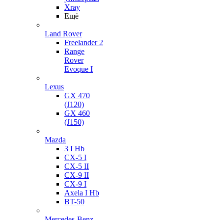
Xray
Ещё
Land Rover
Freelander 2
Range
Rover
Evoque I
Lexus
GX 470
(J120)
GX 460
(J150)
Mazda
3 I Hb
CX-5 I
CX-5 II
CX-9 II
CX-9 I
Axela I Hb
BT-50
Mercedes-Benz