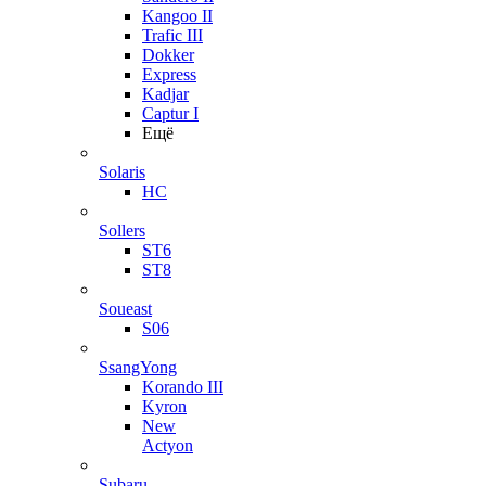
Kangoo II
Trafic III
Dokker
Express
Kadjar
Captur I
Ещё
Solaris
HC
Sollers
ST6
ST8
Soueast
S06
SsangYong
Korando III
Kyron
New
Actyon
Subaru