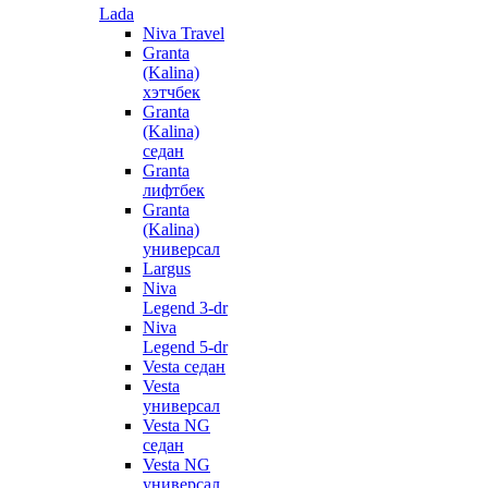
Lada
Niva Travel
Granta
(Kalina)
хэтчбек
Granta
(Kalina)
седан
Granta
лифтбек
Granta
(Kalina)
универсал
Largus
Niva
Legend 3-dr
Niva
Legend 5-dr
Vesta седан
Vesta
универсал
Vesta NG
седан
Vesta NG
универсал