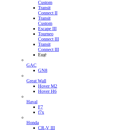
Custom
Transit
Connect II
Transit
Custom
Escape III
Tourneo
Connect III
Transit
Connect III
Ещё
GAC
GN8
Great Wall
Hover M2
Hover H6
Haval
F7
f7x
Honda
CR-V III