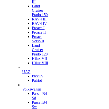
III
Land
Cruiser
Prado 150
RAV4 III
RAV4 IV
Proace I
Proace II
Proace
Verso II
Land
Cruiser
Prado 120
Hilux VII
Hilux VIII
UAZ
Pickup
Patriot
Volkswagen
Passat B4
Sd
Passat B4
Sw