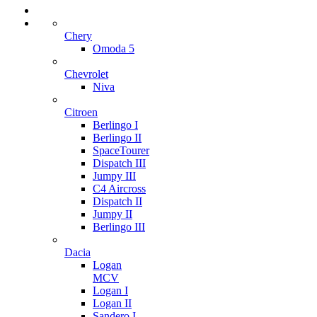
Chery
Omoda 5
Chevrolet
Niva
Citroen
Berlingo I
Berlingo II
SpaceTourer
Dispatch III
Jumpy III
C4 Aircross
Dispatch II
Jumpy II
Berlingo III
Dacia
Logan
MCV
Logan I
Logan II
Sandero I