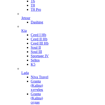
T6
T8
T8 Pro
Jetour
Dashing
Kia
Ceed I Hb
Ceed II Hb
Ceed III Hb
Soul II
Soul III
Sportage IV
Seltos
K5
Lada
Niva Travel
Granta
(Kalina)
хэтчбек
Granta
(Kalina)
седан