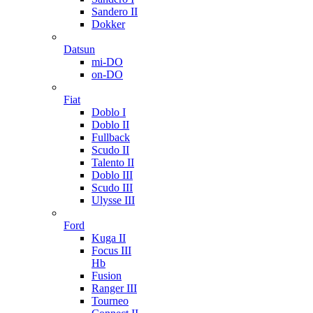
Sandero II
Dokker
Datsun
mi-DO
on-DO
Fiat
Doblo I
Doblo II
Fullback
Scudo II
Talento II
Doblo III
Scudo III
Ulysse III
Ford
Kuga II
Focus III
Hb
Fusion
Ranger III
Tourneo