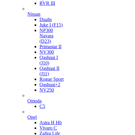
RVR III
Nissan
Dualis
Juke I (F15)
NP300
Navara
(D23)
Primastar II
NV300
Qashqai I
(J10)
Qashqai II
(J11)
Rogue Sport
Qashqai+2
NV250
Omoda
C5
Opel
Astra H Hb
Vivaro C
Zafira Life