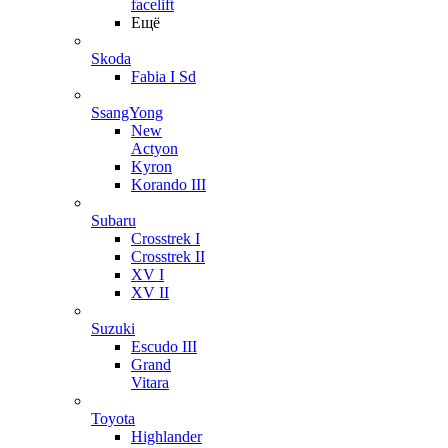
facelift
Ещё
Skoda
Fabia I Sd
SsangYong
New
Actyon
Kyron
Korando III
Subaru
Crosstrek I
Crosstrek II
XV I
XV II
Suzuki
Escudo III
Grand
Vitara
Toyota
Highlander