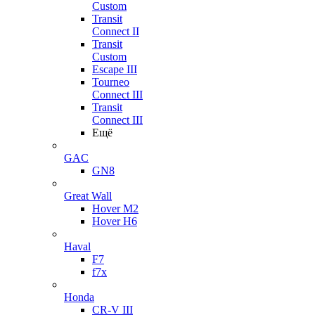
Custom
Transit
Connect II
Transit
Custom
Escape III
Tourneo
Connect III
Transit
Connect III
Ещё
GAC
GN8
Great Wall
Hover M2
Hover H6
Haval
F7
f7x
Honda
CR-V III