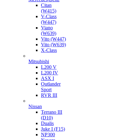
Citan
(W415)
V-Class
(W447)
Viano
(W639)
Vito (W447)
Vito (W639)
X-Class
Mitsubishi
L200 V
L200 IV
ASX I
Outlander
Sport
RVR III
Nissan
Terrano III
(D10)
Dualis
Juke I (F15)
NP300