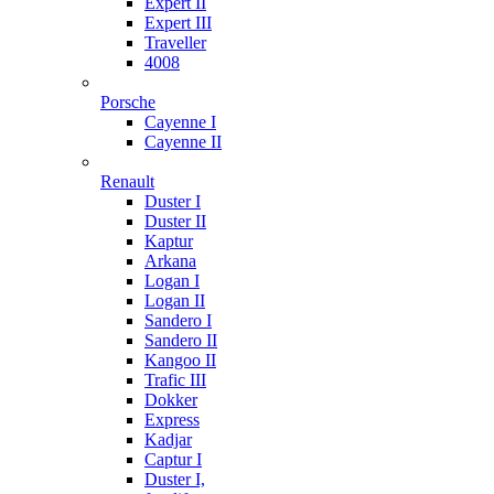
Expert II
Expert III
Traveller
4008
Porsche
Cayenne I
Cayenne II
Renault
Duster I
Duster II
Kaptur
Arkana
Logan I
Logan II
Sandero I
Sandero II
Kangoo II
Trafic III
Dokker
Express
Kadjar
Captur I
Duster I,