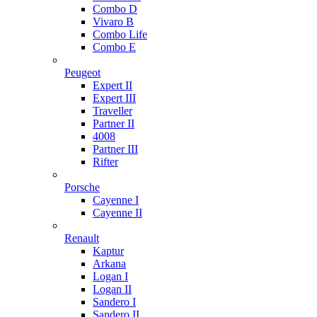
Combo D
Vivaro B
Combo Life
Combo E
Peugeot
Expert II
Expert III
Traveller
Partner II
4008
Partner III
Rifter
Porsche
Cayenne I
Cayenne II
Renault
Kaptur
Arkana
Logan I
Logan II
Sandero I
Sandero II