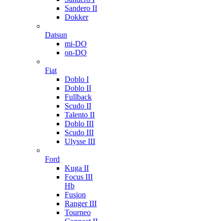
Sandero II
Dokker
Datsun
mi-DO
on-DO
Fiat
Doblo I
Doblo II
Fullback
Scudo II
Talento II
Doblo III
Scudo III
Ulysse III
Ford
Kuga II
Focus III
Hb
Fusion
Ranger III
Tourneo