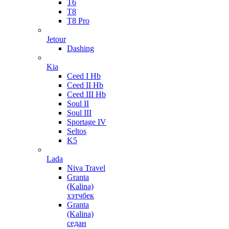
T6
T8
T8 Pro
Jetour
Dashing
Kia
Ceed I Hb
Ceed II Hb
Ceed III Hb
Soul II
Soul III
Sportage IV
Seltos
K5
Lada
Niva Travel
Granta
(Kalina)
хэтчбек
Granta
(Kalina)
седан