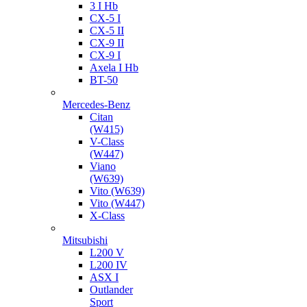
3 I Hb
CX-5 I
CX-5 II
CX-9 II
CX-9 I
Axela I Hb
BT-50
Mercedes-Benz
Citan
(W415)
V-Class
(W447)
Viano
(W639)
Vito (W639)
Vito (W447)
X-Class
Mitsubishi
L200 V
L200 IV
ASX I
Outlander
Sport