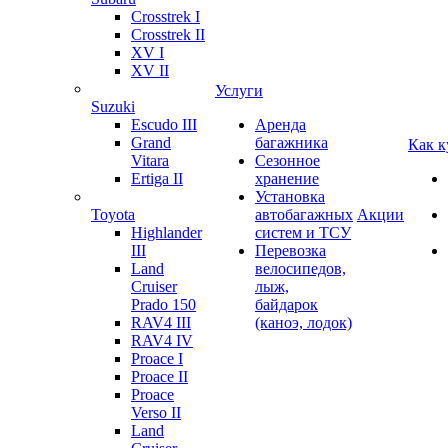
Crosstrek I
Crosstrek II
XV I
XV II
Услуги
Suzuki
Escudo III
Аренда
Grand
багажника
Как к
Vitara
Сезонное
Ertiga II
хранение
Установка
Toyota
автобагажных
Акции
Highlander
систем и ТСУ
III
Перевозка
Land
велосипедов,
Cruiser
лыж,
Prado 150
байдарок
RAV4 III
(каноэ, лодок)
RAV4 IV
Proace I
Proace II
Proace
Verso II
Land