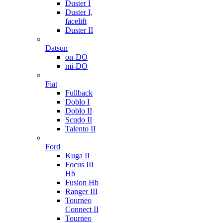
Duster I
Duster I,
facelift
Duster II
Datsun
on-DO
mi-DO
Fiat
Fullback
Doblo I
Doblo II
Scudo II
Talento II
Ford
Kuga II
Focus III
Hb
Fusion Hb
Ranger III
Tourneo
Connect II
Tourneo