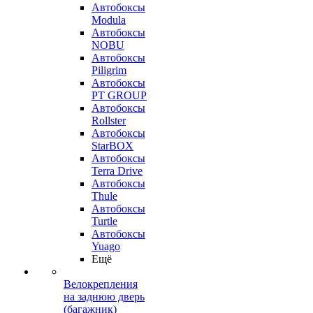
Автобоксы
Modula
Автобоксы
NOBU
Автобоксы
Piligrim
Автобоксы
PT GROUP
Автобоксы
Rollster
Автобоксы
StarBOX
Автобоксы
Terra Drive
Автобоксы
Thule
Автобоксы
Turtle
Автобоксы
Yuago
Ещё
Велокрепления
на заднюю дверь
(багажник)