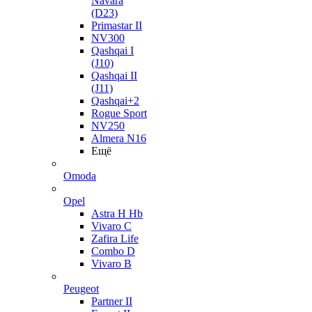
Navara
(D23)
Primastar II
NV300
Qashqai I
(J10)
Qashqai II
(J11)
Qashqai+2
Rogue Sport
NV250
Almera N16
Ещё
Omoda
Opel
Astra H Hb
Vivaro C
Zafira Life
Combo D
Vivaro B
Peugeot
Partner II