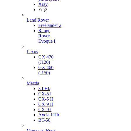
Xray
Ещё
Land Rover
Freelander 2
Range
Rover
Evoque I
Lexus
GX 470
(J120)
GX 460
(J150)
Mazda
3 I Hb
CX-5 I
CX-5 II
CX-9 II
CX-9 I
Axela I Hb
BT-50
Mercedes-Benz