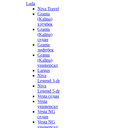
Lada
Niva Travel
Granta
(Kalina)
хэтчбек
Granta
(Kalina)
седан
Granta
лифтбек
Granta
(Kalina)
универсал
Largus
Niva
Legend 3-dr
Niva
Legend 5-dr
Vesta седан
Vesta
универсал
Vesta NG
седан
Vesta NG
универсал