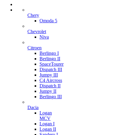
Chery
Omoda 5
Chevrolet
Niva
Citroen
Berlingo I
Berlingo II
SpaceTourer
Dispatch III
Jumpy III
C4 Aircross
Dispatch II
Jumpy II
Berlingo III
Dacia
Logan
MCV
Logan I
Logan II
Sandero I