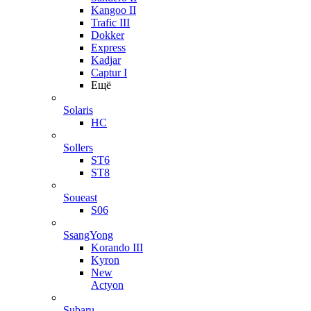
Kangoo II
Trafic III
Dokker
Express
Kadjar
Captur I
Ещё
Solaris
HC
Sollers
ST6
ST8
Soueast
S06
SsangYong
Korando III
Kyron
New
Actyon
Subaru