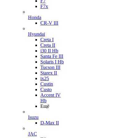
F7
F7x
Honda
CR-V III
Hyundai
Creta I
Creta II
i30 II Hb
Santa Fe III
Solaris I Hb
Tucson III
Starex II
ix25
Custin
Custo
Accent IV
Hb
Ещё
Isuzu
D-Max II
JAC