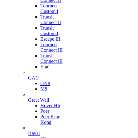
Connect II
Tourneo
Custom I
Transit
Connect II
Transit
Custom I
Escape III
Tourneo
Connect III
Transit
Connect III
Ещё
GAC
GN8
M8
Great Wall
Hover H6
Poer
Poer King
Kong
Haval