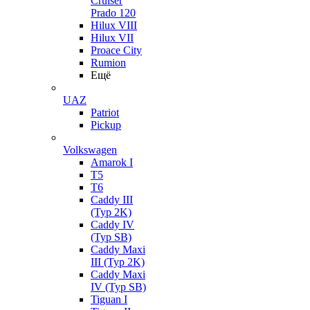
Cruiser
Prado 120
Hilux VIII
Hilux VII
Proace City
Rumion
Ещё
UAZ
Patriot
Pickup
Volkswagen
Amarok I
T5
T6
Caddy III
(Typ 2K)
Caddy IV
(Typ SB)
Caddy Maxi
III (Typ 2K)
Caddy Maxi
IV (Typ SB)
Tiguan I