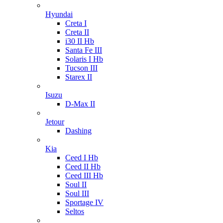
Hyundai
Creta I
Creta II
i30 II Hb
Santa Fe III
Solaris I Hb
Tucson III
Starex II
Isuzu
D-Max II
Jetour
Dashing
Kia
Ceed I Hb
Ceed II Hb
Ceed III Hb
Soul II
Soul III
Sportage IV
Seltos