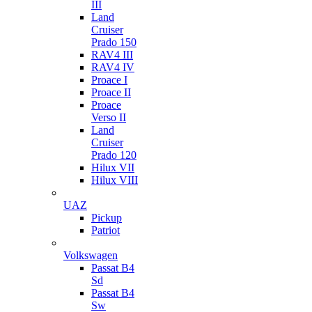
III
Land
Cruiser
Prado 150
RAV4 III
RAV4 IV
Proace I
Proace II
Proace
Verso II
Land
Cruiser
Prado 120
Hilux VII
Hilux VIII
UAZ
Pickup
Patriot
Volkswagen
Passat B4
Sd
Passat B4
Sw