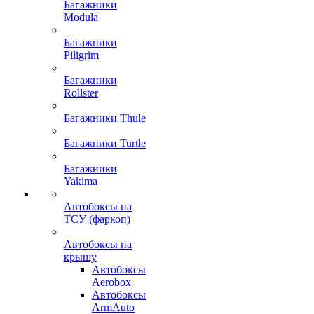
Багажники
Modula
Багажники
Piligrim
Багажники
Rollster
Багажники Thule
Багажники Turtle
Багажники
Yakima
Автобоксы на
ТСУ (фаркоп)
Автобоксы на
крышу
Автобоксы
Aerobox
Автобоксы
ArmAuto