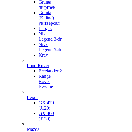
Granta
лифтбек
Granta
(Kalina)
универсал
Largus
Niva
Legend 3-dr
Niva
Legend 5-dr
Xray
Land Rover
Freelander 2
Range
Rover
Evoque I
Lexus
GX 470
(J120)
GX 460
(J150)
Mazda