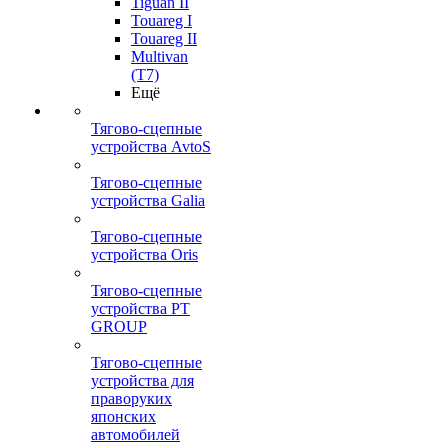
Tiguan II
Touareg I
Touareg II
Multivan
(T7)
Ещё
Тягово-сцепные
устройства AvtoS
Тягово-сцепные
устройства Galia
Тягово-сцепные
устройства Oris
Тягово-сцепные
устройства PT
GROUP
Тягово-сцепные
устройства для
праворуких
японских
автомобилей