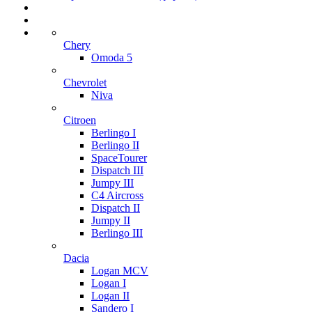
Chery
Omoda 5
Chevrolet
Niva
Citroen
Berlingo I
Berlingo II
SpaceTourer
Dispatch III
Jumpy III
C4 Aircross
Dispatch II
Jumpy II
Berlingo III
Dacia
Logan MCV
Logan I
Logan II
Sandero I