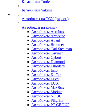
Багажники Turtle
Багажники Yakima
Автобоксы на ТСУ (фаркоп)
Автобоксы на крышу
Автобоксы Aerobox
Автобоксы ArmAuto
Автобоксы Atlant
Автобоксы Broomer
Автобоксы Carl Steelman
Автобоксы Cayman
Автобоксы Cybort
Автобоксы Diamond
Автобоксы Eurodetal
Автобоксы Inno
Автобоксы Koffer
Автобоксы Level
Автобоксы LUX
Автобоксы MaxBox
Автобоксы Modula
Автобоксы NOBU
Автобоксы Piligrim
Автобоксы PT GROUP