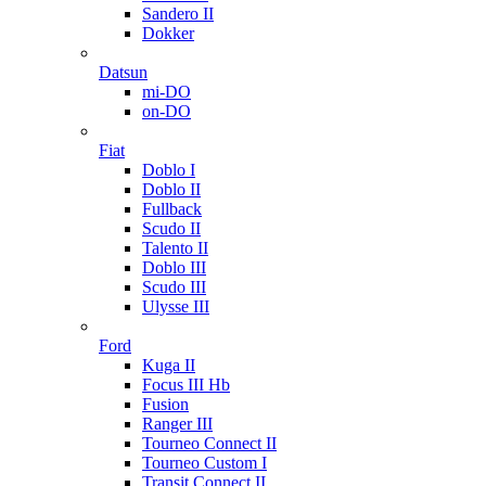
Sandero II
Dokker
Datsun
mi-DO
on-DO
Fiat
Doblo I
Doblo II
Fullback
Scudo II
Talento II
Doblo III
Scudo III
Ulysse III
Ford
Kuga II
Focus III Hb
Fusion
Ranger III
Tourneo Connect II
Tourneo Custom I
Transit Connect II