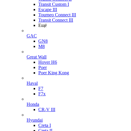
Transit Custom I
Escape III
Tourneo Connect III
Transit Connect III
Ещё
GAC
GN8
M8
Great Wall
Hover H6
Poer
Poer King Kong
Haval
F7
F7x
Honda
CR-V III
Hyundai
Creta I
Creta II