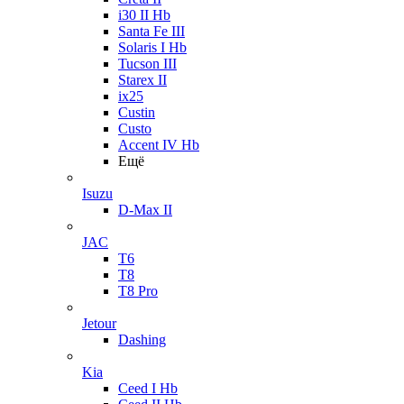
i30 II Hb
Santa Fe III
Solaris I Hb
Tucson III
Starex II
ix25
Custin
Custo
Accent IV Hb
Ещё
Isuzu
D-Max II
JAC
T6
T8
T8 Pro
Jetour
Dashing
Kia
Ceed I Hb