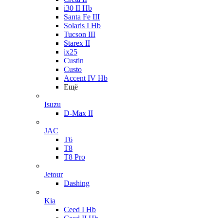
i30 II Hb
Santa Fe III
Solaris I Hb
Tucson III
Starex II
ix25
Custin
Custo
Accent IV Hb
Ещё
Isuzu
D-Max II
JAC
T6
T8
T8 Pro
Jetour
Dashing
Kia
Ceed I Hb