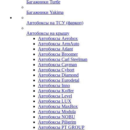
Багажники Turtle
Багажники Yakima
Автобоксы на ТСУ (фаркоп)
Автобоксы на крышу
Автобоксы Aerobox
Автобоксы ArmAuto
Автобоксы Atlant
Автобоксы Broomer
Автобоксы Carl Steelman
Автобоксы Cayman
Автобоксы Cybort
Автобоксы Diamond
Автобоксы Eurodetal
Автобоксы Inno
Автобоксы Koffer
Автобоксы Level
Автобоксы LUX
Автобоксы MaxBox
Автобоксы Modula
Автобоксы NOBU
Автобоксы Piligrim
Автобоксы PT GROUP