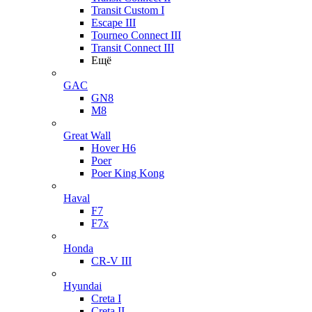
Transit Custom I
Escape III
Tourneo Connect III
Transit Connect III
Ещё
GAC
GN8
M8
Great Wall
Hover H6
Poer
Poer King Kong
Haval
F7
F7x
Honda
CR-V III
Hyundai
Creta I
Creta II