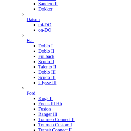
Sandero II
Dokker
Datsun
mi-DO
on-DO
Fiat
Doblo I
Doblo II
Fullback
Scudo II
Talento II
Doblo III
Scudo III
Ulysse III
Ford
Kuga II
Focus III Hb
Fusion
Ranger III
Tourneo Connect II
Tourneo Custom I
Transit Connect II