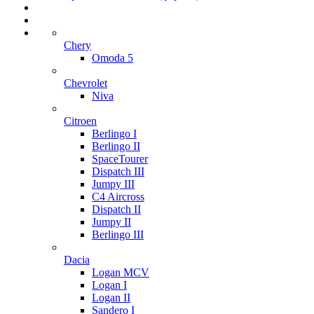
Chery
Omoda 5
Chevrolet
Niva
Citroen
Berlingo I
Berlingo II
SpaceTourer
Dispatch III
Jumpy III
C4 Aircross
Dispatch II
Jumpy II
Berlingo III
Dacia
Logan MCV
Logan I
Logan II
Sandero I