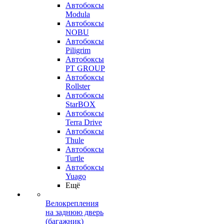
Автобоксы
Modula
Автобоксы
NOBU
Автобоксы
Piligrim
Автобоксы
PT GROUP
Автобоксы
Rollster
Автобоксы
StarBOX
Автобоксы
Terra Drive
Автобоксы
Thule
Автобоксы
Turtle
Автобоксы
Yuago
Ещё
Велокрепления
на заднюю дверь
(багажник)