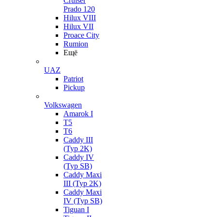
Cruiser
Prado 120
Hilux VIII
Hilux VII
Proace City
Rumion
Ещё
UAZ
Patriot
Pickup
Volkswagen
Amarok I
T5
T6
Caddy III
(Typ 2K)
Caddy IV
(Typ SB)
Caddy Maxi
III (Typ 2K)
Caddy Maxi
IV (Typ SB)
Tiguan I