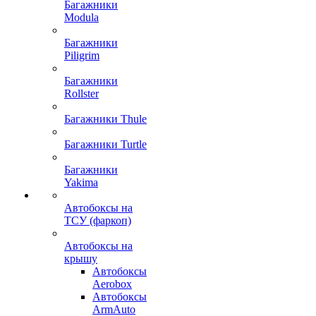
Багажники
Modula
Багажники
Piligrim
Багажники
Rollster
Багажники Thule
Багажники Turtle
Багажники
Yakima
Автобоксы на
ТСУ (фаркоп)
Автобоксы на
крышу
Автобоксы
Aerobox
Автобоксы
ArmAuto