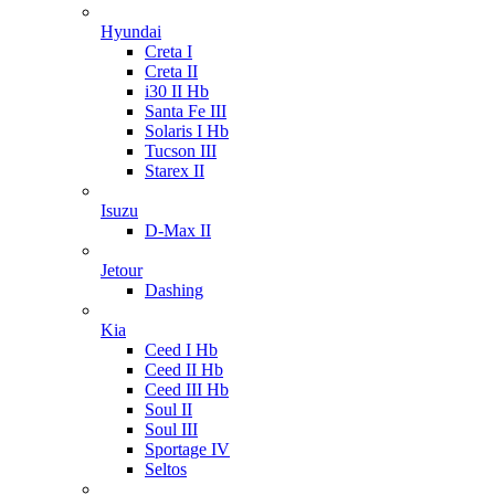
Hyundai
Creta I
Creta II
i30 II Hb
Santa Fe III
Solaris I Hb
Tucson III
Starex II
Isuzu
D-Max II
Jetour
Dashing
Kia
Ceed I Hb
Ceed II Hb
Ceed III Hb
Soul II
Soul III
Sportage IV
Seltos