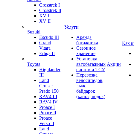
Crosstrek I
Crosstrek II
XV I
XV II
Услуги
Suzuki
Escudo III
Аренда
Grand
багажника
Как к
Vitara
Сезонное
Ertiga II
хранение
Установка
Toyota
автобагажных
Акции
Highlander
систем и ТСУ
III
Перевозка
Land
велосипедов,
Cruiser
лыж,
Prado 150
байдарок
RAV4 III
(каноэ, лодок)
RAV4 IV
Proace I
Proace II
Proace
Verso II
Land