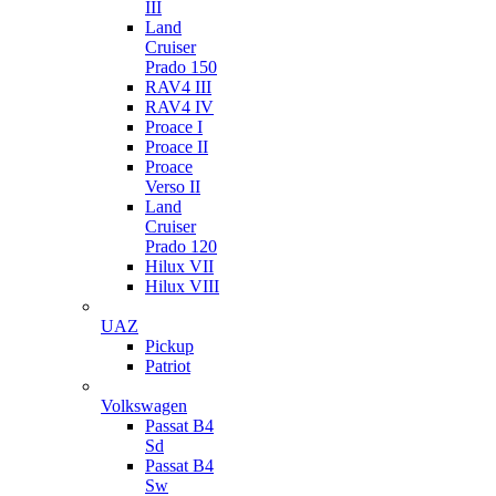
III
Land
Cruiser
Prado 150
RAV4 III
RAV4 IV
Proace I
Proace II
Proace
Verso II
Land
Cruiser
Prado 120
Hilux VII
Hilux VIII
UAZ
Pickup
Patriot
Volkswagen
Passat B4
Sd
Passat B4
Sw