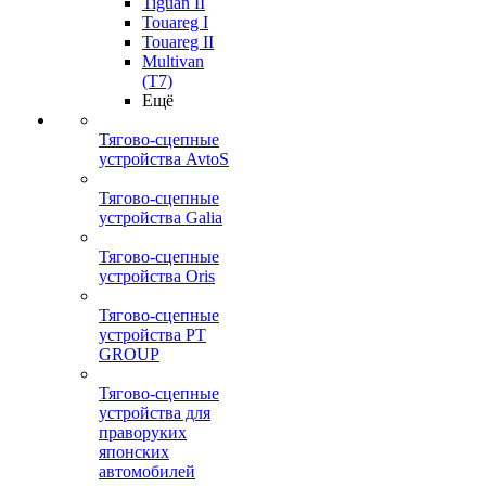
Tiguan II
Touareg I
Touareg II
Multivan
(T7)
Ещё
Тягово-сцепные
устройства AvtoS
Тягово-сцепные
устройства Galia
Тягово-сцепные
устройства Oris
Тягово-сцепные
устройства PT
GROUP
Тягово-сцепные
устройства для
праворуких
японских
автомобилей