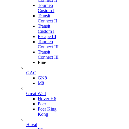
Connect II
Tourneo
Custom I
Transit
Connect II
Transit
Custom I
Escape III
Tourneo
Connect III
Transit
Connect III
Ещё
GAC
GN8
M8
Great Wall
Hover H6
Poer
Poer King
Kong
Haval