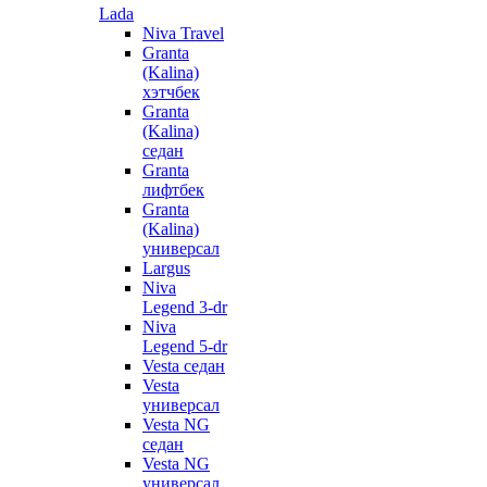
Lada
Niva Travel
Granta
(Kalina)
хэтчбек
Granta
(Kalina)
седан
Granta
лифтбек
Granta
(Kalina)
универсал
Largus
Niva
Legend 3-dr
Niva
Legend 5-dr
Vesta седан
Vesta
универсал
Vesta NG
седан
Vesta NG
универсал