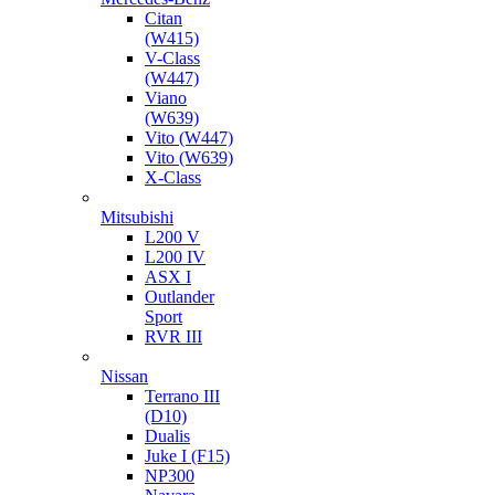
Citan
(W415)
V-Class
(W447)
Viano
(W639)
Vito (W447)
Vito (W639)
X-Class
Mitsubishi
L200 V
L200 IV
ASX I
Outlander
Sport
RVR III
Nissan
Terrano III
(D10)
Dualis
Juke I (F15)
NP300