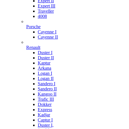
Expert II
Expert III
Traveller
4008
Porsche
Cayenne I
Cayenne II
Renault
Duster I
Duster II
Kaptur
Arkana
Logan I
Logan II
Sandero I
Sandero II
Kangoo II
Trafic III
Dokker
Express
Kadjar
Captur I
Duster I,