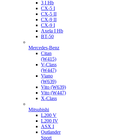
3 I Hb
CX-5 I
CX-5 II
CX-9 II
CX-9 I
Axela I Hb
BT-50
Mercedes-Benz
Citan
(W415)
V-Class
(W447)
Viano
(W639)
Vito (W639)
Vito (W447)
X-Class
Mitsubishi
L200 V
L200 IV
ASX I
Outlander
Sport