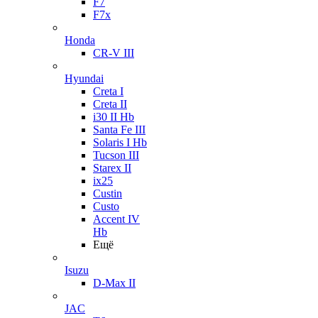
F7
F7x
Honda
CR-V III
Hyundai
Creta I
Creta II
i30 II Hb
Santa Fe III
Solaris I Hb
Tucson III
Starex II
ix25
Custin
Custo
Accent IV
Hb
Ещё
Isuzu
D-Max II
JAC