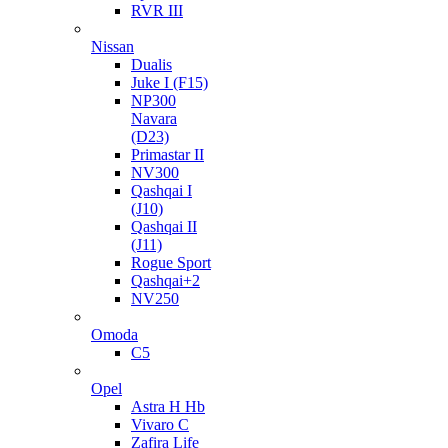
RVR III
Nissan
Dualis
Juke I (F15)
NP300
Navara
(D23)
Primastar II
NV300
Qashqai I
(J10)
Qashqai II
(J11)
Rogue Sport
Qashqai+2
NV250
Omoda
C5
Opel
Astra H Hb
Vivaro C
Zafira Life