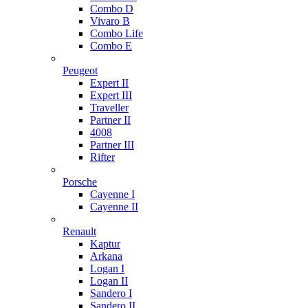
Combo D
Vivaro B
Combo Life
Combo E
Peugeot
Expert II
Expert III
Traveller
Partner II
4008
Partner III
Rifter
Porsche
Cayenne I
Cayenne II
Renault
Kaptur
Arkana
Logan I
Logan II
Sandero I
Sandero II