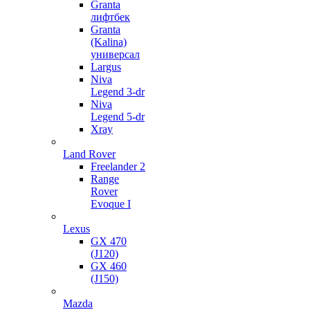
Granta
лифтбек
Granta
(Kalina)
универсал
Largus
Niva
Legend 3-dr
Niva
Legend 5-dr
Xray
Land Rover
Freelander 2
Range
Rover
Evoque I
Lexus
GX 470
(J120)
GX 460
(J150)
Mazda