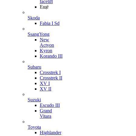
facelift
Ещё
Skoda
Fabia I Sd
SsangYong
New
Actyon
Kyron
Korando III
Subaru
Crosstrek I
Crosstrek II
XV I
XV II
Suzuki
Escudo III
Grand
Vitara
Toyota
Highlander