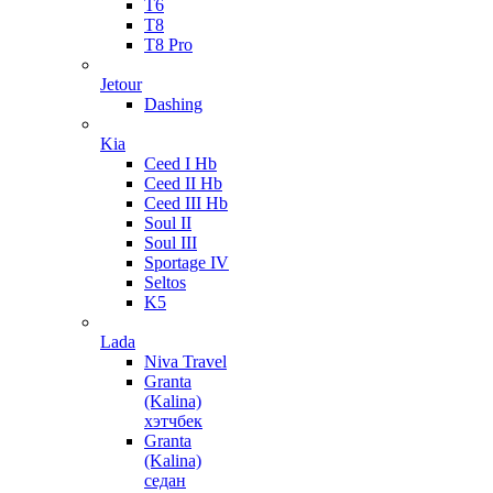
T6
T8
T8 Pro
Jetour
Dashing
Kia
Ceed I Hb
Ceed II Hb
Ceed III Hb
Soul II
Soul III
Sportage IV
Seltos
K5
Lada
Niva Travel
Granta
(Kalina)
хэтчбек
Granta
(Kalina)
седан