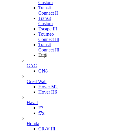
Custom
Transit
Connect II
Transit
Custom
Escape III
Tourneo
Connect III
Transit
Connect III
Ещё
GAC
GN8
Great Wall
Hover M2
Hover H6
Haval
F7
f7x
Honda
CR-V III