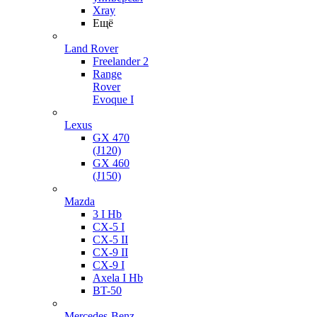
Xray
Ещё
Land Rover
Freelander 2
Range
Rover
Evoque I
Lexus
GX 470
(J120)
GX 460
(J150)
Mazda
3 I Hb
CX-5 I
CX-5 II
CX-9 II
CX-9 I
Axela I Hb
BT-50
Mercedes-Benz