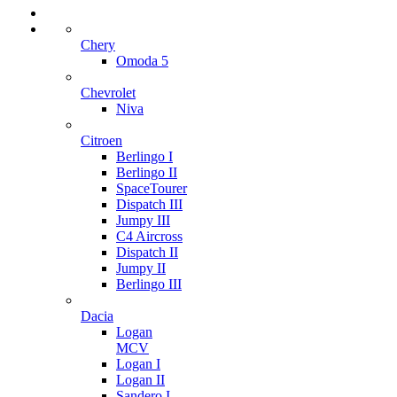
Chery
Omoda 5
Chevrolet
Niva
Citroen
Berlingo I
Berlingo II
SpaceTourer
Dispatch III
Jumpy III
C4 Aircross
Dispatch II
Jumpy II
Berlingo III
Dacia
Logan
MCV
Logan I
Logan II
Sandero I