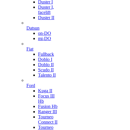
Duster I
Duster I,
facelift
Duster II
Datsun
on-DO
mi-DO
Fiat
Fullback
Doblo I
Doblo II
Scudo II
Talento II
Ford
Kuga II
Focus III
Hb
Fusion Hb
Ranger III
Tourneo
Connect II
Tourneo