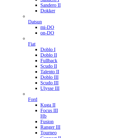
Sandero II
Dokker
Datsun
mi-DO
on-DO
Fiat
Doblo I
Doblo II
Fullback
Scudo II
Talento II
Doblo III
Scudo III
Ulysse III
Ford
Kuga II
Focus III
Hb
Fusion
Ranger III
Tourneo