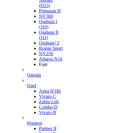
Navara
(D23)
Primastar II
NV300
Qashqai I
(J10)
Qashqai II
(J11)
Qashqai+2
Rogue Sport
NV250
Almera N16
Ещё
Omoda
Opel
Astra H Hb
Vivaro C
Zafira Life
Combo D
Vivaro B
Peugeot
Partner II