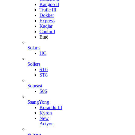
Kangoo II
Trafic III
Dokker
Express
Kadjar
Captur I
Ещё
Solaris
HC
Sollers
ST6
ST8
Soueast
S06
SsangYong
Korando III
Kyron
New
Actyon
Subaru