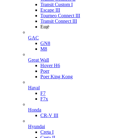
Transit Custom I
Escape III
Tourneo Connect III
Transit Connect III
Ещё
GAC
GN8
M8
Great Wall
Hover H6
Poer
Poer King Kong
Haval
F7
F7x
Honda
CR-V III
Hyundai
Creta I
Creta II