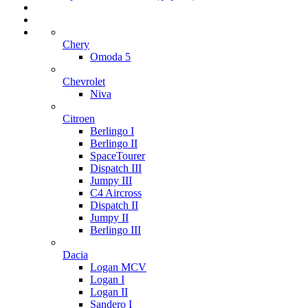
Chery
Omoda 5
Chevrolet
Niva
Citroen
Berlingo I
Berlingo II
SpaceTourer
Dispatch III
Jumpy III
C4 Aircross
Dispatch II
Jumpy II
Berlingo III
Dacia
Logan MCV
Logan I
Logan II
Sandero I