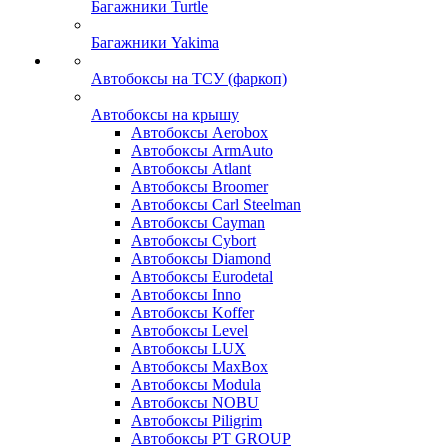
Багажники Turtle
Багажники Yakima
Автобоксы на ТСУ (фаркоп)
Автобоксы на крышу
Автобоксы Aerobox
Автобоксы ArmAuto
Автобоксы Atlant
Автобоксы Broomer
Автобоксы Carl Steelman
Автобоксы Cayman
Автобоксы Cybort
Автобоксы Diamond
Автобоксы Eurodetal
Автобоксы Inno
Автобоксы Koffer
Автобоксы Level
Автобоксы LUX
Автобоксы MaxBox
Автобоксы Modula
Автобоксы NOBU
Автобоксы Piligrim
Автобоксы PT GROUP