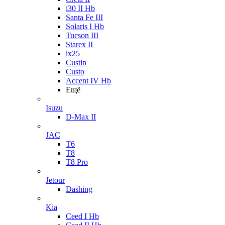
i30 II Hb
Santa Fe III
Solaris I Hb
Tucson III
Starex II
ix25
Custin
Custo
Accent IV Hb
Ещё
Isuzu
D-Max II
JAC
T6
T8
T8 Pro
Jetour
Dashing
Kia
Ceed I Hb