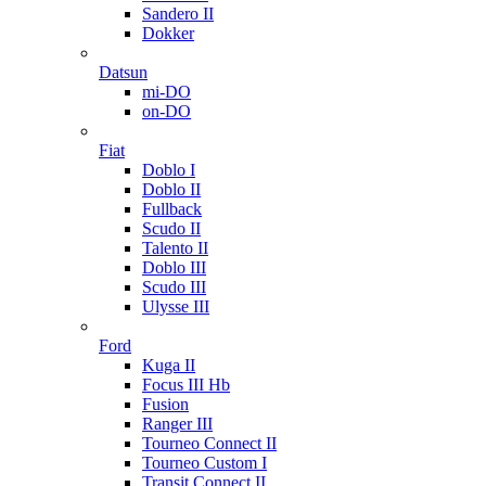
Sandero II
Dokker
Datsun
mi-DO
on-DO
Fiat
Doblo I
Doblo II
Fullback
Scudo II
Talento II
Doblo III
Scudo III
Ulysse III
Ford
Kuga II
Focus III Hb
Fusion
Ranger III
Tourneo Connect II
Tourneo Custom I
Transit Connect II