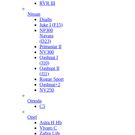
RVR III
Nissan
Dualis
Juke I (F15)
NP300
Navara
(D23)
Primastar II
NV300
Qashqai I
(J10)
Qashqai II
(J11)
Rogue Sport
Qashqai+2
NV250
Omoda
C5
Opel
Astra H Hb
Vivaro C
Zafira Life