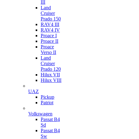
III
Land
Cruiser
Prado 150
RAV4 III
RAV4 IV
Proace I
Proace II
Proace
Verso II
Land
Cruiser
Prado 120
Hilux VII
Hilux VIII
UAZ
Pickup
Patriot
Volkswagen
Passat B4
Sd
Passat B4
Sw