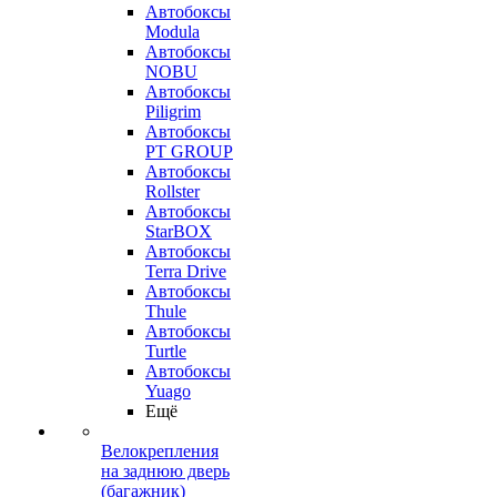
Автобоксы
Modula
Автобоксы
NOBU
Автобоксы
Piligrim
Автобоксы
PT GROUP
Автобоксы
Rollster
Автобоксы
StarBOX
Автобоксы
Terra Drive
Автобоксы
Thule
Автобоксы
Turtle
Автобоксы
Yuago
Ещё
Велокрепления
на заднюю дверь
(багажник)