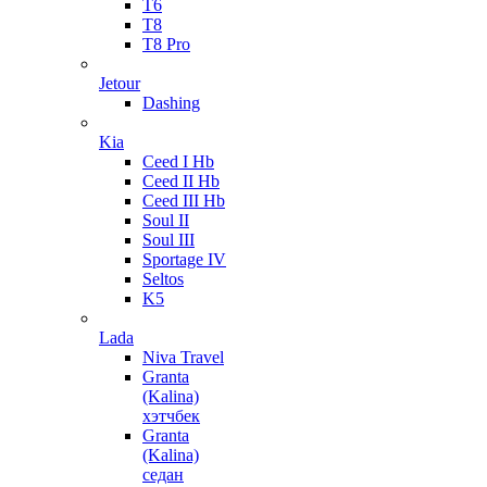
T6
T8
T8 Pro
Jetour
Dashing
Kia
Ceed I Hb
Ceed II Hb
Ceed III Hb
Soul II
Soul III
Sportage IV
Seltos
K5
Lada
Niva Travel
Granta
(Kalina)
хэтчбек
Granta
(Kalina)
седан