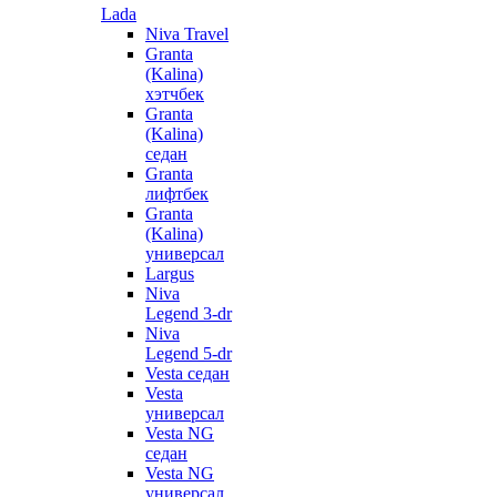
Lada
Niva Travel
Granta
(Kalina)
хэтчбек
Granta
(Kalina)
седан
Granta
лифтбек
Granta
(Kalina)
универсал
Largus
Niva
Legend 3-dr
Niva
Legend 5-dr
Vesta седан
Vesta
универсал
Vesta NG
седан
Vesta NG
универсал