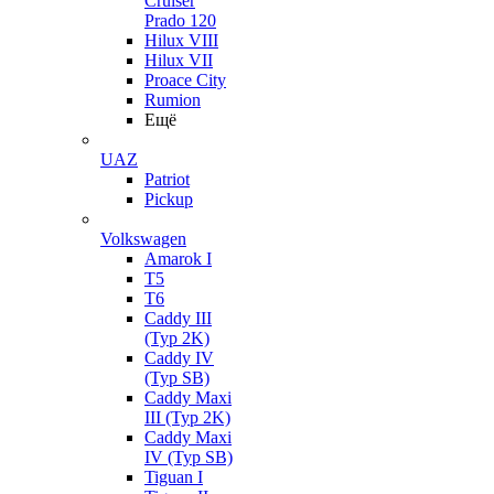
Cruiser
Prado 120
Hilux VIII
Hilux VII
Proace City
Rumion
Ещё
UAZ
Patriot
Pickup
Volkswagen
Amarok I
T5
T6
Caddy III
(Typ 2K)
Caddy IV
(Typ SB)
Caddy Maxi
III (Typ 2K)
Caddy Maxi
IV (Typ SB)
Tiguan I