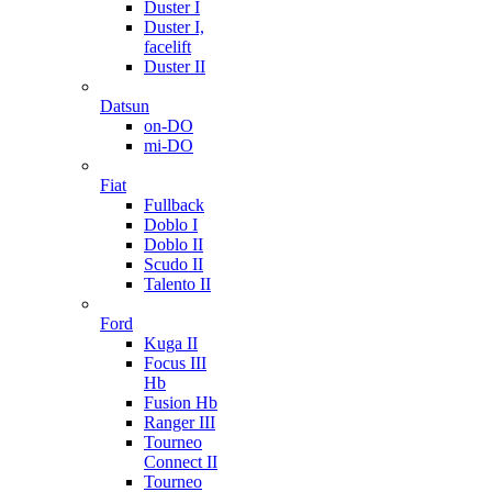
Duster I
Duster I,
facelift
Duster II
Datsun
on-DO
mi-DO
Fiat
Fullback
Doblo I
Doblo II
Scudo II
Talento II
Ford
Kuga II
Focus III
Hb
Fusion Hb
Ranger III
Tourneo
Connect II
Tourneo