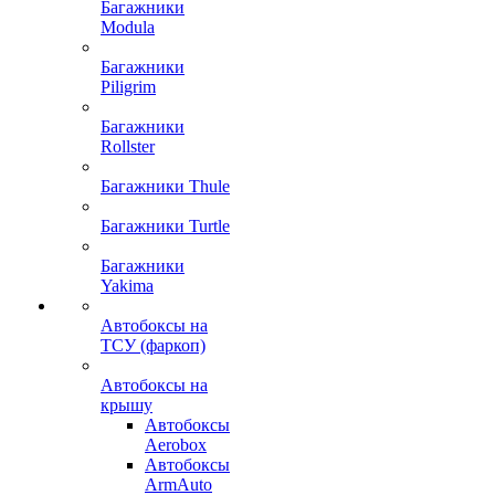
Багажники
Modula
Багажники
Piligrim
Багажники
Rollster
Багажники Thule
Багажники Turtle
Багажники
Yakima
Автобоксы на
ТСУ (фаркоп)
Автобоксы на
крышу
Автобоксы
Aerobox
Автобоксы
ArmAuto