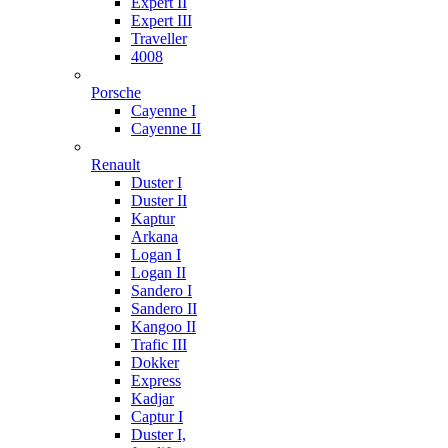
Expert II
Expert III
Traveller
4008
Porsche
Cayenne I
Cayenne II
Renault
Duster I
Duster II
Kaptur
Arkana
Logan I
Logan II
Sandero I
Sandero II
Kangoo II
Trafic III
Dokker
Express
Kadjar
Captur I
Duster I,