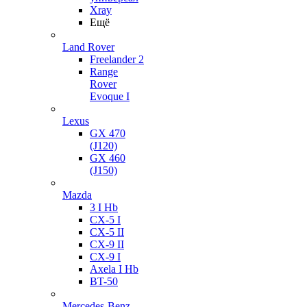
Xray
Ещё
Land Rover
Freelander 2
Range
Rover
Evoque I
Lexus
GX 470
(J120)
GX 460
(J150)
Mazda
3 I Hb
CX-5 I
CX-5 II
CX-9 II
CX-9 I
Axela I Hb
BT-50
Mercedes-Benz