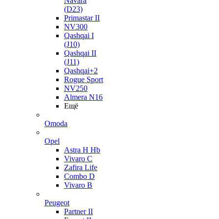
Navara
(D23)
Primastar II
NV300
Qashqai I
(J10)
Qashqai II
(J11)
Qashqai+2
Rogue Sport
NV250
Almera N16
Ещё
Omoda
Opel
Astra H Hb
Vivaro C
Zafira Life
Combo D
Vivaro B
Peugeot
Partner II