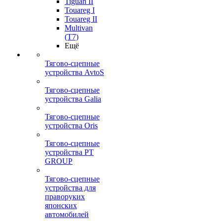
Tiguan II
Touareg I
Touareg II
Multivan
(T7)
Ещё
Тягово-сцепные
устройства AvtoS
Тягово-сцепные
устройства Galia
Тягово-сцепные
устройства Oris
Тягово-сцепные
устройства PT
GROUP
Тягово-сцепные
устройства для
праворуких
японских
автомобилей