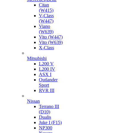
Citan
(W415)
V-Class
(W447)
Viano
(W639)
Vito (W447)
Vito (W639)
X-Class
Mitsubishi
L200 V
L200 IV
ASX I
Outlander
Sport
RVR III
Nissan
Terrano III
(D10)
Dualis
Juke I (F15)
NP300