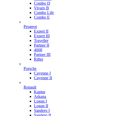
Combo D
Vivaro B
Combo Life
Combo E
Peugeot
Expert II
Expert III
Traveller
Partner II
4008
Partner III
Rifter
Porsche
Cayenne I
Cayenne II
Renault
Kaptur
Arkana
Logan I
Logan II
Sandero I
Sandero II