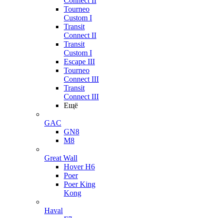
Connect II
Tourneo
Custom I
Transit
Connect II
Transit
Custom I
Escape III
Tourneo
Connect III
Transit
Connect III
Ещё
GAC
GN8
M8
Great Wall
Hover H6
Poer
Poer King
Kong
Haval