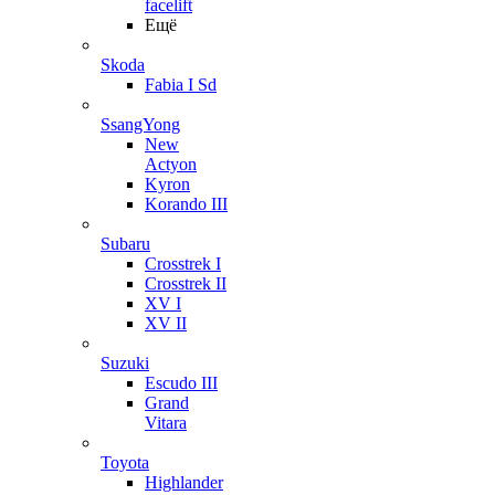
facelift
Ещё
Skoda
Fabia I Sd
SsangYong
New
Actyon
Kyron
Korando III
Subaru
Crosstrek I
Crosstrek II
XV I
XV II
Suzuki
Escudo III
Grand
Vitara
Toyota
Highlander