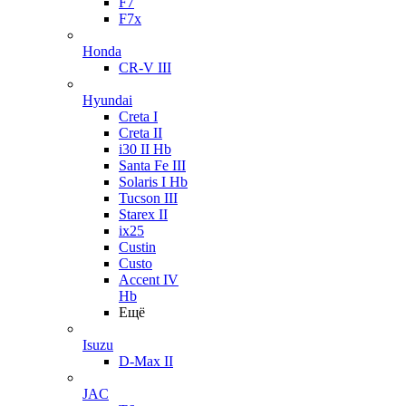
F7
F7x
Honda
CR-V III
Hyundai
Creta I
Creta II
i30 II Hb
Santa Fe III
Solaris I Hb
Tucson III
Starex II
ix25
Custin
Custo
Accent IV
Hb
Ещё
Isuzu
D-Max II
JAC