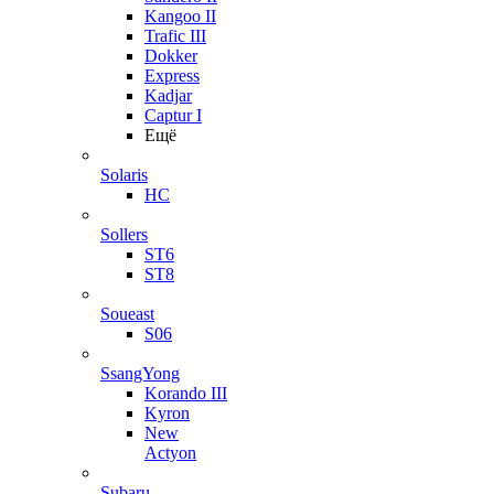
Kangoo II
Trafic III
Dokker
Express
Kadjar
Captur I
Ещё
Solaris
HC
Sollers
ST6
ST8
Soueast
S06
SsangYong
Korando III
Kyron
New
Actyon
Subaru