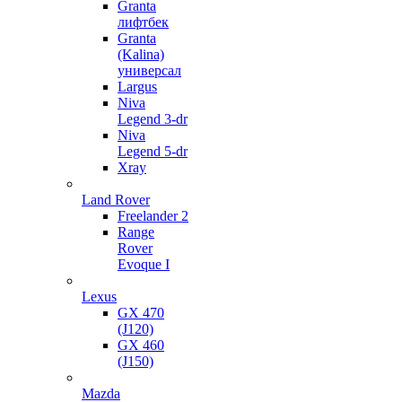
Granta
лифтбек
Granta
(Kalina)
универсал
Largus
Niva
Legend 3-dr
Niva
Legend 5-dr
Xray
Land Rover
Freelander 2
Range
Rover
Evoque I
Lexus
GX 470
(J120)
GX 460
(J150)
Mazda