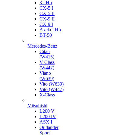
3 I Hb
CX-5 I
CX-5 II
CX-9 II
CX-9 I
Axela I Hb
BT-50
Mercedes-Benz
Citan
(W415)
V-Class
(W447)
Viano
(W639)
Vito (W639)
Vito (W447)
X-Class
Mitsubishi
L200 V
L200 IV
ASX I
Outlander
Sport