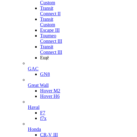
Custom
Transit
Connect II
Transit
Custom
Escape III
Tourneo
Connect III
Transit
Connect III
Ещё
GAC
GN8
Great Wall
Hover M2
Hover H6
Haval
F7
f7x
Honda
CR-V III