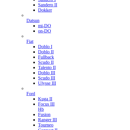
Sandero II
Dokker
Datsun
mi-DO
on-DO
Fiat
Doblo I
Doblo II
Fullback
Scudo II
Talento II
Doblo III
Scudo III
Ulysse III
Ford
Kuga II
Focus III
Hb
Fusion
Ranger III
Tourneo