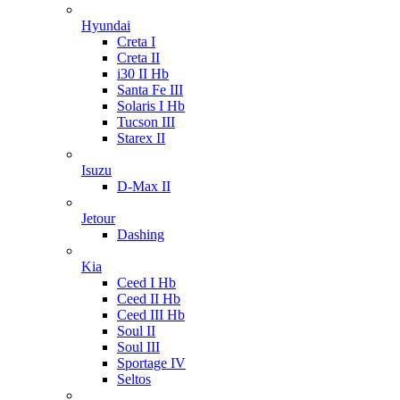
Hyundai
Creta I
Creta II
i30 II Hb
Santa Fe III
Solaris I Hb
Tucson III
Starex II
Isuzu
D-Max II
Jetour
Dashing
Kia
Ceed I Hb
Ceed II Hb
Ceed III Hb
Soul II
Soul III
Sportage IV
Seltos