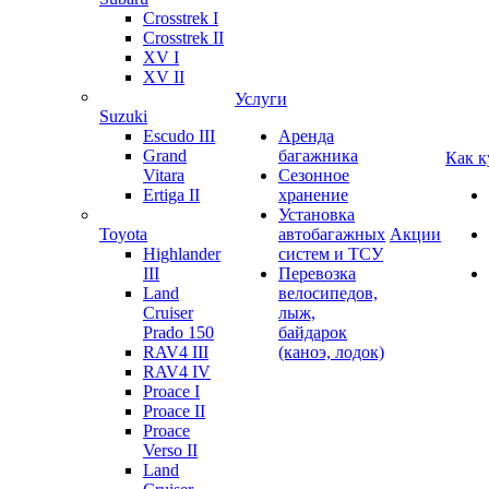
Crosstrek I
Crosstrek II
XV I
XV II
Услуги
Suzuki
Escudo III
Аренда
Grand
багажника
Как к
Vitara
Сезонное
Ertiga II
хранение
Установка
Toyota
автобагажных
Акции
Highlander
систем и ТСУ
III
Перевозка
Land
велосипедов,
Cruiser
лыж,
Prado 150
байдарок
RAV4 III
(каноэ, лодок)
RAV4 IV
Proace I
Proace II
Proace
Verso II
Land