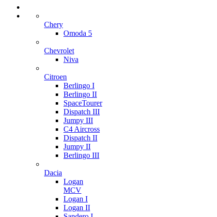
Chery
Omoda 5
Chevrolet
Niva
Citroen
Berlingo I
Berlingo II
SpaceTourer
Dispatch III
Jumpy III
C4 Aircross
Dispatch II
Jumpy II
Berlingo III
Dacia
Logan
MCV
Logan I
Logan II
Sandero I