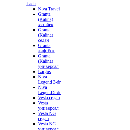
Lada
Niva Travel
Granta
(Kalina)
хэтчбек
Granta
(Kalina)
седан
Granta
лифтбек
Granta
(Kalina)
универсал
Largus
Niva
Legend 3-dr
Niva
Legend 5-dr
Vesta седан
Vesta
универсал
Vesta NG
седан
Vesta NG
универсал