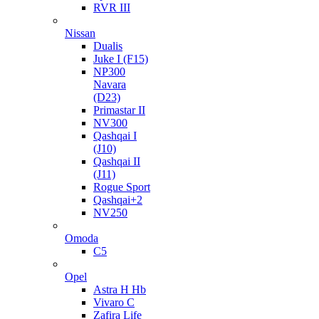
RVR III
Nissan
Dualis
Juke I (F15)
NP300
Navara
(D23)
Primastar II
NV300
Qashqai I
(J10)
Qashqai II
(J11)
Rogue Sport
Qashqai+2
NV250
Omoda
C5
Opel
Astra H Hb
Vivaro C
Zafira Life