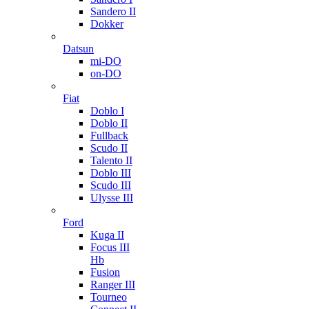
Sandero II
Dokker
Datsun
mi-DO
on-DO
Fiat
Doblo I
Doblo II
Fullback
Scudo II
Talento II
Doblo III
Scudo III
Ulysse III
Ford
Kuga II
Focus III
Hb
Fusion
Ranger III
Tourneo