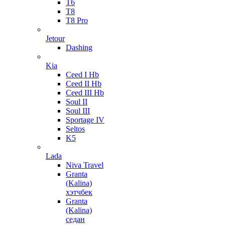
T6
T8
T8 Pro
Jetour
Dashing
Kia
Ceed I Hb
Ceed II Hb
Ceed III Hb
Soul II
Soul III
Sportage IV
Seltos
K5
Lada
Niva Travel
Granta
(Kalina)
хэтчбек
Granta
(Kalina)
седан