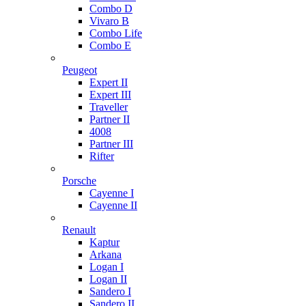
Combo D
Vivaro B
Combo Life
Combo E
Peugeot
Expert II
Expert III
Traveller
Partner II
4008
Partner III
Rifter
Porsche
Cayenne I
Cayenne II
Renault
Kaptur
Arkana
Logan I
Logan II
Sandero I
Sandero II