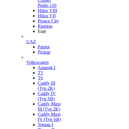
Cruiser
Prado 120
Hilux VIII
Hilux VII
Proace City
Rumion
Ещё
UAZ
Patriot
Pickup
Volkswagen
Amarok I
T5
T6
Caddy III
(Typ 2K)
Caddy IV
(Typ SB)
Caddy Maxi
III (Typ 2K)
Caddy Maxi
IV (Typ SB)
Tiguan I