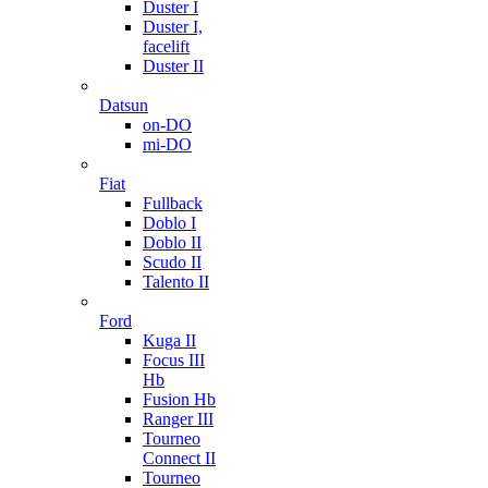
Duster I
Duster I,
facelift
Duster II
Datsun
on-DO
mi-DO
Fiat
Fullback
Doblo I
Doblo II
Scudo II
Talento II
Ford
Kuga II
Focus III
Hb
Fusion Hb
Ranger III
Tourneo
Connect II
Tourneo