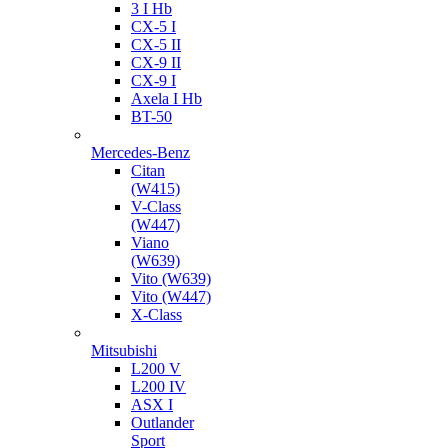
3 I Hb
CX-5 I
CX-5 II
CX-9 II
CX-9 I
Axela I Hb
BT-50
Mercedes-Benz
Citan
(W415)
V-Class
(W447)
Viano
(W639)
Vito (W639)
Vito (W447)
X-Class
Mitsubishi
L200 V
L200 IV
ASX I
Outlander
Sport