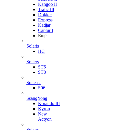
Kangoo II
Trafic III
Dokker
Express
Kadjar
Captur I
Ещё
Solaris
HC
Sollers
ST6
ST8
Soueast
S06
SsangYong
Korando III
Kyron
New
Actyon
Subaru