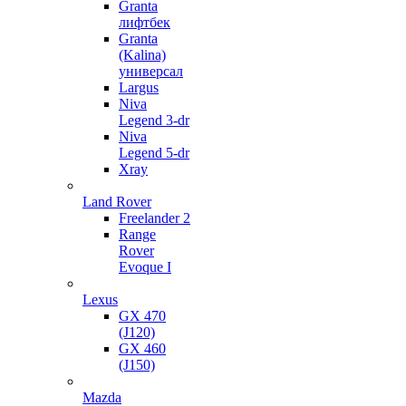
Granta
лифтбек
Granta
(Kalina)
универсал
Largus
Niva
Legend 3-dr
Niva
Legend 5-dr
Xray
Land Rover
Freelander 2
Range
Rover
Evoque I
Lexus
GX 470
(J120)
GX 460
(J150)
Mazda