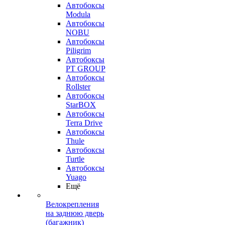
Автобоксы
Modula
Автобоксы
NOBU
Автобоксы
Piligrim
Автобоксы
PT GROUP
Автобоксы
Rollster
Автобоксы
StarBOX
Автобоксы
Terra Drive
Автобоксы
Thule
Автобоксы
Turtle
Автобоксы
Yuago
Ещё
Велокрепления
на заднюю дверь
(багажник)