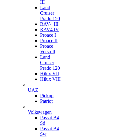
III
Land
Cruiser
Prado 150
RAV4 III
RAV4 IV
Proace I
Proace II
Proace
Verso II
Land
Cruiser
Prado 120
Hilux VII
Hilux VIII
UAZ
Pickup
Patriot
Volkswagen
Passat B4
Sd
Passat B4
Sw