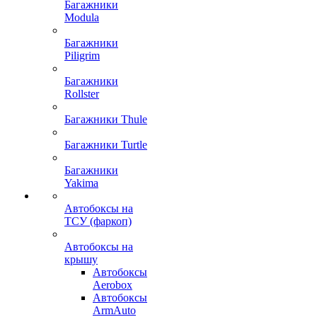
Багажники
Modula
Багажники
Piligrim
Багажники
Rollster
Багажники Thule
Багажники Turtle
Багажники
Yakima
Автобоксы на
ТСУ (фаркоп)
Автобоксы на
крышу
Автобоксы
Aerobox
Автобоксы
ArmAuto