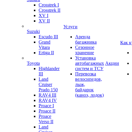
Crosstrek I
Crosstrek II
XV I
XV II
Услуги
Suzuki
Escudo III
Аренда
Grand
багажника
Как к
Vitara
Сезонное
Ertiga II
хранение
Установка
Toyota
автобагажных
Акции
Highlander
систем и ТСУ
III
Перевозка
Land
велосипедов,
Cruiser
лыж,
Prado 150
байдарок
RAV4 III
(каноэ, лодок)
RAV4 IV
Proace I
Proace II
Proace
Verso II
Land