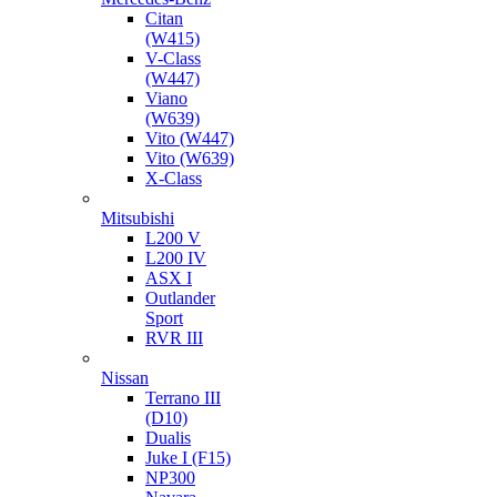
Citan
(W415)
V-Class
(W447)
Viano
(W639)
Vito (W447)
Vito (W639)
X-Class
Mitsubishi
L200 V
L200 IV
ASX I
Outlander
Sport
RVR III
Nissan
Terrano III
(D10)
Dualis
Juke I (F15)
NP300