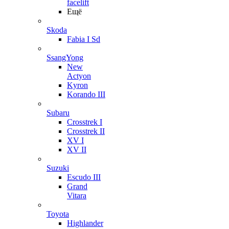
facelift
Ещё
Skoda
Fabia I Sd
SsangYong
New
Actyon
Kyron
Korando III
Subaru
Crosstrek I
Crosstrek II
XV I
XV II
Suzuki
Escudo III
Grand
Vitara
Toyota
Highlander