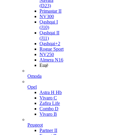
Navara
(D23)
Primastar II
NV300
Qashqai I
(J10)
Qashqai II
(J11)
Qashqai+2
Rogue Sport
NV250
Almera N16
Ещё
Omoda
Opel
Astra H Hb
Vivaro C
Zafira Life
Combo D
Vivaro B
Peugeot
Partner II