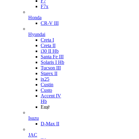
F7
F7x
Honda
CR-V III
Hyundai
Creta I
Creta II
i30 II Hb
Santa Fe III
Solaris I Hb
Tucson III
Starex II
ix25
Custin
Custo
Accent IV
Hb
Ещё
Isuzu
D-Max II
JAC