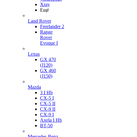
Xray
Ещё
Land Rover
Freelander 2
Range
Rover
Evoque I
Lexus
GX 470
(J120)
GX 460
(J150)
Mazda
3 I Hb
CX-5 I
CX-5 II
CX-9 II
CX-9 I
Axela I Hb
BT-50
Mercedes-Benz