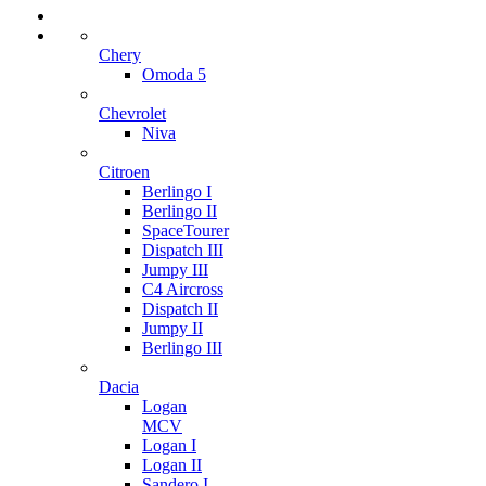
Chery
Omoda 5
Chevrolet
Niva
Citroen
Berlingo I
Berlingo II
SpaceTourer
Dispatch III
Jumpy III
C4 Aircross
Dispatch II
Jumpy II
Berlingo III
Dacia
Logan
MCV
Logan I
Logan II
Sandero I