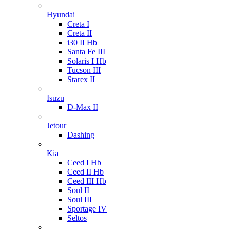
Hyundai
Creta I
Creta II
i30 II Hb
Santa Fe III
Solaris I Hb
Tucson III
Starex II
Isuzu
D-Max II
Jetour
Dashing
Kia
Ceed I Hb
Ceed II Hb
Ceed III Hb
Soul II
Soul III
Sportage IV
Seltos