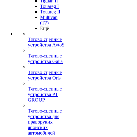
Tiguan II
Touareg I
Touareg II
Multivan
(T7)
Ещё
Тягово-сцепные
устройства AvtoS
Тягово-сцепные
устройства Galia
Тягово-сцепные
устройства Oris
Тягово-сцепные
устройства PT
GROUP
Тягово-сцепные
устройства для
праворуких
японских
автомобилей