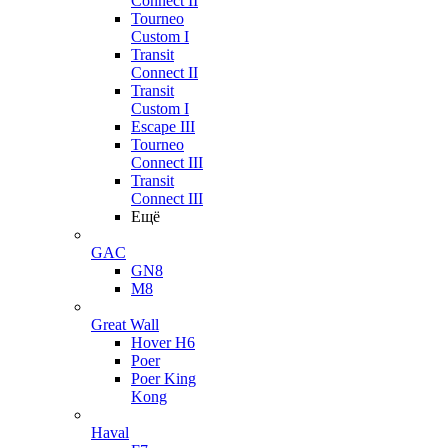
Connect II
Tourneo
Custom I
Transit
Connect II
Transit
Custom I
Escape III
Tourneo
Connect III
Transit
Connect III
Ещё
GAC
GN8
M8
Great Wall
Hover H6
Poer
Poer King
Kong
Haval