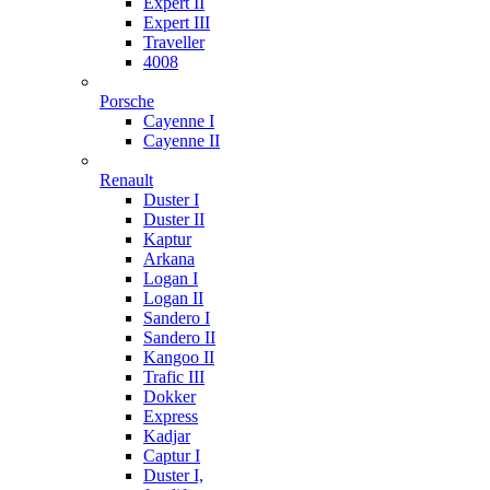
Expert II
Expert III
Traveller
4008
Porsche
Cayenne I
Cayenne II
Renault
Duster I
Duster II
Kaptur
Arkana
Logan I
Logan II
Sandero I
Sandero II
Kangoo II
Trafic III
Dokker
Express
Kadjar
Captur I
Duster I,