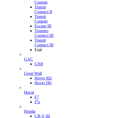
Custom
Transit
Connect II
Transit
Custom
Escape III
Tourneo
Connect III
Transit
Connect III
Ещё
GAC
GN8
Great Wall
Hover M2
Hover H6
Haval
F7
f7x
Honda
CR-V III