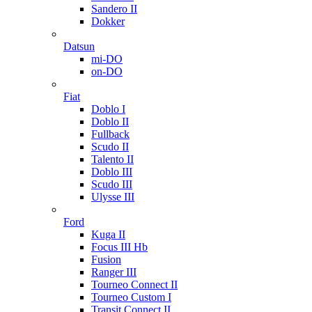
Sandero II
Dokker
Datsun
mi-DO
on-DO
Fiat
Doblo I
Doblo II
Fullback
Scudo II
Talento II
Doblo III
Scudo III
Ulysse III
Ford
Kuga II
Focus III Hb
Fusion
Ranger III
Tourneo Connect II
Tourneo Custom I
Transit Connect II