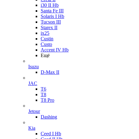
i30 II Hb
Santa Fe III
Solaris I Hb
Tucson III
Starex II
ix25
Custin
Custo
Accent IV Hb
Ещё
Isuzu
D-Max II
JAC
T6
T8
T8 Pro
Jetour
Dashing
Kia
Ceed I Hb