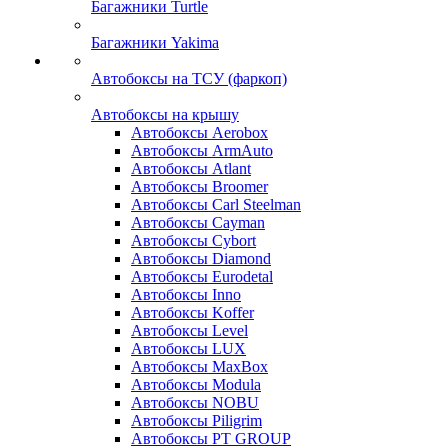
Багажники Turtle
Багажники Yakima
Автобоксы на ТСУ (фаркоп)
Автобоксы на крышу
Автобоксы Aerobox
Автобоксы ArmAuto
Автобоксы Atlant
Автобоксы Broomer
Автобоксы Carl Steelman
Автобоксы Cayman
Автобоксы Cybort
Автобоксы Diamond
Автобоксы Eurodetal
Автобоксы Inno
Автобоксы Koffer
Автобоксы Level
Автобоксы LUX
Автобоксы MaxBox
Автобоксы Modula
Автобоксы NOBU
Автобоксы Piligrim
Автобоксы PT GROUP