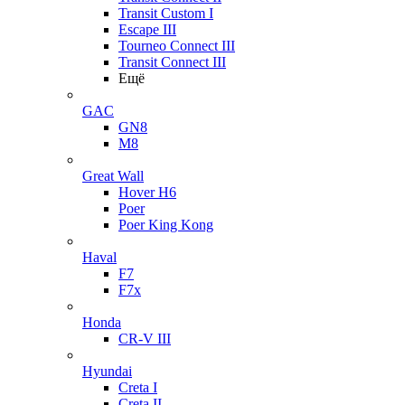
Transit Custom I
Escape III
Tourneo Connect III
Transit Connect III
Ещё
GAC
GN8
M8
Great Wall
Hover H6
Poer
Poer King Kong
Haval
F7
F7x
Honda
CR-V III
Hyundai
Creta I
Creta II