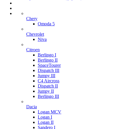
Chery
Omoda 5
Chevrolet
Niva
Citroen
Berlingo I
Berlingo II
SpaceTourer
Dispatch III
Jumpy III
C4 Aircross
Dispatch II
Jumpy II
Berlingo III
Dacia
Logan MCV
Logan I
Logan II
Sandero I